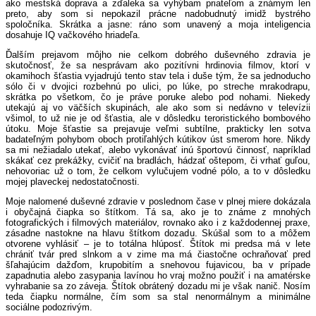
ako mestská doprava a zďaleka sa vyhýbam priateľom a známym len
preto, aby som si nepokazil prácne nadobudnutý imidž bystrého
spoločníka. Skrátka a jasne: ráno som unavený a moja inteligencia
dosahuje IQ vačkového hriadeľa.
Ďalším prejavom môjho nie celkom dobrého duševného zdravia je
skutočnosť, že sa nesprávam ako pozitívni hrdinovia filmov, ktorí v
okamihoch šťastia vyjadrujú tento stav tela i duše tým, že sa jednoducho
sólo či v dvojici rozbehnú po ulici, po lúke, po streche mrakodrapu,
skrátka po všetkom, čo je práve poruke alebo pod nohami. Niekedy
utekajú aj vo väčších skupinách, ale ako som si nedávno v televízii
všimol, to už nie je od šťastia, ale v dôsledku teroristického bombového
útoku. Moje šťastie sa prejavuje veľmi subtílne, prakticky len sotva
badateľným pohybom oboch protiľahlých kútikov úst smerom hore. Nikdy
sa mi nežiadalo utekať, alebo vykonávať inú športovú činnosť, napríklad
skákať cez prekážky, cvičiť na bradlách, hádzať oštepom, či vrhať guľou,
nehovoriac už o tom, že celkom vylučujem vodné pólo, a to v dôsledku
mojej plaveckej nedostatočnosti.
Moje nalomené duševné zdravie v poslednom čase v plnej miere dokázala
i obyčajná čiapka so štítkom. Tá sa, ako je to známe z mnohých
fotografických i filmových materiálov, rovnako ako i z každodennej praxe,
zásadne nastokne na hlavu štítkom dozadu. Skúšal som to a môžem
otvorene vyhlásiť – je to totálna hlúposť. Štítok mi predsa má v lete
chrániť tvár pred slnkom a v zime ma má čiastočne ochraňovať pred
šľahajúcim dažďom, krupobitím a snehovou fujavicou, ba v prípade
zapadnutia alebo zasypania lavínou ho vraj možno použiť i na amatérske
vyhrabanie sa zo záveja. Štítok obrátený dozadu mi je však nanič. Nosím
teda čiapku normálne, čím som sa stal nenormálnym a minimálne
sociálne podozrivým.