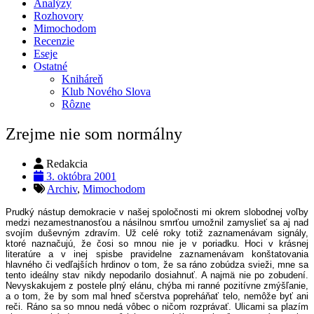
Analýzy
Rozhovory
Mimochodom
Recenzie
Eseje
Ostatné
Kniháreň
Klub Nového Slova
Rôzne
Zrejme nie som normálny
Redakcia
3. októbra 2001
Archiv
,
Mimochodom
Prudký nástup demokracie v našej spoločnosti mi okrem slobodnej voľby
medzi nezamestnanosťou a násilnou smrťou umožnil zamyslieť sa aj nad
svojím duševným zdravím. Už celé roky totiž zaznamenávam signály,
ktoré naznačujú, že čosi so mnou nie je v poriadku. Hoci v krásnej
literatúre a v inej spisbe pravidelne zaznamenávam konštatovania
hlavného či vedľajších hrdinov o tom, že sa ráno zobúdza svieži, mne sa
tento ideálny stav nikdy nepodarilo dosiahnuť. A najmä nie po zobudení.
Nevyskakujem z postele plný elánu, chýba mi ranné pozitívne zmýšľanie,
a o tom, že by som mal hneď sčerstva popreháňať telo, nemôže byť ani
reči. Ráno sa so mnou nedá vôbec o ničom rozprávať. Ulicami sa plazím