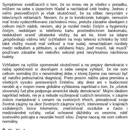
Symptómov svedčiacich o tom, že so mnou nie je všetko v poriadku,
môžem na sebe s úspechom hľadať a nachádzať celé hodiny. Jednou z
veľmi presvedčivých je však skutočnosť, že sa vôbec nevyznám v
televíznych reklamách. Neviem, čo je to kondicionér, kalogén, nemusím
mať kruto vydezinfikovanú záchodovú misu, pretože zásadne obedujem z
celkom iných nádob, neviem, aký je rozdiel medzi čistým a hygienicky
čistým, nedobíjam si telefónnu kartu prostredníctvom bankomatu,
nedokážem oceniť ultratenké vložky, ba ani tie, ktoré sa údajne
„prispôsobujú vášmu telu“ (vzhľadom na moju telesnú schránku by totiž
také vložky museli mať veľkosť a tvar suda), nenachádzam rozdiely
medzi redbullom a pittbulom, a obľúbenú frázu „keď musíš, tak musíš“
používam zásadne len niekoľko sekúnd pred nevyhnutnou návštevou
toalety.
Vzhľadom na vyššie spomenuté skutočnosti a na prejavy demokracie v
našej spoločnosti si dovoľujem o sebe verejne vyhlásiť, že nie som
celkom normálny (čo v nenormálnej dobe, v ktorej žijeme zas nemusí byť
až natoľko jednoznačná diagnóza). Preto prosím nášho pána premiéra a
všetkých vysoko postavených činiteľov, aby dnes ani v budúcnosti
nerobili aj v mojom mene globálne vyhlásenia napríklad o tom, že „všetok
slovenský ľud plne podporuje americké ideály demokracie“. Mojím ideálom
napríklad nebolo, nie je a nebude vyzbrojovať cudzích teroristov, v záujme
ziskov manipulovať s cenami na svetových trhoch, presadzovať svoje
životné záujmy na úkor životných záujmov iných, intervenovať v krajinách
vzdialených tisíce kilometrov, znečisťovať ovzdušie a často i
medzinárodné vzťahy, vešať ochranné dáždniky vo vesmíre, robiť
svetového policajta a neustále hroziť silou. Zrejme naozaj nie som celkom
normálny.