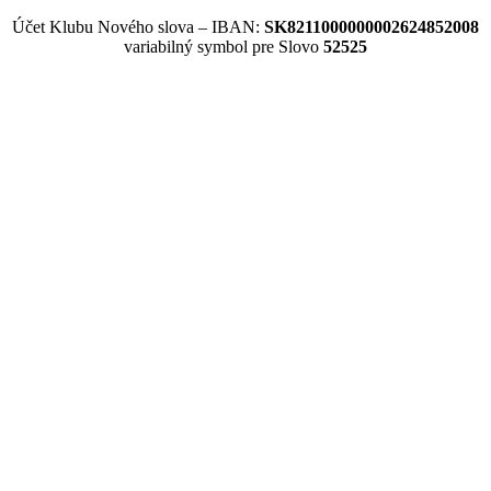
Účet Klubu Nového slova – IBAN:
SK8211000000002624852008
variabilný symbol pre Slovo
52525