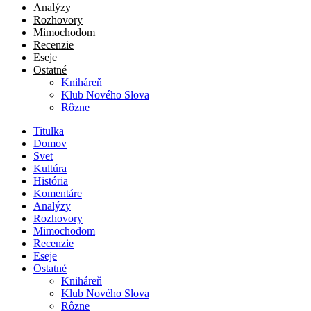
Analýzy
Rozhovory
Mimochodom
Recenzie
Eseje
Ostatné
Kniháreň
Klub Nového Slova
Rôzne
Titulka
Domov
Svet
Kultúra
História
Komentáre
Analýzy
Rozhovory
Mimochodom
Recenzie
Eseje
Ostatné
Kniháreň
Klub Nového Slova
Rôzne