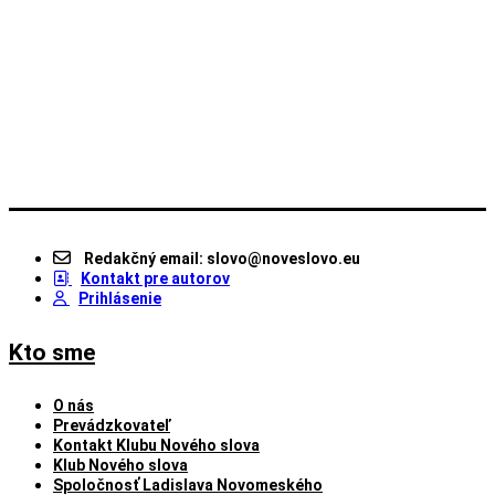
Redakčný email: slovo@noveslovo.eu
Kontakt pre autorov
Prihlásenie
Kto sme
O nás
Prevádzkovateľ
Kontakt Klubu Nového slova
Klub Nového slova
Spoločnosť Ladislava Novomeského