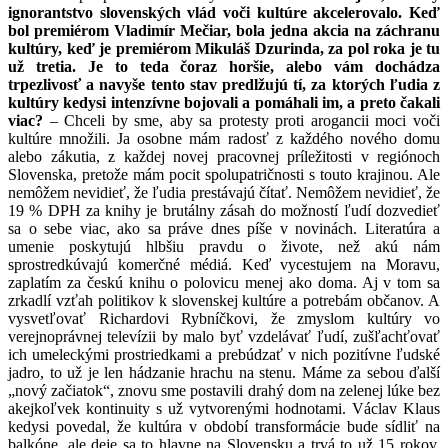
ignorantstvo slovenských vlád voči kultúre akcelerovalo. Keď
bol premiérom Vladimír Mečiar, bola jedna akcia na záchranu
kultúry, keď je premiérom Mikuláš Dzurinda, za pol roka je tu
už tretia. Je to teda čoraz horšie, alebo vám dochádza
trpezlivosť a navyše tento stav predlžujú tí, za ktorých ľudia z
kultúry kedysi intenzívne bojovali a pomáhali im, a preto čakali
viac?
– Chceli by sme, aby sa protesty proti arogancii moci voči
kultúre množili. Ja osobne mám radosť z každého nového domu
alebo zákutia, z každej novej pracovnej príležitosti v regiónoch
Slovenska, pretože mám pocit spolupatričnosti s touto krajinou. Ale
nemôžem nevidieť, že ľudia prestávajú čítať. Nemôžem nevidieť, že
19 % DPH za knihy je brutálny zásah do možností ľudí dozvedieť
sa o sebe viac, ako sa práve dnes píše v novinách. Literatúra a
umenie poskytujú hlbšiu pravdu o živote, než akú nám
sprostredkúvajú komerčné médiá. Keď vycestujem na Moravu,
zaplatím za českú knihu o polovicu menej ako doma. Aj v tom sa
zrkadlí vzťah politikov k slovenskej kultúre a potrebám občanov. A
vysvetľovať Richardovi Rybníčkovi, že zmyslom kultúry vo
verejnoprávnej televízii by malo byť vzdelávať ľudí, zušľachťovať
ich umeleckými prostriedkami a prebúdzať v nich pozitívne ľudské
jadro, to už je len hádzanie hrachu na stenu. Máme za sebou ďalší
„nový začiatok“, znovu sme postavili drahý dom na zelenej lúke bez
akejkoľvek kontinuity s už vytvorenými hodnotami. Václav Klaus
kedysi povedal, že kultúra v období transformácie bude sídliť na
balkóne, ale deje sa to hlavne na Slovensku a trvá to už 15 rokov.