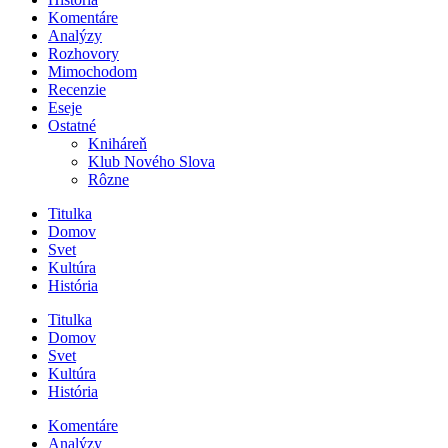
Komentáre
Analýzy
Rozhovory
Mimochodom
Recenzie
Eseje
Ostatné
Kniháreň
Klub Nového Slova
Rôzne
Titulka
Domov
Svet
Kultúra
História
Titulka
Domov
Svet
Kultúra
História
Komentáre
Analýzy