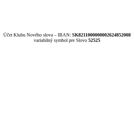
Účet Klubu Nového slova – IBAN:
SK8211000000002624852008
variabilný symbol pre Slovo
52525