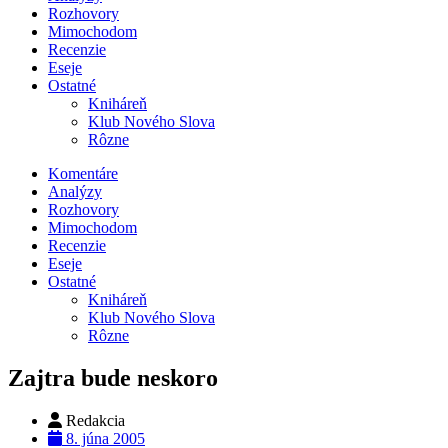
Rozhovory
Mimochodom
Recenzie
Eseje
Ostatné
Kniháreň
Klub Nového Slova
Rôzne
Komentáre
Analýzy
Rozhovory
Mimochodom
Recenzie
Eseje
Ostatné
Kniháreň
Klub Nového Slova
Rôzne
Zajtra bude neskoro
Redakcia
8. júna 2005