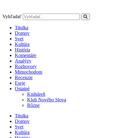
Preskočiť
na
obsah
Vyhľadať
Titulka
Domov
Svet
Kultúra
História
Komentáre
Analýzy
Rozhovory
Mimochodom
Recenzie
Eseje
Ostatné
Kniháreň
Klub Nového Slova
Rôzne
Titulka
Domov
Svet
Kultúra
História