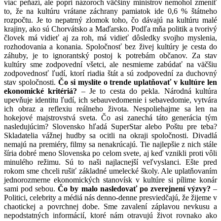
viac peňazí, ale popri názoroch väčšiny ministrov nemohol zmeniť
to, že na kultúru vrátane záchrany pamiatok ide 0,6 % štátneho
rozpočtu. Je to nepatrný zlomok toho, čo dávajú na kultúru malé
krajiny, ako sú Chorvátsko a Maďarsko. Podľa mňa politik a tvorivý
človek má vidieť aj za roh, má vidieť dôsledky svojho myslenia,
rozhodovania a konania. Spoločnosť bez živej kultúry je cesta do
záhuby, je to ignorantský postoj k potrebám občanov. Za stav
kultúry sme zodpovední všetci, ale nesmieme zabúdať na väčšiu
zodpovednosť ľudí, ktorí riadia štát a sú zodpovední za duchovný
stav spoločnosti.
Čo si myslíte o trende uplatňovať v kultúre len
ekonomické kritériá?
– Je to cesta do pekla. Národná kultúra
upevňuje identitu ľudí, ich sebauvedomenie i sebavedomie, vytvára
ich obraz a reflexiu reálneho života. Nespoliehajme sa len na
hokejové majstrovstvá sveta. Čo asi zanechá táto generácia tým
nasledujúcim? Slovensko hľadá SuperStar alebo Poštu pre teba?
Skladatelia vážnej hudby sa ocitli na okraji spoločnosti. Divadlá
nemajú na premiéry, filmy sa nenakrúcajú. Tie najlepšie z nich stále
šíria dobré meno Slovenska po celom svete, aj keď vznikli proti vôli
minulého režimu. Sú to naši najlacnejší veľvyslanci. Ešte pred
rokom sme chceli rušiť základné umelecké školy. Ale uplatňovaním
jednorozmerne ekonomických stanovísk v kultúre si pílime konár
sami pod sebou.
Čo by malo nasledovať po zverejnení výzvy?
–
Politici, celebrity a médiá nás denno-denne presviedčajú, že žijeme v
chaotickej a povrchnej dobe. Sme zavalení záplavou nevkusu a
nepodstatných informácií, ktoré nám otravujú život rovnako ako