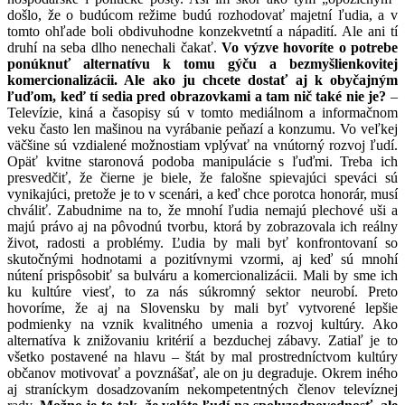
došlo, že o budúcom režime budú rozhodovať majetní ľudia, a v
tomto ohľade boli obdivuhodne konzekvetntí a nápadití. Ale ani tí
druhí na seba dlho nenechali čakať.
Vo výzve hovoríte o potrebe
ponúknuť alternatívu k tomu gýču a bezmyšlienkovitej
komercionalizácii. Ale ako ju chcete dostať aj k obyčajným
ľuďom, keď tí sedia pred obrazovkami a tam nič také nie je?
–
Televízie, kiná a časopisy sú v tomto mediálnom a informačnom
veku často len mašinou na vyrábanie peňazí a konzumu. Vo veľkej
väčšine sú vzdialené možnostiam vplývať na vnútorný rozvoj ľudí.
Opäť kvitne staronová podoba manipulácie s ľuďmi. Treba ich
presvedčiť, že čierne je biele, že falošne spievajúci speváci sú
vynikajúci, pretože je to v scenári, a keď chce porotca honorár, musí
chváliť. Zabudnime na to, že mnohí ľudia nemajú plechové uši a
majú právo aj na pôvodnú tvorbu, ktorá by zobrazovala ich reálny
život, radosti a problémy. Ľudia by mali byť konfrontovaní so
skutočnými hodnotami a pozitívnymi vzormi, aj keď sú mnohí
nútení prispôsobiť sa bulváru a komercionalizácii. Mali by sme ich
ku kultúre viesť, to za nás súkromný sektor neurobí. Preto
hovoríme, že aj na Slovensku by mali byť vytvorené lepšie
podmienky na vznik kvalitného umenia a rozvoj kultúry. Ako
alternatíva k znižovaniu kritérií a bezduchej zábavy. Zatiaľ je to
všetko postavené na hlavu – štát by mal prostredníctvom kultúry
občanov motivovať a povznášať, ale on ju degraduje. Okrem iného
aj straníckym dosadzovaním nekompetentných členov televíznej