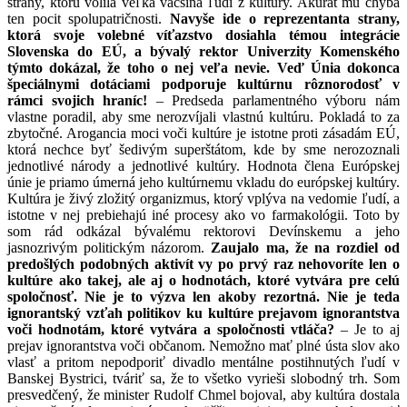
strany, ktorú volila veľká väčšina ľudí z kultúry. Akurát mu chýba
ten pocit spolupatričnosti.
Navyše ide o reprezentanta strany,
ktorá svoje volebné víťazstvo dosiahla témou integrácie
Slovenska do EÚ, a bývalý rektor Univerzity Komenského
týmto dokázal, že toho o nej veľa nevie. Veď Únia dokonca
špeciálnymi dotáciami podporuje kultúrnu rôznorodosť v
rámci svojich hraníc!
– Predseda parlamentného výboru nám
vlastne poradil, aby sme nerozvíjali vlastnú kultúru. Pokladá to za
zbytočné. Arogancia moci voči kultúre je istotne proti zásadám EÚ,
ktorá nechce byť šedivým superštátom, kde by sme nerozoznali
jednotlivé národy a jednotlivé kultúry. Hodnota člena Európskej
únie je priamo úmerná jeho kultúrnemu vkladu do európskej kultúry.
Kultúra je živý zložitý organizmus, ktorý vplýva na vedomie ľudí, a
istotne v nej prebiehajú iné procesy ako vo farmakológii. Toto by
som rád odkázal bývalému rektorovi Devínskemu a jeho
jasnozrivým politickým názorom.
Zaujalo ma, že na rozdiel od
predošlých podobných aktivít vy po prvý raz nehovoríte len o
kultúre ako takej, ale aj o hodnotách, ktoré vytvára pre celú
spoločnosť. Nie je to výzva len akoby rezortná. Nie je teda
ignorantský vzťah politikov ku kultúre prejavom ignorantstva
voči hodnotám, ktoré vytvára a spoločnosti vtláča?
– Je to aj
prejav ignorantstva voči občanom. Nemožno mať plné ústa slov ako
vlasť a pritom nepodporiť divadlo mentálne postihnutých ľudí v
Banskej Bystrici, tváriť sa, že to všetko vyrieši slobodný trh. Som
presvedčený, že minister Rudolf Chmel bojoval, aby kultúra dostala