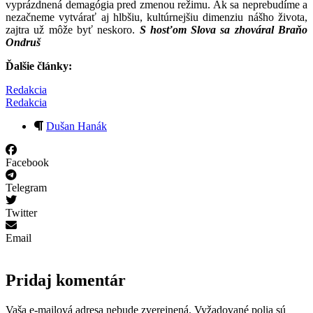
vyprázdnená demagógia pred zmenou režimu. Ak sa neprebudíme a
nezačneme vytvárať aj hlbšiu, kultúrnejšiu dimenziu nášho života,
zajtra už môže byť neskoro.
S hosťom Slova sa zhováral Braňo
Ondruš
Ďalšie články:
Redakcia
Redakcia
Dušan Hanák
Facebook
Telegram
Twitter
Email
Pridaj komentár
Vaša e-mailová adresa nebude zverejnená.
Vyžadované polia sú