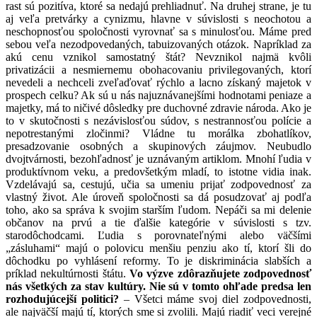
rast sú pozitíva, ktoré sa nedajú prehliadnuť. Na druhej strane, je tu
aj veľa pretvárky a cynizmu, hlavne v súvislosti s neochotou a
neschopnosťou spoločnosti vyrovnať sa s minulosťou. Máme pred
sebou veľa nezodpovedaných, tabuizovaných otázok. Napríklad za
akú cenu vznikol samostatný štát? Nevznikol najmä kvôli
privatizácii a nesmiernemu obohacovaniu privilegovaných, ktorí
nevedeli a nechceli zveľaďovať rýchlo a lacno získaný majetok v
prospech celku? Ak sú u nás najuznávanejšími hodnotami peniaze a
majetky, má to ničivé dôsledky pre duchovné zdravie národa. Ako je
to v skutočnosti s nezávislosťou súdov, s nestrannosťou polície a
nepotrestanými zločinmi? Vládne tu morálka zbohatlíkov,
presadzovanie osobných a skupinových záujmov. Neubudlo
dvojtvárnosti, bezohľadnosť je uznávaným artiklom. Mnohí ľudia v
produktívnom veku, a predovšetkým mladí, to istotne vidia inak.
Vzdelávajú sa, cestujú, učia sa umeniu prijať zodpovednosť za
vlastný život. Ale úroveň spoločnosti sa dá posudzovať aj podľa
toho, ako sa správa k svojim starším ľudom. Nepáči sa mi delenie
občanov na prvú a tie ďalšie kategórie v súvislosti s tzv.
starodôchodcami. Ľudia s porovnateľnými alebo väčšími
„zásluhami“ majú o polovicu menšiu penziu ako tí, ktorí šli do
dôchodku po vyhlásení reformy. To je diskriminácia slabších a
príklad nekultúrnosti štátu.
Vo výzve zdôrazňujete zodpovednosť
nás všetkých za stav kultúry. Nie sú v tomto ohľade predsa len
rozhodujúcejší politici?
– Všetci máme svoj diel zodpovednosti,
ale najväčší majú tí, ktorých sme si zvolili. Majú riadiť veci verejné