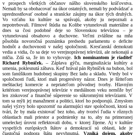
v prospech všetkých občanov nášho slovenského kráľovstva.
Nemali by sa obohacovať na úkor ostatných, nemali by podvádzať a
uprednostňovať osobné a stranícke záujmy na úkor tých druhých.
Vo vzťahu ku kultúre sa správajú, akoby ju nepoznali a
nepotrebovali. Filmové štúdia na Kolibe vytunelovali materiálne a
dnes sa čosi podobné deje so Slovenskou televíziou – je
vytunelovaná obsahovo a duchovne. Veľmi zvláštne na mňa
pôsobila novoročná poznámka predsedu parlamentu o deficite
hodnôt a duchovnosti v našej spoločnosti. Kresťanskí demokrati
vedia a vidia, čo sa deje vo verejnoprávnej televízii, ale nekonajú a
mlčia. Zdá sa, že im to vyhovuje.
Ich nominantom je riaditeľ
Richard Rybníček.
– Záplava gýču, marginalizácia kultúry a
umenia, poklesnutá zábava. Keď hrával pán Rybníček na bubon, bol
som fanúšikom hudobnej skupiny Bez ladu a skladu. Vtedy bol v
spoločnosti ľudí, ktorí mali progresívny názor. Dnes je šíriteľom
meštiackej komercie a nepriateľom pôvodnej tvorby. Hlavným
kritériom verejnoprávnej televízie v mediálnom veku nemôže byť
len ziskovosť a finančné súperenie so súkromnými televíziami. V
tom sa mýli jej manažment a politici, ktorí ho podporujú. Zmyslom
našej výzvy bolo upozorniť na alarmujúci stav spoločnosti, ktorá sa
tvári, že by mala existovať bez toho, aby tvoriví ľudia v rôznych
oblastiach mali priestor a podmienky na to, aby na primeranej
umeleckej úrovni reflektovali dobu, v ktorej žijeme. Aj v kultúre
vyspelých európskych štátov a demokracií sú oblasti, kde je
čiastočná podpora štátu nevyhnutná.
Vzniká dojem, akoby