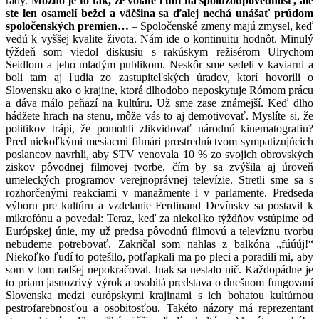
rady.
Možno je to tak, že voláte ľudí na spoluzodpovednosť, ale
ste len osamelí bežci a väčšina sa ďalej nechá unášať prúdom
spoločenských premien…
– Spoločenské zmeny majú zmysel, keď
vedú k vyššej kvalite života. Nám ide o kontinuitu hodnôt. Minulý
týždeň som viedol diskusiu s rakúskym režisérom Ulrychom
Seidlom a jeho mladým publikom. Neskôr sme sedeli v kaviarni a
boli tam aj ľudia zo zastupiteľských úradov, ktorí hovorili o
Slovensku ako o krajine, ktorá dlhodobo neposkytuje Rómom prácu
a dáva málo peňazí na kultúru. Už sme zase známejší. Keď dlho
hádžete hrach na stenu, môže vás to aj demotivovať. Myslíte si, že
politikov trápi, že pomohli zlikvidovať národnú kinematografiu?
Pred niekoľkými mesiacmi filmári prostredníctvom sympatizujúcich
poslancov navrhli, aby STV venovala 10 % zo svojich obrovských
ziskov pôvodnej filmovej tvorbe, čím by sa zvýšila aj úroveň
umeleckých programov verejnoprávnej televízie. Stretli sme sa s
rozhorčenými reakciami v manažmente i v parlamente. Predseda
výboru pre kultúru a vzdelanie Ferdinand Devínsky sa postavil k
mikrofónu a povedal: Teraz, keď za niekoľko týždňov vstúpime od
Európskej únie, my už predsa pôvodnú filmovú a televíznu tvorbu
nebudeme potrebovať. Zakričal som nahlas z balkóna „fúúúj!“
Niekoľko ľudí to potešilo, potľapkali ma po pleci a poradili mi, aby
som v tom radšej nepokračoval. Inak sa nestalo nič. Každopádne je
to priam jasnozrivý výrok a osobitá predstava o dnešnom fungovaní
Slovenska medzi európskymi krajinami s ich bohatou kultúrnou
pestrofarebnosťou a osobitosťou. Takéto názory má reprezentant