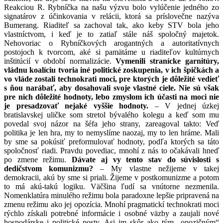
Reakciou R. Rybníčka na našu výzvu bolo vylúčenie jedného zo
signatárov z účinkovania v relácii, ktorá sa príslovečne nazýva
Bumerang. Riaditeľ sa zachoval tak, ako keby STV bola jeho
vlastníctvom, i keď je to zatiaľ stále náš spoločný majetok.
Nehovoriac o Rybníčkových arogantných a autoritatívnych
postojoch k tvorcom, aké si pamätáme u riaditeľov kultúrnych
inštitúcií v období normalizácie.
Vymenili stranícke garnitúry,
vládnu koalíciu tvoria iné politické zoskupenia, v ich špičkách a
vo vláde zostali technokrati moci, pre ktorých je dôležité vedieť
s ňou narábať, aby dosahovali svoje vlastné ciele. Nie sú však
pre nich dôležité hodnoty, lebo zmyslom ich účasti na moci nie
je presadzovať nejaké vyššie hodnoty.
– V jednej úzkej
bratislavskej uličke som stretol bývalého kolegu a keď som mu
povedal svoj názor na šéfa jeho strany, zareagoval takto: Veď
politika je len hra, my to nemyslíme naozaj, my to len hráme. Mali
by sme sa pokúsiť preformulovať hodnoty, podľa ktorých sa táto
spoločnosť riadi. Pravdu povediac, mnohí z nás to očakávali hneď
po zmene režimu.
Dávate aj vy tento stav do súvislosti s
dedičstvom komunizmu?
– My vlastne nežijeme v takej
demokracii, akú by sme si priali. Žijeme v postkomunizme a potom
to má akú-takú logiku. Väčšina ľudí sa vnútorne nezmenila.
Nomenklatúra minulého režimu bola paradoxne lepšie pripravená na
zmenu režimu ako jej opozícia. Mnohí pragmatickí technokrati moci
rýchlo získali potrebné informácie i osobné väzby a zaujali nové
hospodárske i politické posty. Asi im skôr ako tým „opozičným“