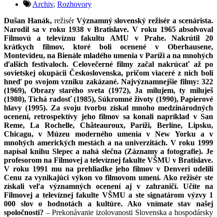
Archiv
,
Rozhovory
Dušan Hanák,
režisér
Významný slovenský režisér a scenárista.
Narodil sa v roku 1938 v Bratislave. V roku 1965 absolvoval
Filmovú a televíznu fakultu AMU v Prahe. Nakrútil 20
krátkych filmov, ktoré boli ocenené v Oberhausene,
Montevideu, na Bienále mladého umenia v Paríži a na mnohých
ďalších festivaloch. Celovečerné filmy začal nakrúcať až po
sovietskej okupácii Československa, pričom viaceré z nich boli
hneď po svojom vzniku zakázané. Najvýznamnejšie filmy: 322
(1969), Obrazy starého sveta (1972), Ja milujem, ty miluješ
(1980), Tichá radosť (1985), Súkromné životy (1990), Papierové
hlavy (1995). Za svoju tvorbu získal mnoho medzinárodných
ocenení, retrospektívy jeho filmov sa konali napríklad v San
Reme, La Rochelle, Châteauroux, Paríži, Berlíne, Lipsku,
Chicagu, v Múzeu moderného umenia v New Yorku a v
mnohých amerických mestách a na univerzitách. V roku 1999
napísal knihu Slepec a nahá slečna (Záznamy a fotografie). Je
profesorom na Filmovej a televíznej fakulte VŠMU v Bratislave.
V roku 1991 mu na prehliadke jeho filmov v Denveri udelili
Cenu za vynikajúci výkon vo filmovom umení.
Ako režisér ste
získali veľa významných ocenení aj v zahraničí. Učíte na
Filmovej a televíznej fakulte VŠMU a ste signatárom výzvy 1
000 slov o hodnotách a kultúre. Ako vnímate stav našej
spoločnosti?
– Prekonávanie izolovanosti Slovenska a hospodársky