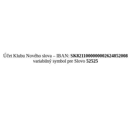
Účet Klubu Nového slova – IBAN:
SK8211000000002624852008
variabilný symbol pre Slovo
52525