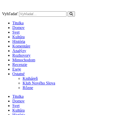
Preskočiť
na
obsah
Vyhľadať
Titulka
Domov
Svet
Kultúra
História
Komentáre
Analýzy
Rozhovory
Mimochodom
Recenzie
Eseje
Ostatné
Kniháreň
Klub Nového Slova
Rôzne
Titulka
Domov
Svet
Kultúra
História