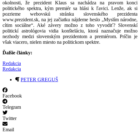
okolnosti, že prezident Klaus sa nachádza na pravom konci
politického spektra, kým premiér sa hlási k ľavici. Lenže, ak si
pozrieme webovskú stránku slovenského prezidenta
www.prezident.sk, na jej začiatku nájdeme heslo „Myslím národne,
cítim sociálne“. Aké závery možno z toho vyvodiť? Slovenskí
politickí astrológovia vidia konšteláciu, ktorá naznačuje možno
nezhody medzi slovenským prezidentom a premiérom. Príčin je
však viacero, nielen miesto na politickom spektre.
Ďalšie články:
Redakcia
Redakcia
PETER GREGUŠ
Facebook
Telegram
Twitter
Email