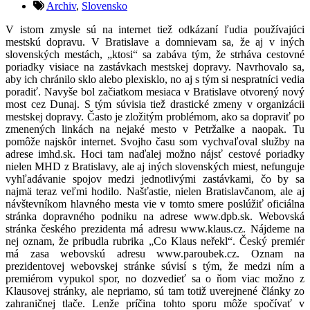
Archiv
,
Slovensko
V istom zmysle sú na internet tiež odkázaní ľudia používajúci
mestskú dopravu. V Bratislave a domnievam sa, že aj v iných
slovenských mestách, „ktosi“ sa zabáva tým, že strháva cestovné
poriadky visiace na zastávkach mestskej dopravy. Navrhovalo sa,
aby ich chránilo sklo alebo plexisklo, no aj s tým si nespratníci vedia
poradiť. Navyše bol začiatkom mesiaca v Bratislave otvorený nový
most cez Dunaj. S tým súvisia tiež drastické zmeny v organizácii
mestskej dopravy. Často je zložitým problémom, ako sa dopraviť po
zmenených linkách na nejaké mesto v Petržalke a naopak. Tu
pomôže najskôr internet. Svojho času som vychvaľoval služby na
adrese imhd.sk. Hoci tam naďalej možno nájsť cestové poriadky
nielen MHD z Bratislavy, ale aj iných slovenských miest, nefunguje
vyhľadávanie spojov medzi jednotlivými zastávkami, čo by sa
najmä teraz veľmi hodilo. Našťastie, nielen Bratislavčanom, ale aj
návštevníkom hlavného mesta vie v tomto smere poslúžiť oficiálna
stránka dopravného podniku na adrese www.dpb.sk. Webovská
stránka českého prezidenta má adresu www.klaus.cz. Nájdeme na
nej oznam, že pribudla rubrika „Co Klaus neřekl“. Český premiér
má zasa webovskú adresu www.paroubek.cz. Oznam na
prezidentovej webovskej stránke súvisí s tým, že medzi ním a
premiérom vypukol spor, no dozvedieť sa o ňom viac možno z
Klausovej stránky, ale nepriamo, sú tam totiž uverejnené články zo
zahraničnej tlače. Lenže príčina tohto sporu môže spočívať v