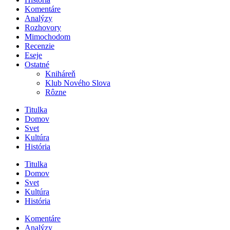
Komentáre
Analýzy
Rozhovory
Mimochodom
Recenzie
Eseje
Ostatné
Kniháreň
Klub Nového Slova
Rôzne
Titulka
Domov
Svet
Kultúra
História
Titulka
Domov
Svet
Kultúra
História
Komentáre
Analýzy