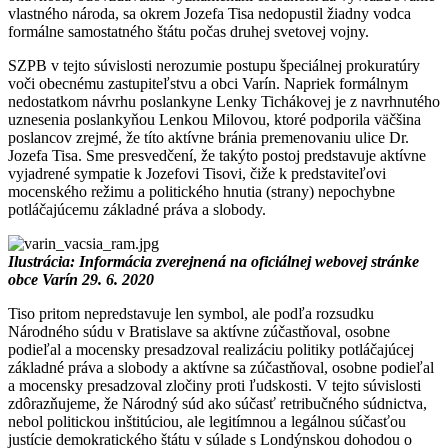
vlastného národa, sa okrem Jozefa Tisa nedopustil žiadny vodca
formálne samostatného štátu počas druhej svetovej vojny.
SZPB v tejto súvislosti nerozumie postupu špeciálnej prokuratúry
voči obecnému zastupiteľstvu a obci Varín. Napriek formálnym
nedostatkom návrhu poslankyne Lenky Tichákovej je z navrhnutého
uznesenia poslankyňou Lenkou Milovou, ktoré podporila väčšina
poslancov zrejmé, že títo aktívne bránia premenovaniu ulice Dr.
Jozefa Tisa. Sme presvedčení, že takýto postoj predstavuje aktívne
vyjadrené sympatie k Jozefovi Tisovi, čiže k predstaviteľovi
mocenského režimu a politického hnutia (strany) nepochybne
potláčajúcemu základné práva a slobody.
Ilustrácia: Informácia zverejnená na oficiálnej webovej stránke
obce Varín 29. 6. 2020
Tiso pritom nepredstavuje len symbol, ale podľa rozsudku
Národného súdu v Bratislave sa aktívne zúčastňoval, osobne
podieľal a mocensky presadzoval realizáciu politiky potláčajúcej
základné práva a slobody a aktívne sa zúčastňoval, osobne podieľal
a mocensky presadzoval zločiny proti ľudskosti. V tejto súvislosti
zdôrazňujeme, že Národný súd ako súčasť retribučného súdnictva,
nebol politickou inštitúciou, ale legitímnou a legálnou súčasťou
justície demokratického štátu v súlade s Londýnskou dohodou o