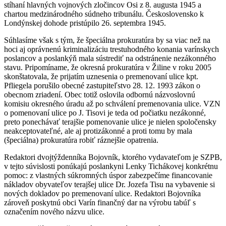
stíhaní hlavných vojnových zločincov Osi z 8. augusta 1945 a
chartou medzinárodného súdneho tribunálu. Československo k
Londýnskej dohode pristúpilo 26. septembra 1945.
Súhlasíme však s tým, že špeciálna prokuratúra by sa viac než na
hoci aj oprávnenú kriminalizáciu trestuhodného konania varínskych
poslancov a poslankýň mala sústrediť na odstránenie nezákonného
stavu. Pripomíname, že okresná prokuratúra v Žiline v roku 2005
skonštatovala, že prijatím uznesenia o premenovaní ulice kpt.
Pfliegela porušilo obecné zastupiteľstvo 28. 12. 1993 zákon o
obecnom zriadení. Obec totiž oslovila odbornú názvoslovnú
komisiu okresného úradu až po schválení premenovania ulice. VZN
o pomenovaní ulice po J. Tisovi je teda od počiatku nezákonné,
preto ponechávať terajšie pomenovanie ulice je nielen spoločensky
neakceptovateľné, ale aj protizákonné a proti tomu by mala
(špeciálna) prokuratúra robiť ráznejšie opatrenia.
Redaktori dvojtýždenníka Bojovník, ktorého vydavateľom je SZPB,
v tejto súvislosti ponúkajú poslankyni Lenky Tichákovej konkrétnu
pomoc: z vlastných súkromných úspor zabezpečíme financovanie
nákladov obyvateľov terajšej ulice Dr. Jozefa Tisu na vybavenie si
nových dokladov po premenovaní ulice. Redaktori Bojovníka
zároveň poskytnú obci Varín finančný dar na výrobu tabúľ s
označením nového názvu ulice.