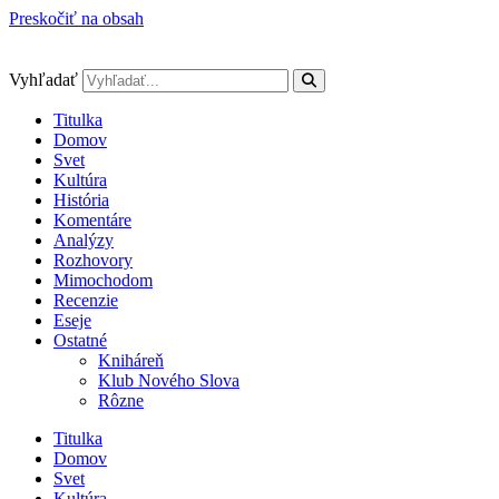
Preskočiť na obsah
Vyhľadať
Titulka
Domov
Svet
Kultúra
História
Komentáre
Analýzy
Rozhovory
Mimochodom
Recenzie
Eseje
Ostatné
Kniháreň
Klub Nového Slova
Rôzne
Titulka
Domov
Svet
Kultúra