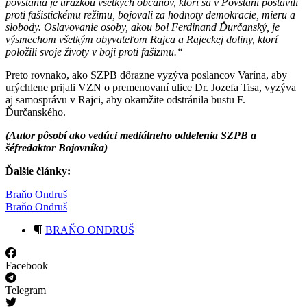
povstania je urážkou všetkých občanov, ktorí sa v Povstaní postavili
proti fašistickému režimu, bojovali za hodnoty demokracie, mieru a
slobody. Oslavovanie osoby, akou bol Ferdinand Ďurčanský, je
výsmechom všetkým obyvateľom Rajca a Rajeckej doliny, ktorí
položili svoje životy v boji proti fašizmu.“
Preto rovnako, ako SZPB dôrazne vyzýva poslancov Varína, aby
urýchlene prijali VZN o premenovaní ulice Dr. Jozefa Tisa, vyzýva
aj samosprávu v Rajci, aby okamžite odstránila bustu F.
Ďurčanského.
(Autor pôsobí ako vedúci mediálneho oddelenia SZPB a
šéfredaktor Bojovníka)
Ďalšie články:
Braňo Ondruš
Braňo Ondruš
BRAŇO ONDRUŠ
Facebook
Telegram