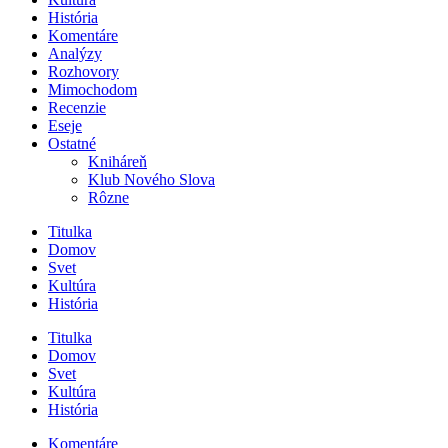
História
Komentáre
Analýzy
Rozhovory
Mimochodom
Recenzie
Eseje
Ostatné
Kniháreň
Klub Nového Slova
Rôzne
Titulka
Domov
Svet
Kultúra
História
Titulka
Domov
Svet
Kultúra
História
Komentáre