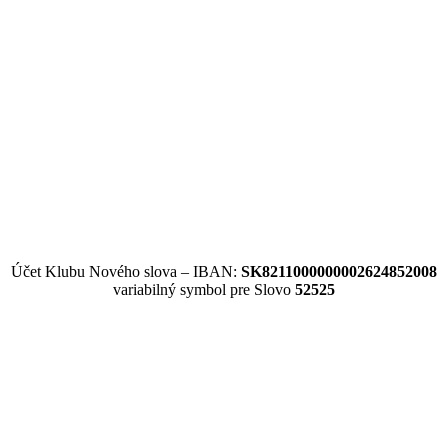
Účet Klubu Nového slova – IBAN:
SK8211000000002624852008
variabilný symbol pre Slovo
52525