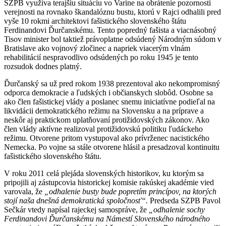
SZPB využíva terajšiu situáciu vo Varíne na obrátenie pozornosti
verejnosti na rovnako škandalóznu bustu, ktorú v Rajci odhalili pred
vyše 10 rokmi architektovi fašistického slovenského štátu
Ferdinandovi Ďurčanskému. Tento popredný fašista a viacnásobný
Tisov minister bol taktiež právoplatne odsúdený Národným súdom v
Bratislave ako vojnový zločinec a napriek viacerým vlnám
rehabilitácií nespravodlivo odsúdených po roku 1945 je tento
rozsudok dodnes platný.
Ďurčanský sa už pred rokom 1938 prezentoval ako nekompromisný
odporca demokracie a ľudských i občianskych slobôd. Osobne sa
ako člen fašistickej vlády a poslanec snemu iniciatívne podieľal na
likvidácii demokratického režimu na Slovensku a na príprave a
neskôr aj praktickom uplatňovaní protižidovských zákonov. Ako
člen vlády aktívne realizoval protižidovskú politiku ľudáckeho
režimu. Otvorene pritom vystupoval ako prívrženec nacistického
Nemecka. Po vojne sa stále otvorene hlásil a presadzoval kontinuitu
fašistického slovenského štátu.
V roku 2011 celá plejáda slovenských historikov, ku ktorým sa
pripojili aj zástupcovia historickej komisie rakúskej akadémie vied
varovala, že
„odhalenie busty bude popretím princípov, na ktorých
stojí naša dnešná demokratická spoločnosť“.
Predseda SZPB Pavol
Sečkár vtedy napísal rajeckej samospráve, že
„odhalenie sochy
Ferdinandovi Ďurčanskému na Námestí Slovenského národného