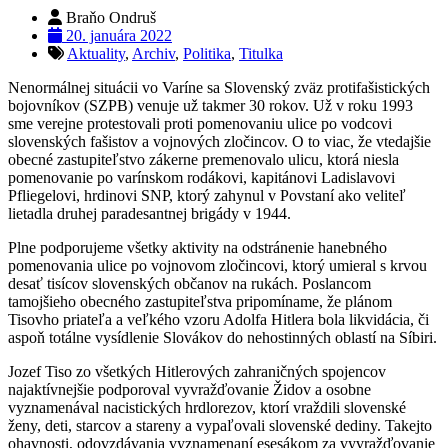
Braňo Ondruš
20. januára 2022
Aktuality
,
Archiv
,
Politika
,
Titulka
Nenormálnej situácii vo Varíne sa Slovenský zväz protifašistických
bojovníkov (SZPB) venuje už takmer 30 rokov. Už v roku 1993
sme verejne protestovali proti pomenovaniu ulice po vodcovi
slovenských fašistov a vojnových zločincov. O to viac, že vtedajšie
obecné zastupiteľstvo zákerne premenovalo ulicu, ktorá niesla
pomenovanie po varínskom rodákovi, kapitánovi Ladislavovi
Pfliegelovi, hrdinovi SNP, ktorý zahynul v Povstaní ako veliteľ
lietadla druhej paradesantnej brigády v 1944.
Plne podporujeme všetky aktivity na odstránenie hanebného
pomenovania ulice po vojnovom zločincovi, ktorý umieral s krvou
desať tisícov slovenských občanov na rukách. Poslancom
tamojšieho obecného zastupiteľstva pripomíname, že plánom
Tisovho priateľa a veľkého vzoru Adolfa Hitlera bola likvidácia, či
aspoň totálne vysídlenie Slovákov do nehostinných oblastí na Síbiri.
Jozef Tiso zo všetkých Hitlerových zahraničných spojencov
najaktívnejšie podporoval vyvražďovanie Židov a osobne
vyznamenával nacistických hrdlorezov, ktorí vraždili slovenské
ženy, deti, starcov a stareny a vypaľovali slovenské dediny. Takejto
ohavnosti, odovzdávania vyznamenaní esesákom za vyvražďovanie