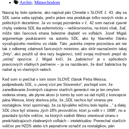
Archiv
,
Mimochodom
Naozaj by bolo správne, ako napísal pán Chmelár v SLOVE č. 43, aby sa
SDĽ sama seba spýtala, prečo práve ona produkuje toľko nových strán a
politických dezertérov. Ja vo svojej poznámke v č. 42 som nazval zjavné
chyby vedenia SDĽ iba eufemisticky – nešikovnosťou, na ktorú však, žiaľ,
môže táto ľavicová strana bolestne doplatiť vo voľbách. Jozef Migaš
argumentuje poukázaním na autoritu SDĽ, ako by hlavného článku
vyvažujúceho menšinu vo vláde. Táto „autorita zrejme pozostáva ani nie
tak z odbornej zdatnosti ľavicových ministrov, ako skôr naznačením takej
„finty“, akú použili už dva razy bugárovci, totiž svojej možnosti prejsť do
„ostrej“ opozície. J. Migaš kričí, že „babráctvo“ je v spôsoboch
pravicových vládnych partnerov – ja sa nazdávam, že dosť babráctva by
našiel aj vo vlastných radoch.
Keď som si prečítal v tom istom SLOVE článok Petra Weissa,
podpredsedu SDĽ, o „novej vízii pre Slovensko“, pochopil som, že
zanedbávanie životných záujmov starších generácií nie je len omylom
vedenia strany, ale plynie akosi (v tomto by som sa rád mýlil) z koncepcie
pána Weissa, ktorý doslova píše, že „SDĽ nechce byť stranou pre
nostalgikov, ktorí spomínajú, že za bývalého režimu bolo lepšie…“ a ďalej:
SDĽ chce byť stranou „tých 18% prvovoličov, ktorí ju volili v r. 1998“, no a
pravdaže týchže voličov, na ktorých súdruh Weiss orientoval stranu v
predchádzajúcich zbabraných voľbách – intelektuálov. Prenechať starších
voličov pre HZDS alebo ich pejoratívne označiť za nostalgikov, pán