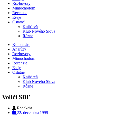
Rozhovory
Mimochodom
Recenzie
Eseje
Ostatné
Kniháreň
Klub Nového Slova
Rôzne
Komentáre
Analýzy
Rozhovory
Mimochodom
Recenzie
Eseje
Ostatné
Kniháreň
Klub Nového Slova
Rôzne
Voliči SDĽ
Redakcia
22. decembra 1999