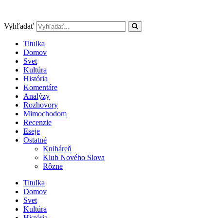
Preskočiť
na
obsah
Vyhľadať
Titulka
Domov
Svet
Kultúra
História
Komentáre
Analýzy
Rozhovory
Mimochodom
Recenzie
Eseje
Ostatné
Kniháreň
Klub Nového Slova
Rôzne
Titulka
Domov
Svet
Kultúra
História