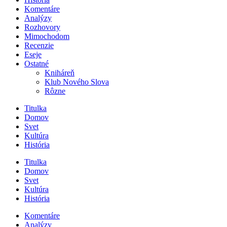
Komentáre
Analýzy
Rozhovory
Mimochodom
Recenzie
Eseje
Ostatné
Kniháreň
Klub Nového Slova
Rôzne
Titulka
Domov
Svet
Kultúra
História
Titulka
Domov
Svet
Kultúra
História
Komentáre
Analýzy