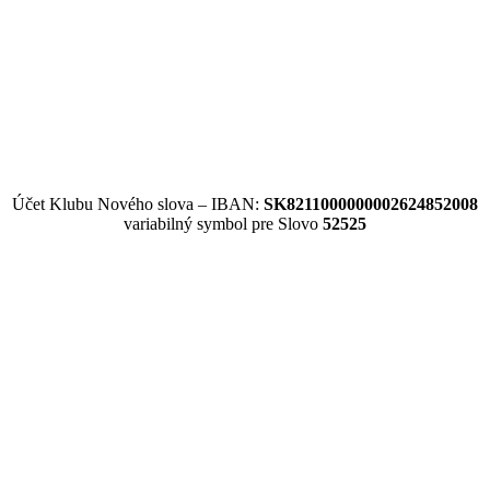
Účet Klubu Nového slova – IBAN:
SK8211000000002624852008
variabilný symbol pre Slovo
52525