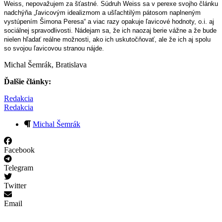
Weiss, nepovažujem za šťastné. Súdruh Weiss sa v perexe svojho článku
nadchýňa „ľavicovým idealizmom a ušľachtilým pátosom naplneným
vystúpením Šimona Peresa“ a viac razy opakuje ľavicové hodnoty, o.i. aj
sociálnej spravodlivosti. Nádejam sa, že ich naozaj berie vážne a že bude
nielen hľadať reálne možnosti, ako ich uskutočňovať, ale že ich aj spolu
so svojou ľavicovou stranou nájde.
Michal Šemrák, Bratislava
Ďalšie články:
Redakcia
Redakcia
Michal Šemrák
Facebook
Telegram
Twitter
Email