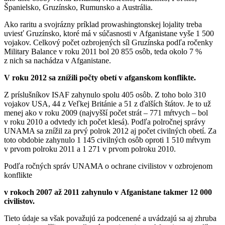
Španielsko, Gruzínsko, Rumunsko a Austrália.
Ako raritu a svojrázny príklad prowashingtonskej lojality treba
uviesť Gruzínsko, ktoré má v súčasnosti v Afganistane vyše 1 500
vojakov. Celkový počet ozbrojených síl Gruzínska podľa ročenky
Military Balance v roku 2011 bol 20 855 osôb, teda okolo 7 %
z nich sa nachádza v Afganistane.
V roku 2012 sa znížili počty obetí v afganskom konflikte.
Z príslušníkov ISAF zahynulo spolu 405 osôb. Z toho bolo 310
vojakov USA, 44 z Veľkej Británie a 51 z ďalších štátov. Je to už
menej ako v roku 2009 (najvyšší počet strát – 771 mŕtvych – bol
v roku 2010 a odvtedy ich počet klesá). Podľa polročnej správy
UNAMA sa znížil za prvý polrok 2012 aj počet civilných obetí. Za
toto obdobie zahynulo 1 145 civilných osôb oproti 1 510 mŕtvym
v prvom polroku 2011 a 1 271 v prvom polroku 2010.
Podľa ročných správ UNAMA o ochrane civilistov v ozbrojenom
konflikte
v rokoch 2007 až 2011 zahynulo v Afganistane takmer 12 000
civilistov.
Tieto údaje sa však považujú za podcenené a uvádzajú sa aj zhruba