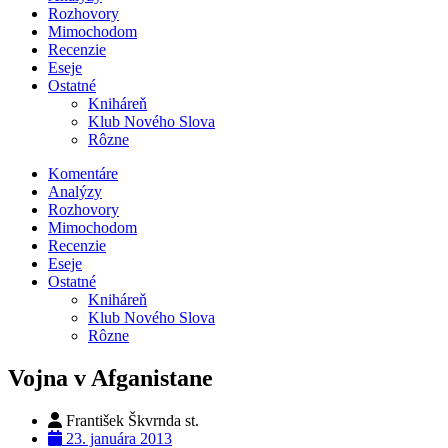
Rozhovory
Mimochodom
Recenzie
Eseje
Ostatné
Kniháreň
Klub Nového Slova
Rôzne
Komentáre
Analýzy
Rozhovory
Mimochodom
Recenzie
Eseje
Ostatné
Kniháreň
Klub Nového Slova
Rôzne
Vojna v Afganistane
František Škvrnda st.
23. januára 2013