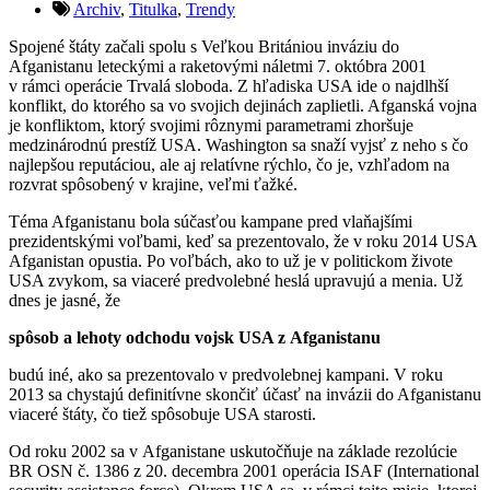
Archiv
,
Titulka
,
Trendy
Spojené štáty začali spolu s Veľkou Britániou inváziu do
Afganistanu leteckými a raketovými náletmi 7. októbra 2001
v rámci operácie Trvalá sloboda. Z hľadiska USA ide o najdlhší
konflikt, do ktorého sa vo svojich dejinách zaplietli. Afganská vojna
je konfliktom, ktorý svojimi rôznymi parametrami zhoršuje
medzinárodnú prestíž USA. Washington sa snaží vyjsť z neho s čo
najlepšou reputáciou, ale aj relatívne rýchlo, čo je, vzhľadom na
rozvrat spôsobený v krajine, veľmi ťažké.
Téma Afganistanu bola súčasťou kampane pred vlaňajšími
prezidentskými voľbami, keď sa prezentovalo, že v roku 2014 USA
Afganistan opustia. Po voľbách, ako to už je v politickom živote
USA zvykom, sa viaceré predvolebné heslá upravujú a menia. Už
dnes je jasné, že
spôsob a lehoty odchodu vojsk USA z Afganistanu
budú iné, ako sa prezentovalo v predvolebnej kampani. V roku
2013 sa chystajú definitívne skončiť účasť na invázii do Afganistanu
viaceré štáty, čo tiež spôsobuje USA starosti.
Od roku 2002 sa v Afganistane uskutočňuje na základe rezolúcie
BR OSN č. 1386 z 20. decembra 2001 operácia ISAF (International