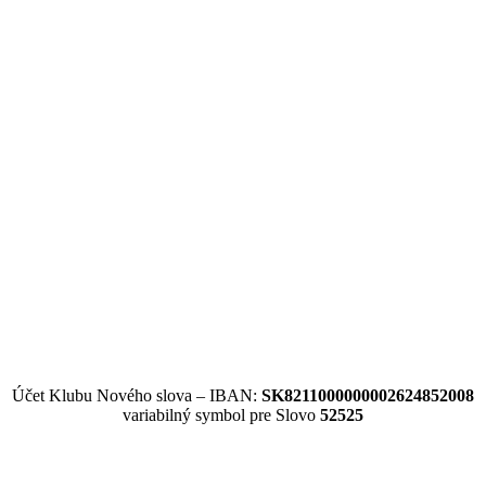
Účet Klubu Nového slova – IBAN:
SK8211000000002624852008
variabilný symbol pre Slovo
52525