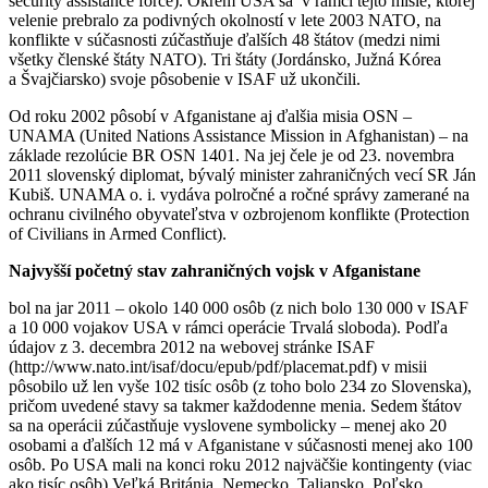
security assistance force). Okrem USA sa v rámci tejto misie, ktorej
velenie prebralo za podivných okolností v lete 2003 NATO, na
konflikte v súčasnosti zúčastňuje ďalších 48 štátov (medzi nimi
všetky členské štáty NATO). Tri štáty (Jordánsko, Južná Kórea
a Švajčiarsko) svoje pôsobenie v ISAF už ukončili.
Od roku 2002 pôsobí v Afganistane aj ďalšia misia OSN –
UNAMA (United Nations Assistance Mission in Afghanistan) – na
základe rezolúcie BR OSN 1401. Na jej čele je od 23. novembra
2011 slovenský diplomat, bývalý minister zahraničných vecí SR Ján
Kubiš. UNAMA o. i. vydáva polročné a ročné správy zamerané na
ochranu civilného obyvateľstva v ozbrojenom konflikte (Protection
of Civilians in Armed Conflict).
Najvyšší početný stav zahraničných vojsk v Afganistane
bol na jar 2011 – okolo 140 000 osôb (z nich bolo 130 000 v ISAF
a 10 000 vojakov USA v rámci operácie Trvalá sloboda). Podľa
údajov z 3. decembra 2012 na webovej stránke ISAF
(http://www.nato.int/isaf/docu/epub/pdf/placemat.pdf) v misii
pôsobilo už len vyše 102 tisíc osôb (z toho bolo 234 zo Slovenska),
pričom uvedené stavy sa takmer každodenne menia. Sedem štátov
sa na operácii zúčastňuje vyslovene symbolicky – menej ako 20
osobami a ďalších 12 má v Afganistane v súčasnosti menej ako 100
osôb. Po USA mali na konci roku 2012 najväčšie kontingenty (viac
ako tisíc osôb) Veľká Británia, Nemecko, Taliansko, Poľsko,