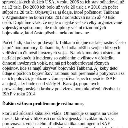
spravodajských služieb USA, v roku 2006 sa ich stav odhadoval už
na 12 tisíc. Do 2008 ich bolo už vyše 20 tisíc a v 2010 ich počet
stúpol na 28 tisíc. Objavujú sa aj údaje, ktoré početnosť Talibanu
v Afganistane na konci roku 2012 odhadovali na 25 až 40 tisíc
osôb. Doplníme však, že nejde o nejaké veľké celky organizované
vojenským spôsobom, ale o skupinky veľmi rôznorodých
bojovníkov, ktorí často pôsobia nekoordinovane.
Počet ľudí, ktorí sa pridávajú k Talibanu údajne naďalej rastie. Často
je príčinou podpory Talibanu to, že ľudia prišli o svojich blízkych
v dôsledku činnosti inváznych vojsk. Napriek mnohým uisteniam
naďalej pokračujú incidenty so zabíjaním civilistov v dôsledku
činnosti inváznych vojsk, najmä pri bombardovaní rôznych
objektov, kde sa majú ukrývať bojovníci Talibanu. Aj keby tieto
údaje o počtoch bojovníkov Talibanu boli prehnané a pohybovali sa
na ich polovici, je otázne v čom spočíva úspech operácie ISAF
a najmä, aký bude osud vlády H. Karzaja, popr. iných
prowashingtonských kruhov po avizovanom ukončení pôsobenia
ISAF v roku 2014.
Ďalším vážnym problémom je reálna moc,
ktorú má súčasná kábulská vláda. Ohraničuje sa najmä na väčšie
mestá, ktoré sú v blízkosti cudzích vojenských základní. Ak sa
porovnáva z vojenského hľadiska taktika kontingentu ISAF