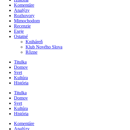
Komentáre
Analýzy
Rozhovory
Mimochodom
Recenzie
Eseje
Ostatné
Kniháreň
Klub Nového Slova
Rôzne
Titulka
Domov
Svet
Kultúra
História
Titulka
Domov
Svet
Kultúra
História
Komentáre
Analýzy