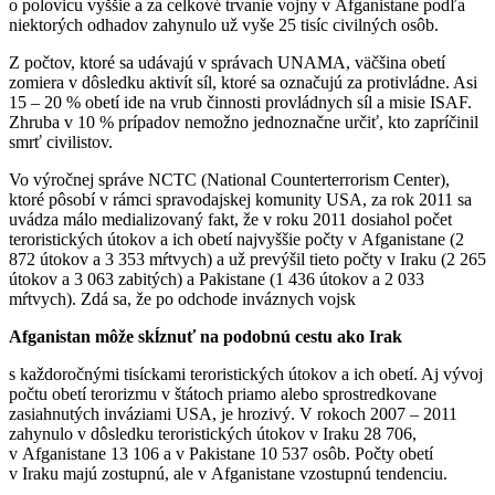
o polovicu vyššie a za celkové trvanie vojny v Afganistane podľa
niektorých odhadov zahynulo už vyše 25 tisíc civilných osôb.
Z počtov, ktoré sa udávajú v správach UNAMA, väčšina obetí
zomiera v dôsledku aktivít síl, ktoré sa označujú za protivládne. Asi
15 – 20 % obetí ide na vrub činnosti provládnych síl a misie ISAF.
Zhruba v 10 % prípadov nemožno jednoznačne určiť, kto zapríčinil
smrť civilistov.
Vo výročnej správe NCTC (National Counterterrorism Center),
ktoré pôsobí v rámci spravodajskej komunity USA, za rok 2011 sa
uvádza málo medializovaný fakt, že v roku 2011 dosiahol počet
teroristických útokov a ich obetí najvyššie počty v Afganistane (2
872 útokov a 3 353 mŕtvych) a už prevýšil tieto počty v Iraku (2 265
útokov a 3 063 zabitých) a Pakistane (1 436 útokov a 2 033
mŕtvych). Zdá sa, že po odchode inváznych vojsk
Afganistan môže skĺznuť na podobnú cestu ako Irak
s každoročnými tisíckami teroristických útokov a ich obetí. Aj vývoj
počtu obetí terorizmu v štátoch priamo alebo sprostredkovane
zasiahnutých inváziami USA, je hrozivý. V rokoch 2007 – 2011
zahynulo v dôsledku teroristických útokov v Iraku 28 706,
v Afganistane 13 106 a v Pakistane 10 537 osôb. Počty obetí
v Iraku majú zostupnú, ale v Afganistane vzostupnú tendenciu.