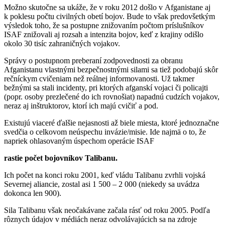
Možno skutočne sa ukáže, že v roku 2012 došlo v Afganistane aj
k poklesu počtu civilných obetí bojov. Bude to však predovšetkým
výsledok toho, že sa postupne znižovaním počtom príslušníkov
ISAF znižovali aj rozsah a intenzita bojov, keď z krajiny odišlo
okolo 30 tisíc zahraničných vojakov.
Správy o postupnom preberaní zodpovednosti za obranu
Afganistanu vlastnými bezpečnostnými silami sa tiež podobajú skôr
rečníckym cvičeniam než reálnej informovanosti. Už takmer
bežnými sa stali incidenty, pri ktorých afganskí vojaci či policajti
(popr. osoby prezlečené do ich rovnošiat) napadnú cudzích vojakov,
neraz aj inštruktorov, ktorí ich majú cvičiť a pod.
Existujú viaceré ďalšie nejasnosti až biele miesta, ktoré jednoznačne
svedčia o celkovom neúspechu invázie/misie. Ide najmä o to, že
napriek ohlasovaným úspechom operácie ISAF
rastie počet bojovníkov Talibanu.
Ich počet na konci roku 2001, keď vládu Talibanu zvrhli vojská
Severnej aliancie, zostal asi 1 500 – 2 000 (niekedy sa uvádza
dokonca len 900).
Sila Talibanu však neočakávane začala rásť od roku 2005. Podľa
rôznych údajov v médiách neraz odvolávajúcich sa na zdroje