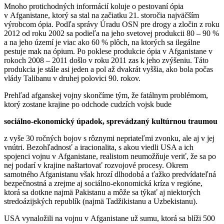
Mnoho protichodných informácií koluje o pestovaní ópia
v Afganistane, ktorý sa stal na začiatku 21. storočia najväčším
výrobcom ópia. Podľa správy Úradu OSN pre drogy a zločin z roku
2012 od roku 2002 sa podieľa na jeho svetovej produkcii 80 – 90 %
a na jeho území je viac ako 60 % plôch, na ktorých sa ilegálne
pestuje mak na ópium. Po poklese produkcie ópia v Afganistane v
rokoch 2008 – 2011 došlo v roku 2011 zas k jeho zvýšeniu. Táto
produkcia je stále asi jeden a pol až dvakrát vyššia, ako bola počas
vlády Talibanu v druhej polovici 90. rokov.
Prehľad afganskej vojny skončíme tým, že fatálnym problémom,
ktorý zostane krajine po odchode cudzích vojsk bude
sociálno-ekonomický úpadok, sprevádzaný kultúrnou traumou
z vyše 30 ročných bojov s rôznymi nepriateľmi zvonku, ale aj v jej
vnútri. Bezohľadnosť a iracionalita, s akou viedli USA a ich
spojenci vojnu v Afganistane, realistom neumožňuje veriť, že sa po
nej podarí v krajine naštartovať rozvojové procesy. Okrem
samotného Afganistanu však hrozí dlhodobá a ťažko predvídateľná
bezpečnostná a zrejme aj sociálno-ekonomická kríza v regióne,
ktorá sa dotkne najmä Pakistanu a môže sa týkať aj niektorých
stredoázijských republík (najmä Tadžikistanu a Uzbekistanu).
USA vynaložili na vojnu v Afganistane už sumu, ktorá sa blíži 500