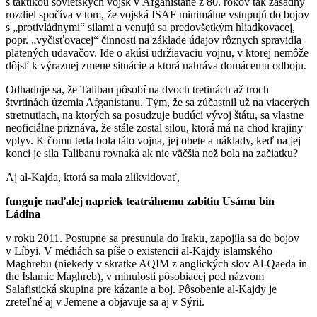
s taktikou sovietskych vojsk v Afganistane z 80. rokov tak zásadný
rozdiel spočíva v tom, že vojská ISAF minimálne vstupujú do bojov
s „protivládnymi“ silami a venujú sa predovšetkým hliadkovacej,
popr. „vyčisťovacej“ činnosti na základe údajov rôznych spravidla
platených udavačov. Ide o akúsi udržiavaciu vojnu, v ktorej nemôže
dôjsť k výraznej zmene situácie a ktorá nahráva domácemu odboju.
Odhaduje sa, že Taliban pôsobí na dvoch tretinách až troch
štvrtinách územia Afganistanu. Tým, že sa zúčastnil už na viacerých
stretnutiach, na ktorých sa posudzuje budúci vývoj štátu, sa vlastne
neoficiálne priznáva, že stále zostal silou, ktorá má na chod krajiny
vplyv. K čomu teda bola táto vojna, jej obete a náklady, keď na jej
konci je sila Talibanu rovnaká ak nie väčšia než bola na začiatku?
Aj al-Kajda, ktorá sa mala zlikvidovať,
funguje naďalej napriek teatrálnemu zabitiu Usámu bin
Ládina
v roku 2011. Postupne sa presunula do Iraku, zapojila sa do bojov
v Líbyi. V médiách sa píše o existencii al-Kajdy islamského
Maghrebu (niekedy v skratke AQIM z anglických slov Al-Qaeda in
the Islamic Maghreb), v minulosti pôsobiacej pod názvom
Salafistická skupina pre kázanie a boj. Pôsobenie al-Kajdy je
zreteľné aj v Jemene a objavuje sa aj v Sýrii.