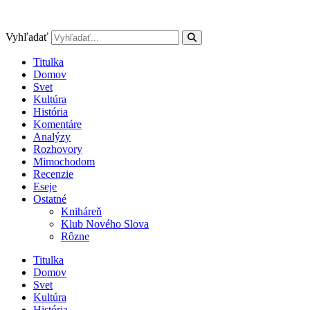
Preskočiť
na
obsah
Vyhľadať
Titulka
Domov
Svet
Kultúra
História
Komentáre
Analýzy
Rozhovory
Mimochodom
Recenzie
Eseje
Ostatné
Kniháreň
Klub Nového Slova
Rôzne
Titulka
Domov
Svet
Kultúra
História