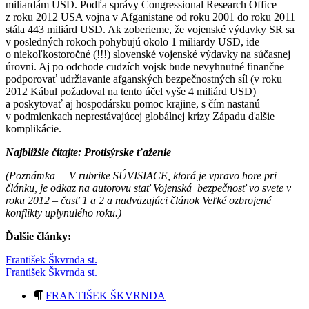
miliardám USD. Podľa správy Congressional Research Office
z roku 2012 USA vojna v Afganistane od roku 2001 do roku 2011
stála 443 miliárd USD. Ak zoberieme, že vojenské výdavky SR sa
v posledných rokoch pohybujú okolo 1 miliardy USD, ide
o niekoľkostoročné (!!!) slovenské vojenské výdavky na súčasnej
úrovni. Aj po odchode cudzích vojsk bude nevyhnutné finančne
podporovať udržiavanie afganských bezpečnostných síl (v roku
2012 Kábul požadoval na tento účel vyše 4 miliárd USD)
a poskytovať aj hospodársku pomoc krajine, s čím nastanú
v podmienkach neprestávajúcej globálnej krízy Západu ďalšie
komplikácie.
Najbližšie čítajte: Protisýrske ťaženie
(Poznámka – V rubrike SÚVISIACE, ktorá je vpravo hore pri
článku, je odkaz na autorovu stať Vojenská bezpečnosť vo svete v
roku 2012 – časť 1 a 2 a nadväzujúci článok Veľké ozbrojené
konflikty uplynulého roku.)
Ďalšie články:
František Škvrnda st.
František Škvrnda st.
FRANTIŠEK ŠKVRNDA