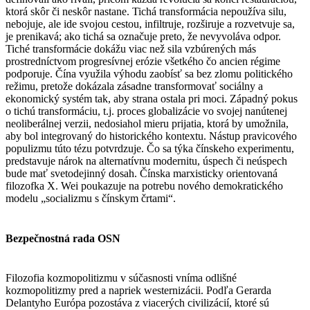
ktorá skôr či neskôr nastane. Tichá transformácia nepoužíva silu,
nebojuje, ale ide svojou cestou, infiltruje, rozširuje a rozvetvuje sa,
je prenikavá; ako tichá sa označuje preto, že nevyvoláva odpor.
Tiché transformácie dokážu viac než sila vzbúrených más
prostredníctvom progresívnej erózie všetkého čo ancien régime
podporuje. Čína využila výhodu zaobísť sa bez zlomu politického
režimu, pretože dokázala zásadne transformovať sociálny a
ekonomický systém tak, aby strana ostala pri moci. Západný pokus
o tichú transformáciu, t.j. proces globalizácie vo svojej nanútenej
neoliberálnej verzii, nedosiahol mieru prijatia, ktorá by umožnila,
aby bol integrovaný do historického kontextu. Nástup pravicového
populizmu túto tézu potvrdzuje. Čo sa týka čínskeho experimentu,
predstavuje nárok na alternatívnu modernitu, úspech či neúspech
bude mať svetodejinný dosah. Čínska marxisticky orientovaná
filozofka X. Wei poukazuje na potrebu nového demokratického
modelu „socializmu s čínskym črtami“.
Bezpečnostná rada OSN
Filozofia kozmopolitizmu v súčasnosti vníma odlišné
kozmopolitizmy pred a napriek westernizácii. Podľa Gerarda
Delantyho Európa pozostáva z viacerých civilizácií, ktoré sú