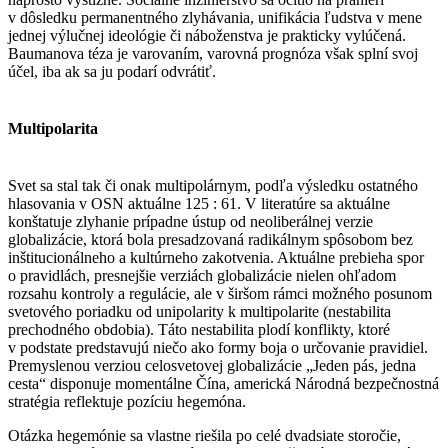
v dôsledku permanentného zlyhávania, unifikácia ľudstva v mene
jednej výlučnej ideológie či náboženstva je prakticky vylúčená.
Baumanova téza je varovaním, varovná prognóza však splní svoj
účel, iba ak sa ju podarí odvrátiť.
Multipolarita
Svet sa stal tak či onak multipolárnym, podľa výsledku ostatného
hlasovania v OSN aktuálne 125 : 61. V literatúre sa aktuálne
konštatuje zlyhanie prípadne ústup od neoliberálnej verzie
globalizácie, ktorá bola presadzovaná radikálnym spôsobom bez
inštitucionálneho a kultúrneho zakotvenia. Aktuálne prebieha spor
o pravidlách, presnejšie verziách globalizácie nielen ohľadom
rozsahu kontroly a regulácie, ale v širšom rámci možného posunom
svetového poriadku od unipolarity k multipolarite (nestabilita
prechodného obdobia). Táto nestabilita plodí konflikty, ktoré
v podstate predstavujú niečo ako formy boja o určovanie pravidiel.
Premyslenou verziou celosvetovej globalizácie „Jeden pás, jedna
cesta“ disponuje momentálne Čína, americká Národná bezpečnostná
stratégia reflektuje pozíciu hegemóna.
Otázka hegemónie sa vlastne riešila po celé dvadsiate storočie,