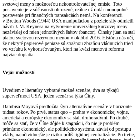
svetovej meny s možnosťou nekontrolovateľnej emisie. Toto
postavenie je v súčasnosti ohrozené, reálne už dolár monopolné
postavenie pri finančných transakciách nemá. Na konferencii
v Bretton Woods (1944) USA manipuláciou z pozície sily odmietli
návrh J. M. Keynesa na vytvorenie univerzálnej kurzovej meny
nezávislej od mien jednotlivých štátov (bancor). Činsky jüan sa stal
piatou svetovou rezervnou menou v októbri 2016. História nás učí,
že nekryté papierové peniaze sú strašnou zbraňou vládnucich tried
vo vzťahu k vykorisťovaným, ktorí na kvázi menovú reformu
najviac doplatia.
Vejár možností
Uvediem z literatúry vybrané možné scenáre, dva sa týkajú
superveľmoci USA, jeden scenár sa týka Číny.
Dambisa Moyová predložila štyri alternatívne scenáre v horizonte
tridsať rokov. Po prvé, status quo – prehra v ekonomickej vojne,
americká a európske ekonomiky sa stali druhoradými. Po druhé,
môže sa stať, že v Číne dôjde k stagnácii, čo nie je problém
primárne ekonomický, ale politického systému, závisí od postupu
vlády, najočividnejšie je riziko príliš rigidnej centralizácie. Po tretie,