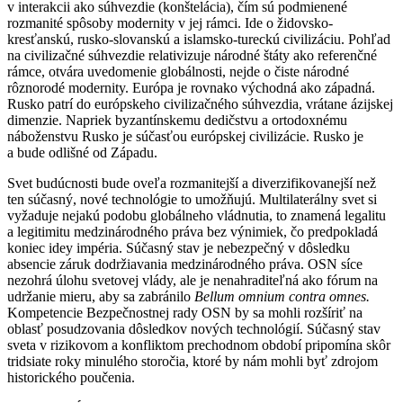
v interakcii ako súhvezdie (konštelácia), čím sú podmienené
rozmanité spôsoby modernity v jej rámci. Ide o židovsko-
kresťanskú, rusko-slovanskú a islamsko-tureckú civilizáciu. Pohľad
na civilizačné súhvezdie relativizuje národné štáty ako referenčné
rámce, otvára uvedomenie globálnosti, nejde o čiste národné
rôznorodé modernity. Európa je rovnako východná ako západná.
Rusko patrí do európskeho civilizačného súhvezdia, vrátane ázijskej
dimenzie. Napriek byzantínskemu dedičstvu a ortodoxnému
náboženstvu Rusko je súčasťou európskej civilizácie. Rusko je
a bude odlišné od Západu.
Svet budúcnosti bude oveľa rozmanitejší a diverzifikovanejší než
ten súčasný, nové technológie to umožňujú. Multilaterálny svet si
vyžaduje nejakú podobu globálneho vládnutia, to znamená legalitu
a legitimitu medzinárodného práva bez výnimiek, čo predpokladá
koniec idey impéria. Súčasný stav je nebezpečný v dôsledku
absencie záruk dodržiavania medzinárodného práva. OSN síce
nezohrá úlohu svetovej vlády, ale je nenahraditeľná ako fórum na
udržanie mieru, aby sa zabránilo
Bellum omnium contra omnes.
Kompetencie Bezpečnostnej rady OSN by sa mohli rozšíriť na
oblasť posudzovania dôsledkov nových technológií. Súčasný stav
sveta v rizikovom a konfliktom prechodnom období pripomína skôr
tridsiate roky minulého storočia, ktoré by nám mohli byť zdrojom
historického poučenia.