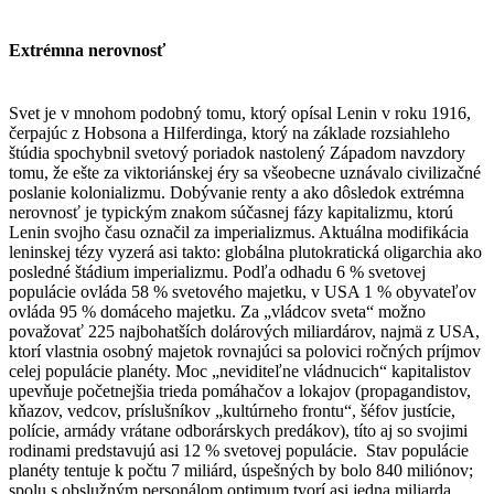
Extrémna nerovnosť
Svet je v mnohom podobný tomu, ktorý opísal Lenin v roku 1916,
čerpajúc z Hobsona a Hilferdinga, ktorý na základe rozsiahleho
štúdia spochybnil svetový poriadok nastolený Západom navzdory
tomu, že ešte za viktoriánskej éry sa všeobecne uznávalo civilizačné
poslanie kolonializmu. Dobývanie renty a ako dôsledok extrémna
nerovnosť je typickým znakom súčasnej fázy kapitalizmu, ktorú
Lenin svojho času označil za imperializmus. Aktuálna modifikácia
leninskej tézy vyzerá asi takto: globálna plutokratická oligarchia ako
posledné štádium imperializmu. Podľa odhadu 6 % svetovej
populácie ovláda 58 % svetového majetku, v USA 1 % obyvateľov
ovláda 95 % domáceho majetku. Za „vládcov sveta“ možno
považovať 225 najbohatších dolárových miliardárov, najmä z USA,
ktorí vlastnia osobný majetok rovnajúci sa polovici ročných príjmov
celej populácie planéty. Moc „neviditeľne vládnucich“ kapitalistov
upevňuje početnejšia trieda pomáhačov a lokajov (propagandistov,
kňazov, vedcov, príslušníkov „kultúrneho frontu“, šéfov justície,
polície, armády vrátane odborárskych predákov), títo aj so svojimi
rodinami predstavujú asi 12 % svetovej populácie. Stav populácie
planéty tentuje k počtu 7 miliárd, úspešných by bolo 840 miliónov;
spolu s obslužným personálom optimum tvorí asi jedna miliarda