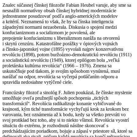
Znalec súčasnej čínskej filozofie Fabian Heubel varuje, aby sme sa
nesnažili normatívny obsah čínskej hybridnej modernizácie
jednostranne posudzovať podľa anglo-amerických modelov
a kritérií. Neznamená to však, že by sa čínska inteligencia
západnými normami nezaoberala. Diskusia o spojení medzi
konfucianizmom a socializmom je povolená, ale
prepojenie konfucianizmu s liberalizmom naráža na otvorenú
i skrytú cenzúru. Katastrofálne porážky v ópiových vojnách
a čínsko-japonskej vojne (1895) vyvolali najprv konzervatívnu
revolúciu (1898), potom buržoázno-demokratickú revolúciu (1911)
a socialistickú revolúciu (1949), ktorej epilógom bola „veľká
proletárska kultúrna revolúcia“ (1966 – 1976). Zmena sa
uskutočňuje pod tlakom, je svojím spôsobom vynútená, musí
narážať na odpor, revolúcia sa vyčerpá potláčaním odporu a
spravidla nedosiahne vytýčené ciele.
Francúzsky filozof a sinológ F. Julien poukázal, že čínske myslenie
umožňuje oveľa pružnejší spôsob pochopenia „tichých
transformácií“. Revolúcia radikalizuje konanie vybičované do
krajnosti, kým tiché transformácie vychyľujú krok za krokom bez
varovania, bez oznámenia až k bodu, kedy sa všetko prevráti vo
svoj protiklad bez toho, aby si to niekto všimol. Revolúcia vyostrí
situáciu do extrému, je rozhodnutá násilne skoncovať s
predchádzajúcim poriadkom, bojuje a zápasí v priestore síl, ktoré sa
definovali ako rivali, pričom každá revolúcia sa končí reštauráciou,