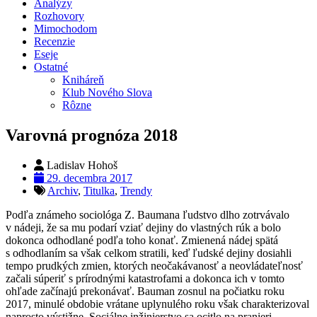
Analýzy
Rozhovory
Mimochodom
Recenzie
Eseje
Ostatné
Kniháreň
Klub Nového Slova
Rôzne
Varovná prognóza 2018
Ladislav Hohoš
29. decembra 2017
Archiv
,
Titulka
,
Trendy
Podľa známeho sociológa Z. Baumana ľudstvo dlho zotrvávalo
v nádeji, že sa mu podarí vziať dejiny do vlastných rúk a bolo
dokonca odhodlané podľa toho konať. Zmienená nádej spätá
s odhodlaním sa však celkom stratili, keď ľudské dejiny dosiahli
tempo prudkých zmien, ktorých neočakávanosť a neovládateľnosť
začali súperiť s prírodnými katastrofami a dokonca ich v tomto
ohľade začínajú prekonávať. Bauman zosnul na počiatku roku
2017, minulé obdobie vrátane uplynulého roku však charakterizoval
naprosto výstižne. Sociálne inžinierstvo sa ocitlo na pranieri