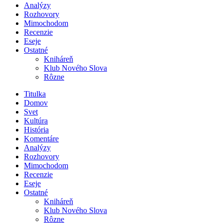
Analýzy
Rozhovory
Mimochodom
Recenzie
Eseje
Ostatné
Kniháreň
Klub Nového Slova
Rôzne
Titulka
Domov
Svet
Kultúra
História
Komentáre
Analýzy
Rozhovory
Mimochodom
Recenzie
Eseje
Ostatné
Kniháreň
Klub Nového Slova
Rôzne