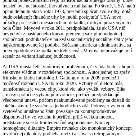
politika protekcionizmu resp. transformačná stratégia obrany bude
musieť byť neľútostná, inovatívna a radikálna. Po štvrté, USA majú
opciu defaultu ako v roku 1973, prestanú splácať svoje dlhy, dolár
bude oslabený; finančné trhy by mohli poskytnúť USA nové
pôžičky po šiestich mesiacoch od defaultu, druhým porazeným by
bola Čína. Moyová v roku 2011 predpokladala, že ak USA nič
nevychýli z nastúpeného kurzu, premenia sa z plnohodnotnej
spoločnosti podnikateľov na kvázi socialistický sociálny štát v jeho
najskorumpovanejšej podobe. Súčasná americká administratíva sa
pravdepodobne rozhodla pre tretí scenár. Moyová nepovažuje tretí
scenár za variant žiaducej budúcnosti.
Aj USA musia čeliť vnútorným problémom, či vláda bude schopná
efektívne vládnuť v rozdelenej spoločnosti. Autor jednej zo správ
Rímskeho klubu futurológ J. Galtung v roku 2009 predložil
možnosť rozpadu USA do roku 2020. Vzbury sú dielom más,
transformácia je vecou elity, ktorá vie, ako využiť vzbury. Elita
a masy spoločne vytvárajú revolúcie, pretože predpokladajú
všeobecnú únavu, pričom naakumulované problémy sa dostali do
takého stavu, že systém sa jednoducho vzdá. Pokusy o vytvorenie
svetového unitárneho štátu považuje za kontraproduktívne,
disponoval by vo vzťahu k periférii príliš veľkou mocou,
predstavuje si skôr konfederačné usporiadanie. Koncept
homogénnej diktatúry Empire rovnako ako monokratický koncept
revolučnej diktatúry podlieha revízii a stáva sa retrográdnym.