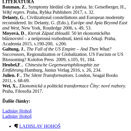
LITERATÚRA
Bauman, Z
., Symptomy hledání cíle a jména. In: Geiselberger, H.,
Velký regres.
Praha, Rybka Publishers 2017, s. 32.
Delanty, G
., Civilizational constellations and European modernity
reconsidered. In: Delanty, G. (Edo.),
Európe and Apia Beyond East
and West,
New York, Routledge 2006, s. 49, 53.
Moyová, D
.,
Kterak Západ zbloudil.
50 let ekonomického
bláznovství – a neúprosná rozhodnutí, která nás čekají. Praha,
Academia 2015, s.190-200, s.206.
Galtung, J
.,
The Fall of the US Empire – And Then What?
Successsors, Regionalization or Globalization. US Fascism or US
Blossoming? Kolofon Press 2009, s.105, 91, 184.
Heubel,F
.,
Chinesische Gegenwartsphilosophie zur
Einführung.
Hamburg, Junius Verlag 2016, s. 26, 234.
Julien. F
.,
The Silent Transformations.
London, Seagal Books
2011, s. 68-69.
Wei, X.
,
Ekonomická a politická transformace Číny: nové rozbory.
Praha, Filosofia 2017.
Ďalšie články:
Ladislav Hohoš
Ladislav Hohoš
LADISLAV HOHOŠ