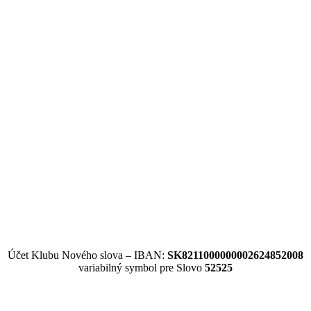
Účet Klubu Nového slova – IBAN:
SK8211000000002624852008
variabilný symbol pre Slovo
52525