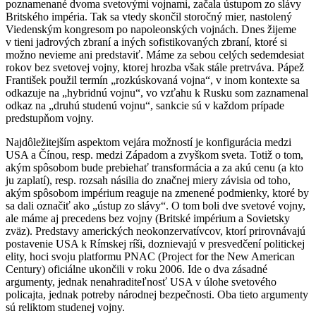
poznamenané dvoma svetovými vojnami, začala ústupom zo slávy
Britského impéria. Tak sa vtedy skončil storočný mier, nastolený
Viedenským kongresom po napoleonských vojnách. Dnes žijeme
v tieni jadrových zbraní a iných sofistikovaných zbraní, ktoré si
možno nevieme ani predstaviť. Máme za sebou celých sedemdesiat
rokov bez svetovej vojny, ktorej hrozba však stále pretrváva. Pápež
František použil termín „rozkúskovaná vojna“, v inom kontexte sa
odkazuje na „hybridnú vojnu“, vo vzťahu k Rusku som zaznamenal
odkaz na „druhú studenú vojnu“, sankcie sú v každom prípade
predstupňom vojny.
Najdôležitejším aspektom vejára možností je konfigurácia medzi
USA a Čínou, resp. medzi Západom a zvyškom sveta. Totiž o tom,
akým spôsobom bude prebiehať transformácia a za akú cenu (a kto
ju zaplatí), resp. rozsah násilia do značnej miery závisia od toho,
akým spôsobom impérium reaguje na zmenené podmienky, ktoré by
sa dali označiť ako „ústup zo slávy“. O tom boli dve svetové vojny,
ale máme aj precedens bez vojny (Britské impérium a Sovietsky
zväz). Predstavy amerických neokonzervatívcov, ktorí prirovnávajú
postavenie USA k Rímskej ríši, doznievajú v presvedčení politickej
elity, hoci svoju platformu PNAC (Project for the New American
Century) oficiálne ukončili v roku 2006. Ide o dva zásadné
argumenty, jednak nenahraditeľnosť USA v úlohe svetového
policajta, jednak potreby národnej bezpečnosti. Oba tieto argumenty
sú reliktom studenej vojny.