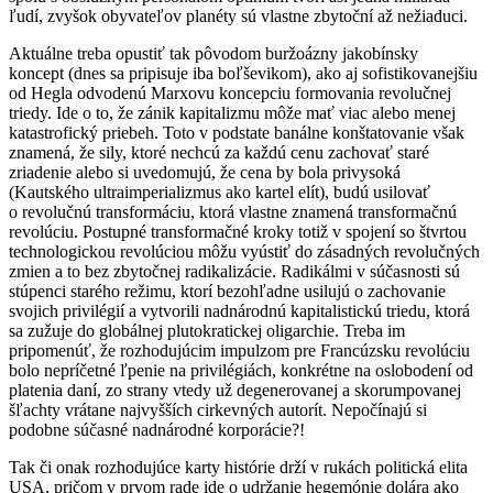
ľudí, zvyšok obyvateľov planéty sú vlastne zbytoční až nežiaduci.
Aktuálne treba opustiť tak pôvodom buržoázny jakobínsky
koncept (dnes sa pripisuje iba boľševikom), ako aj sofistikovanejšiu
od Hegla odvodenú Marxovu koncepciu formovania revolučnej
triedy. Ide o to, že zánik kapitalizmu môže mať viac alebo menej
katastrofický priebeh. Toto v podstate banálne konštatovanie však
znamená, že sily, ktoré nechcú za každú cenu zachovať staré
zriadenie alebo si uvedomujú, že cena by bola privysoká
(Kautského ultraimperializmus ako kartel elít), budú usilovať
o revolučnú transformáciu, ktorá vlastne znamená transformačnú
revolúciu. Postupné transformačné kroky totiž v spojení so štvrtou
technologickou revolúciou môžu vyústiť do zásadných revolučných
zmien a to bez zbytočnej radikalizácie. Radikálmi v súčasnosti sú
stúpenci starého režimu, ktorí bezohľadne usilujú o zachovanie
svojich privilégií a vytvorili nadnárodnú kapitalistickú triedu, ktorá
sa zužuje do globálnej plutokratickej oligarchie. Treba im
pripomenúť, že rozhodujúcim impulzom pre Francúzsku revolúciu
bolo nepríčetné ľpenie na privilégiách, konkrétne na oslobodení od
platenia daní, zo strany vtedy už degenerovanej a skorumpovanej
šľachty vrátane najvyšších cirkevných autorít. Nepočínajú si
podobne súčasné nadnárodné korporácie?!
Tak či onak rozhodujúce karty histórie drží v rukách politická elita
USA, pričom v prvom rade ide o udržanie hegemónie dolára ako