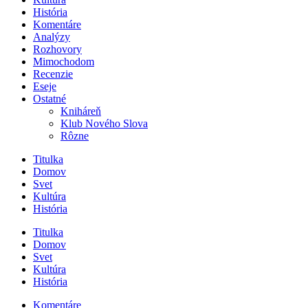
História
Komentáre
Analýzy
Rozhovory
Mimochodom
Recenzie
Eseje
Ostatné
Kniháreň
Klub Nového Slova
Rôzne
Titulka
Domov
Svet
Kultúra
História
Titulka
Domov
Svet
Kultúra
História
Komentáre