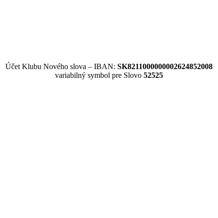
Účet Klubu Nového slova – IBAN:
SK8211000000002624852008
variabilný symbol pre Slovo
52525