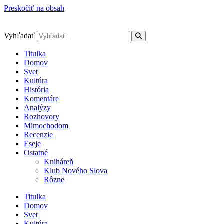
Preskočiť na obsah
Vyhľadať
Titulka
Domov
Svet
Kultúra
História
Komentáre
Analýzy
Rozhovory
Mimochodom
Recenzie
Eseje
Ostatné
Kniháreň
Klub Nového Slova
Rôzne
Titulka
Domov
Svet
Kultúra