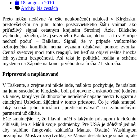
18. augusta 2010
Archiv
,
Na cestách
Preto môžu nedávne (a ešte neukončené) udalosti v Kirgizsku,
predovšetkým na juhu tohto postsovietskeho štátu vnímať ako
príťažlivý signál ostatným krajinám Strednej Ázie, Blízkeho
východu, južného, ale aj severného Kaukazu, alebo – a to v Európe
nechcú počuť – Balkánu. Signál, že v prípade vnútorného
ozbrojeného konfliktu nemá význam očakávať pomoc zvonka.
Centrá svetovej moci totiž reagujú, len keď sa objaví reálna hrozba
ich systému bezpečnosti. Asi taká je politická realita a schéma
myslenia na Západe na konci prvého desaťročia 21. storočia.
Pripravené a naplánované
V Taškente, a zrejme ani nikde inde, málokto pochybuje, že udalosti
na juhu susedného Kirgizska boli pripravené a uskutočnené jedným
z klanov, ktorý využil dlhoročne neriešené napätie medzi Kirgizmi a
etnickými Uzbekmi žijúcimi v tomto priestore. Čo je však smutné,
taký scenár jeho iniciátori „prediskutovávali“ so zahraničnými
partnermi už dlhšie.
Ešte smutnejšie je, že hlavní hráči s takýmto prístupom k riešeniu
súhlasili, len si kládli svoje podmienky. Pre USA je dôležité jediné:
aby stabilne fungovala základňa Manas. Ostatné Washington
nezaujíma. Moskva zasa tvrdila, že Manas destabilizuje situáciu, ale