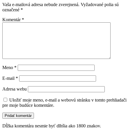
Vaša e-mailová adresa nebude zverejnená.
Vyžadované polia sú
označené
*
Komentár
*
Meno
*
E-mail
*
Adresa webu
Uložiť moje meno, e-mail a webovú stránku v tomto prehliadači
pre moje budúce komentáre.
Dĺžka komentára nesmie byť dlhšia ako 1800 znakov.