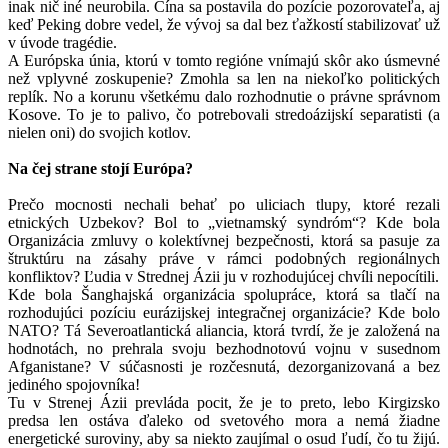
inak nič iné neurobila. Čína sa postavila do pozície pozorovateľa, aj
keď Peking dobre vedel, že vývoj sa dal bez ťažkostí stabilizovať už
v úvode tragédie.
A Európska únia, ktorú v tomto regióne vnímajú skôr ako úsmevné
než vplyvné zoskupenie? Zmohla sa len na niekoľko politických
replík. No a korunu všetkému dalo rozhodnutie o právne správnom
Kosove. To je to palivo, čo potrebovali stredoázijskí separatisti (a
nielen oni) do svojich kotlov.
Na čej strane stojí Európa?
Prečo mocnosti nechali behať po uliciach tlupy, ktoré rezali
etnických Uzbekov? Bol to „vietnamský syndróm“? Kde bola
Organizácia zmluvy o kolektívnej bezpečnosti, ktorá sa pasuje za
štruktúru na zásahy práve v rámci podobných regionálnych
konfliktov? Ľudia v Strednej Ázii ju v rozhodujúcej chvíli nepocítili.
Kde bola Šanghajská organizácia spolupráce, ktorá sa tlačí na
rozhodujúci pozíciu eurázijskej integračnej organizácie? Kde bolo
NATO? Tá Severoatlantická aliancia, ktorá tvrdí, že je založená na
hodnotách, no prehrala svoju bezhodnotovú vojnu v susednom
Afganistane? V súčasnosti je rozčesnutá, dezorganizovaná a bez
jediného spojovníka!
Tu v Strenej Ázii prevláda pocit, že je to preto, lebo Kirgizsko
predsa len ostáva ďaleko od svetového mora a nemá žiadne
energetické suroviny, aby sa niekto zaujímal o osud ľudí, čo tu žijú.