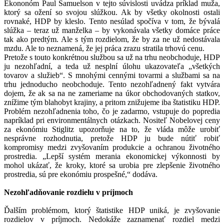
Ekononóm Paul Samuelson v tejto súvislosti uvádza príklad muža,
ktorý sa ožení so svojou slúžkou. Ak by všetky okolnosti ostali
rovnaké, HDP by kleslo. Tento nesúlad spočíva v tom, že bývalá
slúžka – teraz už manželka – by vykonávala všetky domáce práce
tak ako predtým. Ale s tým rozdielom, že by za ne už nedostávala
mzdu. Ale to neznamená, že jej práca zrazu stratila trhovú cenu.
Pretože s touto konkrétnou službou sa už na trhu neobchoduje, HDP
ju nezohľadní, a teda už nesplní úlohu ukazovateľa „všetkých
tovarov a služieb“. S mnohými cennými tovarmi a službami sa na
trhu jednoducho neobchoduje. Tento nezohľadnený fakt vytvára
dojem, že ak sa na ne zameriame na úkor obchodovaných statkov,
znížime tým blahobyt krajiny, a pritom znižujeme iba štatistiku HDP.
Problém nezohľadnenia toho, čo je zadarmo, vstupuje do popredia
napríklad pri environmentálnych otázkach. Nositeľ Nobelovej ceny
za ekonómiu Stiglitz upozorňuje na to, že vláda môže urobiť
nesprávne rozhodnutia, pretože HDP ju bude nútiť robiť
kompromisy medzi zvyšovaním produkcie a ochranou životného
prostredia. „Lepší systém merania ekonomickej výkonnosti by
mohol ukázať, že kroky, ktoré sa urobia pre zlepšenie životného
prostredia, sú pre ekonómiu prospešné,“ dodáva.
Nezohľadňovanie rozdielu v príjmoch
Ďalším problémom, ktorý štatistike HDP uniká, je zvyšovanie
rozdielov v príjmoch. Nedokáže zaznamenať rozdiel medzi