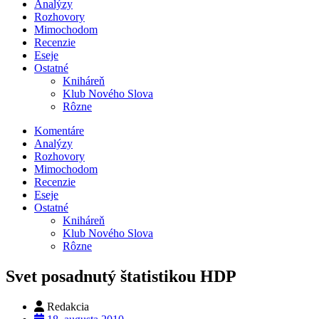
Analýzy
Rozhovory
Mimochodom
Recenzie
Eseje
Ostatné
Kniháreň
Klub Nového Slova
Rôzne
Komentáre
Analýzy
Rozhovory
Mimochodom
Recenzie
Eseje
Ostatné
Kniháreň
Klub Nového Slova
Rôzne
Svet posadnutý štatistikou HDP
Redakcia