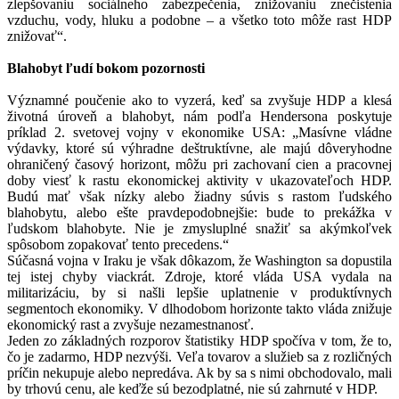
zlepšovaniu sociálneho zabezpečenia, znižovaniu znečistenia
vzduchu, vody, hluku a podobne – a všetko toto môže rast HDP
znižovať“.
Blahobyt ľudí bokom pozornosti
Významné poučenie ako to vyzerá, keď sa zvyšuje HDP a klesá
životná úroveň a blahobyt, nám podľa Hendersona poskytuje
príklad 2. svetovej vojny v ekonomike USA: „Masívne vládne
výdavky, ktoré sú výhradne deštruktívne, ale majú dôveryhodne
ohraničený časový horizont, môžu pri zachovaní cien a pracovnej
doby viesť k rastu ekonomickej aktivity v ukazovateľoch HDP.
Budú mať však nízky alebo žiadny súvis s rastom ľudského
blahobytu, alebo ešte pravdepodobnejšie: bude to prekážka v
ľudskom blahobyte. Nie je zmysluplné snažiť sa akýmkoľvek
spôsobom zopakovať tento precedens.“
Súčasná vojna v Iraku je však dôkazom, že Washington sa dopustila
tej istej chyby viackrát. Zdroje, ktoré vláda USA vydala na
militarizáciu, by si našli lepšie uplatnenie v produktívnych
segmentoch ekonomiky. V dlhodobom horizonte takto vláda znižuje
ekonomický rast a zvyšuje nezamestnanosť.
Jeden zo základných rozporov štatistiky HDP spočíva v tom, že to,
čo je zadarmo, HDP nezvýši. Veľa tovarov a služieb sa z rozličných
príčin nekupuje alebo nepredáva. Ak by sa s nimi obchodovalo, mali
by trhovú cenu, ale keďže sú bezodplatné, nie sú zahrnuté v HDP.