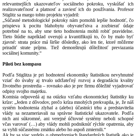
relevantnejších ukazovateľov sociálneho pokroku, vyskúšať ich
realizovateľnosť a platnosť a zaviesť ich do používania. Profesor
Stiglitz sa margo tohto projektu vyjadril:
„Súčasné metodologické pokroky nám pomohli lepšie hodnotiť, čo
prispieva k pocitu blahobytu obyvateľstva a zozbierať údaje
potrebné na to, aby sme tieto hodnotenia mohli robiť pravidelne.
Tieto štúdie napríklad overujú a kvantifikujú to, čo by malo byť
zjavné: strata práce má širšie dôsledky, ako len tie, ktoré môžeme
priradiť strate príjmu. Tiež demonštrujú dôležitosť previazania
sociálnej komunity.“
Piloti bez kompasu
Podľa Stiglitza je pri hodnotení ekonomiky štatistikou nevyhnutné
vziať do úvahy aj trvalo udržateľný rozvoj a degradáciu kvality
životného prostredia – rovnako ako je pre firmu dôležité vyjadrovať
odpisy svojho majetku.
Komisia odpovedá aj na otázku vzťahu ekonomickej štatistiky ku
kríze: „Jeden z dôvodov, prečo kríza mnohých prekvapila, je, že náš
systém hodnotenia zlyhal a (alebo) účastníci trhu a predstavitelia
vlády sa nezameriavali na správne štatistické ukazovatele. Podľa
nich ani súkromné, ani verejné účtovné systémy neboli schopné
včas varovať (…) aby vlády mohli podniknúť rýchle opatrenia, aby
sa vyhli súčasnému zmätku alebo ho aspoň zmiernili.“
Ak by sa viac vedelo o obmedzeniach štandardných štatistík ako je