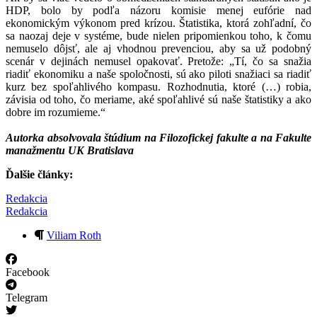
HDP, bolo by podľa názoru komisie menej eufórie nad
ekonomickým výkonom pred krízou. Štatistika, ktorá zohľadní, čo
sa naozaj deje v systéme, bude nielen pripomienkou toho, k čomu
nemuselo dôjsť, ale aj vhodnou prevenciou, aby sa už podobný
scenár v dejinách nemusel opakovať. Pretože: „Tí, čo sa snažia
riadiť ekonomiku a naše spoločnosti, sú ako piloti snažiaci sa riadiť
kurz bez spoľahlivého kompasu. Rozhodnutia, ktoré (…) robia,
závisia od toho, čo meriame, aké spoľahlivé sú naše štatistiky a ako
dobre im rozumieme.“
Autorka absolvovala štúdium na Filozofickej fakulte a na Fakulte
manažmentu UK Bratislava
Ďalšie články:
Redakcia
Redakcia
Viliam Roth
Facebook
Telegram