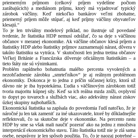
priemerným príjmom (celkový príjem vydelíme počtom
zarábajúcich) a mediánom príjmu, ktorý má vyjadrovať typický
zárobok väčšiny. Keď niekoľko bankárov veľmi zbohatne,
priemerný príjem môže stúpať, aj keď príjmy väčšiny obyvateľov
klesajú.“
To je len triviálny modelový príklad, no ilustruje už povedané
tvrdenie, že štatistika HDP nemusí odrážať, čo sa deje s väčšinou
občanov v meranej ekonomike. Ak väčšine občanov klesá príjem a
štatistiky HDP alebo štatistiky príjmov zaznamenajú nárast, dôvera v
takúto štatistiku sa vytráca. V skutočnosti len jedna tretina občanov
Veľkej Británie a Francúzska dôveruje oficiálnym štatistikám – a
tieto štáty nie sú výnimkami.
Problém rapídneho bohatnutia malého percenta vyvolených a
nezohľadnenie zárobku „smrteľníkov“ je aj reálnym problémom
ekonomiky. Dokonca je to jedna z príčin súčasnej krízy, ktorá už
dávno nie je iba hypotekárna. Ľudia s väčšinovým zárobkom totiž
tvoria majoritu kúpnej sily. Keď sa ich reálna mzda zníži, ovplyvní
to dopyt po tovaroch a službách viac, ako adekvátny nárast ziskov
úzkej skupiny najbohatších.
Ekonomická štatistika sa zapísala do povedomia ľudí natoľko, že je
náročné ju len tak zameniť za iné ukazovatele, ktoré by dôkladnejšie
reflektovali, čo sa skutočne deje v ekonomike. Na percento rastu
HDP by sme sa však mali naučiť pozerať ako na jednu z množstva
interpretácií ekonomického stavu. Táto štatistika totiž nie je zlá sama
osebe, nesprávny je len spôsob použitia. To, čo je naozaj potrebné –