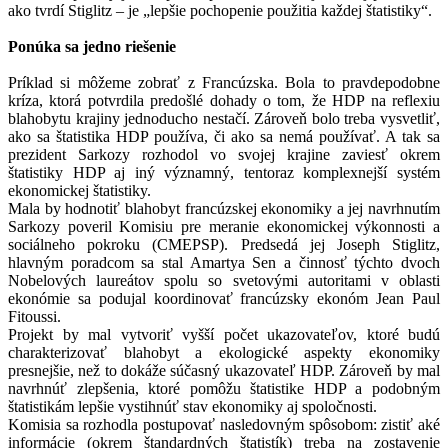
ako tvrdí Stiglitz – je „lepšie pochopenie použitia každej štatistiky“.
Ponúka sa jedno riešenie
Príklad si môžeme zobrať z Francúzska. Bola to pravdepodobne
kríza, ktorá potvrdila predošlé dohady o tom, že HDP na reflexiu
blahobytu krajiny jednoducho nestačí. Zároveň bolo treba vysvetliť,
ako sa štatistika HDP používa, či ako sa nemá používať. A tak sa
prezident Sarkozy rozhodol vo svojej krajine zaviesť okrem
štatistiky HDP aj iný významný, tentoraz komplexnejší systém
ekonomickej štatistiky.
Mala by hodnotiť blahobyt francúzskej ekonomiky a jej navrhnutím
Sarkozy poveril Komisiu pre meranie ekonomickej výkonnosti a
sociálneho pokroku (CMEPSP). Predsedá jej Joseph Stiglitz,
hlavným poradcom sa stal Amartya Sen a činnosť týchto dvoch
Nobelových laureátov spolu so svetovými autoritami v oblasti
ekonómie sa podujal koordinovať francúzsky ekonóm Jean Paul
Fitoussi.
Projekt by mal vytvoriť vyšší počet ukazovateľov, ktoré budú
charakterizovať blahobyt a ekologické aspekty ekonomiky
presnejšie, než to dokáže súčasný ukazovateľ HDP. Zároveň by mal
navrhnúť zlepšenia, ktoré pomôžu štatistike HDP a podobným
štatistikám lepšie vystihnúť stav ekonomiky aj spoločnosti.
Komisia sa rozhodla postupovať nasledovným spôsobom: zistiť aké
informácie (okrem štandardných štatistík) treba na zostavenie