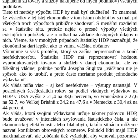
zaplatenú za tovary a služby nakúpené od iných podnikov) všetkých
podnikov.
Tieto tri metódy výpočtu HDP by mali byť zlučiteľné. To znamená,
že výsledky v tej istej ekonomike v tom istom období by sa mali pri
všetkých troch výpočtoch približne zhodovať. S menšími rozdielmi
sa v štatistike ráta, pretože nejde o presné výpočty všetkých
existujúcich položiek, ale o odhad na základe dostupných údajov o
nich. Vieme, že v mnohých prípadoch štatistiky HDP naznačujú, že
ekonómii sa darí lepšie, ako to vníma väčšina občanov.
Všimnime si však problém, ktorý sa začína nepresnosťou a končí
neefektívnosťou. Štatistika HDP má reprezentovať hodnotu
vyprodukovaných tovarov a služieb v danej ekonomike, ale vo
fiškálnej vládnej politike podľa Josepha Stiglitza „väčšinou nie je
spôsob, ako to urobiť, a preto často meriame produkt jednoducho
výdavkami“.
Ak vláda míňa viac – aj keď neefektívne – výstupy narastajú. V
posledných šesťdesiatich rokov sa podiel vládnych výdavkov na
HDP v USA zvýšil z 21,4 na 38,6 percenta, vo Francúzsku z 27,6
na 52,7, vo Veľkej Británii z 34,2 na 47,6 a v Nemecku z 30,4 až na
44 percent.
Ak vláda, ktorá svojimi výdavkami určuje takmer polovicu HDP,
bude uvažovať v intenciách zvyšovania štatistického čísla, a nie
ekonomickej efektívnosti alebo blahobytu, takúto situáciu môžeme
nazvať konfliktom obrovských rozmerov. Politickí lídri majú HDP
maximalizovať, ale „občania tiež vyžadujú, aby venovali pozornosť