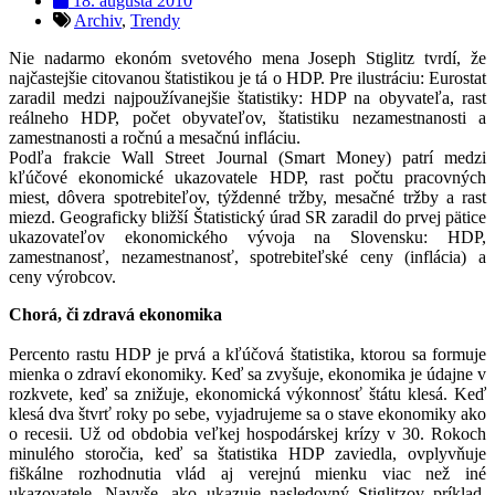
18. augusta 2010
Archiv
,
Trendy
Nie nadarmo ekonóm svetového mena Joseph Stiglitz tvrdí, že
najčastejšie citovanou štatistikou je tá o HDP. Pre ilustráciu: Eurostat
zaradil medzi najpoužívanejšie štatistiky: HDP na obyvateľa, rast
reálneho HDP, počet obyvateľov, štatistiku nezamestnanosti a
zamestnanosti a ročnú a mesačnú infláciu.
Podľa frakcie Wall Street Journal (Smart Money) patrí medzi
kľúčové ekonomické ukazovatele HDP, rast počtu pracovných
miest, dôvera spotrebiteľov, týždenné tržby, mesačné tržby a rast
miezd. Geograficky bližší Štatistický úrad SR zaradil do prvej pätice
ukazovateľov ekonomického vývoja na Slovensku: HDP,
zamestnanosť, nezamestnanosť, spotrebiteľské ceny (inflácia) a
ceny výrobcov.
Chorá, či zdravá ekonomika
Percento rastu HDP je prvá a kľúčová štatistika, ktorou sa formuje
mienka o zdraví ekonomiky. Keď sa zvyšuje, ekonomika je údajne v
rozkvete, keď sa znižuje, ekonomická výkonnosť štátu klesá. Keď
klesá dva štvrť roky po sebe, vyjadrujeme sa o stave ekonomiky ako
o recesii. Už od obdobia veľkej hospodárskej krízy v 30. Rokoch
minulého storočia, keď sa štatistika HDP zaviedla, ovplyvňuje
fiškálne rozhodnutia vlád aj verejnú mienku viac než iné
ukazovatele. Navyše, ako ukazuje nasledovný Stiglitzov príklad,