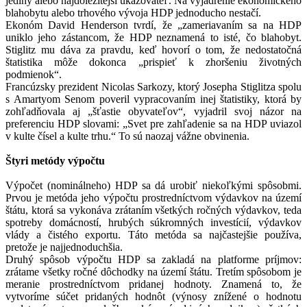
jediný alebo najdôležitejší ukazovateľ. Na vyjadrenie ekonomického
blahobytu alebo trhového vývoja HDP jednoducho nestačí.
Ekonóm David Henderson tvrdí, že „zameriavaním sa na HDP
uniklo jeho zástancom, že HDP neznamená to isté, čo blahobyt.
Stiglitz mu dáva za pravdu, keď hovorí o tom, že nedostatočná
štatistika môže dokonca „prispieť k zhoršeniu životných
podmienok“.
Francúzsky prezident Nicolas Sarkozy, ktorý Josepha Stiglitza spolu
s Amartyom Senom poveril vypracovaním inej štatistiky, ktorá by
zohľadňovala aj „šťastie obyvateľov“, vyjadril svoj názor na
preferenciu HDP slovami: „Svet pre zahľadenie sa na HDP uviazol
v kulte čísel a kulte trhu.“ To sú naozaj vážne obvinenia.
Štyri metódy výpočtu
Výpočet (nominálneho) HDP sa dá urobiť niekoľkými spôsobmi.
Prvou je metóda jeho výpočtu prostredníctvom výdavkov na území
štátu, ktorá sa vykonáva zrátaním všetkých ročných výdavkov, teda
spotreby domácností, hrubých súkromných investícií, výdavkov
vlády a čistého exportu. Táto metóda sa najčastejšie používa,
pretože je najjednoduchšia.
Druhý spôsob výpočtu HDP sa zakladá na platforme príjmov:
zrátame všetky ročné dôchodky na území štátu. Tretím spôsobom je
meranie prostredníctvom pridanej hodnoty. Znamená to, že
vytvoríme súčet pridaných hodnôt (výnosy znížené o hodnotu