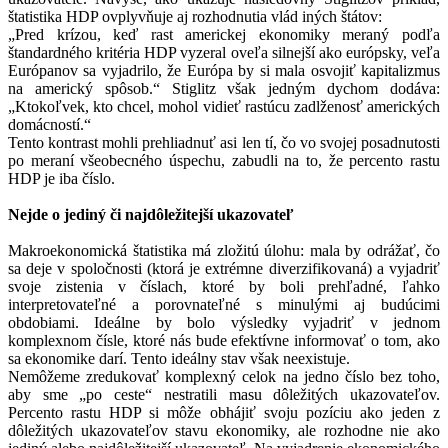
štatistika HDP ovplyvňuje aj rozhodnutia vlád iných štátov:
„Pred krízou, keď rast americkej ekonomiky meraný podľa
štandardného kritéria HDP vyzeral oveľa silnejší ako európsky, veľa
Európanov sa vyjadrilo, že Európa by si mala osvojiť kapitalizmus
na americký spôsob.“ Stiglitz však jedným dychom dodáva:
„Ktokoľvek, kto chcel, mohol vidieť rastúcu zadlženosť amerických
domácností.“
Tento kontrast mohli prehliadnuť asi len tí, čo vo svojej posadnutosti
po meraní všeobecného úspechu, zabudli na to, že percento rastu
HDP je iba číslo.
Nejde o jediný či najdôležitejší ukazovateľ
Makroekonomická štatistika má zložitú úlohu: mala by odrážať, čo
sa deje v spoločnosti (ktorá je extrémne diverzifikovaná) a vyjadriť
svoje zistenia v číslach, ktoré by boli prehľadné, ľahko
interpretovateľné a porovnateľné s minulými aj budúcimi
obdobiami. Ideálne by bolo výsledky vyjadriť v jednom
komplexnom čísle, ktoré nás bude efektívne informovať o tom, ako
sa ekonomike darí. Tento ideálny stav však neexistuje.
Nemôžeme zredukovať komplexný celok na jedno číslo bez toho,
aby sme „po ceste“ nestratili masu dôležitých ukazovateľov.
Percento rastu HDP si môže obhájiť svoju pozíciu ako jeden z
dôležitých ukazovateľov stavu ekonomiky, ale rozhodne nie ako