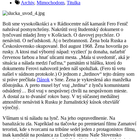
Archiv
,
Mimochodom
,
Titulka
Boli sme vysokoškoláci a v Rádiocentre náš kamarát Fero Fenič
nahrával postsynchróny. Nakrútil svoj študentský dokument o
lynčovaní mladej ženy v Košiciach. O davovej psychóze. O
nenávisti. O neľudskosti. Aj o bezbrannosti. Žena bola Ruska a
Československo okupované. Bol august 1968. Žena hovorila po
rusky. A ktosi mal výborný nápad: vyzliecť ju donaha, nafarbiť
červenou farbou a hnať ulicami mesta. „Mala si uvedomiť, aká je
situácia a nálada medzi ľuďma,“ pamätám si hlášku, ktorú do
dokumentu Ferovi nahovoril jeden náš spolužiak. (Fero tú vetu
našiel v súdnom protokole.) O jednom z „hrdinov“ tejto drámy som
si práve prečítala
článok
v Sme. Žena je vykreslená ako manželka
dôstojníka. A preto musel byť vraj „hrdina“ z lynču komunistami
odsúdený… Bol vraj v nesprávnej chvíli na nesprávnom mieste.
A dostal za to dvanásť rokov basy. V tej súčasnej mediálnej
atmosfére nenávisti k Rusku je žurnalistický kúsok obzvlášť
výrečný.
Všímam si tú náladu na lynč. Na jeho ospravedlnenie. Na
banalizáciu zla. Napríklad na tlačovke po premietaní filmu Zamatoví
teroristi, kde s tvorcami na tribúne sedel jeden z protagonistov filmu,
inak kandidát na poslanca za Ľudovú stranu Naše Slovensko