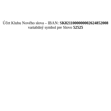
Účet Klubu Nového slova – IBAN:
SK8211000000002624852008
variabilný symbol pre Slovo
52525