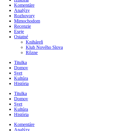
Komentáre
Analýzy
Rozhovory
Mimochodom
Recenzie
Eseje
Ostatné
Kniháreň
Klub Nového Slova
Rôzne
Titulka
Domov
Svet
Kultúra
História
Titulka
Domov
Svet
Kultúra
História
Komentáre
Analýzy