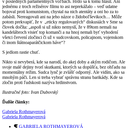
v posledných parlamentných voľbách. Hrdo sa k tomu hlásil. Ani
jednému z troch režisérov filmu to asi neprekážalo – veď udatne
bojoval proti komunistom, chystal na nich atentáty a oni ho za to
zabásli. Nereagovali ani na jeho názor o židoboľševikoch… Môže
potom prekvapiť, že v „eticky regulovaných“ diskusiách v Sme sa
človek dočíta: „aspoň si už nikto nemyslí, že v 89tom nemali na
kandelábroch visieť top komanči a na hnoj nemali byť vyhodení
všetci červení zločinci či už v sudcovskom, policajnom, vojenskom
či inom štátnoaparátčickom háve“?
S jedlom rastie chuť.
Nikto si nevyberá, kde sa narodí, do akej doby a akým rodičom. Ale
svoje malé dejiny tvorí skutkami, ktorých sa dopúšťa, bez ohľadu na
momentálny režim. Sudca lynč je zvlášť odporný. Ale vidím, ako sa
mnohým páči. Len si treba vybrať správnu stranu barikády. Kde sa
zločin proti ľudskosti nazýva hrdinstvom.
Ilustračné foto: Ivan Dubovský
Ďalšie články:
Gabriela Rothmayerová
Gabriela Rothmayerová
GABRIELA ROTHMAYEROVÁ