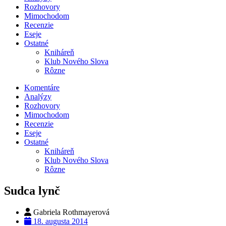
Rozhovory
Mimochodom
Recenzie
Eseje
Ostatné
Kniháreň
Klub Nového Slova
Rôzne
Komentáre
Analýzy
Rozhovory
Mimochodom
Recenzie
Eseje
Ostatné
Kniháreň
Klub Nového Slova
Rôzne
Sudca lynč
Gabriela Rothmayerová
18. augusta 2014