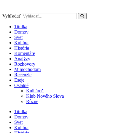
Preskočiť
na
obsah
Vyhľadať
Titulka
Domov
Svet
Kultúra
História
Komentáre
Analýzy
Rozhovory
Mimochodom
Recenzie
Eseje
Ostatné
Kniháreň
Klub Nového Slova
Rôzne
Titulka
Domov
Svet
Kultúra
História