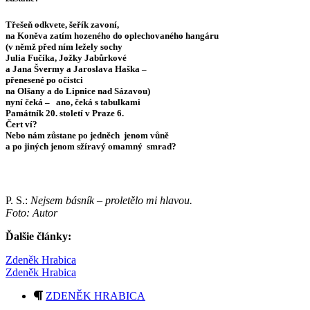
Třešeň odkvete, šeřík zavoní,
na Koněva zatím hozeného do oplechovaného hangáru
(v němž před ním ležely sochy
Julia Fučíka, Jožky Jabůrkové
a Jana Švermy a Jaroslava Haška –
přenesené po očistci
na Olšany a do Lipnice nad Sázavou)
nyní čeká – ano, čeká s tabulkami
Památník 20. století v Praze 6.
Čert ví?
Nebo nám zůstane po jedněch jenom vůně
a po jiných jenom sžíravý omamný smrad?
P. S.:
Nejsem básník – proletělo mi hlavou.
Foto: Autor
Ďalšie články:
Zdeněk Hrabica
Zdeněk Hrabica
ZDENĚK HRABICA