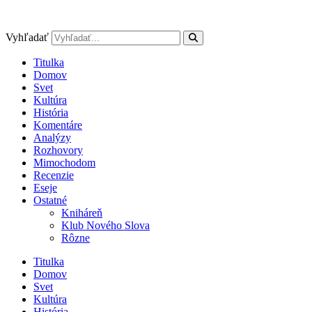
Preskočiť
na
obsah
Vyhľadať
Titulka
Domov
Svet
Kultúra
História
Komentáre
Analýzy
Rozhovory
Mimochodom
Recenzie
Eseje
Ostatné
Kniháreň
Klub Nového Slova
Rôzne
Titulka
Domov
Svet
Kultúra
História