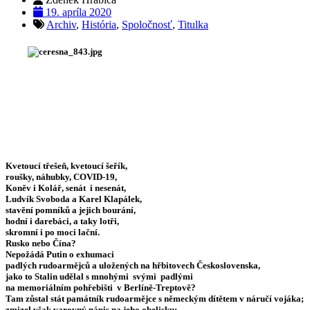
19. apríla 2020
Archiv
,
História
,
Spoločnosť
,
Titulka
Kvetoucí třešeň, kvetoucí šeřík,
roušky, náhubky, COVID-19,
Koněv i Kolář, senát i nesenát,
Ludvík Svoboda a Karel Klapálek,
stavění pomníků a jejich bourání,
hodní i darebáci, a taky lotři,
skromní i po moci lační.
Rusko nebo Čína?
Nepožádá Putin o exhumaci
padlých rudoarmějců a uložených na hřbitovech Československa,
jako to Stalin udělal s mnohými svými padlými
na memoriálním pohřebišti v Berlíně-Treptově?
Tam zůstal stát památník rudoarmějce s německým dítětem v náručí vojáka;
zmizel však varovný nápis na jeho obelisku: