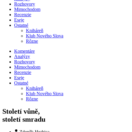
Rozhovory
Mimochodom
Recenzie
Eseje
Ostatné
Kniháreň
Klub Nového Slova
Rôzne
Komentáre
Analýzy
Rozhovory
Mimochodom
Recenzie
Eseje
Ostatné
Kniháreň
Klub Nového Slova
Rôzne
Století vůně,
století smradu
Zdeněk Hrabica