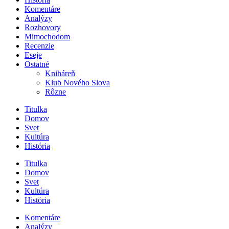
Komentáre
Analýzy
Rozhovory
Mimochodom
Recenzie
Eseje
Ostatné
Kniháreň
Klub Nového Slova
Rôzne
Titulka
Domov
Svet
Kultúra
História
Titulka
Domov
Svet
Kultúra
História
Komentáre
Analýzy