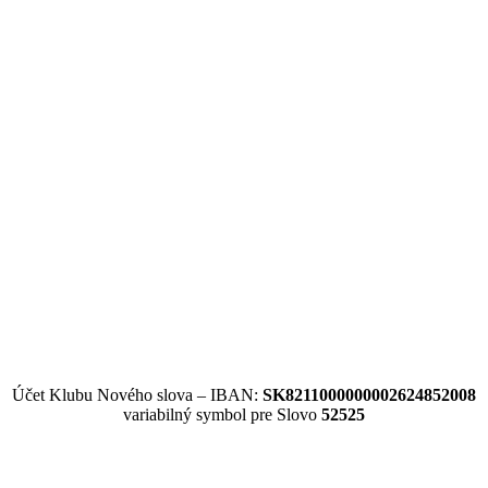
Účet Klubu Nového slova – IBAN:
SK8211000000002624852008
variabilný symbol pre Slovo
52525