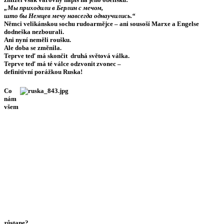
„Мы приходили в Берлин с мечом,
што бы Немцев мечу навсегда однаучились.“
Němci velikánskou sochu rudoarmějce – ani sousoší Marxe a Engelse
dodneška nezbourali.
Ani nyní neměli roušku.
Ale doba se změnila.
Teprve teď má skončit druhá světová válka.
Teprve teď má té válce odzvonit zvonec –
definitivní porážkou Ruska!
Co
nám
všem
zůstane?