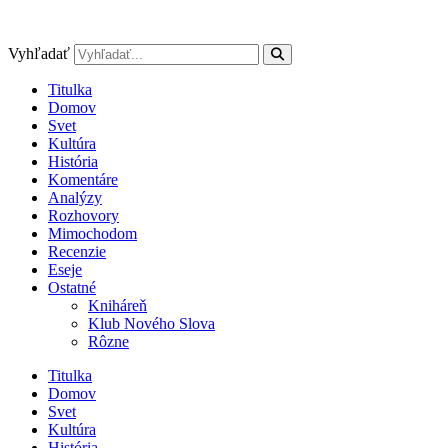
Preskočiť
na
obsah
Vyhľadať
Titulka
Domov
Svet
Kultúra
História
Komentáre
Analýzy
Rozhovory
Mimochodom
Recenzie
Eseje
Ostatné
Kniháreň
Klub Nového Slova
Rôzne
Titulka
Domov
Svet
Kultúra
História