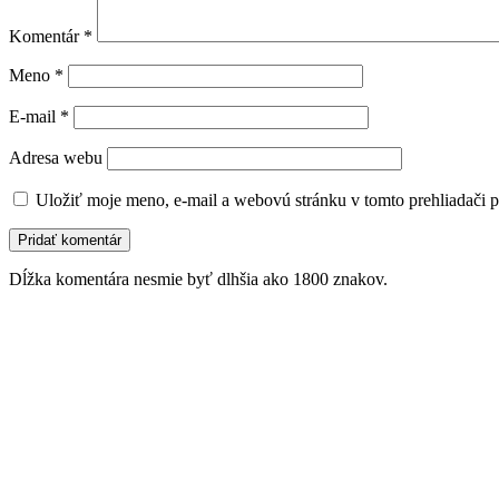
Komentár
*
Meno
*
E-mail
*
Adresa webu
Uložiť moje meno, e-mail a webovú stránku v tomto prehliadači 
Dĺžka komentára nesmie byť dlhšia ako 1800 znakov.