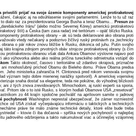
rivolili prijať na svoje územie komponenty americkej protiraketovej
vážení, čakajúc aj na odsúhlasenie svojimi parlamentmi. Lenže to tu už raz
sa to dialo raz za prezidentovania Georga Busha a teraz Obamu…
Presun zo
„darebáckeho Iránu“ (alebo možno Severnej Kórey) americkú protiraketovú
aketový štít) a Česka (tam zasa radar) iné teritórium – opäť blízko Ruska.
ponenty protiraketovej obrany – ak sú teda deklarované ako obrana proti
žovalo vtedy nečakaný a podozrivo žičlivý ruský protinávrh za „technicky
obrana o pár rokov znovu bližšie k Rusku, dokonca od juhu. Putin svojho
j táto krajina zdrojom prvotných obáv strojcov protiraketovej obrany (s čím
ickou protiraketovou obranou však dala Ankara Obamovi výslovne najavo pod
ži ako výhovorka alebo ako reálna príčina tureckého odmietnutia vstúpiť do
skom
Takto okolnosť, časovo i teritoriálne už zdanlivo okrajová, príznačne
l to ani mnohosľubný príchod Obamu do Bieleho domu. Práve Obama predsa
om. Jeho ministerka zahraničia H. Clintonová pred rokom venovala svojmu
ad význam tejto dobre mienenej narážky spotvoril). A americkej vojenskej
kterizuje snaha dostať sa elegantne, teda nie pokútne, do výhodnej blízkosti
ív, ani z tých znova zrevidovaných. Mimochodom, aj ruskí experti sa sporia,
zovať. Pritom ide o to isté Rusko, s ktorým hodlali Obamove USA „zresetovať“
stníkom zo 44 krajín spoločne pochváliť na aprílovom samite o jadrovej
é pochybnosti
Washington neprestal ubezpečovať, že zámer rozmiestniť
hce od USA získať vyčerpávajúcu informáciu o taktických a technických
 vynecháme práve tie málo známe technické detaily, ktoré ešte bude treba
vystriedať – ktovie či iba dočasná – spŕška nových pochybností o najlepšej
oritu jadrového odzbrojenia a takto nakumulovať viac a účinnejšej vzájomnej