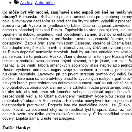
Archiv
,
Zahraničie
Čo môže byť výnimočné, zaujímavé alebo aspoň odlišné na nedávnych 
obrany?
Rumunsko i Bulharsko pritakali umiestneniu protiraketovej obrany 
bolo: s rovnakým nadšením sa pred zhruba štyrmi rokmi vyjadrili v prospe
stredu na juh
Vyzerá to (predbežne?) takto: Obama na jeseň zrevidoval 
obranu v nápadnej blízkosti Ruska. Zapôsobilo to síce upokojujúco, ale ib
Spomeňme dobovú pikantériu, keď pôvodnému zámeru Bushovho establishmen
zhodnému nebezpečenstvu aj pre Rusko – rovno na juhoruské územie, kde u
dostatočný“. Zato s tým istým ministrom Gatesom, ktorého si Obama bezp
času doplnil svoj šokujúci návrh aj alternatívou, aby USA ten systém preni
sa Rusko doposiaľ nemienilo stotožniť, inak by mu iste odrieklo zmluvné 
zámienkou, že to podráždi Rusko. Vlani v decembri o tom pre Russia Profil
biznisu s protiraketovou obranou. Inými slovami, nie je jasné, kto tak 
naznačila, že vnútri tábora amerických spojencov stále neprevládlo je
Rusom výslovne adresoval najprv svoje kampaňové a potom aj prezidentsk
ruskému náprotivku Lavrovovi pri ich prvom stretnutí symbolický veľký č
špičke i diplomacii sa veru odvtedy pritrafilo vyvolených ruských „partnero
ruských hraníc prostredníctvom definovania nutnosti mať akurát odtiaľ za t
či protiraketová obrana odkiaľsi nie príliš zďaleka hrozbu predstavuje, ale
vzťahy tak, aby boli tento rok konečne schopní podpísať urgentnú novú
bezpečnosti! Veď aj to Obama ovenčený medzitým Nobelovou cenou za m
protiraketovú obranu v Rumunsku a Bulharsku neovplyvní termín podpís
vlastnostiach protirakiet“. Rogozin iste nie neoficiálne dodal, že „Rus
špecifikovať, za pozornosť stojí už len podtext týchto správ. Zasa raz na
ceste k svetu bez rizika vojen akejkoľvek intenzity. Či by napríklad nebol
dôvery. Lojalita sama ju ešte nezabezpečí.
Ďalšie články: