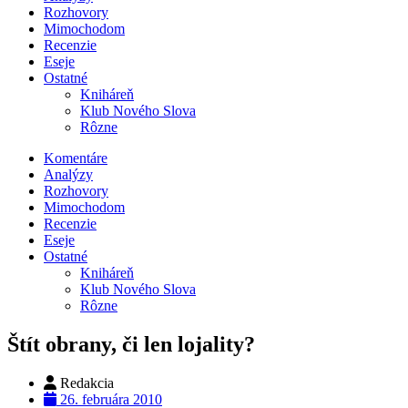
Rozhovory
Mimochodom
Recenzie
Eseje
Ostatné
Kniháreň
Klub Nového Slova
Rôzne
Komentáre
Analýzy
Rozhovory
Mimochodom
Recenzie
Eseje
Ostatné
Kniháreň
Klub Nového Slova
Rôzne
Štít obrany, či len lojality?
Redakcia
26. februára 2010