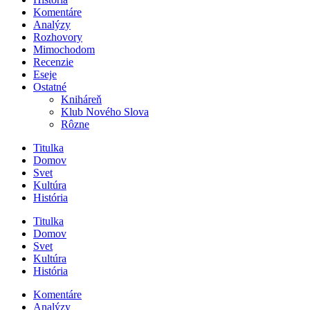
Komentáre
Analýzy
Rozhovory
Mimochodom
Recenzie
Eseje
Ostatné
Kniháreň
Klub Nového Slova
Rôzne
Titulka
Domov
Svet
Kultúra
História
Titulka
Domov
Svet
Kultúra
História
Komentáre
Analýzy