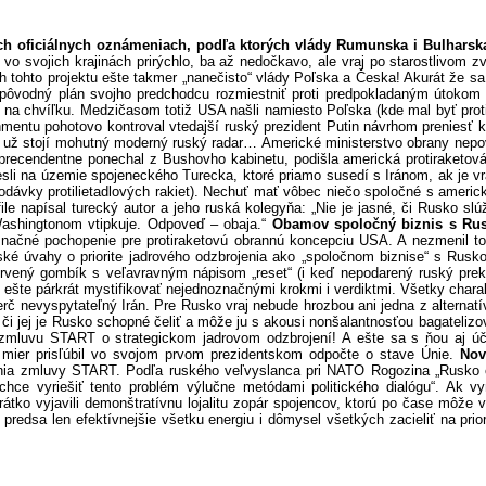
oficiálnych oznámeniach, podľa ktorých vlády Rumunska i Bulharska p
vo svojich krajinách prirýchlo, ba až nedočkavo, ale vraj po starostlivom z
ch tohto projektu ešte takmer „nanečisto“ vlády Poľska a Česka! Akurát že 
pôvodný plán svojho predchodcu rozmiestniť proti predpokladaným útokom 
a na chvíľku. Medzičasom totiž USA našli namiesto Poľska (kde mal byť protir
tu pohotovo kontroval vtedajší ruský prezident Putin návrhom preniesť kom
ž stojí mohutný moderný ruský radar… Americké ministerstvo obrany nepova
recendentne ponechal z Bushovho kabinetu, podišla americká protiraketová 
esli na územie spojeneckého Turecka, ktoré priamo susedí s Iránom, ak je vra
dodávky protilietadlových rakiet). Nechuť mať vôbec niečo spoločné s amer
e napísal turecký autor a jeho ruská kolegyňa: „Nie je jasné, či Rusko slú
s Washingtonom vtipkuje. Odpoveď – obaja.“
Obamov spoločný biznis s Ru
dnoznačné pochopenie pre protiraketovú obrannú koncepciu USA. A nezmeni
é úvahy o priorite jadrového odzbrojenia ako „spoločnom biznise“ s Rusk
ervený gombík s veľavravným nápisom „reset“ (i keď nepodarený ruský prekl
v“ ešte párkrát mystifikovať nejednoznačnými krokmi i verdiktmi. Všetky chara
erč nevyspytateľný Irán. Pre Rusko vraj nebude hrozbou ani jedna z alternat
bo či jej je Rusko schopné čeliť a môže ju s akousi nonšalantnosťou bagateli
 zmluvu START o strategickom jadrovom odzbrojení! A ešte sa s ňou aj úča
ier prisľúbil vo svojom prvom prezidentskom odpočte o stave Únie.
Nov
ania zmluvy START. Podľa ruského veľvyslanca pri NATO Rogozina „Rusko c
ko chce vyriešiť tento problém výlučne metódami politického dialógu“. Ak
krátko vyjavili demonštratívnu lojalitu zopár spojencov, ktorú po čase môže 
o predsa len efektívnejšie všetku energiu i dômysel všetkých zacieliť na pri