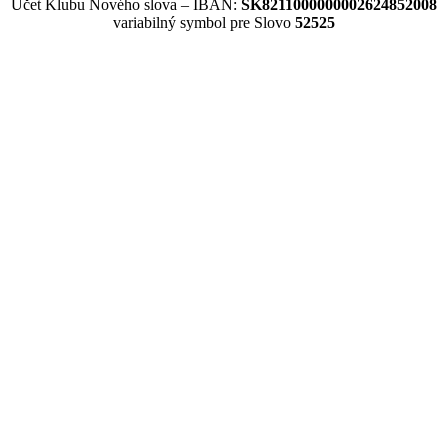
Účet Klubu Nového slova – IBAN:
SK8211000000002624852008
variabilný symbol pre Slovo
52525