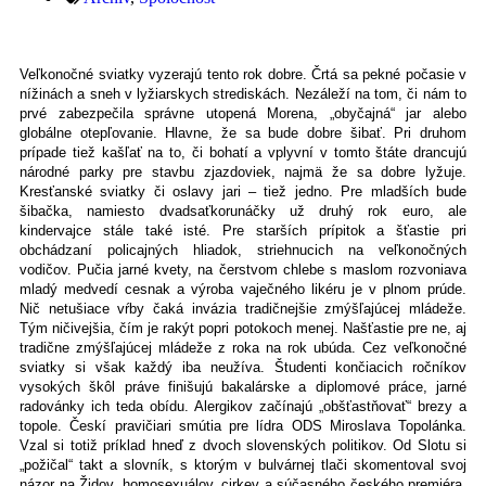
Veľkonočné sviatky vyzerajú tento rok dobre. Črtá sa pekné počasie v
nížinách a sneh v lyžiarskych strediskách. Nezáleží na tom, či nám to
prvé zabezpečila správne utopená Morena, „obyčajná“ jar alebo
globálne otepľovanie. Hlavne, že sa bude dobre šibať. Pri druhom
prípade tiež kašľať na to, či bohatí a vplyvní v tomto štáte drancujú
národné parky pre stavbu zjazdoviek, najmä že sa dobre lyžuje.
Kresťanské sviatky či oslavy jari – tiež jedno. Pre mladších bude
šibačka, namiesto dvadsaťkorunáčky už druhý rok euro, ale
kindervajce stále také isté. Pre starších prípitok a šťastie pri
obchádzaní policajných hliadok, striehnucich na veľkonočných
vodičov. Pučia jarné kvety, na čerstvom chlebe s maslom rozvoniava
mladý medvedí cesnak a výroba vaječného likéru je v plnom prúde.
Nič netušiace vŕby čaká invázia tradičnejšie zmýšľajúcej mládeže.
Tým ničivejšia, čím je rakýt popri potokoch menej. Našťastie pre ne, aj
tradične zmýšľajúcej mládeže z roka na rok ubúda. Cez veľkonočné
sviatky si však každý iba neužíva. Študenti končiacich ročníkov
vysokých škôl práve finišujú bakalárske a diplomové práce, jarné
radovánky ich teda obídu. Alergikov začínajú „obšťastňovať“ brezy a
topole. Českí pravičiari smútia pre lídra ODS Miroslava Topolánka.
Vzal si totiž príklad hneď z dvoch slovenských politikov. Od Slotu si
„požičal“ takt a slovník, s ktorým v bulvárnej tlači skomentoval svoj
názor na Židov, homosexuálov, cirkev a súčasného českého premiéra.