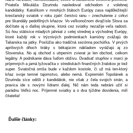
Priateľa Mikuláša Dzurindu nasledoval odchodom z volebnej
kandidátky. Katolíkom v mnohých štátoch Európy zasa najdôležitejší
kresťanský sviatok v roku zjatrí čerstvú ranu – znechutenie z cirkvi
pre škandály pedofilných kňazov. Vo veľkonočnom dvojčísle Slova sa
dočítate aj o ďalšej skupine, ktorá cez sviatky nezažije veľa radosti.
Sú ňou státisíce mladých jahniat z celej strednej a východnej Európy,
ktoré každý rok v trýznivých podmienkach kamióny zvážajú do
Talianska na jatky. Poslúžia ako tradičná sezónna pochúťka. V prvých
aprílových dňoch tiráky s békajúcim nákladom vyrážajú aj zo
Slovenska. No aj obchod s utrpením zvierat je len obchod, celkom
legálny. A podnikanie dáva ľuďom obživu. Dvadsať stupňov v marci je
príjemných a jarná lyžovačka v strediskách finančných žralokov je tiež
super. Sviatočná omša bude v každom kostole, či už má ten-ktorý
kňaz svoje temné tajomstvo, alebo nemá. Expremiéri Topolánek a
Dzurinda síce odišli z kandidátok, nie však z čela svojich strán, a
pravica ide s novými lídrami ďalej. Nič nám teda nebráni užiť si
parádnu Veľkú noc. Príjemné sviatky a o dva týždne dovidenia, milí
čitatelia!
Ďalšie články: