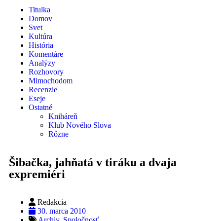
Titulka
Domov
Svet
Kultúra
História
Komentáre
Analýzy
Rozhovory
Mimochodom
Recenzie
Eseje
Ostatné
Kniháreň
Klub Nového Slova
Rôzne
Šibačka, jahňatá v tiráku a dvaja
expremiéri
Redakcia
30. marca 2010
Archiv
,
Spoločnosť