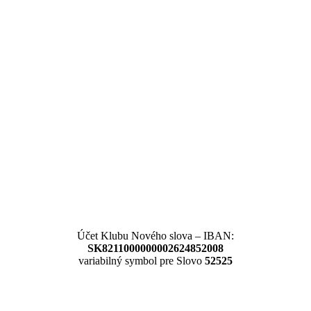
Účet Klubu Nového slova – IBAN:
SK8211000000002624852008
variabilný symbol pre Slovo
52525