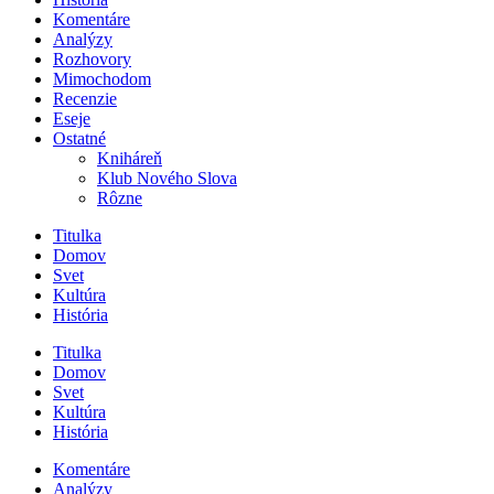
Komentáre
Analýzy
Rozhovory
Mimochodom
Recenzie
Eseje
Ostatné
Kniháreň
Klub Nového Slova
Rôzne
Titulka
Domov
Svet
Kultúra
História
Titulka
Domov
Svet
Kultúra
História
Komentáre
Analýzy