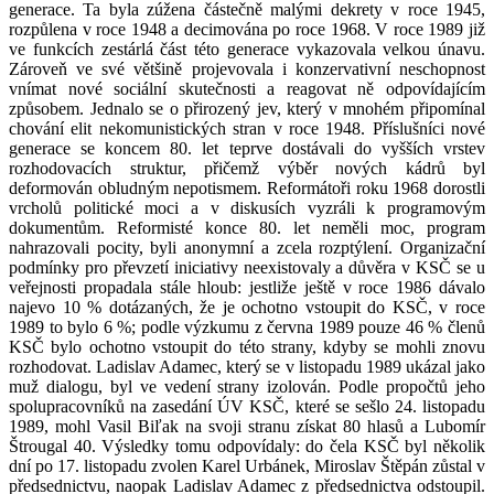
generace. Ta byla zúžena částečně malými dekrety v roce 1945,
rozpůlena v roce 1948 a decimována po roce 1968. V roce 1989 již
ve funkcích zestárlá část této generace vykazovala velkou únavu.
Zároveň ve své většině projevovala i konzervativní neschopnost
vnímat nové sociální skutečnosti a reagovat ně odpovídajícím
způsobem. Jednalo se o přirozený jev, který v mnohém připomínal
chování elit nekomunistických stran v roce 1948. Příslušníci nové
generace se koncem 80. let teprve dostávali do vyšších vrstev
rozhodovacích struktur, přičemž výběr nových kádrů byl
deformován obludným nepotismem. Reformátoři roku 1968 dorostli
vrcholů politické moci a v diskusích vyzráli k programovým
dokumentům. Reformisté konce 80. let neměli moc, program
nahrazovali pocity, byli anonymní a zcela rozptýlení. Organizační
podmínky pro převzetí iniciativy neexistovaly a důvěra v KSČ se u
veřejnosti propadala stále hloub: jestliže ještě v roce 1986 dávalo
najevo 10 % dotázaných, že je ochotno vstoupit do KSČ, v roce
1989 to bylo 6 %; podle výzkumu z června 1989 pouze 46 % členů
KSČ bylo ochotno vstoupit do této strany, kdyby se mohli znovu
rozhodovat. Ladislav Adamec, který se v listopadu 1989 ukázal jako
muž dialogu, byl ve vedení strany izolován. Podle propočtů jeho
spolupracovníků na zasedání ÚV KSČ, které se sešlo 24. listopadu
1989, mohl Vasil Biľak na svoji stranu získat 80 hlasů a Lubomír
Štrougal 40. Výsledky tomu odpovídaly: do čela KSČ byl několik
dní po 17. listopadu zvolen Karel Urbánek, Miroslav Štěpán zůstal v
předsednictvu, naopak Ladislav Adamec z předsednictva odstoupil.