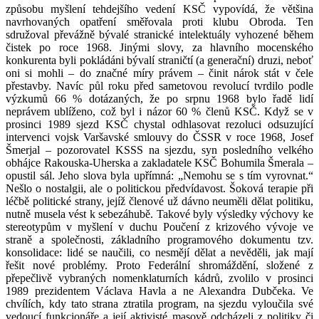
způsobu myšlení tehdejšího vedení KSČ vypovídá, že většina
navrhovaných opatření směřovala proti klubu Obroda. Ten
sdružoval převážně bývalé stranické intelektuály vyhozené během
čistek po roce 1968. Jinými slovy, za hlavního mocenského
konkurenta byli pokládáni bývalí straničtí (a generační) druzi, neboť
oni si mohli – do značné míry právem – činit nárok stát v čele
přestavby. Navíc půl roku před sametovou revolucí tvrdilo podle
výzkumů 66 % dotázaných, že po srpnu 1968 bylo řadě lidí
neprávem ublíženo, což byl i názor 60 % členů KSČ. Když se v
prosinci 1989 sjezd KSČ chystal odhlasovat rezoluci odsuzující
intervenci vojsk Varšavské smlouvy do ČSSR v roce 1968, Josef
Šmerjal – pozorovatel KSSS na sjezdu, syn posledního velkého
obhájce Rakouska-Uherska a zakladatele KSČ Bohumila Šmerala –
opustil sál. Jeho slova byla upřímná: „Nemohu se s tím vyrovnat.“
Nešlo o nostalgii, ale o politickou předvídavost. Šoková terapie při
léčbě politické strany, jejíž členové už dávno neuměli dělat politiku,
nutně musela vést k sebezáhubě. Takové byly výsledky výchovy ke
stereotypům v myšlení v duchu Poučení z krizového vývoje ve
straně a společnosti, základního programového dokumentu tzv.
konsolidace: lidé se naučili, co nesmějí dělat a nevěděli, jak mají
řešit nové problémy. Proto Federální shromáždění, složené z
přepečlivě vybraných nomenklaturních kádrů, zvolilo v prosinci
1989 prezidentem Václava Havla a ne Alexandra Dubčeka. Ve
chvílích, kdy tato strana ztratila program, na sjezdu vyloučila své
vedoucí funkcionáře a její aktivisté masově odcházeli z politiky či