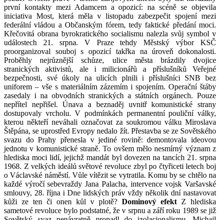
první kontakty mezi Adamcem a opozicí: na scéně se objevila
iniciativa Most, která měla v listopadu zabezpečit spojení mezi
federální vládou a Občanským fórem, tedy faktické předání moci.
Křečovitá obrana byrokratického socialismu nalezla svůj symbol v
událostech 21. srpna. V Praze tehdy Městský výbor KSČ
proorganizoval souboj s opozicí takřka na úroveň dokonalosti.
Proběhly nejrůznější schůze, ulice města brázdily dvojice
stranických aktivistů, ale i milicionářů a příslušníků Veřejné
bezpečnosti, své úkoly na ulicích plnili i příslušníci SNB bez
uniforem – vše s materiálním zázemím i spojením. Operační štáby
zasedaly i na obvodních stranických a státních orgánech. Pouze
nepřítel nepřišel. Únava a beznaděj uvnitř komunistické strany
dostupovaly vrcholu. V podmínkách permanentní pouliční války,
kterou někteří neváhali označovat za soukromou válku Miroslava
Štěpána, se uprostřed Evropy nedalo žít. Přestavba se ze Sovětského
svazu do Prahy přenesla v jediné rovině: demontovala ideovou
jednotu v komunistické straně. To ovšem mělo nesmírný význam z
hlediska moci lidí, jejichž mandát byl dovezen na tancích 21. srpna
1968. Z velkých ideálů světové revoluce zbyl po čtyřiceti letech boj
o Václavské náměstí. Vůle vítězit se vytratila. Komu by se chtělo na
každé výročí sebevraždy Jana Palacha, intervence vojsk Varšavské
smlouvy, 28. října i Dne lidských práv vždy několik dní nastavovat
kůži ze ten či onen kůl v plotě?
Dominový efekt
Z hlediska
sametové revoluce bylo podstatné, že v srpnu a září roku 1989 se již
Sovětský svaz nenávratně propadl do izolacionalismu. Michail