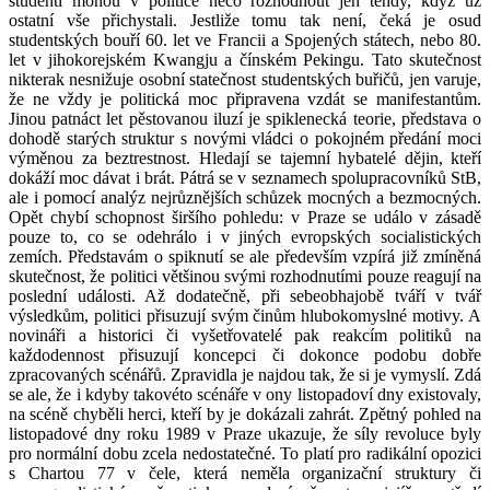
studenti mohou v politice něco rozhodnout jen tehdy, když už
ostatní vše přichystali. Jestliže tomu tak není, čeká je osud
studentských bouří 60. let ve Francii a Spojených státech, nebo 80.
let v jihokorejském Kwangju a čínském Pekingu. Tato skutečnost
nikterak nesnižuje osobní statečnost studentských buřičů, jen varuje,
že ne vždy je politická moc připravena vzdát se manifestantům.
Jinou patnáct let pěstovanou iluzí je spiklenecká teorie, představa o
dohodě starých struktur s novými vládci o pokojném předání moci
výměnou za beztrestnost. Hledají se tajemní hybatelé dějin, kteří
dokáží moc dávat i brát. Pátrá se v seznamech spolupracovníků StB,
ale i pomocí analýz nejrůznějších schůzek mocných a bezmocných.
Opět chybí schopnost širšího pohledu: v Praze se událo v zásadě
pouze to, co se odehrálo i v jiných evropských socialistických
zemích. Představám o spiknutí se ale především vzpírá již zmíněná
skutečnost, že politici většinou svými rozhodnutími pouze reagují na
poslední události. Až dodatečně, při sebeobhajobě tváří v tvář
výsledkům, politici přisuzují svým činům hlubokomyslné motivy. A
novináři a historici či vyšetřovatelé pak reakcím politiků na
každodennost přisuzují koncepci či dokonce podobu dobře
zpracovaných scénářů. Zpravidla je najdou tak, že si je vymyslí. Zdá
se ale, že i kdyby takovéto scénáře v ony listopadoví dny existovaly,
na scéně chyběli herci, kteří by je dokázali zahrát. Zpětný pohled na
listopadové dny roku 1989 v Praze ukazuje, že síly revoluce byly
pro normální dobu zcela nedostatečné. To platí pro radikální opozici
s Chartou 77 v čele, která neměla organizační struktury či