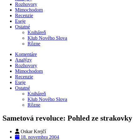
Rozhovory
Mimochodom
Recenzie
Eseje
Ostatné
Kniháreň
Klub Nového Slova
Rôzne
Komentáre
Analýzy
Rozhovory
Mimochodom
Recenzie
Eseje
Ostatné
Kniháreň
Klub Nového Slova
Rôzne
Sametová revoluce: Pohled ze strakovky
Oskar Krejčí
18. novembra 2004