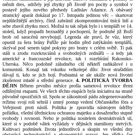
měnili dres, udržely její zbytky při životě jen pocity a symbol v
postavě jejího nového předsedy Ladislav Adamce. A obávaný
stranický aparát dokázal po 17. listopadu jedinou věc – skartovat
nejdůležitější archivy, čímž zabránil zkompromitování tisíců lidí a
sebe zbavil zbytku moci. Možná to tak nějak bylo i s templáři ve 14.
století, když propadli beznaději z pochopení, že podruhé již Boží
hrob od saracénů nevybojují. Legenda ale praví, že vůz, který
opustil za šera brány Paříže pár hodin před zatýkáním templářů,
skrýval pod senem tajné pokyny pro bratry v celém světě. Ti pak
stáli u zrodu rozekruciánů a svobodných zednářů – a tedy jak
americké a francouzské revoluce, tak i rozebírání Rakousko-
Uherska. Něco podobně záludného cítí někteří radikálové i u
komunistů. Konají tak vskutku velkolepé dílo: život strašidlům
dávají ti, kdo se jich bojí. Podstatná se ale ukáže nová životní
zkušenost mladé a střední generace.
4. POLITICKÁ TVORBA
DĚJIN
Během prvního měsíce prošla sametová revoluce třemi
odlišnými etapami. Ve všech těchto etapách byla iniciativa na straně
původně opozičních sil. Spolu se zákonitostí pádu zdegenerovaného
režimu svoji roli sehrál i umný postup vedení Občanského fóra a
Veřejnosti proti násilí. Politika je zpravidla nástrojem údržby
pořádku, všední úřednickou ochranou majetku a dosaženého stupně
svobody i rovnosti. Nebo je politika nositelem destruktivních sil,
které si v podobě válek vyžádaly v dějinách stamiliony mrtvých.
Kultivaci podmínek života jednotlivců a skupin ve všední dny
obstarává technologický a ekonomický rozvoj. Jen zřídka čas