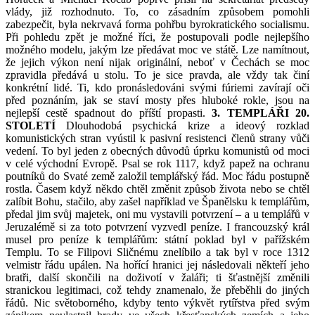
vlády, již rozhodnuto. To, co zásadním způsobem pomohli
zabezpečit, byla nekrvavá forma pohřbu byrokratického socialismu.
Při pohledu zpět je možné říci, že postupovali podle nejlepšího
možného modelu, jakým lze předávat moc ve státě. Lze namítnout,
že jejich výkon není nijak originální, neboť v Čechách se moc
zpravidla předává u stolu. To je sice pravda, ale vždy tak činí
konkrétní lidé. Ti, kdo pronásledováni svými fúriemi zavírají oči
před poznáním, jak se staví mosty přes hluboké rokle, jsou na
nejlepší cestě spadnout do příští propasti.
3. TEMPLÁŘI 20.
STOLETÍ
Dlouhodobá psychická krize a ideový rozklad
komunistických stran vyústil k pasivní resistenci členů strany vůči
vedení. To byl jeden z obecných důvodů úprku komunistů od moci
v celé východní Evropě. Psal se rok 1117, když papež na ochranu
poutníků do Svaté země založil templářský řád. Moc řádu postupně
rostla. Časem když někdo chtěl změnit způsob života nebo se chtěl
zalíbit Bohu, stačilo, aby zašel například ve Španělsku k templářům,
předal jim svůj majetek, oni mu vystavili potvrzení – a u templářů v
Jeruzalémě si za toto potvrzení vyzvedl peníze. I francouzský král
musel pro peníze k templářům: státní poklad byl v pařížském
Templu. To se Filipovi Sličnému znelíbilo a tak byl v roce 1312
velmistr řádu upálen. Na hořící hranici jej následovali někteří jeho
bratři, další skončili na doživotí v žaláři; ti šťastnější změnili
stranickou legitimaci, což tehdy znamenalo, že přeběhli do jiných
řádů. Nic světoborného, kdyby tento výkvět rytířstva před svým