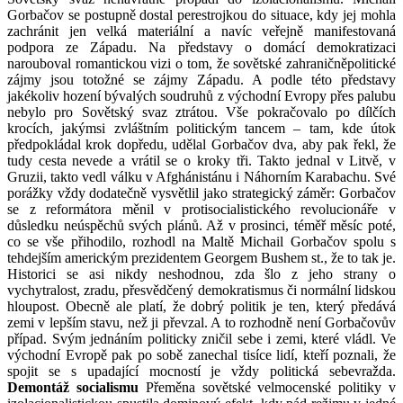
Gorbačov se postupně dostal perestrojkou do situace, kdy jej mohla
zachránit jen velká materiální a navíc veřejně manifestovaná
podpora ze Západu. Na představy o domácí demokratizaci
narouboval romantickou vizi o tom, že sovětské zahraničněpolitické
zájmy jsou totožné se zájmy Západu. A podle této představy
jakékoliv hození bývalých soudruhů z východní Evropy přes palubu
nebylo pro Sovětský svaz ztrátou. Vše pokračovalo po dílčích
krocích, jakýmsi zvláštním politickým tancem – tam, kde útok
předpokládal krok dopředu, udělal Gorbačov dva, aby pak řekl, že
tudy cesta nevede a vrátil se o kroky tři. Takto jednal v Litvě, v
Gruzii, takto vedl válku v Afghánistánu i Náhorním Karabachu. Své
porážky vždy dodatečně vysvětlil jako strategický záměr: Gorbačov
se z reformátora měnil v protisocialistického revolucionáře v
důsledku neúspěchů svých plánů. Až v prosinci, téměř měsíc poté,
co se vše přihodilo, rozhodl na Maltě Michail Gorbačov spolu s
tehdejším americkým prezidentem Georgem Bushem st., že to tak je.
Historici se asi nikdy neshodnou, zda šlo z jeho strany o
vychytralost, zradu, přesvědčený demokratismus či normální lidskou
hloupost. Obecně ale platí, že dobrý politik je ten, který předává
zemi v lepším stavu, než ji převzal. A to rozhodně není Gorbačovův
případ. Svým jednáním politicky zničil sebe i zemi, které vládl. Ve
východní Evropě pak po sobě zanechal tisíce lidí, kteří poznali, že
spojit se s upadající mocností je vždy politická sebevražda.
Demontáž socialismu
Přeměna sovětské velmocenské politiky v