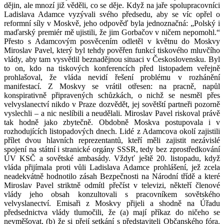
dějin, ale mnozí již věděli, co se děje. Když na jaře spolupracovníci
Ladislava Adamce vyzývali svého předsedu, aby se víc opřel o
reformní síly v Moskvě, jeho odpověď byla jednoznačná: „Polský i
maďarský premiér mě ujistili, že jim Gorbačov v ničem nepomohl.“
Přesto s Adamcovým posvěcením odletěl v květnu do Moskvy
Miroslav Pavel, který byl tehdy pověřen funkcí tiskového mluvčího
vlády, aby tam vysvětlil beznadějnou situaci v Československu. Byl
to on, kdo na tiskových konferencích před listopadem veřejně
prohlašoval, že vláda nevidí řešení problému v rozhánění
manifestací. Z Moskvy se vrátil otřesen: na pracně, napůl
konspirativně připravených schůzkách, o nichž se nesměl přes
velvyslanectví nikdo v Praze dozvědět, jej sovětští partneři pozorně
vyslechli – a nic neslíbili a neudělali. Miroslav Pavel riskoval právě
tak hodně jako zbytečně. Obdobně Moskva postupovala i v
rozhodujících listopadových dnech. Lidé z Adamcova okolí zajistili
přílet dvou hlavních reprezentantů, kteří měli zajistit nezávislé
spojení na státní i stranické orgány SSSR, tedy bez zprostředkování
ÚV KSČ a sovětské ambasády. Vždyť ještě 20. listopadu, když
vláda přijímala proti vůli Ladislava Adamce prohlášení, jež zcela
neadekvátně hodnotilo zásah Bezpečnosti na Národní třídě a které
Miroslav Pavel striktně odmítl přečíst v televizi, někteří členové
vlády jeho obsah konzultovali s pracovníkem sovětského
velvyslanectví. Emisaři z Moskvy přijeli a shodně na Úřadu
předsednictva vlády tlumočili, že (a) mají příkaz do ničeho se
nevměšovat, (b) že si přejí setkání s představiteli Občanského fóra.