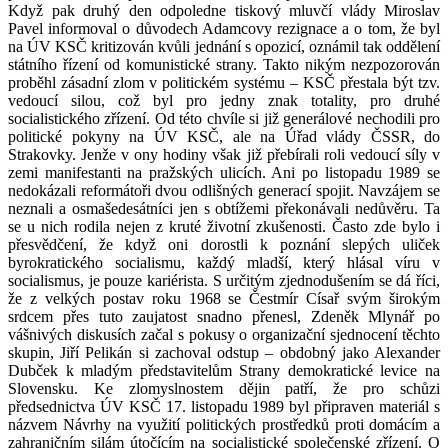
Když pak druhý den odpoledne tiskový mluvčí vlády Miroslav
Pavel informoval o důvodech Adamcovy rezignace a o tom, že byl
na ÚV KSČ kritizován kvůli jednání s opozicí, oznámil tak oddělení
státního řízení od komunistické strany. Takto nikým nezpozorován
proběhl zásadní zlom v politickém systému – KSČ přestala být tzv.
vedoucí silou, což byl pro jedny znak totality, pro druhé
socialistického zřízení. Od této chvíle si již generálové nechodili pro
politické pokyny na ÚV KSČ, ale na Úřad vlády ČSSR, do
Strakovky. Jenže v ony hodiny však již přebírali roli vedoucí síly v
zemi manifestanti na pražských ulicích. Ani po listopadu 1989 se
nedokázali reformátoři dvou odlišných generací spojit. Navzájem se
neznali a osmašedesátníci jen s obtížemi překonávali nedůvěru. Ta
se u nich rodila nejen z kruté životní zkušenosti. Často zde bylo i
přesvědčení, že když oni dorostli k poznání slepých uliček
byrokratického socialismu, každý mladší, který hlásal víru v
socialismus, je pouze kariérista. S určitým zjednodušením se dá říci,
že z velkých postav roku 1968 se Čestmír Císař svým širokým
srdcem přes tuto zaujatost snadno přenesl, Zdeněk Mlynář po
vášnivých diskusích začal s pokusy o organizační sjednocení těchto
skupin, Jiří Pelikán si zachoval odstup – obdobný jako Alexander
Dubček k mladým představitelům Strany demokratické levice na
Slovensku. Ke zlomyslnostem dějin patří, že pro schůzi
předsednictva ÚV KSČ 17. listopadu 1989 byl připraven materiál s
názvem Návrhy na využití politických prostředků proti domácím a
zahraničním silám útočícím na socialistické společenské zřízení. O