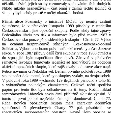
několik měsíců jejich snahy rezonovaly s chováním těch druhých.
Nikdo nikoho nezneužíval – část přání a zájmů těchto jedinců či
skupiny byla tehdy prostě v určitý okamžik shodná.
Přímá akce
Poznámky o iniciativě MOST by neměly zastínit
skutečnost, že v předvečer listopadu 1989 působily v tehdejším
Československu i jiné opoziční skupiny. Podle tehdy tajné zprávy
Federálního úřadu pro tisk a informace bylo před rokem 1987 v
Československu pouze pět disidentských skupin – Charta 77, Výbor
na ochranu nespravedlivě stíhaných, Československo-polská
Solidarita, Výbor na ochranu práv maďarské menšiny a část Jazzové
sekce. V roce 1987 přibyly další čtyři skupiny, v roce 1988 čtrnáct a
do srpna jich bylo napočítáno třicet devět. Zároveň v předvečer
sametové revoluce fungovalo jedenáct ad hoc výborů na podporu
aktivistů opozičních skupin, které zajišťovaly podpisové akce např.
Petice novinářů či Několika vět. Během prvního pololetí roku 1989
stoupl počet dokumentů, které tyto skupiny vydaly, na dvojnásobek.
V polovině roku 1989 vycházelo 129 ilegálních periodik, z toho 61
s vyhraněným politickým charakterem. Celková roční spotřeba
papíru pro tento tisk byla odhadována na tři tuny. Roční náklad
samizdatových Lidových novin činil přibližně 42 tisíc výtisků. V
tomto na první pohled nepřehledném hejnu dominovala Charta 77.
Řada nových opozičních skupin měla charakter dceřiných
společností či převodových Charty 77 pák působících ve
specifických socioprofesních oblastech. Pevné jádro opozice se