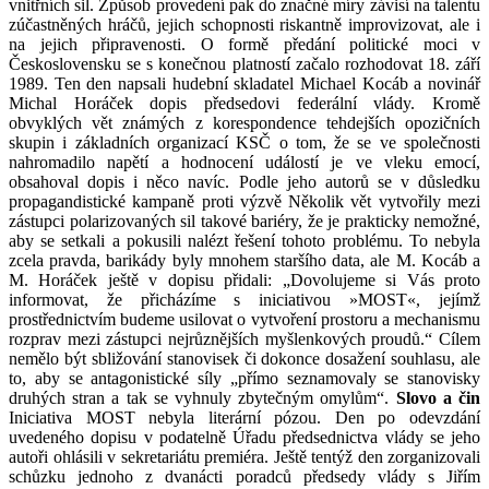
vnitřních sil. Způsob provedení pak do značné míry závisí na talentu
zúčastněných hráčů, jejich schopnosti riskantně improvizovat, ale i
na jejich připravenosti. O formě předání politické moci v
Československu se s konečnou platností začalo rozhodovat 18. září
1989. Ten den napsali hudební skladatel Michael Kocáb a novinář
Michal Horáček dopis předsedovi federální vlády. Kromě
obvyklých vět známých z korespondence tehdejších opozičních
skupin i základních organizací KSČ o tom, že se ve společnosti
nahromadilo napětí a hodnocení událostí je ve vleku emocí,
obsahoval dopis i něco navíc. Podle jeho autorů se v důsledku
propagandistické kampaně proti výzvě Několik vět vytvořily mezi
zástupci polarizovaných sil takové bariéry, že je prakticky nemožné,
aby se setkali a pokusili nalézt řešení tohoto problému. To nebyla
zcela pravda, barikády byly mnohem staršího data, ale M. Kocáb a
M. Horáček ještě v dopisu přidali: „Dovolujeme si Vás proto
informovat, že přicházíme s iniciativou »MOST«, jejímž
prostřednictvím budeme usilovat o vytvoření prostoru a mechanismu
rozprav mezi zástupci nejrůznějších myšlenkových proudů.“ Cílem
nemělo být sbližování stanovisek či dokonce dosažení souhlasu, ale
to, aby se antagonistické síly „přímo seznamovaly se stanovisky
druhých stran a tak se vyhnuly zbytečným omylům“.
Slovo a čin
Iniciativa MOST nebyla literární pózou. Den po odevzdání
uvedeného dopisu v podatelně Úřadu předsednictva vlády se jeho
autoři ohlásili v sekretariátu premiéra. Ještě tentýž den zorganizovali
schůzku jednoho z dvanácti poradců předsedy vlády s Jiřím