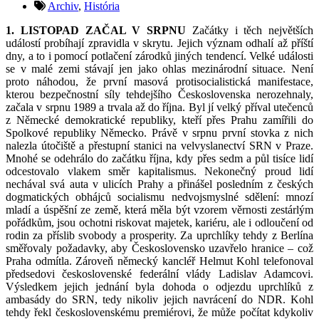
Archiv
,
História
1. LISTOPAD ZAČAL V SRPNU
Začátky i těch největších
událostí probíhají zpravidla v skrytu. Jejich význam odhalí až příští
dny, a to i pomocí potlačení zárodků jiných tendencí. Velké události
se v malé zemi stávají jen jako ohlas mezinárodní situace. Není
proto náhodou, že první masová protisocialistická manifestace,
kterou bezpečnostní síly tehdejšího Československa nerozehnaly,
začala v srpnu 1989 a trvala až do října. Byl jí velký příval utečenců
z Německé demokratické republiky, kteří přes Prahu zamířili do
Spolkové republiky Německo. Právě v srpnu první stovka z nich
nalezla útočiště a přestupní stanici na velvyslanectví SRN v Praze.
Mnohé se odehrálo do začátku října, kdy přes sedm a půl tisíce lidí
odcestovalo vlakem směr kapitalismus. Nekonečný proud lidí
nechával svá auta v ulicích Prahy a přinášel posledním z českých
dogmatických obhájců socialismu nedvojsmyslné sdělení: mnozí
mladí a úspěšní ze země, která měla být vzorem věrnosti zestárlým
pořádkům, jsou ochotni riskovat majetek, kariéru, ale i odloučení od
rodin za příslib svobody a prosperity. Za uprchlíky tehdy z Berlína
směřovaly požadavky, aby Československo uzavřelo hranice – což
Praha odmítla. Zároveň německý kancléř Helmut Kohl telefonoval
předsedovi československé federální vlády Ladislav Adamcovi.
Výsledkem jejich jednání byla dohoda o odjezdu uprchlíků z
ambasády do SRN, tedy nikoliv jejich navrácení do NDR. Kohl
tehdy řekl československému premiérovi, že může počítat kdykoliv