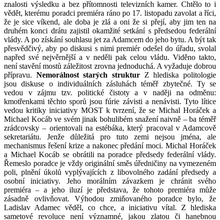
znalosti výsledku a bez přítomnosti televizních kamer. Chtělo to i
vědět, kterému poradci premiéra ráno po 17. listopadu zavolat a říci,
že je sice víkend, ale doba je zlá a oni že si přejí, aby jim ten na
druhém konci drátu zajistil okamžité setkání s předsedou federální
vlády. A po získání souhlasu jet za Adamcem do jeho bytu. A být tak
přesvědčivý, aby po diskusi s nimi premiér odešel do úřadu, svolal
napřed své nejvěrnější a v neděli pak celou vládu. Viděno takto,
není stavění mostů záležitost zrovna jednoduchá. A vyžaduje dobrou
přípravu.
Nemorálnost starých struktur
Z hlediska politologie
jsou diskuse o individuálních zásluhách téměř zbytečné. Ty se
vedou v zájmu tzv. politické čistoty a v naději na odměnu:
kmotřenkami těchto sporů jsou fúrie závisti a nenávisti. Tyto lítice
vedou kritiky iniciativy MOST k tvrzení, že se Michal Horáček a
Michael Kocáb ve svém jinak bohulibém snažení naivně – ba téměř
zrádcovsky – orientovali na estébáka, který pracoval v Adamcově
sekretariátu. Jenže důležitá pro tuto zemi nejsou jména, ale
mechanismus řešení krize a nakonec předání moci. Michal Horáček
a Michael Kocáb se obrátili na poradce předsedy federální vlády.
Řemeslo poradce je vždy originální směs úředničiny na vymezeném
poli, plnění úkolů vyplývajících z libovolného zadání předsedy a
osobní iniciativy. Jeho morálním závazkem je chránit svého
premiéra – a jeho iluzí je představa, že tohoto premiéra může
zásadně ovlivňovat. Výhodou zmiňovaného poradce bylo, že
Ladislav Adamec věděl, co chce, a iniciativu vítal. Z hlediska
sametové revoluce není významné, jakou zlatou či hanebnou