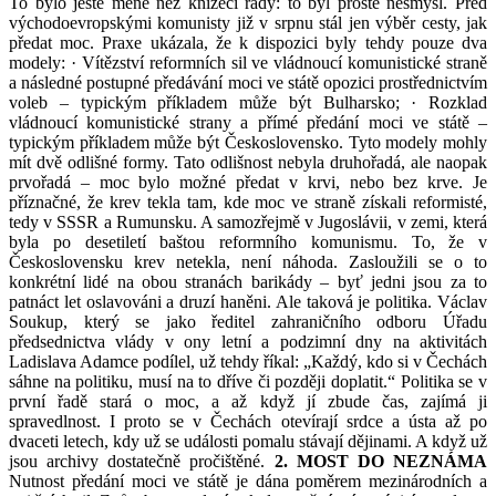
To bylo ještě méně než knížecí rady: to byl prostě nesmysl. Před
východoevropskými komunisty již v srpnu stál jen výběr cesty, jak
předat moc. Praxe ukázala, že k dispozici byly tehdy pouze dva
modely: · Vítězství reformních sil ve vládnoucí komunistické straně
a následné postupné předávání moci ve státě opozici prostřednictvím
voleb – typickým příkladem může být Bulharsko; · Rozklad
vládnoucí komunistické strany a přímé předání moci ve státě –
typickým příkladem může být Československo. Tyto modely mohly
mít dvě odlišné formy. Tato odlišnost nebyla druhořadá, ale naopak
prvořadá – moc bylo možné předat v krvi, nebo bez krve. Je
příznačné, že krev tekla tam, kde moc ve straně získali reformisté,
tedy v SSSR a Rumunsku. A samozřejmě v Jugoslávii, v zemi, která
byla po desetiletí baštou reformního komunismu. To, že v
Československu krev netekla, není náhoda. Zasloužili se o to
konkrétní lidé na obou stranách barikády – byť jedni jsou za to
patnáct let oslavováni a druzí haněni. Ale taková je politika. Václav
Soukup, který se jako ředitel zahraničního odboru Úřadu
předsednictva vlády v ony letní a podzimní dny na aktivitách
Ladislava Adamce podílel, už tehdy říkal: „Každý, kdo si v Čechách
sáhne na politiku, musí na to dříve či později doplatit.“ Politika se v
první řadě stará o moc, a až když jí zbude čas, zajímá ji
spravedlnost. I proto se v Čechách otevírají srdce a ústa až po
dvaceti letech, kdy už se události pomalu stávají dějinami. A když už
jsou archivy dostatečně pročištěné.
2. MOST DO NEZNÁMA
Nutnost předání moci ve státě je dána poměrem mezinárodních a