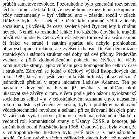
průběh sametové revoluce. Pozoruhodné bylo generační rozvrstvení
těchto skupin, ale také fakt, že pevné hranice mezi těmito skupinami
vždy neznamenaly – byť většinou ano – zásadní rozdíl v cílech.
Důležité bylo, že i někteří z těch, kdo upřímně věřili v ideály
socialismu, již věděli, že cesta zvolená před čtyřiceti lety k chrámu
nevede. Neměli to rozhodně lehké: Pro každého člověka je tragédií
přežít vlastní ideály. Celkovým výsledkem formování a sváru skupin
či frakcí ve straně i státním aparátu tak nebylo prohloubení
obranyschopnosti režimu, ale zvětšení chaosu. Dnešní démonizace
stranických a státních struktur oné doby má dvě příčiny. Především
vychází z příliš zjednodušeného pohledu na čtyřicet let vlády
komunistické strany, jejího vnímání jako homogenního celku v čase
i struktuře. Zároveň se jedná o účelový výklad listopadových dní
roku 1989, který má ještě více přikrášlit hrdinský obraz vítězů. Z
jednotlivců přebíral v srpnu iniciativu Ladislav Adamec. Ten po
návratu z dovolené na Krymu již neváhal v nejbližším okolí
ukazovat své závěry o tom, v čem podle jeho názoru byrokratický
socialismus selhal – a v celostránkovém seznamu chyb, napsaném
rukou na listu vytrženém ze sešitu, byly i problémy naplňování
vědeckotechnické revoluce a selhání při zajišťování lidských práv.
V září pak vydal pokyn připravit návrh na odstranění článků o
vedoucí roli komunistické strany z Ústavy ČSSR a koncept, jak
změnit hodnocení Pražského jara 1968. Osudová past byla v tom, že
z vnitropolitického hlediska bylo ještě brzy a z mezinárodního
pozdě. Ovšem právě v těchto zářijových dnech byly též navázány