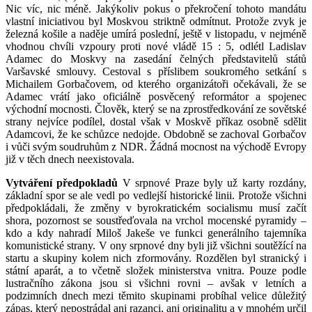
Nic víc, nic méně. Jakýkoliv pokus o překročení tohoto mandátu
vlastní iniciativou byl Moskvou striktně odmítnut. Protože zvyk je
železná košile a naděje umírá poslední, ještě v listopadu, v nejméně
vhodnou chvíli vzpoury proti nové vládě 15 : 5, odlétl Ladislav
Adamec do Moskvy na zasedání čelných představitelů států
Varšavské smlouvy. Cestoval s příslibem soukromého setkání s
Michailem Gorbačovem, od kterého organizátoři očekávali, že se
Adamec vrátí jako oficiálně posvěcený reformátor a spojenec
východní mocnosti. Člověk, který se na zprostředkování ze sovětské
strany nejvíce podílel, dostal však v Moskvě příkaz osobně sdělit
Adamcovi, že ke schůzce nedojde. Obdobně se zachoval Gorbačov
i vůči svým soudruhům z NDR. Žádná mocnost na východě Evropy
již v těch dnech neexistovala.
Vytváření předpokladů
V srpnové Praze byly už karty rozdány,
základní spor se ale vedl po vedlejší historické linii. Protože všichni
předpokládali, že změny v byrokratickém socialismu musí začít
shora, pozornost se soustřeďovala na vrchol mocenské pyramidy –
kdo a kdy nahradí Miloš Jakeše ve funkci generálního tajemníka
komunistické strany. V ony srpnové dny byli již všichni soutěžící na
startu a skupiny kolem nich zformovány. Rozdělen byl stranický i
státní aparát, a to včetně složek ministerstva vnitra. Pouze podle
lustračního zákona jsou si všichni rovni – avšak v letních a
podzimních dnech mezi těmito skupinami probíhal velice důležitý
zápas, který nepostrádal ani razanci, ani originalitu a v mnohém určil