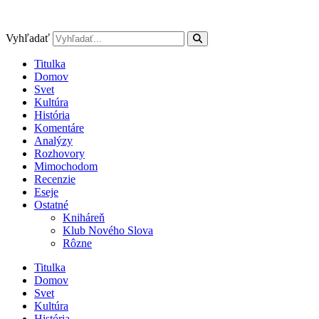
Preskočiť
na
obsah
Vyhľadať
Titulka
Domov
Svet
Kultúra
História
Komentáre
Analýzy
Rozhovory
Mimochodom
Recenzie
Eseje
Ostatné
Kniháreň
Klub Nového Slova
Rôzne
Titulka
Domov
Svet
Kultúra
História