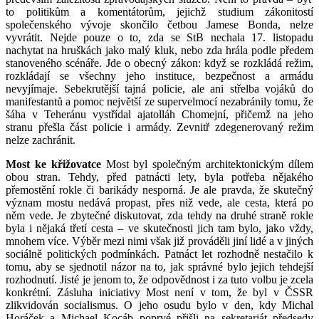
to politikům a komentátorům, jejichž studium zákonitostí
společenského vývoje skončilo četbou Jamese Bonda, nelze
vyvrátit. Nejde pouze o to, zda se StB nechala 17. listopadu
nachytat na hruškách jako malý kluk, nebo zda hrála podle předem
stanoveného scénáře. Jde o obecný zákon: když se rozkládá režim,
rozkládají se všechny jeho instituce, bezpečnost a armádu
nevyjímaje. Sebekrutější tajná policie, ale ani střelba vojáků do
manifestantů a pomoc největší ze supervelmocí nezabránily tomu, že
šáha v Teheránu vystřídal ajatolláh Chomejní, přičemž na jeho
stranu přešla část policie i armády. Zevnitř zdegenerovaný režim
nelze zachránit.
Most ke křižovatce
Most byl společným architektonickým dílem
obou stran. Tehdy, před patnácti lety, byla potřeba nějakého
přemostění rokle či barikády nesporná. Je ale pravda, že skutečný
význam mostu nedává propast, přes niž vede, ale cesta, která po
něm vede. Je zbytečné diskutovat, zda tehdy na druhé straně rokle
byla i nějaká třetí cesta – ve skutečnosti jich tam bylo, jako vždy,
mnohem více. Výběr mezi nimi však již prováděli jiní lidé a v jiných
sociálně politických podmínkách. Patnáct let rozhodně nestačilo k
tomu, aby se sjednotil názor na to, jak správné bylo jejich tehdejší
rozhodnutí. Jisté je jenom to, že odpovědnost i za tuto volbu je zcela
konkrétní. Zásluha iniciativy Most není v tom, že byl v ČSSR
zlikvidován socialismus. O jeho osudu bylo v den, kdy Michal
Horáček a Michael Kocáb poprvé přišli na sekretariát předsedy