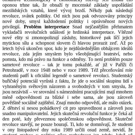
oponou trhne tak, že obnaží ty mocenské základy uspořádání
mezilidských vztahů, které vývoj brzdí. Někdy pak následují
revoluce, svátek politiky. Od nich jsou pak odvozovány principy
nové doby, smysl každodenní politiky i oprávněnost nových
privilegií.
Problém interpretace
Snad nejčastějším přehmatem
vykladačů revolučních událostí je hrdinská interpretace. Vítězné
nové elity si zmonopolizují zásluhy, historikové pak líčí jejich
mytickou sílu a schopnost slovem či hlavou prorazit zeď. Až po
letech bývá ukončen spor, kdo je nejdůslednějším obhájcem ideálů
revoluce, zda jejím smyslem bylo všeobjímající bratrství, nebo
pomsta, kdo má právo na funkce a odměny. To není problém pouze
sametové revoluce – tak je tomu pokaždé, ať již v Paříži či
Petrohradě, v roce 1948 nebo v roce 1989. Též přeceňování role
studentů patří k oficiální legendě o sametové revoluci. Studentský
buřičský potenciál vyrůstá z faktu, že jde o sociální skupinu lidí s
vyhraněným světovým názorem a svobodných v tom smyslu, že
jsou nezávislí – ve srovnání s námezdními pracujícími mají mnohem
méně odpovědnosti za blízké i sebe sama, ale jsou zároveň
povětšině sociálně zajištění. Znají mnoho odpovědí, ale málo otázek.
Z dětství si nesou pohádkový cit pro spravedlnost a zároveň jsou
snadno manipulovatelní. Jejich skutečná revoluční funkce je čeká až
den poté, kdy převezmou společenskou odpovědnost. Skutečné
revoluce stavějí, ne pouze bourají. Ti, kdo se domnívají, že studenti
v ony listopadové dny roku 1989 určili osud země, nevidí, že