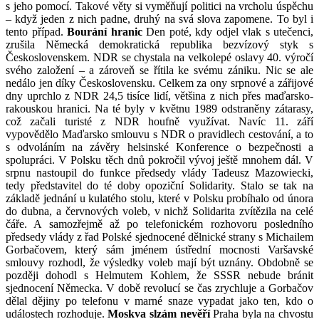
s jeho pomocí. Takové věty si vyměňují politici na vrcholu úspěchu
– když jeden z nich padne, druhý na svá slova zapomene. To byl i
tento případ.
Bourání hranic
Den poté, kdy odjel vlak s utečenci,
zrušila Německá demokratická republika bezvízový styk s
Československem. NDR se chystala na velkolepé oslavy 40. výročí
svého založení – a zároveň se řítila ke svému zániku. Nic se ale
nedálo jen díky Československu. Celkem za ony srpnové a zářijové
dny uprchlo z NDR 24,5 tisíce lidí, většina z nich přes maďarsko-
rakouskou hranici. Na té byly v květnu 1989 odstraněny zátarasy,
což začali turisté z NDR houfně využívat. Navíc 11. září
vypovědělo Maďarsko smlouvu s NDR o pravidlech cestování, a to
s odvoláním na závěry helsinské Konference o bezpečnosti a
spolupráci. V Polsku těch dnů pokročil vývoj ještě mnohem dál. V
srpnu nastoupil do funkce předsedy vlády Tadeusz Mazowiecki,
tedy představitel do té doby opoziční Solidarity. Stalo se tak na
základě jednání u kulatého stolu, které v Polsku probíhalo od února
do dubna, a červnových voleb, v nichž Solidarita zvítězila na celé
čáře. A samozřejmě až po telefonickém rozhovoru posledního
předsedy vlády z řad Polské sjednocené dělnické strany s Michailem
Gorbačovem, který sám jménem ústřední mocnosti Varšavské
smlouvy rozhodl, že výsledky voleb mají být uznány. Obdobně se
později dohodl s Helmutem Kohlem, že SSSR nebude bránit
sjednocení Německa. V době revolucí se čas zrychluje a Gorbačov
dělal dějiny po telefonu v marné snaze vypadat jako ten, kdo o
událostech rozhoduje.
Moskva slzám nevěří
Praha byla na chvostu