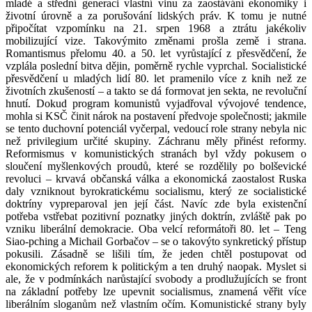
mladé a střední generaci vlastní vinu za zaostávání ekonomiky i
životní úrovně a za porušování lidských práv. K tomu je nutné
připočítat vzpomínku na 21. srpen 1968 a ztrátu jakékoliv
mobilizující vize. Takovýmito změnami prošla země i strana.
Romantismus přelomu 40. a 50. let vyrůstající z přesvědčení, že
vzplála poslední bitva dějin, poměrně rychle vyprchal. Socialistické
přesvědčení u mladých lidí 80. let pramenilo více z knih než ze
životních zkušeností – a takto se dá formovat jen sekta, ne revoluční
hnutí. Dokud program komunistů vyjadřoval vývojové tendence,
mohla si KSČ činit nárok na postavení předvoje společnosti; jakmile
se tento duchovní potenciál vyčerpal, vedoucí role strany nebyla nic
než privilegium určité skupiny. Záchranu měly přinést reformy.
Reformismus v komunistických stranách byl vždy pokusem o
sloučení myšlenkových proudů, které se rozdělily po bolševické
revoluci – krvavá občanská válka a ekonomická zaostalost Ruska
daly vzniknout byrokratickému socialismu, který ze socialistické
doktríny vypreparoval jen její část. Navíc zde byla existenční
potřeba vstřebat pozitivní poznatky jiných doktrín, zvláště pak po
vzniku liberální demokracie. Oba velcí reformátoři 80. let – Teng
Siao-pching a Michail Gorbačov – se o takovýto synkretický přístup
pokusili. Zásadně se lišili tím, že jeden chtěl postupovat od
ekonomických reforem k politickým a ten druhý naopak. Myslet si
ale, že v podmínkách narůstající svobody a prodlužujících se front
na základní potřeby lze upevnit socialismus, znamená věřit více
liberálním sloganům než vlastním očím. Komunistické strany byly