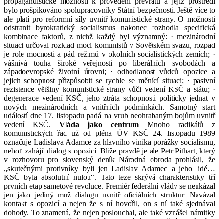
propagandistické možnosti k provedení převratu a jejíž prostředí
bylo prošpikováno spolupracovníky Státní bezpečnosti. Ještě více to
ale platí pro reformní síly uvnitř komunistické strany. O možnosti
odstranit byrokratický socialismus nakonec rozhodla specifická
kombinace faktorů, z nichž každý byl významný: · mezinárodní
situaci určoval rozklad moci komunistů v Sovětském svazu, rozpad
je role mocnosti a pád režimů v okolních socialistických zemích; ·
vášnivá touha široké veřejnosti po liberálních svobodách a
západoevropské životní úrovni; · odhodlanost vůdců opozice a
jejich schopnost přizpůsobit se rychle se měnící situaci; · pasivní
rezistence většiny komunistické strany vůči vedení KSČ a státu; ·
degenerace vedení KSČ, jeho ztráta schopnosti politicky jednat v
nových mezinárodních a vnitřních podmínkách. Samotný start
událostí dne 17. listopadu padá na vrub neohrabaným bojům uvnitř
vedení KSČ.
Vláda jako centrum
Mnoho radikálů z
komunistických řad už od pléna ÚV KSČ 24. listopadu 1989
označuje Ladislava Adamce za hlavního viníka porážky socialismu,
neboť zahájil dialog s opozicí. Blíže pravdě je ale Petr Pithart, který
v rozhovoru pro slovenský deník Národná obroda prohlásil, že
„skutečnými protivníky byli jen Ladislav Adamec a jeho lidé…
KSČ byla absolutní nulou“. Tato teze skrývá charakteristiky tří
prvních etap sametové revoluce. Premiér federální vlády se neukázal
jen jako jediný muž dialogu uvnitř oficiálních struktur. Navázal
kontakt s opozicí a nejen že s ní hovořil, on s ní také sjednával
dohody. To znamená, že nejen poslouchal, ale také vznášel námitky