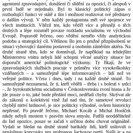
agenturní zpravodajství, donášení či slídění za opozicí, či alespoň v
první řadě se nejednalo. Byl to klasický politický zápas o
rozhodující funkci ve státě a tím i možnost realizovat své představy
o dalším vývoji. V něm každý protagonista měl své spojence ve
všech institucích. Vítězil ten, kdo věděl více a přesněji o těch
druhých a lépe rozuměl povaze rozkladu socialismu ve východní
Evropě. Popravdě řečeno, ono vědění nemělo vždy analytickou
podobu a strategický cíl. Většinou šlo jen o pružné přizpůsobení se
situaci vyhovující danému postavení a osobním záměrům aktéra. Na
druhé straně těm, kdo se domnívají, že například na tehdejším
Ministerstvu vnitra nebyli lidé schopni věcné analýzy situace lze
doporučit americké politologické výzkumy. Ty říkají, že ve
zpravodajských službách pracuje v průměru více vysokoškolsky
vzdělaných – a samozřejmě lépe informovaných – lidí než ve
veřejné politice. Včera i dnes, tady i na každé druhé straně. To
samozřejmě neznamená, že ti, kteří věděli – třeba i s bolestí v srdci
–, že byrokratickému socialismu v Československu zvoní hrana a že
jde pouze o to, jaké bude předání moci, nedělali chyby. Skrývat ale
do zákonů o kolektivní vině žal nad tím, že sametové revoluci
chybějí mrtví hrdinové, je sice politicky výhodné, ovšem historicky
nepřesné. Po pravdě řečeno, Michael Kocáb a Michal Horáček
nikdy nebyli mostem v pravém slova smyslu. Patřili neoddělitelně
do řad opozice, pouze se začali v určitou dobu chovat originálně.
Vydali se hledat na druhé straně barikády lidi, kteří usilovali o
nenásilnou koncovku pro prohranou šachovou partii. Našli je a na