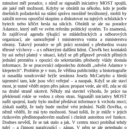
minulost měl poradce, s nímž se signatáři iniciativy MOST spojili,
ale jaké měl možnosti. Kdyby se obrátili na někoho, kdo je podle
dnešních požadavků na státní správu morálně bezúhonný, mohli by
založit novou opoziční skupinu a diskutovat na tajných schůzkách v
bytech nebo křičet hesla na ulicích. Obrátili se ale na poradce
Adamce, který měl ve svém referátu politický systém. To znamená,
že zajišťoval agendu týkající se mládežnických a odborových
organizací, ale samozřejmě i ministerstva vnitra a ministerstva
obrany. Takový poradce se při práci seznámí s předsedou svazu
tělesné výchovy – a s některými dalšími lidmi. Člověk bez kontaktů
by asi nebyl platný v situaci, když se při přípravě prvních přímých
jednání premiéra s opozicí do sekretariátu předsedy vlády dostala
informace, že se pracovníci odposlechu dohodli „odvést Adamce v
klepetech“. Problém je v tom, že většina publicistiky a historiografie
si nasadila soudcovské brýle senátora Josefa McCartyho a hledá
tajemství tam, kde jsou věci veřejné – a naopak. Když se ale staví
most, je nutné vědět nejen přes jakou propast vede, ale též, zda se dá
na druhé straně ukotvit. Někdy má stavitel výhodu, že práce na
překlenutí rokle se vedou z obou stran. Signatáři iniciativy MOST
našli spojení, kudy bylo možné předávat informace k vrcholu moci;
získali naději, že tudy bude možné vést jednání. Našli člověka, o
němž věděli, že má tyto možnosti. Snad tušili, že je může v jejich
rizikovém předlistopadovém snažení i chránit autoritou své funkce.
Dodnes nevědí, že se tak stalo a jak. V centru moci probíhal tehdy
tuhý – a činnost paralyzující – zápas. V něm se ale nejednalo o