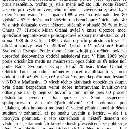
příliš nezměnilo, tvořilo jej stále méně než sto lidí. Podle šetření
Ústavu pro výzkum veřejného mínění – závěrečná zpráva byla
externě oponována 16. listopadu 1989 a vydána byla nákladem 80
výtisků – 57 % dotázaných slyšelo o existenci opozičních supin, 40
% z nich dokázalo uvést některé, přičemž v případě 36 % to byla
Charta 77. Historik Milan Otáhal uvádí v knize Opozice, moc,
společnost nepublikované polistopadové rozbory manifestací od 21.
srpna 1988 do 28. října 1989. Údaje o počtu protestujících se liší:
oficiální zprávy uvádějí přibližně 3,6krát nižší účast než Rádio
Svobodná Evropa. Podle obou těchto zdrojů po určitém poklesu
uprostřed sledovaného období následoval růst. V říjnu 1989 byly
podle oficiálních médií na manifestaci opozičních sil tři tisíce lidí,
podle Rádia Svobodná Evropa 10 až 20 tisíc. Milan Otáhal a
Oldřich Tůma odhadují průměrný počet manifestantů v tomto
období na tři až pět tisíc, což v zásadě odpovídá počtu manifestantů
v NDR a Maďarsku. O všech těchto aktivitách opozičních skupin
byla Státní bezpečnost velmi dobře informována; kvalifikované
odhady se liší, ty nejnižší hovoří o tom, mírně přes 60 procent
příslušníků pevného jádra opozice se Stání bezpečností
spolupracovalo. Z nejrůznějších důvodů. Od spolupráce pod
nátlakem, přes hmotnou motivaci či vedeni přáním umožnit dětem
studium v zahraničí, až po snahu urychlit si kariéru – ale i z
ideových pohnutek. Z této skutečnosti si někteří disidenti do
vládních a parlamentních křesel odnesli přesvědčení, že politika je
především záležitostí zpravodajských služeb. Není to pravda – byť