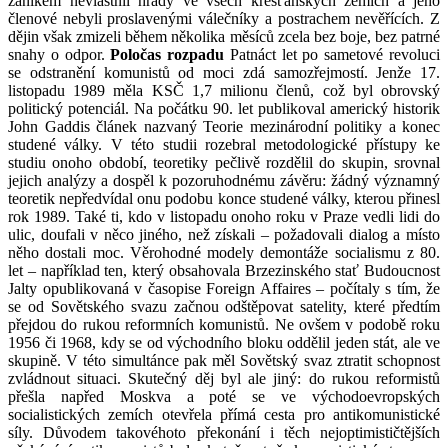
zánikem nevlastnil hrady ve všech křesťanských zemích a jeho
členové nebyli proslavenými válečníky a postrachem nevěřících. Z
dějin však zmizeli během několika měsíců zcela bez boje, bez patrné
snahy o odpor.
Poločas rozpadu
Patnáct let po sametové revoluci
se odstranění komunistů od moci zdá samozřejmostí. Jenže 17.
listopadu 1989 měla KSČ 1,7 milionu členů, což byl obrovský
politický potenciál. Na počátku 90. let publikoval americký historik
John Gaddis článek nazvaný Teorie mezinárodní politiky a konec
studené války. V této studii rozebral metodologické přístupy ke
studiu onoho období, teoretiky pečlivě rozdělil do skupin, srovnal
jejich analýzy a dospěl k pozoruhodnému závěru: žádný významný
teoretik nepředvídal onu podobu konce studené války, kterou přinesl
rok 1989. Také ti, kdo v listopadu onoho roku v Praze vedli lidi do
ulic, doufali v něco jiného, než získali – požadovali dialog a místo
něho dostali moc. Věrohodné modely demontáže socialismu z 80.
let – například ten, který obsahovala Brzezinského stať Budoucnost
Jalty opublikovaná v časopise Foreign Affaires – počítaly s tím, že
se od Sovětského svazu začnou odštěpovat satelity, které předtím
přejdou do rukou reformních komunistů. Ne ovšem v podobě roku
1956 či 1968, kdy se od východního bloku oddělil jeden stát, ale ve
skupině. V této simultánce pak měl Sovětský svaz ztratit schopnost
zvládnout situaci. Skutečný děj byl ale jiný: do rukou reformistů
přešla napřed Moskva a poté se ve východoevropských
socialistických zemích otevřela přímá cesta pro antikomunistické
síly. Důvodem takovéhoto překonání i těch nejoptimističtějších