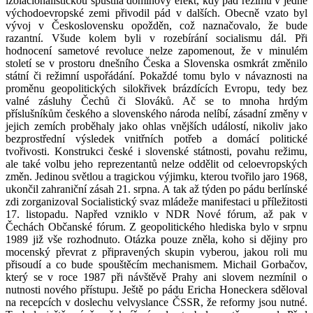
izolacionalistickou spustila dominový efekt, kdy pád režimu v jedné
východoevropské zemi přivodil pád v dalších. Obecně vzato byl
vývoj v Československu opožděn, což naznačovalo, že bude
razantní. Všude kolem byli v rozebírání socialismu dál. Při
hodnocení sametové revoluce nelze zapomenout, že v minulém
století se v prostoru dnešního Česka a Slovenska osmkrát změnilo
státní či režimní uspořádání. Pokaždé tomu bylo v návaznosti na
proměnu geopolitických silokřivek brázdících Evropu, tedy bez
valné zásluhy Čechů či Slováků. Ač se to mnoha hrdým
příslušníkům českého a slovenského národa nelíbí, zásadní změny v
jejich zemích proběhaly jako ohlas vnějších událostí, nikoliv jako
bezprostřední výsledek vnitřních potřeb a domácí politické
tvořivosti. Konstrukci české i slovenské státnosti, povahu režimu,
ale také volbu jeho reprezentantů nelze oddělit od celoevropských
změn. Jedinou světlou a tragickou výjimku, kterou tvořilo jaro 1968,
ukončil zahraniční zásah 21. srpna. A tak až týden po pádu berlínské
zdi zorganizoval Socialistický svaz mládeže manifestaci u příležitosti
17. listopadu. Napřed vzniklo v NDR Nové fórum, až pak v
Čechách Občanské fórum. Z geopolitického hlediska bylo v srpnu
1989 již vše rozhodnuto. Otázka pouze zněla, koho si dějiny pro
mocenský převrat z připravených skupin vyberou, jakou roli mu
přisoudí a co bude spouštěcím mechanismem. Michail Gorbačov,
který se v roce 1987 při návštěvě Prahy ani slovem nezmínil o
nutnosti nového přístupu. Ještě po pádu Ericha Honeckera sděloval
na recepcích v doslechu velvyslance ČSSR, že reformy jsou nutné.