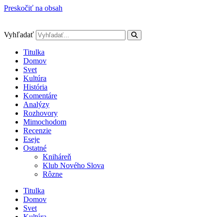
Preskočiť na obsah
Vyhľadať
Titulka
Domov
Svet
Kultúra
História
Komentáre
Analýzy
Rozhovory
Mimochodom
Recenzie
Eseje
Ostatné
Kniháreň
Klub Nového Slova
Rôzne
Titulka
Domov
Svet
Kultúra