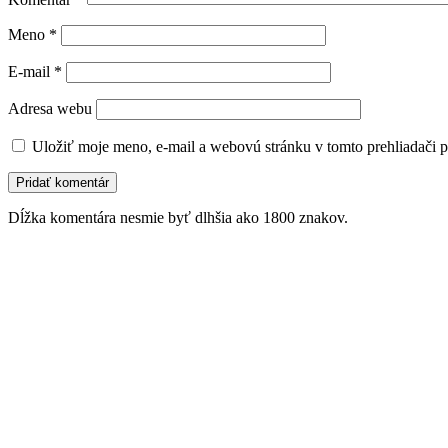
Meno
*
E-mail
*
Adresa webu
Uložiť moje meno, e-mail a webovú stránku v tomto prehliadači 
Dĺžka komentára nesmie byť dlhšia ako 1800 znakov.