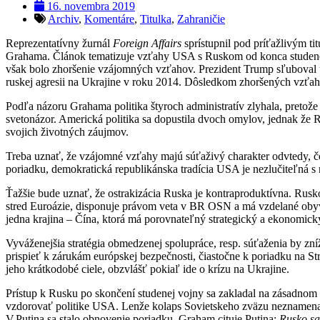
16. novembra 2019
Archiv
,
Komentáre
,
Titulka
,
Zahraničie
Reprezentatívny žurnál
Foreign Affairs
sprístupnil pod príťažlivým t
Grahama. Článok tematizuje vzťahy USA s Ruskom od konca studenej
však bolo zhoršenie vzájomných vzťahov. Prezident Trump sľuboval 
ruskej agresii na Ukrajine v roku 2014. Dôsledkom zhoršených vzťaho
Podľa názoru Grahama politika štyroch administratív zlyhala, pretože
svetonázor. Americká politika sa dopustila dvoch omylov, jednak že 
svojich životných záujmov.
Treba uznať, že vzájomné vzťahy majú súťaživý charakter odvtedy, č
poriadku, demokratická republikánska tradícia USA je nezlučiteľná s 
Ťažšie bude uznať, že ostrakizácia Ruska je kontraproduktívna. Rus
stred Euroázie, disponuje právom veta v BR OSN a má vzdelané obyvat
jedna krajina – Čína, ktorá má porovnateľný strategický a ekonom
Vyváženejšia stratégia obmedzenej spolupráce, resp. súťaženia by zní
prispieť k zárukám európskej bezpečnosti, čiastočne k poriadku na S
jeho krátkodobé ciele, obzvlášť pokiaľ ide o krízu na Ukrajine.
Prístup k Rusku po skončení studenej vojny sa zakladal na zásadnom ne
vzdorovať politike USA. Lenže kolaps Sovietskeho zväzu neznamenal
V.Putina sa stalo obnovenie poriadku. Graham cituje Putina:
Rusko s