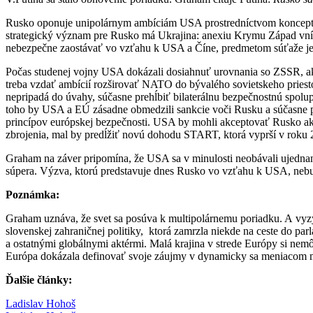
Rusko oponuje unipolárnym ambíciám USA prostredníctvom konceptu 
strategický význam pre Rusko má Ukrajina: anexiu Krymu Západ vním
nebezpečne zaostávať vo vzťahu k USA a Číne, predmetom súťaže je
Počas studenej vojny USA dokázali dosiahnuť urovnania so ZSSR, ak
treba vzdať ambícií rozširovať NATO do bývalého sovietskeho priest
nepripadá do úvahy, súčasne prehĺbiť bilaterálnu bezpečnostnú spol
toho by USA a EÚ zásadne obmedzili sankcie voči Rusku a súčasne p
princípov európskej bezpečnosti. USA by mohli akceptovať Rusko ako
zbrojenia, mal by predĺžiť novú dohodu START, ktorá vyprší v roku 
Graham na záver pripomína, že USA sa v minulosti neobávali ujednan
súpera. Výzva, ktorú predstavuje dnes Rusko vo vzťahu k USA, nebu
Pozn
ámka:
Graham uznáva, že svet sa posúva k multipolárnemu poriadku. A vyzýv
slovenskej zahraničnej politiky, ktorá zamrzla niekde na ceste do p
a ostatnými globálnymi aktérmi. Malá krajina v strede Európy si nemôž
Európa dokázala definovať svoje záujmy v dynamicky sa meniacom m
Ďalšie články:
Ladislav Hohoš