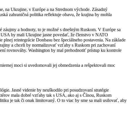
e, na Ukrajine, v Európe a na Strednom východe. Zásadný
 zahraničná politika reflektuje obavu, že krajina by mohla
cké záujmy a hodnoty, to je možné s dnešným Ruskom. V Európe sa
zy. USA by mali Ukrajine jasne povedať, že členstvo v NATO
 plnej reintegrácie Donbasu bez špeciálneho postavenia. Na základe
rajiny a chceli by normalizovať vzťahy s Ruskom pri zachovaní
ení rovnováhy. Washington by mal prehodnotiť prístup ku kontrole
miernej moci si uvedomovali jej obmedzenia a rešpektovali moc
ógie. Jasné videnie by neuškodilo pri posudzovaní stratégie
 aktérov mala dobré vzťahy tak s USA, ako aj s Čínou, Ruskom
tiku je tak či onak limitovaný. O to viac by sme sa mali usilovať, aby