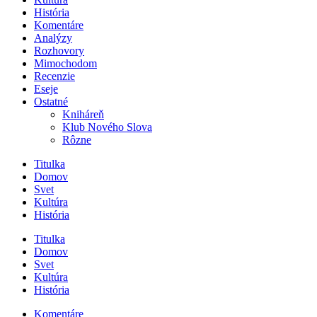
História
Komentáre
Analýzy
Rozhovory
Mimochodom
Recenzie
Eseje
Ostatné
Kniháreň
Klub Nového Slova
Rôzne
Titulka
Domov
Svet
Kultúra
História
Titulka
Domov
Svet
Kultúra
História
Komentáre