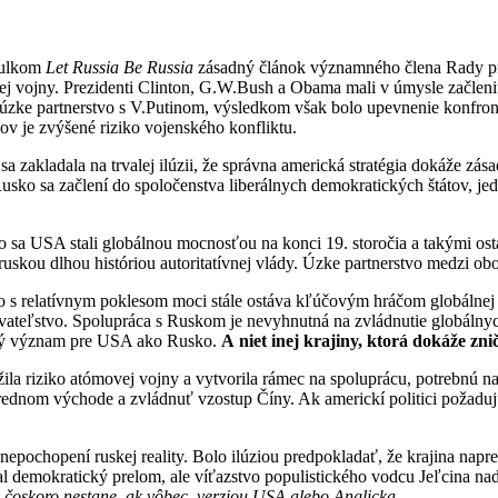
itulkom
Let Russia Be Russia
zásadný článok významného člena Rady pre
 vojny. Prezidenti Clinton, G.W.Bush a Obama mali v úmysle začleni
úzke partnerstvo s V.Putinom, výsledkom však bolo upevnenie konfront
v je zvýšené riziko vojenského konfliktu.
 sa zakladala na trvalej ilúzii, že správna americká stratégia dokáže z
Rusko sa začlení do spoločenstva liberálnych demokratických štátov, j
o sa USA stali globálnou mocnosťou na konci 19. storočia a takými ost
ruskou dlhou históriou autoritatívnej vlády. Úzke partnerstvo medzi ob
ko s relatívnym poklesom moci stále ostáva kľúčovým hráčom globálnej 
eľstvo. Spolupráca s Ruskom je nevyhnutná na zvládnutie globálnych v
ický význam pre USA ako Rusko.
A
niet inej krajiny, ktor
á dok
áže zni
žila riziko atómovej vojny a vytvorila rámec na spoluprácu, potrebnú n
trednom východe a zvládnuť vzostup Číny. Ak americkí politici požadu
pochopení ruskej reality. Bolo ilúziou predpokladať, že krajina napredu
 demokratický prelom, ale víťazstvo populistického vodcu Jeľcina n
a
čoskoro nestane, ak v
ôbec, verziou USA alebo Anglicka.