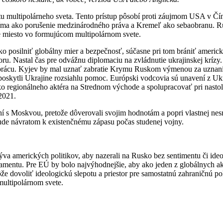
multipolárneho sveta. Tento prístup pôsobí proti záujmom USA v Čín
a ako porušenie medzinárodného práva a Kremeľ ako sebaobranu. Ruská
 miesto vo formujúcom multipolárnom svete.
o posilniť globálny mier a bezpečnosť, súčasne pri tom brániť ameri
oru. Nastal čas pre odvážnu diplomaciu na zvládnutie ukrajinskej krí
uprácu. Kyjev by mal uznať zabratie Krymu Ruskom výmenou za uznanie
oskytli Ukrajine rozsiahlu pomoc. Európski vodcovia sú unavení z Uk
 regionálneho aktéra na Strednom východe a spolupracovať pri nastol
2021.
í s Moskvou, pretože dôverovali svojim hodnotám a popri vlastnej nes
de návratom k existenčnému zápasu počas studenej vojny.
a amerických politikov, aby nazerali na Rusko bez sentimentu či ideol
arlamentu. Pre EÚ by bolo najvýhodnejšie, aby ako jeden z globálnych
e dovoliť ideologickú slepotu a priestor pre samostatnú zahraničnú poli
ultipolárnom svete.