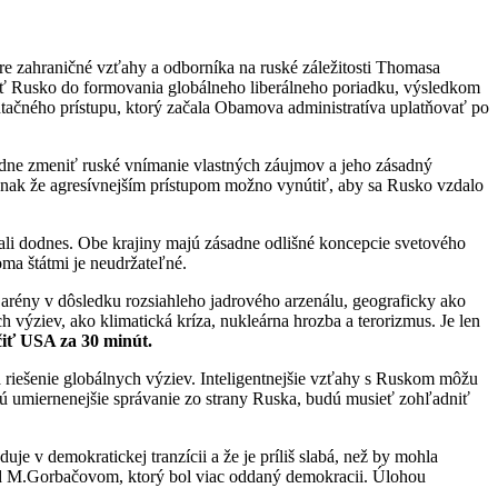
 zahraničné vzťahy a odborníka na ruské záležitosti Thomasa
ť Rusko do formovania globálneho liberálneho poriadku, výsledkom
ačného prístupu, ktorý začala Obamova administratíva uplatňovať po
ásadne zmeniť ruské vnímanie vlastných záujmov a jeho zásadný
ednak že agresívnejším prístupom možno vynútiť, aby sa Rusko vzdalo
ali dodnes. Obe krajiny majú zásadne odlišné koncepcie svetového
oma štátmi je neudržateľné.
arény v dôsledku rozsiahleho jadrového arzenálu, geograficky ako
ýziev, ako klimatická kríza, nukleárna hrozba a terorizmus. Je len
či
ť USA za 30 min
út.
a riešenie globálnych výziev. Inteligentnejšie vzťahy s Ruskom môžu
jú umiernenejšie správanie zo strany Ruska, budú musieť zohľadniť
je v demokratickej tranzícii a že je príliš slabá, než by mohla
ad M.Gorbačovom, ktorý bol viac oddaný demokracii. Úlohou