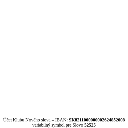
Účet Klubu Nového slova – IBAN:
SK8211000000002624852008
variabilný symbol pre Slovo
52525