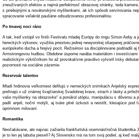
zneužívaných efektov a najmä perfektnosť obrazovej stránky, teda kamera
s priebojnými a novátorskými myšlienkami, ak ich spôsob servírovania ne
spracovanie veľakrát paušáne odsudzovanou profesionalitou.
Po tmavej noci ráno
A tak, keď vstúpil vo finiši Festivalu mladej Európy do ringu Simon Aeby a j
hereckých výkonov, využitia priestoru jednej newyorskej ošarpanej práčovne
európskeho ducha a hrejivý pocit. Režisérovi sa disciplinovane podriadili 
Armstrongovou hudbou. Obdobne úsporne narába materiálom i investíciami 
realistickým výkričníkom ho až provokatívne pravdivo vytvoril írsky debutan
pozornosti na sociálne zázemie.
Rezervoár talentov
Mladí hrdinovia veľkomiest defilujú v nemeckých snímkach Anjelský expre
prelínajú v už známej švajčiarskej Svadobnej krave, strach z lásky a príle
vaše myšlienky na obrazovke“ a ponúkol utópiu, manipuláciu s dôverou a 
padlí anjeli, noční motýli, aj tváre plné úzkosti a neistôt, klesajúce p
úprimnom milovaní.
Romantika
Neočakávane, ale najviac zažiarila frankfurtská osemnásťročná študentka 
je to len jej labutia pieseň? Aj Slovensko má na tom svoj podiel, aj keď 