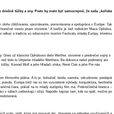
ich dnešné túžby a sny. Preto by malo byť samozrejmé, že naša „kolíska
tom úlohu zbližovania, spoznávania, porovnávania a spolupráce v Európe. Tak
 hraničné mesto priam stvorené.“ A keďže je tiež rodiskom Maxa Ophülsa,
ho odkaz a tradícia sú odrazovými mostmi Festivalu mladej Európy, ktorému
y. Dnes už klasické Ophülsovo dielo Werther, stvorené v predvečer vojny v
nia než bolo to Utrpenie mladého Werthera. Ba dokonca nebol podstatný ani
túžby: Konrad Wolf a jeho Hľadači slnka, René Clair a jeho Pre nás
om filmového plátna. A to je, bohužiaľ, bieda, samota, odcudzenie, predajná
u, pravda. Európa totiž nie sú len vysvietené výklady, konjunktúra, bezbrehá
aničná čiara, pokiaľ na to mladý európsky film má. Prekročiteľná hranica –
ci v sálach zatlieskajú i ožijú. Napodiv najviac tam, kde sa opäť, možno po
redstieraná.
ých scén, strih, ktorý má posúvať dej, zbavenie sa náhodne využívaných a