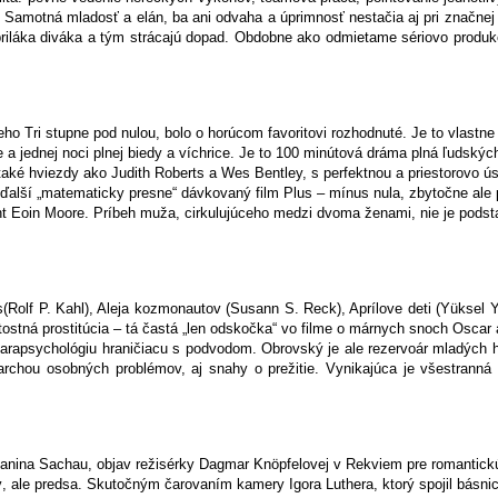
. Samotná mladosť a elán, ba ani odvaha a úprimnosť nestačia aj pri značn
priláka diváka a tým strácajú dopad. Obdobne ako odmietame sériovo produk
eho Tri stupne pod nulou, bolo o horúcom favoritovi rozhodnuté. Je to vlastne 
 a jednej noci plnej biedy a víchrice. Je to 100 minútová dráma plná ľudský
aj také hviezdy ako Judith Roberts a Wes Bentley, s perfektnou a priestorovo
ďalší „matematicky presne“ dávkovaný film Plus – mínus nula, zbytočne ale
t Eoin Moore. Príbeh muža, cirkulujúceho medzi dvoma ženami, nie je podstatn
s(Rolf P. Kahl), Aleja kozmonautov (Susann S. Reck), Aprílove deti (Yüksel
žitostná prostitúcia – tá častá „len odskočka“ vo filme o márnych snoch Osca
parapsychológiu hraničiacu s podvodom. Obrovský je ale rezervoár mladých 
od ťarchou osobných problémov, aj snahy o prežitie. Vynikajúca je všestrann
Janina Sachau, objav režisérky Dagmar Knöpfelovej v Rekviem pre romantickú
malý, ale predsa. Skutočným čarovaním kamery Igora Luthera, ktorý spojil bá