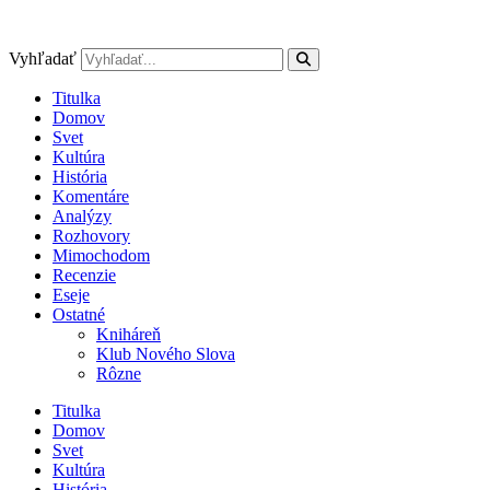
Preskočiť
na
obsah
Vyhľadať
Titulka
Domov
Svet
Kultúra
História
Komentáre
Analýzy
Rozhovory
Mimochodom
Recenzie
Eseje
Ostatné
Kniháreň
Klub Nového Slova
Rôzne
Titulka
Domov
Svet
Kultúra
História