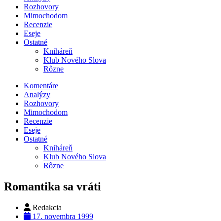
Rozhovory
Mimochodom
Recenzie
Eseje
Ostatné
Kniháreň
Klub Nového Slova
Rôzne
Komentáre
Analýzy
Rozhovory
Mimochodom
Recenzie
Eseje
Ostatné
Kniháreň
Klub Nového Slova
Rôzne
Romantika sa vráti
Redakcia
17. novembra 1999