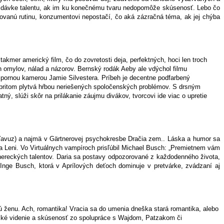
ej dávke talentu, ak im ku konečnému tvaru nedopomôže skúsenosť. Lebo čo
ovanú rutinu, konzumentovi nepostačí, čo aká zázračná téma, ak jej chýba
takmer americký film, čo do zovretosti deja, perfektných, hoci len troch
ch omylov, nálad a názorov. Bernský rodák Aeby ale vdýchol filmu
 úspornou kamerou Jamie Silvestera. Príbeh je decentne podfarbený
 pritom plytvá hŕbou neriešených spoločenských problémov. S drsným
ý, slúži skôr na prilákanie záujmu divákov, tvorcovi ide viac o upretie
 Yavuz) a najmä v Gärtnerovej psychokresbe Dračia zem.. Láska a humor sa
r a Leni. Vo Virtuálnych vampíroch prisľúbil Michael Busch: „Premietnem vám
hereckých talentov. Daria sa postavy odpozorované z každodenného života,
á Inge Busch, ktorá v Aprílových deťoch dominuje v pretvárke, zvádzaní aj
 ženu. Ach, romantika! Vracia sa do umenia dneška stará romantika, alebo
snické videnie a skúsenosť zo spolupráce s Wajdom, Patzakom či