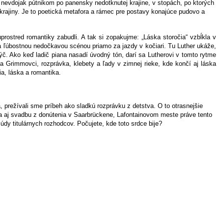
nevdojak pútnikom po panensky nedotknutej krajine, v stopách, po ktorých
krajiny. Je to poetická metafora a rámec pre postavy konajúce pudovo a
prostred romantiky zabudli. A tak si zopakujme: „Láska storočia“ vzbĺkla v
ľúbostnou nedočkavou scénou priamo za jazdy v kočiari. Tu Luther ukáže,
ýč. Ako keď ladič piana nasadí úvodný tón, darí sa Lutherovi v tomto rytme
 Grimmovci, rozprávka, klebety a ľady v zimnej rieke, kde končí aj láska
ia, láska a romantika.
prežívali sme príbeh ako sladkú rozprávku z detstva. O to otrasnejšie
úpia aj svadbu z donútenia v Saarbrückene, Lafontainovom meste práve tento
dy titulárnych rozhodcov. Počujete, kde toto srdce bije?