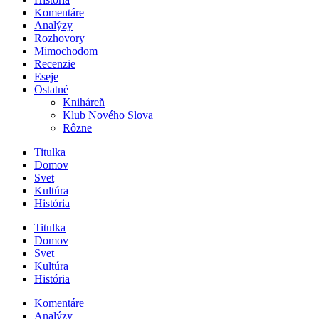
Komentáre
Analýzy
Rozhovory
Mimochodom
Recenzie
Eseje
Ostatné
Kniháreň
Klub Nového Slova
Rôzne
Titulka
Domov
Svet
Kultúra
História
Titulka
Domov
Svet
Kultúra
História
Komentáre
Analýzy