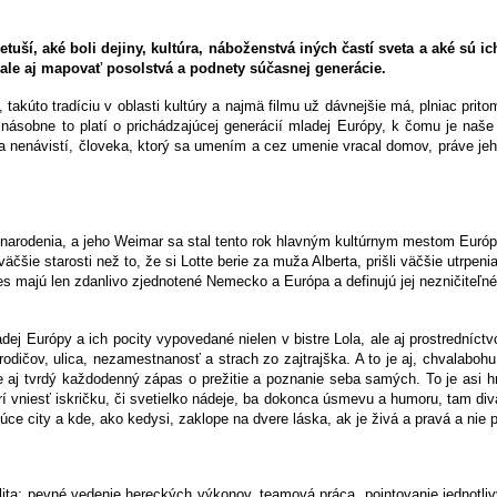
etuší, aké boli dejiny, kultúra, náboženstvá iných častí sveta a aké sú 
, ale aj mapovať posolstvá a podnety súčasnej generácie.
 takúto tradíciu v oblasti kultúry a najmä filmu už dávnejšie má, plniac pri
násobne to platí o prichádzajúcej generácií mladej Európy, k čomu je naše
a nenávistí, človeka, ktorý sa umením a cez umenie vracal domov, práve je
 narodenia, a jeho Weimar sa stal tento rok hlavným kultúrnym mestom Európ
čšie starosti než to, že si Lotte berie za muža Alberta, prišli väčšie utrpe
s majú len zdanlivo zjednotené Nemecko a Európa a definujú jej nezničiteľné 
j Európy a ich pocity vypovedané nielen v bistre Lola, ale aj prostredníctv
z rodičov, ulica, nezamestnanosť a strach zo zajtrajška. A to je aj, chvalaboh
le aj tvrdý každodenný zápas o prežitie a poznanie seba samých. To je asi hr
 vniesť iskričku, či svetielko nádeje, ba dokonca úsmevu a humoru, tam divá
úce city a kde, ako kedysi, zaklope na dvere láska, ak je živá a pravá a nie p
ita: pevné vedenie hereckých výkonov, teamová práca, pointovanie jednotliv