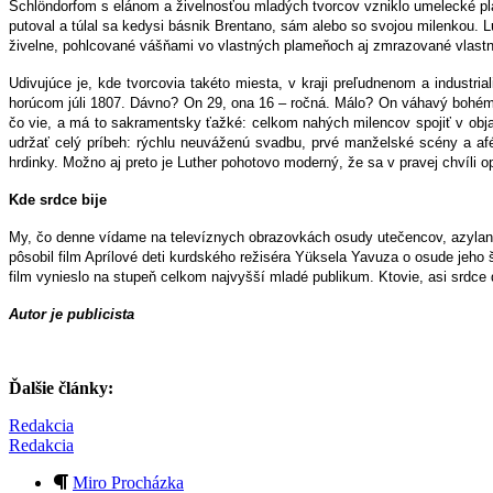
Schlöndorfom s elánom a živelnosťou mladých tvorcov vzniklo umelecké pl
putoval a túlal sa kedysi básnik Brentano, sám alebo so svojou milenkou. 
živelne, pohlcované vášňami vo vlastných plameňoch aj zmrazované vlas
Udivujúce je, kde tvorcovia takéto miesta, v kraji preľudnenom a industri
horúcom júli 1807. Dávno? On 29, ona 16 – ročná. Málo? On váhavý bohém
čo vie, a má to sakramentsky ťažké: celkom nahých milencov spojiť v objat
udržať celý príbeh: rýchlu neuváženú svadbu, prvé manželské scény a afé
hrdinky. Možno aj preto je Luther pohotovo moderný, že sa v pravej chvíli 
Kde srdce bije
My, čo denne vídame na televíznych obrazovkách osudy utečencov, azylantov
pôsobil film Aprílové deti kurdského režiséra Yüksela Yavuza o osude jeho 
film vynieslo na stupeň celkom najvyšší mladé publikum. Ktovie, asi srdce 
Autor je publicista
Ďalšie články:
Redakcia
Redakcia
Miro Procházka