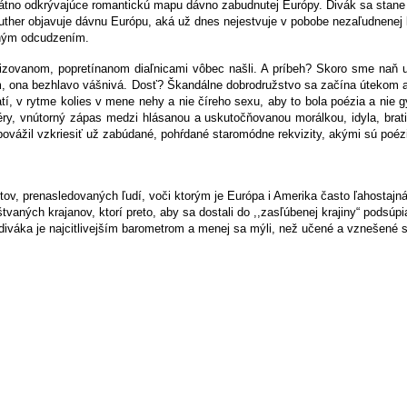
átno odkrývajúce romantickú mapu dávno zabudnutej Európy. Divák sa stane 
Luther objavuje dávnu Európu, aká už dnes nejestvuje v pobobe nezaľudnenej 
tným odcudzením.
alizovanom, popretínanom diaľnicami vôbec našli. A príbeh? Skoro sme naň u
, ona bezhlavo vášnivá. Dosť? Škandálne dobrodružstvo sa začína útekom a 
í, v rytme kolies v mene nehy a nie číreho sexu, aby to bola poézia a nie g
ry, vnútorný zápas medzi hlásanou a uskutočňovanou morálkou, idyla, bratia
opovážil vzkriesiť už zabúdané, pohŕdané staromódne rekvizity, akými sú poéz
, prenasledovaných ľudí, voči ktorým je Európa i Amerika často ľahostajná, 
štvaných krajanov, ktorí preto, aby sa dostali do ,,zasľúbenej krajiny“ pods
diváka je najcitlivejším barometrom a menej sa mýli, než učené a vznešené sú