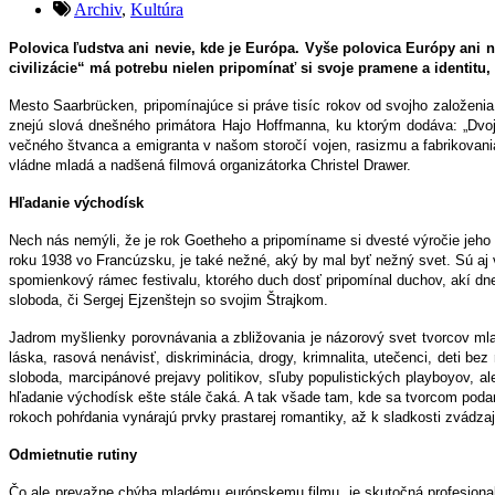
Archiv
,
Kultúra
Polovica ľudstva ani nevie, kde je Európa. Vyše polovica Európy ani n
civilizácie“ má potrebu nielen pripomínať si svoje pramene a identitu
Mesto Saarbrücken, pripomínajúce si práve tisíc rokov od svojho založenia,
znejú slová dnešného primátora Hajo Hoffmanna, ku ktorým dodáva: „Dvoj
večného štvanca a emigranta v našom storočí vojen, rasizmu a fabrikovani
vládne mladá a nadšená filmová organizátorka Christel Drawer.
Hľadanie východísk
Nech nás nemýli, že je rok Goetheho a pripomíname si dvesté výročie jeho
roku 1938 vo Francúzsku, je také nežné, aký by mal byť nežný svet. Sú aj vä
spomienkový rámec festivalu, ktorého duch dosť pripomínal duchov, akí dne
sloboda, či Sergej Ejzenštejn so svojim Štrajkom.
Jadrom myšlienky porovnávania a zbližovania je názorový svet tvorcov mlade
láska, rasová nenávisť, diskriminácia, drogy, krimnalita, utečenci, deti be
sloboda, marcipánové prejavy politikov, sľuby populistických playboyov, a
hľadanie východísk ešte stále čaká. A tak všade tam, kde sa tvorcom podarí
rokoch pohŕdania vynárajú prvky prastarej romantiky, až k sladkosti zvádzaj
Odmietnutie rutiny
Čo ale prevažne chýba mladému európskemu filmu, je skutočná profesional