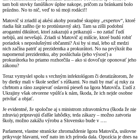
tam boli stovky fanúšikov úplne nakope, pričom za bránkami bolo
prázdno. No to nič, veď to sú moji rodáci!!
Matovič si zriadil aj akési akoby poradné skupiny „expertov“, ktoré
riadia štát zaňho (je to protiústavný akt). Tam sa zišli podobní
arogantní diktátori, ktorí zakazujú a prikazujú – no zatiaľ ľudí
nebijú, ani nevešajú. Zriadi si Matovič aj milície, ktoré budú robiť
poriadok s neposlušnými občanmi? Asi by si mal, lebo už medzi
nich začína patriť aj prezidentka a prokurátori. No na prvýkrát iba
napomenul prezidentku, aby poslúchala (jeho výsosť) a
prokurátorka ho priamo rozhorčila – ako si dovoľuje oponovať jeho
zákonu?
Teraz vymyslel spolu s vrchným infektológom či deratizátorom, že
by dietky mali v škole sedieť s rúškami. No mali by mať aj ruky za
chrbtom a ráno zaspievať oslavnú pieseň na Igora Matoviča. Ľudí z
Ukrajiny však otvorene vpúšťa k nám, škoda, že ich nejde osobne
privítať a objať.
Je evidentné, že spoločne aj s ministrom zdravotníctva (škoda že nie
zdravia) pripravujú ďalšie lahôdky, teda zákazy – možno zatvoria
školy, možno zakážu výrobu a Slovensko bude v ….
Parlament, vlastne stranícke zhromaždenie Igora Matoviča, usilovne
prikyvuje hlavami, veď nato im ich príroda dala. Opozícia je dnes na