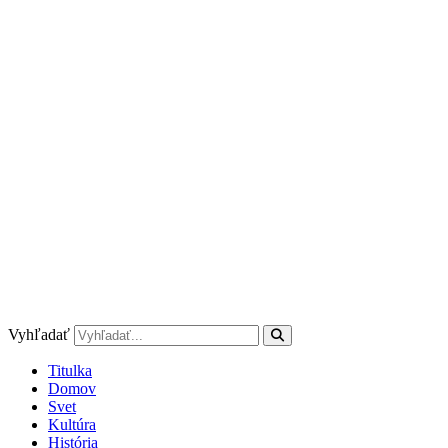
Preskočiť
na
obsah
Vyhľadať
Titulka
Domov
Svet
Kultúra
História