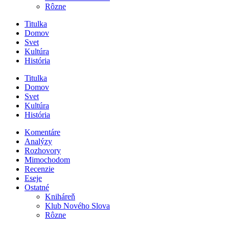
Rôzne
Titulka
Domov
Svet
Kultúra
História
Titulka
Domov
Svet
Kultúra
História
Komentáre
Analýzy
Rozhovory
Mimochodom
Recenzie
Eseje
Ostatné
Kniháreň
Klub Nového Slova
Rôzne