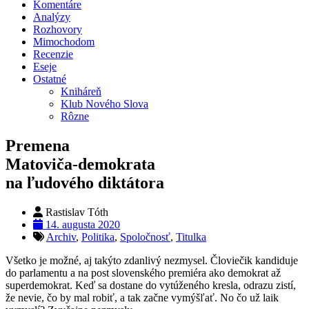
Komentáre
Analýzy
Rozhovory
Mimochodom
Recenzie
Eseje
Ostatné
Kniháreň
Klub Nového Slova
Rôzne
Premena
Matoviča-demokrata
na ľudového diktátora
Rastislav Tóth
14. augusta 2020
Archiv
,
Politika
,
Spoločnosť
,
Titulka
Všetko je možné, aj takýto zdanlivý nezmysel. Človiečik kandiduje
do parlamentu a na post slovenského premiéra ako demokrat až
superdemokrat. Keď sa dostane do vytúženého kresla, odrazu zistí,
že nevie, čo by mal robiť, a tak začne vymýšľať. No čo už laik