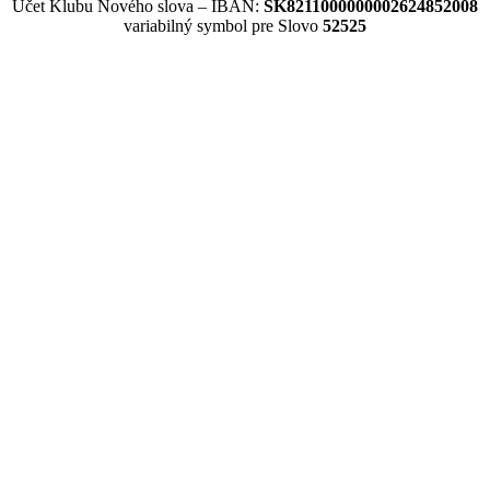
Účet Klubu Nového slova – IBAN:
SK8211000000002624852008
variabilný symbol pre Slovo
52525