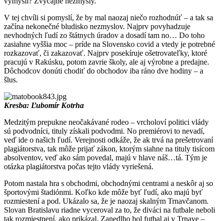
vymyslí? Zvyčajne nezmysly.
V tej chvíli si pomyslí, že by mal naozaj niečo rozhodnúť – a tak sa
začína nekonečné bludisko nezmyslov. Najprv povyhadzuje
nevhodných ľudí zo štátnych úradov a dosadí tam no… Do toho
zasiahne vyššia moc – príde na Slovensko covid a vtedy je potrebné
rozkazovať, či zakazovať. Najprv posekíruje ošetrovateľky, ktoré
pracujú v Rakúsku, potom zavrie školy, ale aj výrobne a predajne.
Dôchodcov donúti chodiť do obchodov iba ráno dve hodiny – a
šlus.
Kresba: Ľubomír Kotrha
Medzitým prepukne neočakávané rodeo – vrcholoví politici vlády
sú podvodníci, tituly získali podvodmi. No premiérovi to nevadí,
veď ide o našich ľudí. Verejnosti odkáže, že ak trvá na prešetrovaní
plagiátorstva, tak môže prijať zákon, ktorým siahne na tituly tisícom
absolventov, veď ako sám povedal, majú v hlave náš…tá. Tým je
otázka plagiátorstva počas tejto vlády vyriešená.
Potom nastala hra s obchodmi, obchodnými centrami a neskôr aj so
športovými štadiónmi. Koľko kde môže byť ľudí, ako majú byť
rozmiestení a pod. Ukázalo sa, že je naozaj skalným Trnavčanom.
Slovan Bratislavu riadne vyceroval za to, že diváci na futbale neboli
tak rozmiestnení, ako prikázal. Zanedlho bol futbal aj v Trnave –