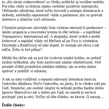
to, aby niesla zodpovednosť za všetky politické aj sociálne neduhy.
Pol roka vlády sa doteraz nijako osobitne pozitívne neprejavilo.
Občianske združenia, ktoré toľko hovorili o nástupe demokracie a
slobody, nedokážu napomenúť vládu a parlament, aby sa správali
ústretovo a užitočne voči občanom.
Úžasným prejavom cárovlády bola výmena okresných prednostov –
takáto arogancia a mocenská tyrania tu ešte nebola – a napríklad
Transparency International nič. A skupinky, ktoré vedeli a mohli
kritizovať a napádať vlády od Mečiara až po Fica (s výnimkou
Dzurindu a Radičovej) sú také dojaté, že nemajú ani slova a tak
mlčia. Žeby to bol príkaz?
Médiá iba občas tak na pol úst vyslovia nejakú kritiku, no pokiaľ
možno neškodnú, aby bolo zachované zdanie objektívnosti. Veď
premiér sľúbil poslušným médiám milióny, tak sa treba slušne
správať a zaslúžiť si odmenu.
A tak sa nám vytúžený a masami milovaný demokrat mení na
ľudového diktátora. Prečo ľudového, no preto, že to všetko robí pre
ľudí. Stranícke, ani osobné záujmy tu nehrajú predsa žiadnu úlohu.
Igorovi Matovičovi ide o dobro pre ľudí, no mnohí to nechcú
pochopiť (ani ja nie). Voľby sú ešte ďaleko, no ktovie, či naozaj…
Ďalšie články: