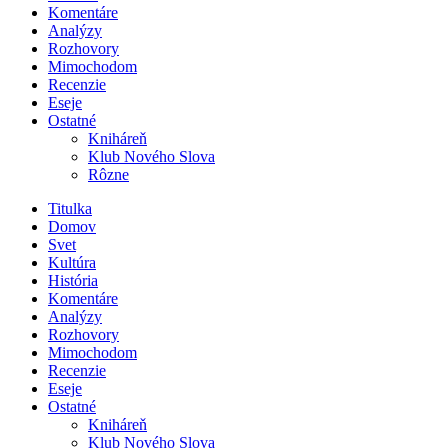
Komentáre
Analýzy
Rozhovory
Mimochodom
Recenzie
Eseje
Ostatné
Kniháreň
Klub Nového Slova
Rôzne
Titulka
Domov
Svet
Kultúra
História
Komentáre
Analýzy
Rozhovory
Mimochodom
Recenzie
Eseje
Ostatné
Kniháreň
Klub Nového Slova