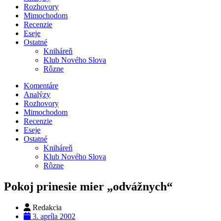
Rozhovory
Mimochodom
Recenzie
Eseje
Ostatné
Kniháreň
Klub Nového Slova
Rôzne
Komentáre
Analýzy
Rozhovory
Mimochodom
Recenzie
Eseje
Ostatné
Kniháreň
Klub Nového Slova
Rôzne
Pokoj prinesie mier „odvážnych“
Redakcia
3. apríla 2002