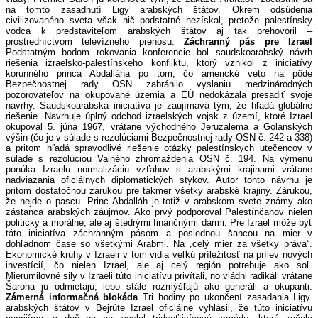
na tomto zasadnutí Ligy arabských štátov. Okrem odsúdenia
civilizovaného sveta však nič podstatné nezískal, pretože palestínsky
vodca k predstaviteľom arabských štátov aj tak prehovoril –
prostredníctvom televízneho prenosu.
Záchranný pás pre Izrael
Podstatným bodom rokovania konferencie bol saudskoarabský návrh
riešenia izraelsko-palestínskeho konfliktu, ktorý vznikol z iniciatívy
korunného princa Abdalláha po tom, čo americké veto na pôde
Bezpečnostnej rady OSN zabránilo vyslaniu medzinárodných
pozorovateľov na okupované územia a EÚ nedokázala presadiť svoje
návrhy. Saudskoarabská iniciatíva je zaujímavá tým, že hľadá globálne
riešenie. Navrhuje úplný odchod izraelských vojsk z území, ktoré Izrael
okupoval 5. júna 1967, vrátane východného Jeruzalema a Golanských
výšin (čo je v súlade s rezolúciami Bezpečnostnej rady OSN č. 242 a 338)
a pritom hľadá spravodlivé riešenie otázky palestínskych utečencov v
súlade s rezolúciou Valného zhromaždenia OSN č. 194. Na výmenu
ponúka Izraelu normalizáciu vzťahov s arabskými krajinami vrátane
nadviazania oficiálnych diplomatických stykov. Autor tohto návrhu je
pritom dostatočnou zárukou pre takmer všetky arabské krajiny. Zárukou,
že nejde o pascu. Princ Abdalláh je totiž v arabskom svete známy ako
zástanca arabských záujmov. Ako prvý podporoval Palestínčanov nielen
politicky a morálne, ale aj štedrými finančnými darmi. Pre Izrael môže byť
táto iniciatíva záchranným pásom a poslednou šancou na mier v
dohľadnom čase so všetkými Arabmi. Na „celý mier za všetky práva“.
Ekonomické kruhy v Izraeli v tom vidia veľkú príležitosť na prílev nových
investícií, čo nielen Izrael, ale aj celý región potrebuje ako soľ.
Mierumilovné sily v Izraeli túto iniciatívu privítali, no vládni radikáli vrátane
Šarona ju odmietajú, lebo stále rozmýšľajú ako generáli a okupanti.
Zámerná informačná blokáda
Tri hodiny po ukončení zasadania Ligy
arabských štátov v Bejrúte Izrael oficiálne vyhlásil, že túto iniciatívu