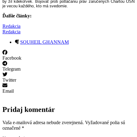
by žil kdekoľvek. Bojovať proti potláčaniu práv zaručených Chartou OSN
je vecou každého, kto má svedomie.
Ďalšie články:
Redakcia
Redakcia
SOUHEIL GHANNAM
Facebook
Telegram
Twitter
Email
Pridaj komentár
Vaša e-mailová adresa nebude zverejnená.
Vyžadované polia sú
označené
*