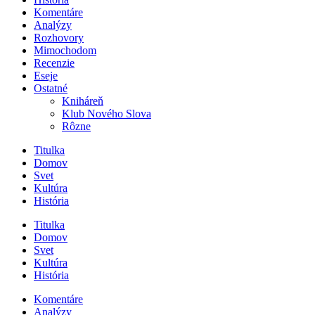
Komentáre
Analýzy
Rozhovory
Mimochodom
Recenzie
Eseje
Ostatné
Kniháreň
Klub Nového Slova
Rôzne
Titulka
Domov
Svet
Kultúra
História
Titulka
Domov
Svet
Kultúra
História
Komentáre
Analýzy