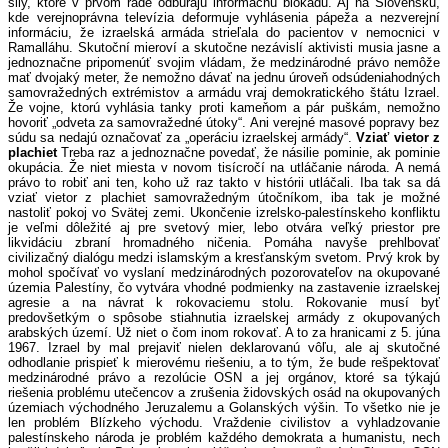
sily, ktoré v prvom rade odbúrajú informačnú blokádu. Aj na Slovensku,
kde verejnoprávna televízia deformuje vyhlásenia pápeža a nezverejní
informáciu, že izraelská armáda strieľala do pacientov v nemocnici v
Ramalláhu. Skutoční mieroví a skutočne nezávislí aktivisti musia jasne a
jednoznačne pripomenúť svojim vládam, že medzinárodné právo nemôže
mať dvojaký meter, že nemožno dávať na jednu úroveň odsúdeniahodných
samovražedných extrémistov a armádu vraj demokratického štátu Izrael.
Že vojne, ktorú vyhlásia tanky proti kameňom a pár puškám, nemožno
hovoriť „odveta za samovražedné útoky“. Ani verejné masové popravy bez
súdu sa nedajú označovať za „operáciu izraelskej armády“.
Vziať vietor z
plachiet
Treba raz a jednoznačne povedať, že násilie pominie, ak pominie
okupácia. Že niet miesta v novom tisícročí na utláčanie národa. A nemá
právo to robiť ani ten, koho už raz takto v histórii utláčali. Iba tak sa dá
vziať vietor z plachiet samovražedným útočníkom, iba tak je možné
nastoliť pokoj vo Svätej zemi. Ukončenie izrelsko-palestínskeho konfliktu
je veľmi dôležité aj pre svetový mier, lebo otvára veľký priestor pre
likvidáciu zbraní hromadného ničenia. Pomáha navyše prehlbovať
civilizačný dialógu medzi islamským a kresťanským svetom. Prvý krok by
mohol spočívať vo vyslaní medzinárodných pozorovateľov na okupované
územia Palestíny, čo vytvára vhodné podmienky na zastavenie izraelskej
agresie a na návrat k rokovaciemu stolu. Rokovanie musí byť
predovšetkým o spôsobe stiahnutia izraelskej armády z okupovaných
arabských území. Už niet o čom inom rokovať. A to za hranicami z 5. júna
1967. Izrael by mal prejaviť nielen deklarovanú vôľu, ale aj skutočné
odhodlanie prispieť k mierovému riešeniu, a to tým, že bude rešpektovať
medzinárodné právo a rezolúcie OSN a jej orgánov, ktoré sa týkajú
riešenia problému utečencov a zrušenia židovských osád na okupovaných
územiach východného Jeruzalemu a Golanských výšin. To všetko nie je
len problém Blízkeho východu. Vraždenie civilistov a vyhladzovanie
palestínskeho národa je problém každého demokrata a humanistu, nech