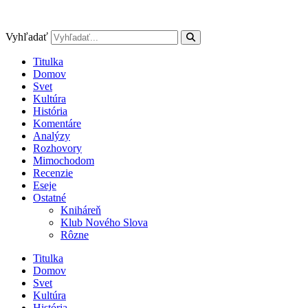
Preskočiť
na
obsah
Vyhľadať
Titulka
Domov
Svet
Kultúra
História
Komentáre
Analýzy
Rozhovory
Mimochodom
Recenzie
Eseje
Ostatné
Kniháreň
Klub Nového Slova
Rôzne
Titulka
Domov
Svet
Kultúra
História