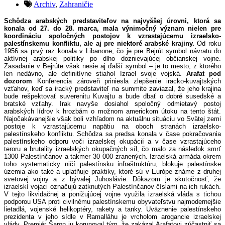
Archiv
,
Zahraničie
Schôdza arabských predstaviteľov na najvyššej úrovni, ktorá sa
konala od 27. do 28. marca, mala výnimočný význam nielen pre
koordináciu spoločných postojov k vzrastajúcemu izraelsko-
palestínskemu konfliktu, ale aj pre niektoré arabské krajiny.
Od roku
1956 sa prvý raz konala v Libanone, čo je pre Bejrút symbol návratu do
aktívnej arabskej politiky po dlho doznievajúcej občianskej vojne.
Zasadanie v Bejrúte však nesie aj ďalší symbol – je to mesto, z ktorého
len nedávno, ale definitívne stiahol Izrael svoje vojská.
Arafat pod
dozorom
Konferencia zároveň priniesla zlepšenie iracko-kuvajtských
vzťahov, keď sa iracký predstaviteľ na summite zaviazal, že jeho krajina
bude rešpektovať suverenitu Kuvajtu a bude dbať o dobré susedské a
bratské vzťahy. Irak navyše dosiahol spoločný odmietavý postoj
arabských lídrov k hrozbám o možnom americkom útoku na tento štát.
Najočakávanejšie však boli vzhľadom na aktuálnu situáciu vo Svätej zemi
postoje k vzrastajúcemu napätiu na oboch stranách izraelsko-
palestínskeho konfliktu. Schôdza sa predsa konala v čase pokračovania
palestínskeho odporu voči izraelskej okupácií a v čase vzrastajúceho
teroru a brutality izraelských okupačných síl, čo malo za následok smrť
1300 Palestínčanov a takmer 30 000 zranených. Izraelská armáda okrem
toho systematicky ničí palestínsku infraštruktúru, blokuje palestínske
územia ako také a uplatňuje praktiky, ktoré sú v Európe známe z druhej
svetovej vojny a z bývalej Juhoslávie. Dôkazom je skutočnosť, že
izraelskí vojaci označujú zatknutých Palestínčanov číslami na ich rukách.
V tejto likvidačnej a ponižujúcej vojne využila izraelská vláda s tichou
podporou USA proti civilnému palestínskemu obyvateľstvu najmodernejšie
lietadlá, vojenské helikoptéry, rakety a tanky. Uväznenie palestínskeho
prezidenta v jeho sídle v Ramalláhu je vrcholom arogancie izraelskej
vlády. Premiér Šaron ju korunoval tým, že zakázal Arafatovi zúčastniť sa