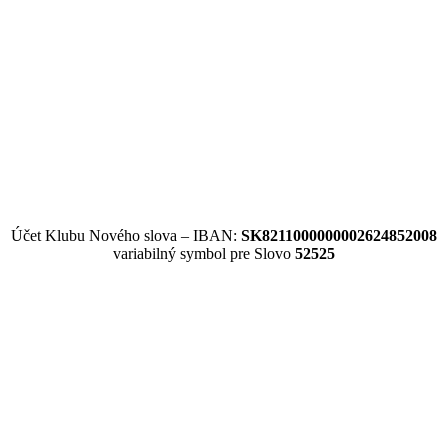
Účet Klubu Nového slova – IBAN:
SK8211000000002624852008
variabilný symbol pre Slovo
52525