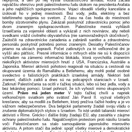
neprijíma, a deň po nej vyslal tridsaťtisícovú armádu, ktorá začala
najväčšiu ofenzívu proti palestínskemu ľudu útokom na prezidenta Arafata
a jeho najbližších spolupracovníkov. Vojaci obsadili všetky kancelárie a
izolovali ho v jednej miestnosti. Bez vody, jedla, elektriny a bez
telefónneho spojenia so svetom. Z času na čas hodia do miestnosti
bomby slzotvorného plynu. Zakázali poskytnúť zdravotnícku pomoc jeho
dvom zraneným spolupracovníkom. Palestínske mestá vyhlásili
Izraelčania za vojenské oblasti a vykázali z nich novinárov, aby neboli
svedkami vrážd civilného obyvateľstva (nie samovražedných útočníkov!).
Zaútočili na zdravotnícke zariadenia a zabránili sanitke a zdravotnému
personálu poskytnúť potrebnú pomoc zraneným. Desiatky Palestínčanov
priamo na uliciach popravili. Počet zatknutých za tri veľkonočné dni je
vyšší ako päťtisíc. Presné informácie o mŕtvych ešte nie sú k dispozícii
vzhľadom na zámernú informačnú blokádu, ktorá vyvrcholila zranením
niekoľkých aktivistov mierových hnutí z USA, Francúzska, Austrálie a
Japonska. Mieroví aktivisti pohotovo reagovali na situáciu a cestovali na
okupované územia do Ramalláhu a Betlehemu, aby mohli podať osobné
svedectvo o fašistických praktikách izraelskej armády. Niektorí boli
zranení, ďalších zatkli a dnes sú na policajných staniciach v Izraeli.
Zatknutí Palestínčania sa ocitli v ťažkej situácii, lebo sú bez jedla, vody a
bez lekárskej pomoci. Izrael pohrozil, že ich vyhostí mimo okupovaných
území.
Právo má jeden meter
V tejto ťažkej chvíli a napriek
veľkonočným sviatkom jeho svätosť Ján Pavol II. vyzval všetkých
kresťanov, aby sa modlili za Betlehem, ktorý prežíva ťažké hodiny a je vo
vážnom nebezpečenstve. Dva belgické parlamenty žiadali svoju vládu o
zrušenie diplomatických stykov s Izraelom. To isté urobili talianski mieroví
aktivisti v Ríme. Grécko i ďalšie štáty žiadajú EÚ, aby zasiahla v záujme
ochrany palestínskeho ľudu. Najpálčivejším protestom proti násiliu Izraela
voči Palestínčanom sa stalo samoupálenie japonského mierového
aktivistu. A pritom stačí iba jediné: spojiť všetky mierové a demokratické