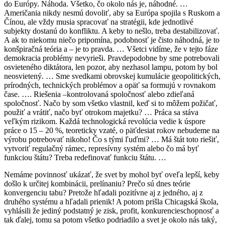
do Európy. Náhoda. Všetko, čo okolo nás je, náhodné. …
Američania nikdy nesmú dovoliť, aby sa Európa spojila s Ruskom a
Čínou, ale vždy musia spracovať na stratégii, kde jednotlivé
subjekty dostanú do konfliktu. A keby to nešlo, treba destabilizovať.
A ak to niekomu niečo pripomína, podobnosť je čisto náhodná, je to
konšpiračná teória a – je to pravda. … Všetci vidíme, že v tejto fáze
demokracia problémy nevyrieši. Pravdepodobne by sme potrebovali
osvieteného diktátora, len pozor, aby nezhasol lampu, potom by bol
neosvietený. … Sme svedkami obrovskej kumulácie geopolitických,
prírodných, technických problémov a opäť sa formujú v rovnakom
čase. …. Riešenia –kontrolovaná spoločnosť alebo zdieľaná
spoločnosť. Načo by som všetko vlastnil, keď si to môžem požičať,
použiť a vrátiť, načo byť otrokom majetku? … Práca sa stáva
veľkým rizikom. Každá technologická revolúcia vedie k úspore
práce o 15 – 20 %, teoreticky vzaté, o päťdesiat rokov nebudeme na
výrobu potrebovať nikoho! Čo s tými ľuďmi? … Má štát toto riešiť,
vytvoriť regulačný rámec, represívny systém alebo čo má byť
funkciou štátu? Treba redefinovať funkciu štátu. …
Nemáme povinnosť ukázať, že svet by mohol byť oveľa lepší, keby
došlo k určitej kombinácii, prelínaniu? Prečo sú dnes teórie
konvergenciu tabu? Pretože hľadali pozitívne aj z jedného, aj z
druhého systému a hľadali prienik! A potom prišla Chicagská škola,
vyhlásili že jediný podstatný je zisk, profit, konkurencieschopnosť a
tak ďalej, tomu sa potom všetko podriadilo a svet je okolo nás taký,