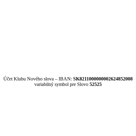
Účet Klubu Nového slova – IBAN:
SK8211000000002624852008
variabilný symbol pre Slovo
52525