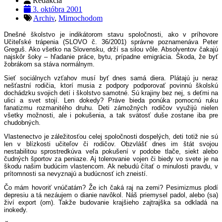
Redakcia
3. októbra 2001
Archiv
,
Mimochodom
Dnešné školstvo je indikátorom stavu spoločnosti, ako v príhovore
Učiteľské trápenia (SLOVO č. 36/2001) správne poznamenáva Peter
Greguš. Ako všetko na Slovensku, drží sa silou vôle. Absolventov čakajú
najskôr šoky – hľadanie práce, bytu, prípadne emigrácia. Škoda, že byť
žobrákom sa stáva normálnym.
Sieť sociálnych vzťahov musí byť dnes samá diera. Plátajú ju neraz
nešťastní rodičia, ktorí musia z podpory podporovať povinnú školskú
dochádzku svojich detí i školstvo samotné. Sú krajiny bez nej, s deťmi na
ulici a svet stojí. Len dokedy? Práve bieda ponúka pomocnú ruku
fanatizmu rozmanitého druhu. Deti zámožných rodičov využijú nielen
všetky možnosti, ale i pokušenia, a tak svätosť duše zostane iba pre
chudobných.
Vlastenectvo je záležitosťou celej spoločnosti dospelých, deti totiž nie sú
len v blízkosti učiteľov či rodičov. Obzvlášť dnes im štát svojou
nestabilitou sprostredkúva veľa pokušení v podobe tlače, siekt alebo
čudných športov za peniaze. Aj tolerovanie vojen či biedy vo svete je na
škodu našim budúcim vlastencom. Ak nebudú čítať o minulosti pravdu, v
prítomnosti sa nevyznajú a budúcnosť ich zneistí.
Čo mám hovoriť vnúčatám? Že ich čaká raj na zemi? Pesimizmus plodí
depresiu a tá nezáujem o dianie navôkol. Náš priemysel padol, alebo (sa)
živí export (om). Takže budovanie krajšieho zajtrajška sa odkladá na
inokedy.