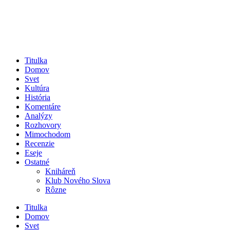
Titulka
Domov
Svet
Kultúra
História
Komentáre
Analýzy
Rozhovory
Mimochodom
Recenzie
Eseje
Ostatné
Kniháreň
Klub Nového Slova
Rôzne
Titulka
Domov
Svet