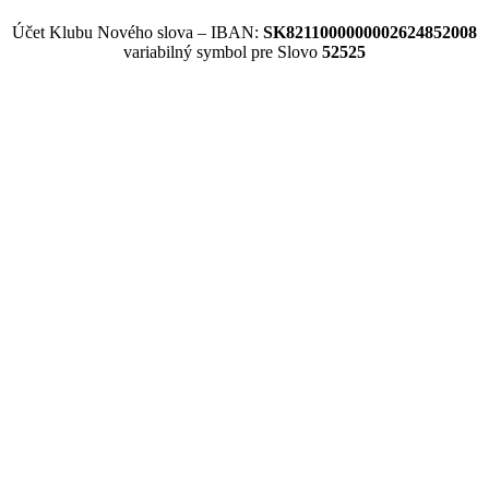
Účet Klubu Nového slova – IBAN:
SK8211000000002624852008
variabilný symbol pre Slovo
52525