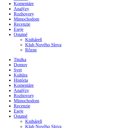
Komentáre
Analýzy
Rozhovory
Mimochodom
Recenzie
Eseje
Ostatné
Kniháreň
Klub Nového Slova
Rôzne
Titulka
Domov
Svet
Kultúra
História
Komentáre
Analýzy
Rozhovory
Mimochodom
Recenzie
Eseje
Ostatné
Kniháreň
Klub Nového Slova