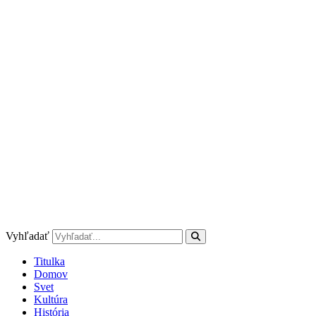
Preskočiť
na
obsah
Vyhľadať
Titulka
Domov
Svet
Kultúra
História