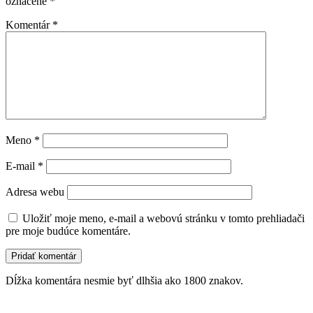
označené
*
Komentár
*
Meno
*
E-mail
*
Adresa webu
Uložiť moje meno, e-mail a webovú stránku v tomto prehliadači
pre moje budúce komentáre.
Dĺžka komentára nesmie byť dlhšia ako 1800 znakov.