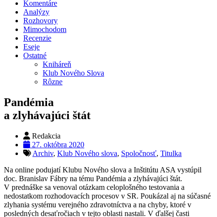
Komentáre
Analýzy
Rozhovory
Mimochodom
Recenzie
Eseje
Ostatné
Kniháreň
Klub Nového Slova
Rôzne
Pandémia
a zlyhávajúci štát
Redakcia
27. októbra 2020
Archiv
,
Klub Nového slova
,
Spoločnosť
,
Titulka
Na online podujatí Klubu Nového slova a Inštitútu ASA vystúpil
doc. Branislav Fábry na tému Pandémia a zlyhávajúci štát.
V prednáške sa venoval otázkam celoplošného testovania a
nedostatkom rozhodovacích procesov v SR. Poukázal aj na súčasné
zlyhania systému verejného zdravotníctva a na chyby, ktoré v
posledných desaťročiach v tejto oblasti nastali. V ďalšej časti