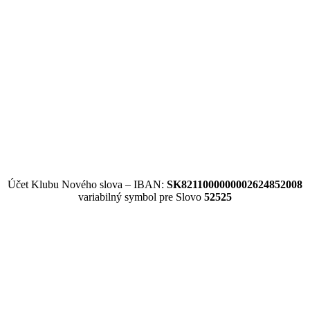
Účet Klubu Nového slova – IBAN:
SK8211000000002624852008
variabilný symbol pre Slovo
52525