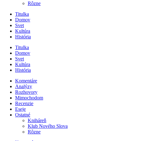
Rôzne
Titulka
Domov
Svet
Kultúra
História
Titulka
Domov
Svet
Kultúra
História
Komentáre
Analýzy
Rozhovory
Mimochodom
Recenzie
Eseje
Ostatné
Kniháreň
Klub Nového Slova
Rôzne