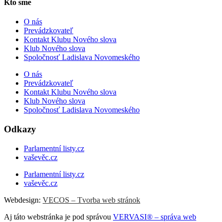
Kto sme
O nás
Prevádzkovateľ
Kontakt Klubu Nového slova
Klub Nového slova
Spoločnosť Ladislava Novomeského
O nás
Prevádzkovateľ
Kontakt Klubu Nového slova
Klub Nového slova
Spoločnosť Ladislava Novomeského
Odkazy
Parlamentní listy.cz
vaševěc.cz
Parlamentní listy.cz
vaševěc.cz
Webdesign:
VECOS – Tvorba web stránok
Aj táto webstránka je pod správou
VERVASI® – správa web