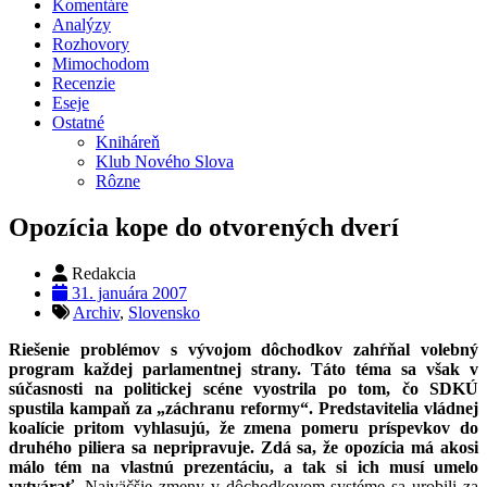
Komentáre
Analýzy
Rozhovory
Mimochodom
Recenzie
Eseje
Ostatné
Kniháreň
Klub Nového Slova
Rôzne
Opozícia kope do otvorených dverí
Redakcia
31. januára 2007
Archiv
,
Slovensko
Riešenie problémov s vývojom dôchodkov zahŕňal volebný
program každej parlamentnej strany. Táto téma sa však v
súčasnosti na politickej scéne vyostrila po tom, čo SDKÚ
spustila kampaň za „záchranu reformy“. Predstavitelia vládnej
koalície pritom vyhlasujú, že zmena pomeru príspevkov do
druhého piliera sa nepripravuje. Zdá sa, že opozícia má akosi
málo tém na vlastnú prezentáciu, a tak si ich musí umelo
vytvárať.
Najväčšie zmeny v dôchodkovom systéme sa urobili za