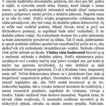
V zmysle tradičného slovenského príslovia, kto chce psa biť, palicu
si nájde, si vytvorila umelú tému. Zmeny, ktoré čakajú v tomto
smere, sa podľa posledných informácií nebudú týkať nastavenia
pomeru príspevkov medzi prvým a druhým pilierom. Napriek tomu
je tu ešte čo robiť. Podľa svojho programového vyhlásenia bude
vláda presadzovať, aby bol vstup do druhého piliera dobrovoľný. Aj
to môže mať rozličné podoby. Mladý človek, ktorý je prvý raz
dôchodkovo poistený, sa napríklad bude môcť rozhodnúť, či do
druhého piliera vstúpi. Na rozhodnutie dostane čas a jeho nekonanie
sa bude automaticky považovať za súhlas. Tak či onak, pätdesiattisíc
je oproti poldruha milióna sporiteľom zanedbateľný počet na to, aby
akékoľvek ich rozhodnutie destabilizovalo systém. Sloboda výberu
však určite nebude na škodu.
Vládna vízia budúcnosti
Hovorí sa aj
o možnosti odchodu z druhého piliera. Podľa ministerstva práce,
sociálnych vecí a rodiny mal by mať právo vystúpiť ten, pre koho je
takýto typ sporenia nevýhodný. Aj tieto definície sa dajú
konkretizovať rôznymi spôsobmi. Či už z hľadiska veku, nasporenej
sumy atď. Veľmi diskutovanou témou sa v poslednom čase stala aj
bezpečnosť nasporených peňazí. Dzurindova vláda totiž plánovala
zmeniť legislatívu tak, aby DSS mohli investovať aj do tzv.
rizikového kapitálu. Ide o vysoko rizikové investície do rozličných, i
menej overených projektov, napríklad do výskumu, vývoja a
fondov. Takáto možnosť bola doslova hazardom. Napriek tomu, že
bývalá vláda uvažovala, či neumožní rozšírenie investícií aj do
rizikových oblastí, odvahu na takúto zmenu nenašla. Našťastie.