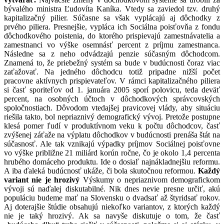
bývalého ministra Ľudovíta Kaníka. Vtedy sa zaviedol tzv. druhý
kapitalizačný pilier. Súčasne sa však vyplácajú aj dôchodky z
prvého piliera. Presnejšie, vypláca ich Sociálna poisťovňa z fondu
dôchodkového poistenia, do ktorého prispievajú zamestnávatelia a
zamestnanci vo výške osemnásť percent z príjmu zamestnanca.
Následne sa z neho odvádzajú penzie súčasným dôchodcom.
Znamená to, že priebežný systém sa bude v budúcnosti čoraz viac
zaťažovať. Na jedného dôchodcu totiž pripadne nižší počet
pracovne aktívnych prispievateľov. V rámci kapitalizačného piliera
si časť sporiteľov od 1. januára 2005 sporí polovicu, teda deväť
percent, na osobných účtoch v dôchodkových správcovských
spoločnostiach. Dôvodom vtedajšej pravicovej vlády, aby situáciu
riešila takto, bol nepriaznivý demografický vývoj. Pretože postupne
klesá pomer ľudí v produktívnom veku k počtu dôchodcov, časť
zvýšenej záťaže na výplatu dôchodkov v budúcnosti prenáša štát na
súčasnosť. Ale tak vznikajú výpadky príjmov Sociálnej poisťovne
vo výške približne 21 miliárd korún ročne, čo je okolo 1,4 percenta
hrubého domáceho produktu. Ide o dosiaľ najnákladnejšiu reformu.
A iba ďaleká budúcnosť ukáže, či bola skutočnou reformou.
Každý
variant nie je hrozivý
Výskumy o nepriaznivom demografickom
vývoji sú naďalej diskutabilné. Nik dnes nevie presne určiť, akú
populáciu budeme mať na Slovensku o dvadsať až štyridsať rokov.
Aj doterajšie štúdie obsahujú niekoľko variantov, z ktorých každý
nie je taký hrozivý. Ak sa navyše diskutuje o tom, že časť