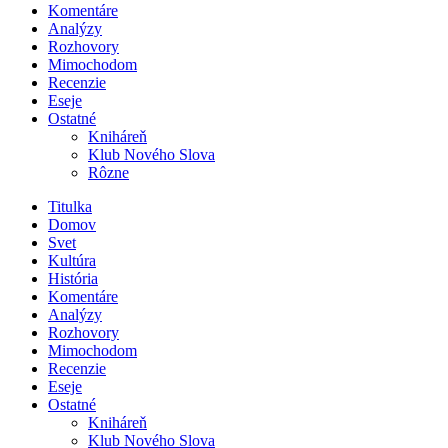
Komentáre
Analýzy
Rozhovory
Mimochodom
Recenzie
Eseje
Ostatné
Kniháreň
Klub Nového Slova
Rôzne
Titulka
Domov
Svet
Kultúra
História
Komentáre
Analýzy
Rozhovory
Mimochodom
Recenzie
Eseje
Ostatné
Kniháreň
Klub Nového Slova