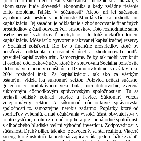
„budúceho dlhu“ treba riešiť v súčasnosti, položme si aj otázku, v
akom stave bude slovenská ekonomika a kedy zvládne riešenie
tohto problému ľahšie. V súčasnosti? Alebo, pri jej súčasnom
vysokom raste neskôr, v budúcnosti? Minulá vláda sa rozhodla pre
kapitalizáciu. Jej zásadou je odkladanie a zhodnocovanie finančných
prostriedkov z časti odvedených príspevkov. Toto rozhodnutie samo
osebe nemusí vzbudzovať pochybnosti. Je totiž niekoľko foriem
kapitalizácie. Môže ísť o vytvorenie takzvanej kapitalizačnej rezervy
v Sociálnej poisťovni. Išlo by o finančné prostriedky, ktoré by
poisťovňa odkladala na osobitný účet a zhodnocovala podľa
pravidiel kapitálového trhu. Samozrejme, že by tak mohli vzniknúť
aj osobné dôchodkové účty, ktoré by spravovala Sociálna poisťovňa
alebo iná verejnoprávna inštitúcia. Dzurindov kabinet sa však v roku
2004 rozhodol inak. Za kapitalizáciou, tak ako za všetkým
ostatným, videla iba súkromný sektor. Polovica peňazí súčasnej
generácie v produktívnom veku bola, hoci dobrovoľne, zverená
súkromným dôchodkovým správcovským spoločnostiam. Tu sa
prejavil odlišný pohľad pravice a ľavice. Súkromný verzus
verejnoprávny sektor. A súkromné dôchodkové správcovské
spoločnosti to, samozrejme, nerobia zadarmo. Poplatky, ktoré od
sporiteľov vyberajú, a nad očakávania vysoká účasť obyvateľstva v
tomto systéme, urobili z druhého piliera pre nadnárodné spoločnosti
z dlhodobého hľadiska veľmi výhodnú investíciu. Zodpovednosť v
súčasnosti Druhý pilier, tak ako je zavedený, sa stal realitou. Viaceré
zmeny, ktoré uskutočnila predchádzajúca vláda, je len ťažké zvrátiť.