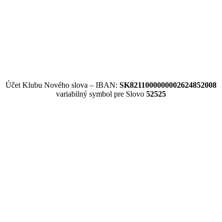
Účet Klubu Nového slova – IBAN:
SK8211000000002624852008
variabilný symbol pre Slovo
52525