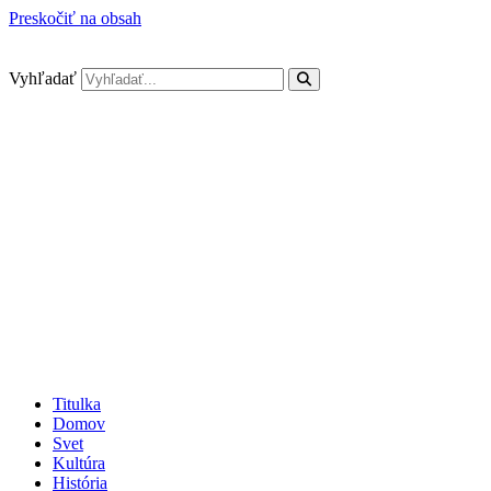
Preskočiť na obsah
Vyhľadať
Titulka
Domov
Svet
Kultúra
História