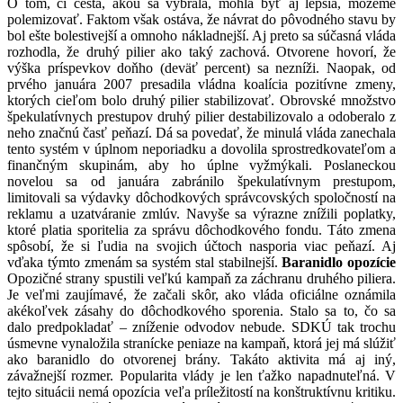
O tom, či cesta, akou sa vybrala, mohla byť aj lepšia, môžeme
polemizovať. Faktom však ostáva, že návrat do pôvodného stavu by
bol ešte bolestivejší a omnoho nákladnejší. Aj preto sa súčasná vláda
rozhodla, že druhý pilier ako taký zachová. Otvorene hovorí, že
výška príspevkov doňho (deväť percent) sa nezníži. Naopak, od
prvého januára 2007 presadila vládna koalícia pozitívne zmeny,
ktorých cieľom bolo druhý pilier stabilizovať. Obrovské množstvo
špekulatívnych prestupov druhý pilier destabilizovalo a odoberalo z
neho značnú časť peňazí. Dá sa povedať, že minulá vláda zanechala
tento systém v úplnom neporiadku a dovolila sprostredkovateľom a
finančným skupinám, aby ho úplne vyžmýkali. Poslaneckou
novelou sa od januára zabránilo špekulatívnym prestupom,
limitovali sa výdavky dôchodkových správcovských spoločností na
reklamu a uzatváranie zmlúv. Navyše sa výrazne znížili poplatky,
ktoré platia sporitelia za správu dôchodkového fondu. Táto zmena
spôsobí, že si ľudia na svojich účtoch nasporia viac peňazí. Aj
vďaka týmto zmenám sa systém stal stabilnejší.
Baranidlo opozície
Opozičné strany spustili veľkú kampaň za záchranu druhého piliera.
Je veľmi zaujímavé, že začali skôr, ako vláda oficiálne oznámila
akékoľvek zásahy do dôchodkového sporenia. Stalo sa to, čo sa
dalo predpokladať – zníženie odvodov nebude. SDKÚ tak trochu
úsmevne vynaložila stranícke peniaze na kampaň, ktorá jej má slúžiť
ako baranidlo do otvorenej brány. Takáto aktivita má aj iný,
závažnejší rozmer. Popularita vlády je len ťažko napadnuteľná. V
tejto situácii nemá opozícia veľa príležitostí na konštruktívnu kritiku.