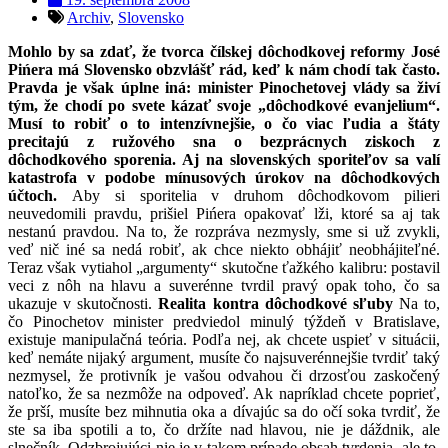
Archiv
,
Slovensko
Mohlo by sa zdať, že tvorca čílskej dôchodkovej reformy José
Pińera má Slovensko obzvlášť rád, keď k nám chodí tak často.
Pravda je však úplne iná: minister Pinochetovej vlády sa živí
tým, že chodí po svete kázať svoje „dôchodkové evanjelium“.
Musí to robiť o to intenzívnejšie, o čo viac ľudia a štáty
precitajú z ružového sna o bezprácnych ziskoch z
dôchodkového sporenia. Aj na slovenských sporiteľov sa valí
katastrofa v podobe mínusových úrokov na dôchodkových
účtoch.
Aby si sporitelia v druhom dôchodkovom pilieri
neuvedomili pravdu, prišiel Pińera opakovať lži, ktoré sa aj tak
nestanú pravdou. Na to, že rozpráva nezmysly, sme si už zvykli,
veď nič iné sa nedá robiť, ak chce niekto obhájiť neobhájiteľné.
Teraz však vytiahol „argumenty“ skutočne ťažkého kalibru: postavil
veci z nôh na hlavu a suverénne tvrdil pravý opak toho, čo sa
ukazuje v skutočnosti.
Realita kontra dôchodkové sľuby
Na to,
čo Pinochetov minister predviedol minulý týždeň v Bratislave,
existuje manipulačná teória. Podľa nej, ak chcete uspieť v situácii,
keď nemáte nijaký argument, musíte čo najsuverénnejšie tvrdiť taký
nezmysel, že protivník je vašou odvahou či drzosťou zaskočený
natoľko, že sa nezmôže na odpoveď. Ak napríklad chcete poprieť,
že prší, musíte bez mihnutia oka a dívajúc sa do očí soka tvrdiť, že
ste sa iba spotili a to, čo držíte nad hlavou, nie je dáždnik, ale
slnečník. Odzbrojujúci nie je v takom prípade obsah tvrdenia, ale to,