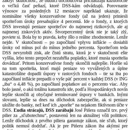
zakryť skutočnosť, že budúci dôchodcovia prichádzajú každoročne
o veľkú časť peňazí, ktoré DSS-kám odvádzajú. Porovnanie
výnosov za posledných 12 mesiacov napríklad ukazuje, že
nominálne všetky konzervatívne fondy (až na jeden) priniesli
sporiteľom úroky presahujúce 4 percentá. Ide o fondy, z ktorých
DSS investujú peniaze sporiteľov do najmenej rizikových, ale aj
najmenej ziskových aktív. Štvorpercentný úrok nie je taký zlý,
poviete si. Bola by to pravda, keby išlo o reálne zhodnotenie. Lenže
nejde. V skutočnosti – po započítaní vplyvu inflácie – dosiahli
úroky od mínus pol do mínus jedného percenta. Sporiteľom teda
DSS nevyrobili zisk, ale čistú stratu, ktorá je v skutočnosti ešte
vyššia, lebo tento prepočet nezahŕňa poplatky, ktoré musia sporitelia
dovádzať. Pritom konzervatívne fondy skončili najlepšie. Horšie sú
na tom sporitelia, ktorí majú peniaze vo vyvážených a úplne
katastrofálne dopadli úspory v rastových fondoch – tie sa iba po
započítaní inflácie prepadli o vyše päť percent v každej DSS (v ING
„iba“ o 4,48 %), po započítaní poplatkov asi o percento viac. Aby
bolo jasné, o akú totálnu katastrofu ide, podľa Hospodárskych novín
lepšie skončili aj obyčajné termínované úspory v bankách. Inými
slovami, lepšie sa dnes na dôchodok zabezpečíte, ak si peniaze
uložíte do banky, než keď ich „sporíte“ na nejakom fiktívnom účte v
DSS.
Ľudia strácajú, DSS zarábajú
José Pińera označil tzv. prvý
pilier za „sľubotechnu“, postavenú len na aktuálnej vôli politikov.
Lenže dôchodok z prvého piliera garantuje zákon, nie sľub, ktorý
politik nemusí dodržať. Ak je pre Pińeru zákon iba akýmsi pre