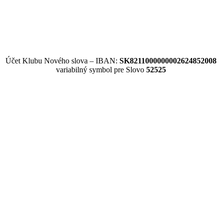
Účet Klubu Nového slova – IBAN:
SK8211000000002624852008
variabilný symbol pre Slovo
52525