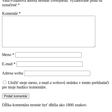
Vaša e-mailová adresa nebude zverejnená.
Vyžadované polia sú
označené
*
Komentár
*
Meno
*
E-mail
*
Adresa webu
Uložiť moje meno, e-mail a webovú stránku v tomto prehliadači
pre moje budúce komentáre.
Dĺžka komentára nesmie byť dlhšia ako 1800 znakov.