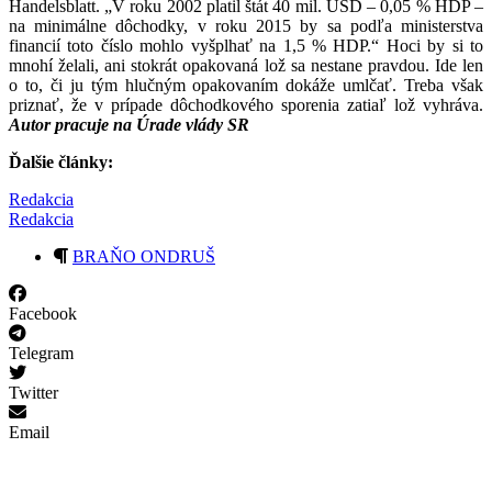
Handelsblatt. „V roku 2002 platil štát 40 mil. USD – 0,05 % HDP –
na minimálne dôchodky, v roku 2015 by sa podľa ministerstva
financií toto číslo mohlo vyšplhať na 1,5 % HDP.“ Hoci by si to
mnohí želali, ani stokrát opakovaná lož sa nestane pravdou. Ide len
o to, či ju tým hlučným opakovaním dokáže umlčať. Treba však
priznať, že v prípade dôchodkového sporenia zatiaľ lož vyhráva.
Autor pracuje na Úrade vlády SR
Ďalšie články:
Redakcia
Redakcia
BRAŇO ONDRUŠ
Facebook
Telegram
Twitter
Email