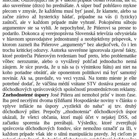
ako suverénne (drzo) ho prednášate. A súper buď pohŕdavo mykne
plecom v zmysle, že každému musí byť jasné, že klamete, alebo sa
začne zúrivo až hystericky hádať, prípadne na vás (i fyzicky)
zaútočí, ale v každom prípade máte vyhraté. Pokojnému súboju
argumentov ste sa vyhli. Je nepochybné, že Pińerovi sa presne to
podarilo. Dokonca aj verejnoprávna Slovenská televízia odvysielala
v hlavnom spravodajstve jednostranný a neobjektívny príspevok, v
ktorom zazneli iba Pińerove „argumenty“ bez akejkoľvek, čo i len
trochu kritickej odozvy. Autorka suverénne ignorovala zjavné fakty,
ktoré protirečia Pińerovým tvrdeniam buď preto, lebo problematike
vôbec nerozumie, alebo o vyvážený pohľad jednoducho nemá
záujem. Je síce pravda, že u nás sa (s výnimkou štátu) ani niet na
koho poriadne obrátiť, ale oponentom politikovi má byť samotný
novinár. Ak sa, pravdaže, vo veci vyzná. Na tomto mieste je ešte
potrebné dodať, že väčšina médií vrátane STV dostáva peniaze od
dôchodkových správcovských spoločností prostredníctvom reklamy.
Znehodnotené úspory
José Pińera ani nemohol prísť v inom čase.
Iba pred necelými dvoma týždňami Hospodárske noviny v článku o
vplyve inflácie na úspory „vyzliekli do naha“ aj tzv. druhý
dôchodkový pilier. Prepočty „zhodnotenia“ dôchodkových úspor
ukázali, že všetci občania, ktorí majú účet v nejakej DSS, od
začiatku sporenia iba prerábajú. Výsledky, ktoré zverejňujú
správcovia dôchodkových fondov, síce nemožno označiť za lži, v
každom prípade však ide o silnú manipuláciu pravdy. Jej cieľom je