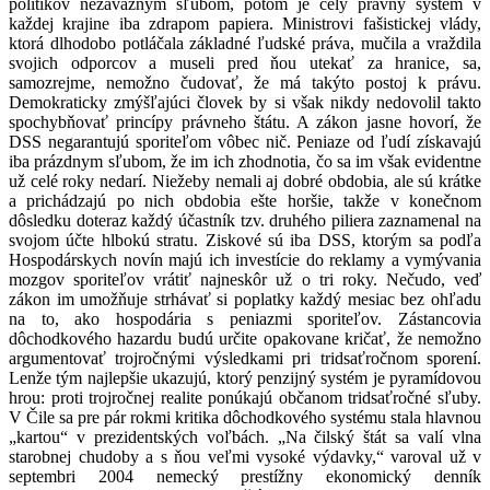
politikov nezáväzným sľubom, potom je celý právny systém v
každej krajine iba zdrapom papiera. Ministrovi fašistickej vlády,
ktorá dlhodobo potláčala základné ľudské práva, mučila a vraždila
svojich odporcov a museli pred ňou utekať za hranice, sa,
samozrejme, nemožno čudovať, že má takýto postoj k právu.
Demokraticky zmýšľajúci človek by si však nikdy nedovolil takto
spochybňovať princípy právneho štátu. A zákon jasne hovorí, že
DSS negarantujú sporiteľom vôbec nič. Peniaze od ľudí získavajú
iba prázdnym sľubom, že im ich zhodnotia, čo sa im však evidentne
už celé roky nedarí. Niežeby nemali aj dobré obdobia, ale sú krátke
a prichádzajú po nich obdobia ešte horšie, takže v konečnom
dôsledku doteraz každý účastník tzv. druhého piliera zaznamenal na
svojom účte hlbokú stratu. Ziskové sú iba DSS, ktorým sa podľa
Hospodárskych novín majú ich investície do reklamy a vymývania
mozgov sporiteľov vrátiť najneskôr už o tri roky. Nečudo, veď
zákon im umožňuje strhávať si poplatky každý mesiac bez ohľadu
na to, ako hospodária s peniazmi sporiteľov. Zástancovia
dôchodkového hazardu budú určite opakovane kričať, že nemožno
argumentovať trojročnými výsledkami pri tridsaťročnom sporení.
Lenže tým najlepšie ukazujú, ktorý penzijný systém je pyramídovou
hrou: proti trojročnej realite ponúkajú občanom tridsaťročné sľuby.
V Čile sa pre pár rokmi kritika dôchodkového systému stala hlavnou
„kartou“ v prezidentských voľbách. „Na čilský štát sa valí vlna
starobnej chudoby a s ňou veľmi vysoké výdavky,“ varoval už v
septembri 2004 nemecký prestížny ekonomický denník