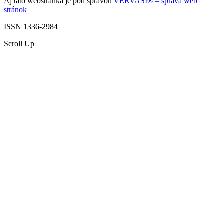
Aj táto webstránka je pod správou
VERVASI® – správa web
stránok
ISSN 1336-2984
Scroll Up