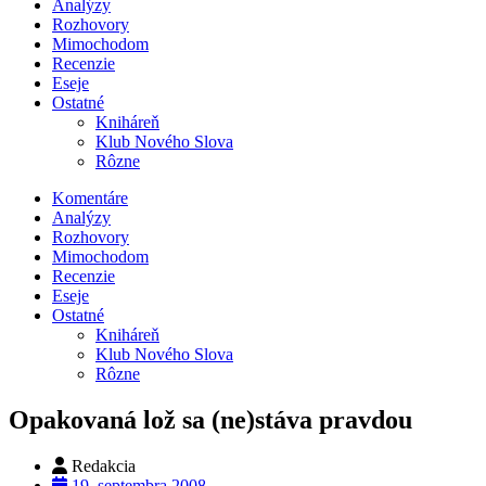
Analýzy
Rozhovory
Mimochodom
Recenzie
Eseje
Ostatné
Kniháreň
Klub Nového Slova
Rôzne
Komentáre
Analýzy
Rozhovory
Mimochodom
Recenzie
Eseje
Ostatné
Kniháreň
Klub Nového Slova
Rôzne
Opakovaná lož sa (ne)stáva pravdou
Redakcia
19. septembra 2008