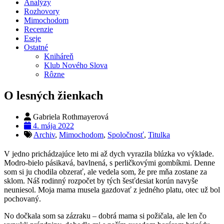
Analýzy
Rozhovory
Mimochodom
Recenzie
Eseje
Ostatné
Kniháreň
Klub Nového Slova
Rôzne
O lesných žienkach
Gabriela Rothmayerová
4. mája 2022
Archiv
,
Mimochodom
,
Spoločnosť
,
Titulka
V jedno prichádzajúce leto mi až dych vyrazila blúzka vo výklade.
Modro-bielo pásikavá, bavlnená, s perličkovými gombíkmi. Denne
som si ju chodila obzerať, ale vedela som, že pre mňa zostane za
sklom. Náš rodinný rozpočet by tých šesťdesiat korún navyše
neuniesol. Moja mama musela gazdovať z jedného platu, otec už bol
pochovaný.
No dočkala som sa zázraku – dobrá mama si požičala, ale len čo