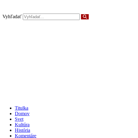
Preskočiť
na
obsah
Vyhľadať
Titulka
Domov
Svet
Kultúra
História
Komentáre