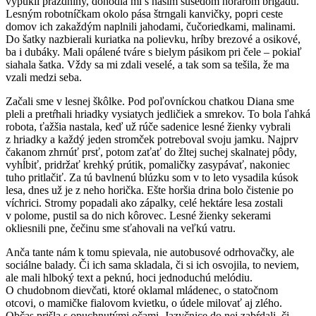
vypukli prázdniny, dohodla mi s naším susedom horárom brigádu.
Lesným robotníčkam okolo pása štrngali kanvičky, popri ceste
domov ich zakaždým naplnili jahodami, čučoriedkami, malinami.
Do šatky nazbierali kuriatka na polievku, hríby brezové a osikové,
ba i dubáky. Mali opálené tváre s bielym pásikom pri čele – pokiaľ
siahala šatka. Vždy sa mi zdali veselé, a tak som sa tešila, že ma
vzali medzi seba.
Začali sme v lesnej škôlke. Pod poľovníckou chatkou Diana sme
pleli a pretŕhali hriadky vysiatych jedličiek a smrekov. To bola ľahká
robota, ťažšia nastala, keď už rúče sadenice lesné žienky vybrali
z hriadky a každý jeden stromček potreboval svoju jamku. Najprv
čakanom zhrnúť prsť, potom zaťať do žltej suchej skalnatej pôdy,
vyhĺbiť, pridržať krehký prútik, pomaličky zasypávať, nakoniec
tuho pritlačiť. Za tú bavlnenú blúzku som v to leto vysadila kúsok
lesa, dnes už je z neho horička. Ešte horšia drina bolo čistenie po
víchrici. Stromy popadali ako zápalky, celé hektáre lesa zostali
v polome, pustil sa do nich kôrovec. Lesné žienky sekerami
okliesnili pne, čečinu sme sťahovali na veľkú vatru.
Anča tante nám k tomu spievala, nie autobusové odrhovačky, ale
sociálne balady. Či ich sama skladala, či si ich osvojila, to neviem,
ale mali hlboký text a peknú, hoci jednoduchú melódiu.
O chudobnom dievčati, ktoré oklamal mládenec, o statočnom
otcovi, o mamičke fialovom kvietku, o údele milovať aj zlého.
Občas prišla s opuchnutými očami. Jazyčnice do nej zabŕdali, či