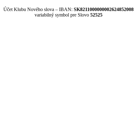
Účet Klubu Nového slova – IBAN:
SK8211000000002624852008
variabilný symbol pre Slovo
52525