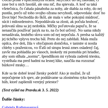
zase bol u nich fasoláš, ale ona nič, iba spievala. A keď sa taká
všetečnica, čo ťahala pánaboha za nohy, ale diabla za rohy, do nej
pustila, prečo už toho svojho ožrana nevyhodí, odpovedala: dosť ho
život bije! Nechodila do škôl, ale mala v sebe pokojnú múdrosť,
súcit i milosrdenstvo. Nepoddávala sa zlosti, ak počula hrubosť,
jedovatá slina sa jej nedotkla. Mlčky poľutovala papuľu, že sa
nenaučila používať jazyk na to, na čo bol určený. No sama nikdy
nenadávala, hrubého slova som od nej nepočula. A predsa sa každý
jej tichého vplyvu trochu bál. Preto do nej zabŕdali. Mala muža
opilca, dve deti, žila v obyčajnom domčeku, v tanistre si nosila
chleby s praženicou, vo fľaši od sirupu lesná zmes osladený čaj,
zavše ma pohladila po vlasoch, inokedy mi pomohla pri hriadke,
aby som stíhala „normu“, špendlíkom mi vybrala zadretú triesku,
vystríhala ma pred hadmi na lesnej lúke, naučila ma rozoznať
búrkové mraky…
Kde sa tie dobré lesné žienky podeli! Ako je možné, že už
nepočujeme ich spev, ale poddávame sa zlostnému ryku besných
húb, ktoré zaplienili verejný priestor?
(Text vyšiel na Pravda.sk 3. 5. 2022)
Ďalšie články:
Gabriela Rothmayerová