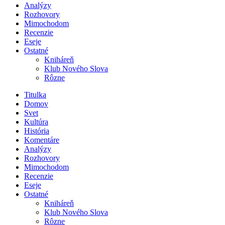
Analýzy
Rozhovory
Mimochodom
Recenzie
Eseje
Ostatné
Kniháreň
Klub Nového Slova
Rôzne
Titulka
Domov
Svet
Kultúra
História
Komentáre
Analýzy
Rozhovory
Mimochodom
Recenzie
Eseje
Ostatné
Kniháreň
Klub Nového Slova
Rôzne