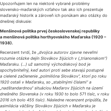
Upozorňujem len na niektoré vybrané problémy
slovensko-maďarských vzťahov tak ako ich prezentuje
maďarský historik a zároveň ich ponúkam ako otázky do
dnešnej diskusie:
Menšinová politika prvej československej republiky
a menšinová politika horthyovského Maďarska (1920 –
1938).
Recenzent tvrdí, že „
dvojica autorov zjavne neveľmi
rozumie otázke dejín Slovákov žijúcich v („trianonskom”)
Maďarsku. (…) už samotný východiskový bod je
spochybniteľný, keď autori proti sebe stavajú postupné
a cielené začlenenie „polmilióna Slovákov“, ktorí po roku
1920 ostali v Maďarsku, so „stabilnými číslami“ a
„nadštandardnou“ situáciou Maďarov žijúcich na území
dnešného Slovenska (v roku 1930 to bolo 571 tisíc, v roku
2016 ich bolo 455 tisíc). Následne recenzent pripúšťa, že
asimilácia väčšiny Slovákov žijúcich v Maďarsku je