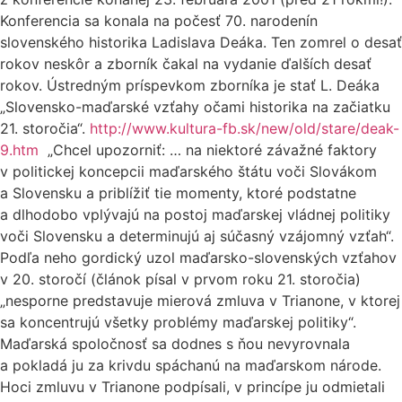
Konferencia sa konala na počesť 70. narodenín
slovenského historika Ladislava Deáka. Ten zomrel o desať
rokov neskôr a zborník čakal na vydanie ďalších desať
rokov. Ústredným príspevkom zborníka je stať L. Deáka
„Slovensko-maďarské vzťahy očami historika na začiatku
21. storočia“.
http://www.kultura-fb.sk/new/old/stare/deak-
9.htm
„Chcel upozorniť: … na niektoré závažné faktory
v politickej koncepcii maďarského štátu voči Slovákom
a Slovensku a priblížiť tie momenty, ktoré podstatne
a dlhodobo vplývajú na postoj maďarskej vládnej politiky
voči Slovensku a determinujú aj súčasný vzájomný vzťah“.
Podľa neho gordický uzol maďarsko-slovenských vzťahov
v 20. storočí (článok písal v prvom roku 21. storočia)
„nesporne predstavuje mierová zmluva v Trianone, v ktorej
sa koncentrujú všetky problémy maďarskej politiky“.
Maďarská spoločnosť sa dodnes s ňou nevyrovnala
a pokladá ju za krivdu spáchanú na maďarskom národe.
Hoci zmluvu v Trianone podpísali, v princípe ju odmietali