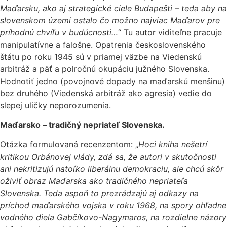
Maďarsku, ako aj strategické ciele Budapešti – teda aby na
slovenskom území ostalo čo možno najviac Maďarov pre
príhodnú chvíľu v budúcnosti…
“ Tu autor viditeľne pracuje
manipulatívne a falošne. Opatrenia československého
štátu po roku 1945 sú v priamej väzbe na Viedenskú
arbitráž a päť a polročnú okupáciu južného Slovenska.
Hodnotiť jedno (povojnové dopady na maďarskú menšinu)
bez druhého (Viedenská arbitráž ako agresia) vedie do
slepej uličky neporozumenia.
Maďarsko – tradičný nepriateľ Slovenska.
Otázka formulovaná recenzentom: „
Hoci kniha nešetrí
kritikou Orbánovej vlády, zdá sa, že autori v skutočnosti
ani nekritizujú natoľko liberálnu demokraciu, ale chcú skôr
oživiť obraz Maďarska ako tradičného nepriateľa
Slovenska. Teda aspoň to prezrádzajú aj odkazy na
príchod maďarského vojska v roku 1968, na spory ohľadne
vodného diela Gabčíkovo-Nagymaros, na rozdielne názory