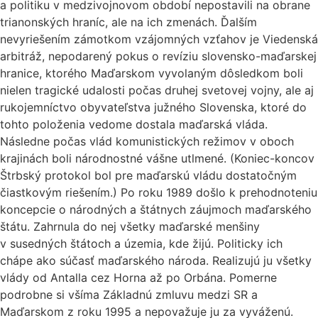
a politiku v medzivojnovom období nepostavili na obrane
trianonských hraníc, ale na ich zmenách. Ďalším
nevyriešením zámotkom vzájomných vzťahov je Viedenská
arbitráž, nepodarený pokus o revíziu slovensko-maďarskej
hranice, ktorého Maďarskom vyvolaným dôsledkom boli
nielen tragické udalosti počas druhej svetovej vojny, ale aj
rukojemníctvo obyvateľstva južného Slovenska, ktoré do
tohto položenia vedome dostala maďarská vláda.
Následne počas vlád komunistických režimov v oboch
krajinách boli národnostné vášne utlmené. (Koniec-koncov
Štrbský protokol bol pre maďarskú vládu dostatočným
čiastkovým riešením.) Po roku 1989 došlo k prehodnoteniu
koncepcie o národných a štátnych záujmoch maďarského
štátu. Zahrnula do nej všetky maďarské menšiny
v susedných štátoch a územia, kde žijú. Politicky ich
chápe ako súčasť maďarského národa. Realizujú ju všetky
vlády od Antalla cez Horna až po Orbána. Pomerne
podrobne si všíma Základnú zmluvu medzi SR a
Maďarskom z roku 1995 a nepovažuje ju za vyváženú.