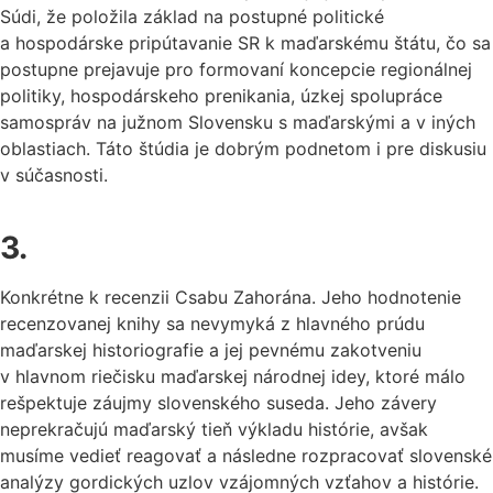
Súdi, že položila základ na postupné politické
a hospodárske pripútavanie SR k maďarskému štátu, čo sa
postupne prejavuje pro formovaní koncepcie regionálnej
politiky, hospodárskeho prenikania, úzkej spolupráce
samospráv na južnom Slovensku s maďarskými a v iných
oblastiach. Táto štúdia je dobrým podnetom i pre diskusiu
v súčasnosti.
3.
Konkrétne k recenzii Csabu Zahorána. Jeho hodnotenie
recenzovanej knihy sa nevymyká z hlavného prúdu
maďarskej historiografie a jej pevnému zakotveniu
v hlavnom riečisku maďarskej národnej idey, ktoré málo
rešpektuje záujmy slovenského suseda. Jeho závery
neprekračujú maďarský tieň výkladu histórie, avšak
musíme vedieť reagovať a následne rozpracovať slovenské
analýzy gordických uzlov vzájomných vzťahov a histórie.