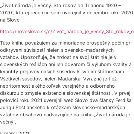
„Život národa je večný. Sto rokov od Trianonu 1920 –
2020“, ktorej recenziu som uverejnil v decembri roku 2020
na Slove:
https://noveslovo.sk/c/Zivot_naroda_je_vecny_Sto_rokov_
Túto knihu považujem za mimoriadne prospešný počin pri
odkrývaní súvislostí nielen slovensko-maďarských
vzťahov. Upozorňuje, že hrdosť na svoj štát nie je v
slovenských reáliách ani len odvarom či výluhom kvality a
kvantity prejavov našich susedov k svojim štátnostiam.
Všetkých susedov, nielen Maďarska! Výrazná je tiež
neprítomnosť akéhokoľvek verejného a odborného
diskurzu o zmysle existencie slovenskej štátnosti. V prvej
polovici roku 2021 uverejnil web Slovo dva články Ferdiša
Jurigu Peštianského k otázkam slovensko-maďarských
vzťahov obsahovo nadväzujúce na knihu „Život národa je
večný“,
v marci 2021: