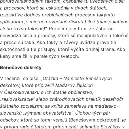
poľutovaniahodným faktom, chápanie tu uvedených čísel
a procesov, ktoré sa uskutočnili v dvoch štátoch,
respektíve dodnes prebiehajúcich procesov takýmto
spôsobom je mierne povedané diskutabilné (manipulatívne
alebo rovno falošné)“.
Problém je v tom, že Zahorán
neuvádza čísla a procesy, ktoré sú manipulatívne a falošné
a prečo sú také. Ako fakty a závery uvádza práve tie
skutočnosti a tie prístupy, ktoré vyčíta druhej strane. Ako
keby sme žili v paralelných svetoch.
Benešove dekréty
.
V recenzii sa píše:
„Otázka – Namiesto Benešových
dekrétov, ktoré pripravili Maďarov žijúcich
v Československu o ich štátne občianstvo,
„reslovakizácie“ alebo znárodňovacích praktík desaťročí
štátneho socializmu sa kniha zameriava na maďarsko-
slovenskú „výmenu obyvateľstva“. Úlohou tých pár
odsekov, ktoré sa tomu venujú
(Benešovym dekrétom),
je
v prvom rade čitateľom pripomenúť splynutie Slovákov v