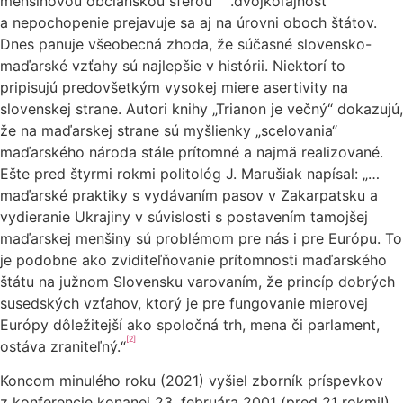
menšinovou občianskou sférou“
.dvojkoľajnosť
a nepochopenie prejavuje sa aj na úrovni oboch štátov.
Dnes panuje všeobecná zhoda, že súčasné slovensko-
maďarské vzťahy sú najlepšie v histórii. Niektorí to
pripisujú predovšetkým vysokej miere asertivity na
slovenskej strane. Autori knihy „Trianon je večný“ dokazujú,
že na maďarskej strane sú myšlienky „scelovania“
maďarského národa stále prítomné a najmä realizované.
Ešte pred štyrmi rokmi politológ J. Marušiak napísal: „…
maďarské praktiky s vydávaním pasov v Zakarpatsku a
vydieranie Ukrajiny v súvislosti s postavením tamojšej
maďarskej menšiny sú problémom pre nás i pre Európu. To
je podobne ako zviditeľňovanie prítomnosti maďarského
štátu na južnom Slovensku varovaním, že princíp dobrých
susedských vzťahov, ktorý je pre fungovanie mierovej
Európy dôležitejší ako spoločná trh, mena či parlament,
[2]
ostáva zraniteľný.“
Koncom minulého roku (2021) vyšiel zborník príspevkov
z konferencie konanej 23. februára 2001 (pred 21 rokmi!).