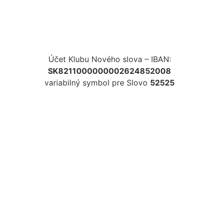
Účet Klubu Nového slova – IBAN:
SK8211000000002624852008
variabilný symbol pre Slovo
52525