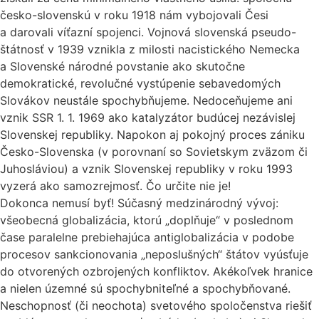
česko-slovenskú v roku 1918 nám vybojovali Česi
a darovali víťazní spojenci. Vojnová slovenská pseudo-
štátnosť v 1939 vznikla z milosti nacistického Nemecka
a Slovenské národné povstanie ako skutočne
demokratické, revolučné vystúpenie sebavedomých
Slovákov neustále spochybňujeme. Nedoceňujeme ani
vznik SSR 1. 1. 1969 ako katalyzátor budúcej nezávislej
Slovenskej republiky. Napokon aj pokojný proces zániku
Česko-Slovenska (v porovnaní so Sovietskym zväzom či
Juhosláviou) a vznik Slovenskej republiky v roku 1993
vyzerá ako samozrejmosť. Čo určite nie je!
Dokonca nemusí byť! Súčasný medzinárodný vývoj:
všeobecná globalizácia, ktorú „doplňuje“ v poslednom
čase paralelne prebiehajúca antiglobalizácia v podobe
procesov sankcionovania „neposlušných“ štátov vyúsťuje
do otvorených ozbrojených konfliktov. Akékoľvek hranice
a nielen územné sú spochybniteľné a spochybňované.
Neschopnosť (či neochota) svetového spoločenstva riešiť