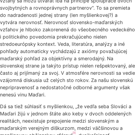
vzťahy sa môžu utvárať iba na princípe spolupráce dvoch
svojbytných a rovnoprávnych partnerov“. To sa premieta
do nadradenosti jednej strany (len myšlienkovej?) a
vytvára nerovnosť. Nerovnosť slovensko-maďarských
vzťahov je hlboko zakorenená do všeobecného vedeckého
i politického povedomia prekračujúceho nielen
stredoeurópsky kontext. Veda, literatúra, analýzy a iné
pohľady automaticky vychádzajú z axiómy považujúcej
maďarský pohľad za objektívny a smerodajný. Na
slovenskej strane ja takýto prístup nielen rešpektovaný, ale
často aj prijímaný za svoj. V atmosfére nerovnosti sa vedie
vzájomná diskusia už celých sto rokov. Za našu slovenskú
nepripravenosť a nedostatočné odborné argumenty však
nenesú vinu Maďari.
Dá sa tiež súhlasiť s myšlienkou, „že vedľa seba Slováci a
Maďari žijú v jednom štáte ako keby v dvoch oddelených
realitách, neexistuje prepojenie medzi slovenským a
maďarským verejným diškurzom, medzi väčšinovou a
[1]