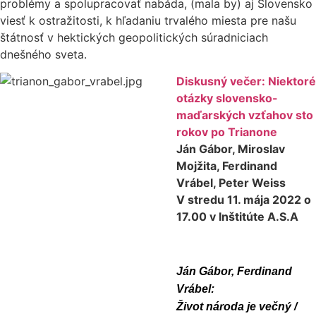
problémy a spolupracovať nabáda, (mala by) aj Slovensko
viesť k ostražitosti, k hľadaniu trvalého miesta pre našu
štátnosť v hektických geopolitických súradniciach
dnešného sveta.
Diskusný večer: Niektoré
otázky slovensko-
maďarských vzťahov sto
rokov po Trianone
Ján Gábor, Miroslav
Mojžita, Ferdinand
Vrábel, Peter Weiss
V stredu 11. mája 2022 o
17.00 v Inštitúte A.S.A
Ján Gábor, Ferdinand
Vrábel:
Život národa je večný /