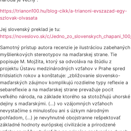
https://trianon100.hu/blog-cikk/a-trianoni-evszazad-egy-
szlovak-olvasata
Jej slovenský preklad je tu:
https://noveslovo.sk/c/Jedno_zo_slovenskych_chapani_100
Samotný prístup autora recenzie je ilustráciou zabehaných
myšlienkových stereotypov na maďarskej strane. Tie
popisuje M. Mojžita, ktorý sa odvoláva na štúdiu z
projektu Ústavu medzinárodných vzťahov v Prahe spred
tridsiatich rokov a konštatuje: „zbližovanie slovensko-
maďarských záujmov komplikujú rozdielne typy reflexie a
sebareflexie a na maďarskej strane prevažuje pocit
veľkého národa, na základe ktorého sa stotožňujú uhorské
dejiny s maďarskými. (…) vo vzájomných vzťahoch
nevystačíme s minulosťou ani s úzkym národným
pohľadom, (…) je nevyhnutné obojstranne rešpektovať
základné hodnoty európskej civilizácie a prirodzené