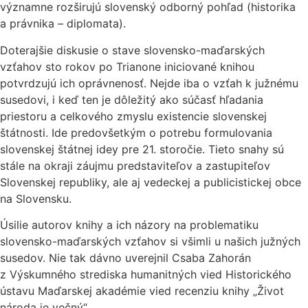
významne rozširujú slovenský odborný pohľad (historika
a právnika – diplomata).
Doterajšie diskusie o stave slovensko-maďarských
vzťahov sto rokov po Trianone iniciované knihou
potvrdzujú ich oprávnenosť. Nejde iba o vzťah k južnému
susedovi, i keď ten je dôležitý ako súčasť hľadania
priestoru a celkového zmyslu existencie slovenskej
štátnosti. Ide predovšetkým o potrebu formulovania
slovenskej štátnej idey pre 21. storočie. Tieto snahy sú
stále na okraji záujmu predstaviteľov a zastupiteľov
Slovenskej republiky, ale aj vedeckej a publicistickej obce
na Slovensku.
Úsilie autorov knihy a ich názory na problematiku
slovensko-maďarských vzťahov si všimli u našich južných
susedov. Nie tak dávno uverejnil Csaba Zahorán
z Výskumného strediska humanitných vied Historického
ústavu Maďarskej akadémie vied recenziu knihy „Život
národa je večný“.