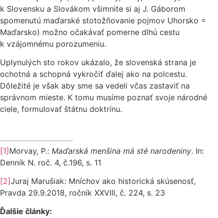
k Slovensku a Slovákom všimnite si aj J. Gáborom
spomenutú maďarské stotožňovanie pojmov Uhorsko =
Maďarsko) možno očakávať pomerne dlhú cestu
k vzájomnému porozumeniu.
Uplynulých sto rokov ukázalo, že slovenská strana je
ochotná a schopná vykročiť ďalej ako na polcestu.
Dôležité je však aby sme sa vedeli včas zastaviť na
správnom mieste. K tomu musíme poznať svoje národné
ciele, formulovať štátnu doktrínu.
[1]
Morvay, P.:
Maďarská menšina má sté narodeniny
. In:
Denník N. roč. 4, č.196, s. 11
[2]
Juraj Marušiak: Mníchov ako historická skúsenosť,
Pravda 29.9.2018, ročník XXVIII, č. 224, s. 23
Ďalšie články: