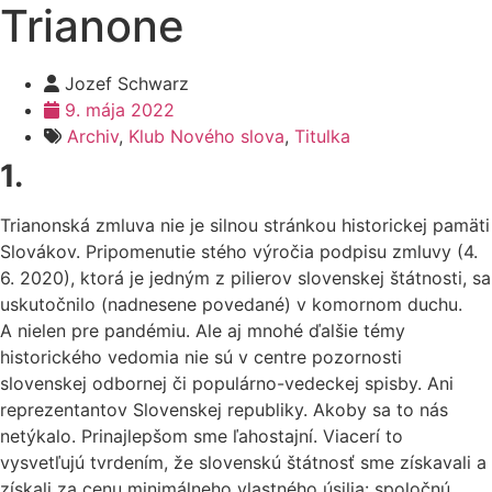
Trianone
Jozef Schwarz
9. mája 2022
Archiv
,
Klub Nového slova
,
Titulka
1.
Trianonská zmluva nie je silnou stránkou historickej pamäti
Slovákov. Pripomenutie stého výročia podpisu zmluvy (4.
6. 2020), ktorá je jedným z pilierov slovenskej štátnosti, sa
uskutočnilo (nadnesene povedané) v komornom duchu.
A nielen pre pandémiu. Ale aj mnohé ďalšie témy
historického vedomia nie sú v centre pozornosti
slovenskej odbornej či populárno-vedeckej spisby. Ani
reprezentantov Slovenskej republiky. Akoby sa to nás
netýkalo. Prinajlepšom sme ľahostajní. Viacerí to
vysvetľujú tvrdením, že slovenskú štátnosť sme získavali a
získali za cenu minimálneho vlastného úsilia: spoločnú