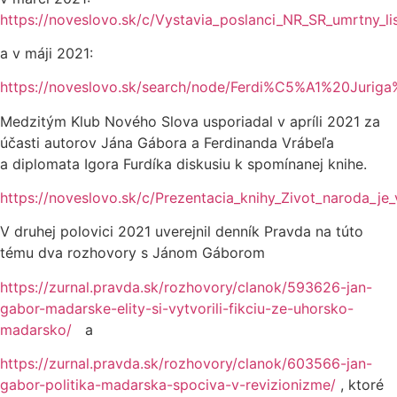
https://noveslovo.sk/c/Vystavia_poslanci_NR_SR_umrtny_li
a v máji 2021:
https://noveslovo.sk/search/node/Ferdi%C5%A1%20Juri
Medzitým Klub Nového Slova usporiadal v apríli 2021 za
účasti autorov Jána Gábora a Ferdinanda Vrábeľa
a diplomata Igora Furdíka diskusiu k spomínanej knihe.
https://noveslovo.sk/c/Prezentacia_knihy_Zivot_naroda_je
V druhej polovici 2021 uverejnil denník Pravda na túto
tému dva rozhovory s Jánom Gáborom
https://zurnal.pravda.sk/rozhovory/clanok/593626-jan-
gabor-madarske-elity-si-vytvorili-fikciu-ze-uhorsko-
madarsko/
a
https://zurnal.pravda.sk/rozhovory/clanok/603566-jan-
gabor-politika-madarska-spociva-v-revizionizme/
, ktoré