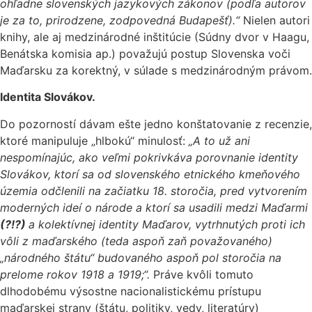
ohľadne slovenských jazykových zákonov (podľa autorov
je za to, prirodzene, zodpovedná Budapešť).“
Nielen autori
knihy, ale aj medzinárodné inštitúcie (Súdny dvor v Haagu,
Benátska komisia ap.) považujú postup Slovenska voči
Maďarsku za korektný, v súlade s medzinárodným právom.
Identita Slovákov.
Do pozorností dávam ešte jedno konštatovanie z recenzie,
ktoré manipuluje „hlbokú“ minulosť:
„A to už ani
nespomínajúc, ako veľmi pokrivkáva porovnanie identity
Slovákov, ktorí sa od slovenského etnického kmeňového
územia odčlenili na začiatku 18. storočia, pred vytvorením
moderných ideí o národe a ktorí sa usadili medzi Maďarmi
(?!?)
a kolektívnej identity Maďarov, vytrhnutých proti ich
vôli z maďarského (teda aspoň zaň považovaného)
„národného štátu“ budovaného aspoň pol storočia na
prelome rokov 1918 a 1919;“.
Práve kvôli tomuto
dlhodobému výsostne nacionalistickému prístupu
maďarskej strany (štátu, politiky, vedy, literatúry)