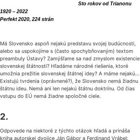
Sto rokov od Trianonu
1920 – 2022
Perfekt 2020, 224 strán
Má Slovensko aspoň nejakú predstavu svojej budúcnosti,
alebo sa uspokojíme s (často spochybňovaným) textom
preambuly Ústavy? Zamýšľame sa nad zmyslom existencie
slovenskej štátnosti? Hľadáme národné riešenia, ktoré
umožnia prežitie slovenskej štátnej idey? A máme nejakú…
Existujú tvrdenia (oprávnené?), že Slovensko nemá žiadnu
štátnu ideu. Nemá ani len nejakú štátnu doktrínu. Od čias
vstupu do EÚ nemá žiadne spoločné ciele.
2.
Odpovede na niektoré z týchto otázok hľadá a prináša
kniha autorskej dvojice Ján Gábor a Ferdinand Vrábel: