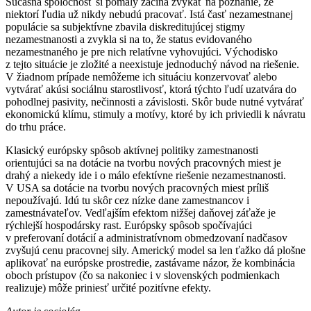
Súčasná spoločnosť si pomaly začína zvykať na poznanie, že
niektorí ľudia už nikdy nebudú pracovať. Istá časť nezamestnanej
populácie sa subjektívne zbavila diskreditujúcej stigmy
nezamestnanosti a zvykla si na to, že status evidovaného
nezamestnaného je pre nich relatívne vyhovujúci. Východisko
z tejto situácie je zložité a neexistuje jednoduchý návod na riešenie.
V žiadnom prípade nemôžeme ich situáciu konzervovať alebo
vytvárať akúsi sociálnu starostlivosť, ktorá týchto ľudí uzatvára do
pohodlnej pasivity, nečinnosti a závislosti. Skôr bude nutné vytvárať
ekonomickú klímu, stimuly a motívy, ktoré by ich priviedli k návratu
do trhu práce.
Klasický európsky spôsob aktívnej politiky zamestnanosti
orientujúci sa na dotácie na tvorbu nových pracovných miest je
drahý a niekedy ide i o málo efektívne riešenie nezamestnanosti.
V USA sa dotácie na tvorbu nových pracovných miest príliš
nepoužívajú. Idú tu skôr cez nízke dane zamestnancov i
zamestnávateľov. Vedľajším efektom nižšej daňovej záťaže je
rýchlejší hospodársky rast. Európsky spôsob spočívajúci
v preferovaní dotácií a administratívnom obmedzovaní nadčasov
zvyšujú cenu pracovnej sily. Americký model sa len ťažko dá plošne
aplikovať na európske prostredie, zastávame názor, že kombinácia
oboch prístupov (čo sa nakoniec i v slovenských podmienkach
realizuje) môže priniesť určité pozitívne efekty.