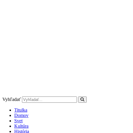
Preskočiť
na
obsah
Vyhľadať
Titulka
Domov
Svet
Kultúra
História