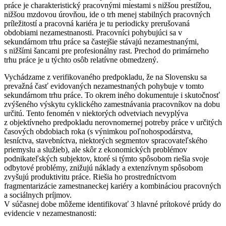
práce je charakteristický pracovnými miestami s nižšou prestížou,
nižšou mzdovou úrovňou, ide o trh menej stabilných pracovných
príležitostí a pracovná kariéra je tu periodicky prerušovaná
obdobiami nezamestnanosti. Pracovníci pohybujúci sa v
sekundárnom trhu práce sa častejšie stávajú nezamestnanými,
s nižšími šancami pre profesionálny rast. Prechod do primárneho
trhu práce je u týchto osôb relatívne obmedzený.
Vychádzame z verifikovaného predpokladu, že na Slovensku sa
prevažná časť evidovaných nezamestnaných pohybuje v tomto
sekundárnom trhu práce. To okrem iného dokumentuje i skutočnosť
zvýšeného výskytu cyklického zamestnávania pracovníkov na dobu
určitú. Tento fenomén v niektorých odvetviach nevyplýva
z objektívneho predpokladu nerovnomernej potreby práce v určitých
časových obdobiach roka (s výnimkou poľnohospodárstva,
lesníctva, stavebníctva, niektorých segmentov spracovateľského
priemyslu a služieb), ale skôr z ekonomických problémov
podnikateľských subjektov, ktoré si týmto spôsobom riešia svoje
odbytové problémy, znižujú náklady a extenzívnym spôsobom
zvyšujú produktivitu práce. Riešia ho prostredníctvom
fragmentarizácie zamestnaneckej kariéry a kombináciou pracovných
a sociálnych príjmov.
V súčasnej dobe môžeme identifikovať 3 hlavné prítokové prúdy do
evidencie v nezamestnanosti: