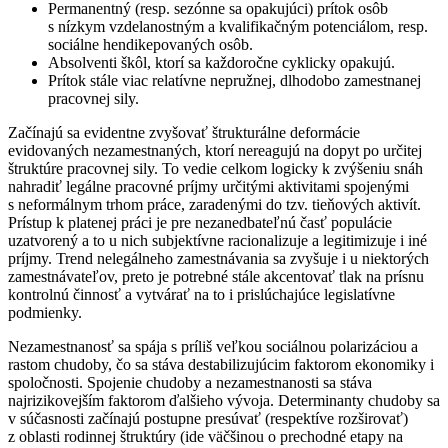
Permanentný (resp. sezónne sa opakujúci) prítok osôb
s nízkym vzdelanostným a kvalifikačným potenciálom, resp.
sociálne hendikepovaných osôb.
Absolventi škôl, ktorí sa každoročne cyklicky opakujú.
Prítok stále viac relatívne nepružnej, dlhodobo zamestnanej
pracovnej sily.
Začínajú sa evidentne zvyšovať štrukturálne deformácie
evidovaných nezamestnaných, ktorí nereagujú na dopyt po určitej
štruktúre pracovnej sily. To vedie celkom logicky k zvýšeniu snáh
nahradiť legálne pracovné príjmy určitými aktivitami spojenými
s neformálnym trhom práce, zaradenými do tzv. tieňových aktivít.
Prístup k platenej práci je pre nezanedbateľnú časť populácie
uzatvorený a to u nich subjektívne racionalizuje a legitimizuje i iné
príjmy. Trend nelegálneho zamestnávania sa zvyšuje i u niektorých
zamestnávateľov, preto je potrebné stále akcentovať tlak na prísnu
kontrolnú činnosť a vytvárať na to i prislúchajúce legislatívne
podmienky.
Nezamestnanosť sa spája s príliš veľkou sociálnou polarizáciou a
rastom chudoby, čo sa stáva destabilizujúcim faktorom ekonomiky i
spoločnosti. Spojenie chudoby a nezamestnanosti sa stáva
najrizikovejším faktorom ďalšieho vývoja. Determinanty chudoby sa
v súčasnosti začínajú postupne presúvať (respektíve rozširovať)
z oblasti rodinnej štruktúry (ide väčšinou o prechodné etapy na