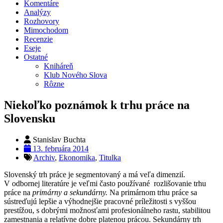
Komentáre
Analýzy
Rozhovory
Mimochodom
Recenzie
Eseje
Ostatné
Kniháreň
Klub Nového Slova
Rôzne
Niekoľko poznámok k trhu práce na
Slovensku
Stanislav Buchta
13. februára 2014
Archiv
,
Ekonomika
,
Titulka
Slovenský trh práce je segmentovaný a má veľa dimenzií.
V odbornej literatúre je veľmi často používané rozlišovanie trhu
práce na
primárny a sekundárny.
Na primárnom trhu práce sa
sústreďujú lepšie a výhodnejšie pracovné príležitosti s vyššou
prestížou, s dobrými možnosťami profesionálneho rastu, stabilitou
zamestnania a relatívne dobre platenou prácou. Sekundárny trh