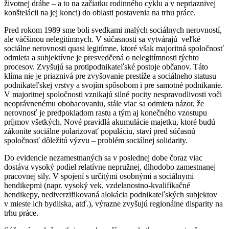
životnej dráhe – a to na začiatku rodinného cyklu a v nepriaznivej
konštelácii na jej konci) do oblasti postavenia na trhu práce.
Pred rokom 1989 sme boli svedkami malých sociálnych nerovností,
ale väčšinou nelegitímnych. V súčasnosti sa vytvárajú veľké
sociálne nerovnosti quasi legitímne, ktoré však majoritná spoločnosť
odmieta a subjektívne je presvedčená o nelegitímnosti týchto
procesov. Zvyšujú sa protipodnikateľské postoje občanov. Táto
klíma nie je priaznivá pre zvyšovanie prestíže a sociálneho statusu
podnikateľskej vrstvy a svojím spôsobom i pre samotné podnikanie.
V majoritnej spoločnosti vznikajú silné pocity nespravodlivosti voči
neoprávnenému obohacovaniu, stále viac sa odmieta názor, že
nerovnosť je predpokladom rastu a tým aj konečného vzostupu
príjmov všetkých. Nové pravidlá akumulácie majetku, ktoré budú
zákonite sociálne polarizovať populáciu, staví pred súčasnú
spoločnosť dôležitú výzvu – problém sociálnej solidarity.
Do evidencie nezamestnaných sa v poslednej dobe čoraz viac
dostáva vysoký podiel relatívne nepružnej, dlhodobo zamestnanej
pracovnej sily. V spojení s určitými osobnými a sociálnymi
hendikepmi (napr. vysoký vek, vzdelanostno-kvalifikačné
hendikepy, nediverzifikovaná alokácia podnikateľských subjektov
v mieste ich bydliska, atď.), výrazne zvyšujú regionálne disparity na
trhu práce.