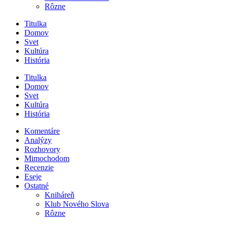
Rôzne
Titulka
Domov
Svet
Kultúra
História
Titulka
Domov
Svet
Kultúra
História
Komentáre
Analýzy
Rozhovory
Mimochodom
Recenzie
Eseje
Ostatné
Kniháreň
Klub Nového Slova
Rôzne