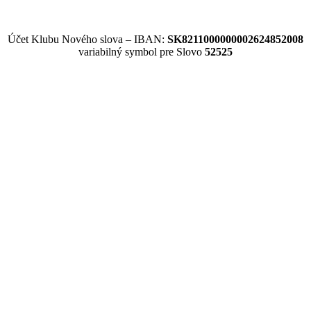
Účet Klubu Nového slova – IBAN:
SK8211000000002624852008
variabilný symbol pre Slovo
52525