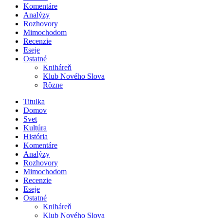
Komentáre
Analýzy
Rozhovory
Mimochodom
Recenzie
Eseje
Ostatné
Kniháreň
Klub Nového Slova
Rôzne
Titulka
Domov
Svet
Kultúra
História
Komentáre
Analýzy
Rozhovory
Mimochodom
Recenzie
Eseje
Ostatné
Kniháreň
Klub Nového Slova