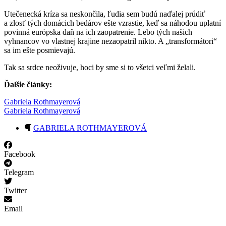
Utečenecká kríza sa neskončila, ľudia sem budú naďalej prúdiť
a zlosť tých domácich bedárov ešte vzrastie, keď sa náhodou uplatní
povinná európska daň na ich zaopatrenie. Lebo tých našich
vyhnancov vo vlastnej krajine nezaopatril nikto. A „transformátori“
sa im ešte posmievajú.
Tak sa srdce neoživuje, hoci by sme si to všetci veľmi želali.
Ďalšie články:
Gabriela Rothmayerová
Gabriela Rothmayerová
GABRIELA ROTHMAYEROVÁ
Facebook
Telegram
Twitter
Email