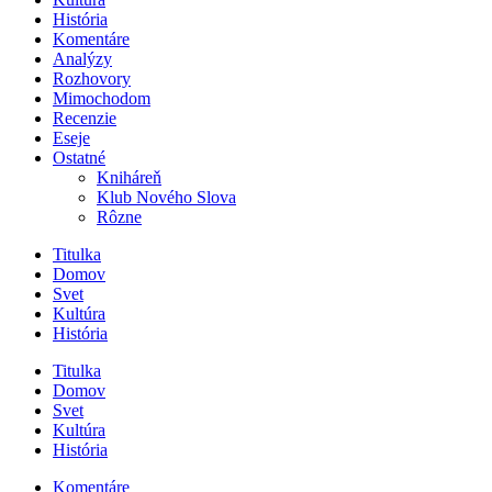
História
Komentáre
Analýzy
Rozhovory
Mimochodom
Recenzie
Eseje
Ostatné
Kniháreň
Klub Nového Slova
Rôzne
Titulka
Domov
Svet
Kultúra
História
Titulka
Domov
Svet
Kultúra
História
Komentáre