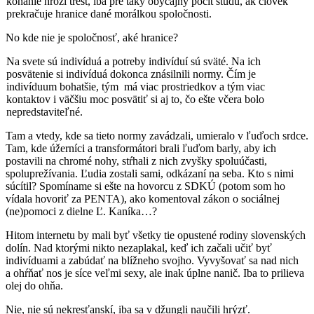
konanie hrozí trest, iba pre taký obyčajný pocit studu, ak človek
prekračuje hranice dané morálkou spo­ločnosti.
No kde nie je spoločnosť, aké hranice?
Na svete sú indivíduá a potreby indivíduí sú sväté. Na ich
posvätenie si indivíduá dokonca znásilnili normy. Čím je
indivíduum bohatšie, tým má viac prostriedkov a tým viac
kontaktov i väčšiu moc posvätiť si aj to, čo ešte včera bolo
nepredstaviteľné.
Tam a vtedy, kde sa tieto normy zavádzali, umieralo v ľuďoch srdce.
Tam, kde úžerníci a transformátori brali ľuďom barly, aby ich
postavili na chromé nohy, stŕhali z nich zvyšky spoluúčasti,
spoluprežívania. Ľudia zostali sami, odkázaní na seba. Kto s nimi
súcítil? Spomíname si ešte na hovorcu z SDKÚ (potom som ho
vídala hovoriť za PENTA), ako komentoval zákon o sociálnej
(ne)pomoci z dielne Ľ. Kaníka…?
Hitom internetu by mali byť všetky tie opustené rodiny slovenských
dolín. Nad ktorými nikto nezaplakal, keď ich začali učiť byť
indivíduami a zabúdať na blížneho svojho. Vyvyšovať sa nad nich
a ohŕňať nos je síce veľmi sexy, ale inak úplne nanič. Iba to prilieva
olej do ohňa.
Nie, nie sú nekresťanskí, iba sa v džungli naučili hrýzť.