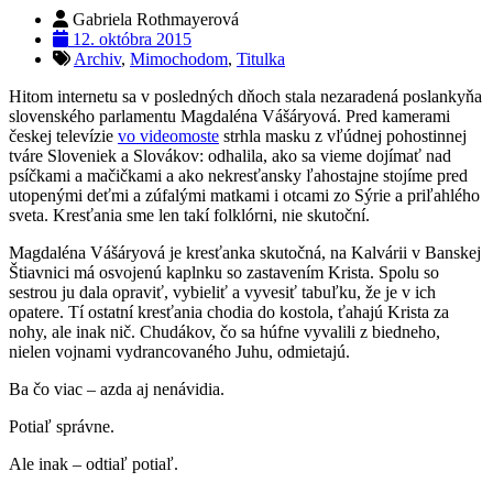
Gabriela Rothmayerová
12. októbra 2015
Archiv
,
Mimochodom
,
Titulka
Hitom internetu sa v posledných dňoch stala nezaradená poslankyňa
slovenského parlamentu Magdaléna Vášáryová. Pred kamerami
českej televízie
vo videomoste
strhla masku z vľúdnej pohostinnej
tváre Sloveniek a Slovákov: odhalila, ako sa vieme dojímať nad
psíčkami a mačičkami a ako nekresťansky ľahostajne stojíme pred
utopenými deťmi a zúfalými matkami i otcami zo Sýrie a priľahlého
sveta. Kresťania sme len takí folklórni, nie skutoční.
Magdaléna Vášáryová je kresťanka skutočná, na Kalvárii v Banskej
Štiavnici má osvojenú kaplnku so zastavením Krista. Spolu so
sestrou ju dala opraviť, vybieliť a vyvesiť tabuľku, že je v ich
opatere. Tí ostatní kresťania chodia do kostola, ťahajú Krista za
nohy, ale inak nič. Chudákov, čo sa húfne vyvalili z biedneho,
nielen vojnami vydrancovaného Juhu, odmietajú.
Ba čo viac – azda aj nenávidia.
Potiaľ správne.
Ale inak – odtiaľ potiaľ.