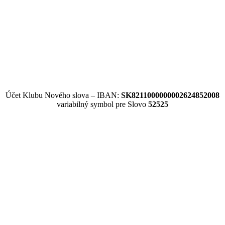
Účet Klubu Nového slova – IBAN:
SK8211000000002624852008
variabilný symbol pre Slovo
52525