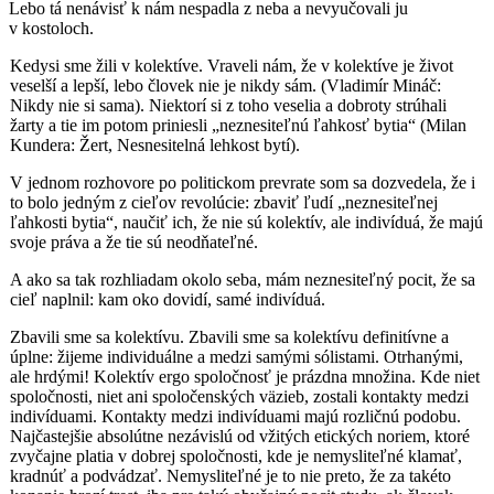
Lebo tá nenávisť k nám nespadla z neba a nevyučovali ju
v kostoloch.
Kedysi sme žili v kolektíve. Vraveli nám, že v kolektí­ve je život
veselší a lepší, lebo človek nie je nikdy sám. (Vladimír Mináč:
Nikdy nie si sama). Niektorí si z toho veselia a dobroty strúhali
žarty a tie im potom prinies­li „neznesiteľnú ľahkosť bytia“ (Milan
Kundera: Žert, Nesnesitelná lehkost bytí).
V jednom rozhovore po politickom prevrate som sa dozvedela, že i
to bolo jedným z cieľov revolúcie: zbaviť ľudí „neznesiteľnej
ľahkosti bytia“, naučiť ich, že nie sú kolektív, ale indivíduá, že majú
svoje práva a že tie sú neodňateľné.
A ako sa tak rozhliadam okolo seba, mám neznesiteľný pocit, že sa
cieľ naplnil: kam oko dovidí, samé indivíduá.
Zbavili sme sa kolektívu. Zbavili sme sa kolektívu de­finitívne a
úplne: žijeme individuálne a medzi samými sólistami. Otrhanými,
ale hrdými! Kolektív ergo spoločnosť je prázdna množina. Kde niet
spoločnosti, niet ani spoločenských väzieb, zo­stali kontakty medzi
indivíduami. Kontakty medzi indi­víduami majú rozličnú podobu.
Najčastejšie absolútne nezávislú od vžitých etických noriem, ktoré
zvyčajne platia v dobrej spoločnosti, kde je nemysliteľné klamať,
kradnúť a podvádzať. Nemysliteľné je to nie preto, že za takéto