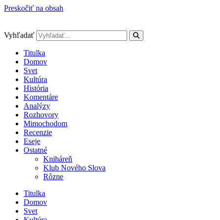
Preskočiť na obsah
Vyhľadať
Titulka
Domov
Svet
Kultúra
História
Komentáre
Analýzy
Rozhovory
Mimochodom
Recenzie
Eseje
Ostatné
Kniháreň
Klub Nového Slova
Rôzne
Titulka
Domov
Svet
Kultúra