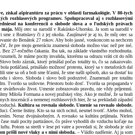
, získal ašpirantúru za prácu v oblasti farmakológie. V 80-tych
ckých rozhlasových programov. Spolupracoval aj s rozhlasovými
edniesol na konferencii o slobode slova a o ľudských právach
. mája.
Môj otec sa narodil v Rakúsko-Uhorsku. Ja som sa narodil v
me z Bratislavy či z jej okolia. Zaujímavé je aj to, že môj otec sa
ycestovanie do Benátok 27 rokov. Aby bolo jasné, vonkoncom sa nechcem
čiť, že pre moju generáciu znamená sloboda možno viac než pre iné,
. Bez 27-ročného čakania. Iba tak, na základe vlastného rozhodnutia.
ozumeli, že máme pocity invalida, ktorému sa odrazu vráti cit do nôh
ovo bolo zázrak, ktorý prinášal počas totality to, čo sa zakazovalo.
á bola potláčaná, prinášalo možnosť protestu, ktorý sa v metaforách dal
li sme sa oň a boli sme šťastní, že sme našli spôsob, ako sa dostať ku
du i slovo. Sloboda i slovo boli podozrivé. Znamenali pre totalitu
film. Tvorilo sa usilovne. Priestoru bolo dosť. Tvorila sa propaganda v
 stvárňovalo život. Umenie zobrazovalo pravdu, nie vždy príjemnú.
ilmy Miloša Formana a novej pražskej vlny. Ako je možné, že sa hrali
víznych inscenácií a nemenej rozhlasových hier, že sa prekladali západní
dnoduchá.
Kultúra sa rovnala slobode. Umenie sa rovnalo slobode.
ci. Čierne listiny. Kto sa na nich ocitol, nesmel tvoriť. Alebo mohol,
dšením. Neraz dvojnásobným. A rovnako sa kultúra prijímala. Nielen
om čase mali pocity partizánov, čo práve vyhodili do vzduchu koľaje na
ftu. Potom sa stretli v lese pri vatre a povedali si, že sloboda je síce
m prišli nové vlaky a s nimi sloboda.
– Vládlo nadšenie. Aj ja som