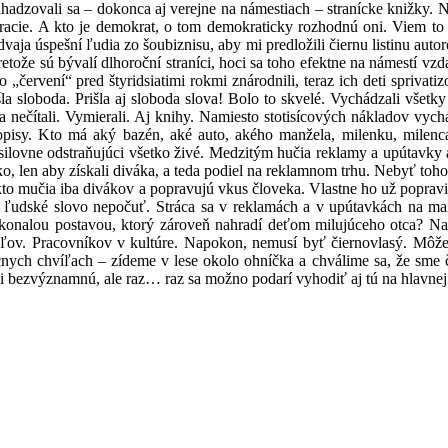
hadzovali sa – dokonca aj verejne na námestiach – stranícke knižky. Nez
emokracie. A kto je demokrat, o tom demokraticky rozhodnú oni. Viem 
vaja úspešní ľudia zo šoubiznisu, aby mi predložili čiernu listinu auto
tože sú bývalí dlhoroční straníci, hoci sa toho efektne na námestí vzd
čo „červení“ pred štyridsiatimi rokmi znárodnili, teraz ich deti sprivat
a sloboda. Prišla aj sloboda slova! Bolo to skvelé. Vychádzali všetk
ia nečítali. Vymierali. Aj knihy. Namiesto stotisícových nákladov vy
sopisy. Kto má aký bazén, aké auto, akého manžela, milenku, milen
 usilovne odstraňujúci všetko živé. Medzitým hučia reklamy a upútavky
ko, len aby získali diváka, a teda podiel na reklamnom trhu. Nebyť toho,
akto mučia iba divákov a popravujú vkus človeka. Vlastne ho už popravi
udské slovo nepočuť. Stráca sa v reklamách a v upútavkách na mani
onalou postavou, ktorý zároveň nahradí deťom milujúceho otca? Naoz
eľov. Pracovníkov v kultúre. Napokon, nemusí byť čiernovlasý. Môže 
nych chvíľach – zídeme v lese okolo ohníčka a chválime sa, že sme čít
ci bezvýznamnú, ale raz… raz sa možno podarí vyhodiť aj tú na hlavnej t