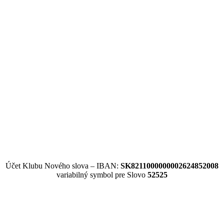
Účet Klubu Nového slova – IBAN:
SK8211000000002624852008
variabilný symbol pre Slovo
52525