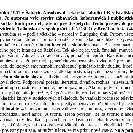
roku 1951 v Šahách. Absolvoval Lekársku fakultu UK v Bratislave
ku. Je autorom vyše stovky zábavných, kabaretných i publicisti
oľko kníh pre deti, ale aj pre dospelých. Tento príspevok pr
rezidenta Talianska a v spolupráci s UNESCO v Benátkach 3. a 4
vnučka sa – podľa všetkého – narodí v Európskej únii. Pritom všetci s
Mojej vnučke sa – dúfam – prihodí to isté. Ja som čakal na súhlas na v
pokiaľ je to možné.
Chcem hovoriť o slobode slova.
– A chcem nazna
oľne prejsť hranicu do Rakúska. Tak ako zajac, vták, čmeliak, mravec
m tváram. Zdravý si zdravie neváži, pokiaľ oň nepríde. Rakúšania ner
mnievam sa, že pre moju generáciu znamená slovo viac než pre iné. Sl
etoch, do ktorých sme nemohli nahliadnuť, prinášalo individualitu, ktor
 metaforou, mali sme svoje sladké tajomstvo, šepkali sme si o ňom, deli
iečo o slobode slova.
– Režim bol po zuby ozbrojený a strážil slobo
val slovo. Podporoval poéziu, literatúru, divadlo, rozhlas, televíziu, 
národ uprednostňoval umenie, nie propagandu. Ako na potvoru, umenie
ma pýtajú, ako je možné, že počas totality vznikali u nás výnimočné f
ali klasické knihy v stotisícových nákladoch, že vznikalo ročne sto tele
sťami o samotnom Západe, ktorý predtým nenavštívili? Odpoveď je je
i totalite.
– Samozrejme, jestvovali zoznamy autorov, ktorí neboli žiadu
ichádzali noví autori. A tvorili. Treba povedať, že sa tvorilo s na
v kinách či v divadlách, poslucháči rozhlasu či čitatelia, tí všetci v t
, také slepé, že si to sotva ktosi všimol, ale predsa, vyhodili ich. Do lu
e posledný partizán, bude žiť nádej, že raz prídu nové vlaky.
No a poto