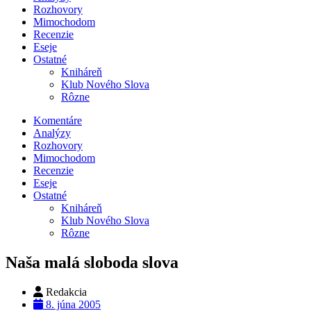
Rozhovory
Mimochodom
Recenzie
Eseje
Ostatné
Kniháreň
Klub Nového Slova
Rôzne
Komentáre
Analýzy
Rozhovory
Mimochodom
Recenzie
Eseje
Ostatné
Kniháreň
Klub Nového Slova
Rôzne
Naša malá sloboda slova
Redakcia
8. júna 2005