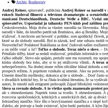
Archiv
,
Rozhovory
Andrej Reiner,
spisovateľ, publicista
Andrej Reiner sa narodil v 
rokoch študoval filmovú a televíznu dramaturgiu a scenáristi
stanicami Deutschlandfunk, Deutsche Welle a BBC. Vydal niek
spisovateľov. Usporiadal ju taliansky PEN-klub pod záštitou p
Československu. Moja dcéra sa vlastne narodila na Slovensku. Moja 
narodil v štáte, do ktorého patrili tak Bratislava, ako aj Benátky. 
sťažovať. A nechcem ani hovoriť o politike, som apolitický človek, 
ktoré sa do slobody narodili. Bol to zázrak, keď sme odrazu mohli v
Neuveriteľné! Podaktorí Rakúšania sa dosť čudovali našim rozžiarený
a on môže vstať a ísť!
Toľko o slobode. Teraz niečo o slove.
– Do
Prinášalo túžby, ktoré sa nedali realizovať, prinášalo informácie o sv
ťažko odhaliť. Slovo nás spájalo, pretože sme mu rozumeli, my spojení
kúsku slobody bez toho, aby si to jej strážcovia všimli..
A teraz n
nebezpečenstvo. Na druhej strane režim oficiálne hlásal slobodu a milo
prospech režimu. A popritom vznikalo aj umenie. Ako na potvoru, 
Umenie tlmočilo myšlienky, dokonca aj tie o slobode… Dosť často sa 
v divadlách kritické hry, že sa čítala kvalitná literatúra, že sa vydáv
autori, že mnohí naši emigranti prekvapili Západ hlbokými vedomo
Slovo sa rovnalo slobode. A to všetko spolu znamenalo protest prot
ale s obmedzeniami. Napriek tomu sa tvorilo. S obmedzeniami. A pr
tvorcovia spoločenských, kritických a umeleckých diel, ale aj diváci 
železničnej staničke. Síce išlo o bezvýznamnú staničku a o slepé koľaje
ďaleko, ale jestvuje a bude existovať, kým budú partizáni. A kým žij