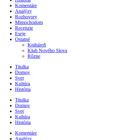
Komentáre
Analýzy
Rozhovory
Mimochodom
Recenzie
Eseje
Ostatné
Kniháreň
Klub Nového Slova
Rôzne
Titulka
Domov
Svet
Kultúra
História
Titulka
Domov
Svet
Kultúra
História
Komentáre
Analýzy