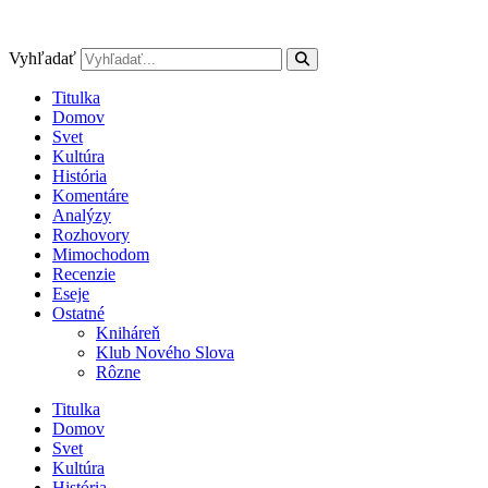
Preskočiť
na
obsah
Vyhľadať
Titulka
Domov
Svet
Kultúra
História
Komentáre
Analýzy
Rozhovory
Mimochodom
Recenzie
Eseje
Ostatné
Kniháreň
Klub Nového Slova
Rôzne
Titulka
Domov
Svet
Kultúra
História