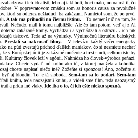
ahadzovali ich idealisti, lebo aj takí boli, hoci málo, no najmä tí, čo
to dobre. V poprevratovom zmätku som sa honoris causa za revolučné
rov, ktorí sú odteraz nežiaduci, ba zakázaní. Namietol som, že po prvé,
ali.
A tak ma prihodili na čiernu listinu.
– To nemení nič na tom, že
izovali. Nečudo, mali k tomu najbližšie. Ale čo tam potom, veď aj z Al
y doteraz zakázané knihy. Vychádzali a vychádzali a odrazu… ich nik
chádzajú tisícové. Teda až na výnimky. Výnimočnú literatúru babských
ca.
Prestali sa nakrúcať filmy.
– V televízii každý večer energicky
 ako na púti zvestujú príchod ďalších maniakov, čo si nesmiete nechať
 že v Európskej únii je zakázané mučenie a trest smrti, celkom iste by
li. Kultúrny človek leží v agónii. Nahrádza ho človek-výrobca peňazí.
akov. Chcete vydať inú knihu ako tú, v ktorej manžela alkoholika
aj chcete napísať niečo iné? Zožeňte si sponzora! Áno, zožeňte si
byť aj blondín. To je tá sloboda.
Sem-tam sa to podarí. Sem-tam
ali knihu, teda naozajstnú knihu, a videli sme film, teda naozajstný
rati a prídu iné vlaky.
Ide iba o to, či ich ešte niekto spozná.