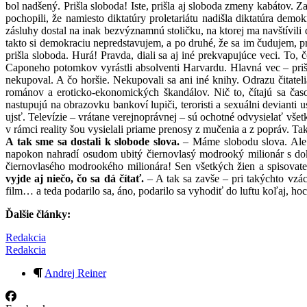
bol nadšený. Prišla sloboda! Iste, prišla aj sloboda zmeny kabátov. Za
pochopili, že namiesto diktatúry proletariátu nadišla diktatúra d
zásluhy dostal na inak bezvýznamnú stoličku, na ktorej ma navštívili d
takto si demokraciu nepredstavujem, a po druhé, že sa im čudujem, pre
prišla sloboda. Hurá! Pravda, diali sa aj iné prekvapujúce veci. To, 
Caponeho potomkov vyrástli absolventi Harvardu. Hlavná vec – prišl
nekupoval. A čo horšie. Nekupovali sa ani iné knihy. Odrazu čitatel
románov a eroticko-ekonomických škandálov. Nič to, čítajú sa ča
nastupujú na obrazovku bankoví lupiči, teroristi a sexuálni devianti
ujsť. Televízie – vrátane verejnoprávnej – sú ochotné odvysielať všet
v rámci reality šou vysielali priame prenosy z mučenia a z popráv. T
A tak sme sa dostali k slobode slova.
– Máme slobodu slova. Ale ľ
napokon nahradí osudom ubitý čiernovlasý modrooký milionár s dok
čiernovlasého modrookého milionára! Sen všetkých žien a spisovat
vyjde aj niečo, čo sa dá čítať.
– A tak sa zavše – pri takýchto vzác
film… a teda podarilo sa, áno, podarilo sa vyhodiť do luftu koľaj, ho
Ďalšie články:
Redakcia
Redakcia
Andrej Reiner