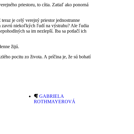
verejného priestoru, to cítia. Zatiaľ ako ponorná
raz je celý verejný priestor jednostranne
 zavrú niekoľkých ľudí na výstrahu? Ale ľudia
epohodlných sa im nezlepší. Iba sa potlačí ich
denne žijú.
lého pocitu zo života. A príčina je, že sú bohatí
GABRIELA
ROTHMAYEROVÁ