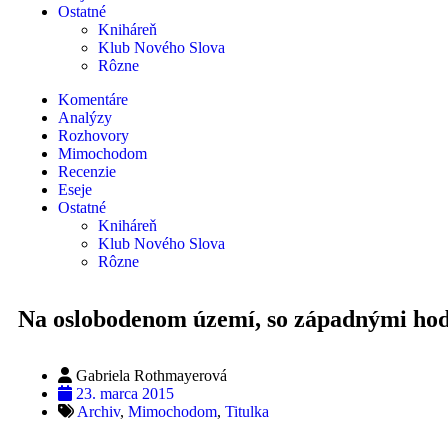
Ostatné
Kniháreň
Klub Nového Slova
Rôzne
Komentáre
Analýzy
Rozhovory
Mimochodom
Recenzie
Eseje
Ostatné
Kniháreň
Klub Nového Slova
Rôzne
Na oslobodenom území, so západnými ho
Gabriela Rothmayerová
23. marca 2015
Archiv
,
Mimochodom
,
Titulka