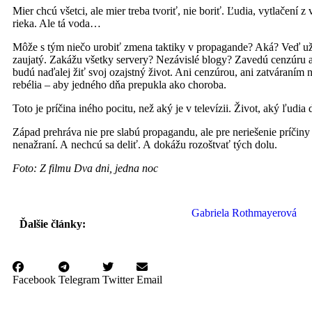
Mier chcú všetci, ale mier treba tvoriť, nie boriť. Ľudia, vytlačení z 
rieka. Ale tá voda…
Môže s tým niečo urobiť zmena taktiky v propagande? Aká? Veď už te
zaujatý. Zakážu všetky servery? Nezávislé blogy? Zavedú cenzúru a
budú naďalej žiť svoj ozajstný život. Ani cenzúrou, ani zatváraním n
rebélia – aby jedného dňa prepukla ako choroba.
Toto je príčina iného pocitu, než aký je v televízii. Život, aký ľudia 
Západ prehráva nie pre slabú propagandu, ale pre neriešenie príčiny z
nenažraní. A nechcú sa deliť. A dokážu rozoštvať tých dolu.
Foto: Z filmu Dva dni, jedna noc
Gabriela Rothmayerová
Ďalšie články:
Facebook
Telegram
Twitter
Email