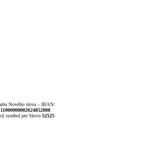
lubu Nového slova – IBAN:
11000000002624852008
lný symbol pre Slovo
52525