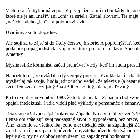
V éteri sa šíri hybridná vojna. V prvej fáze sa určili barikády: tu s
ktoré nie je ani „naši“, ani „oni“ sa strieľa. Zatiaľ slovami. Tie maj
„našich“, alebo „ich“ – a potom zvíťaziť.
Uvidíme, ako to dopadne.
Ale stojí za to zájsť si do školy čerstvej histórie. A popremýšľať, k
pôda pre propagandistickú vojnu, v ktorej prehrali na hlavu. Spôsob
Ameriky?
Myslím si, že komunisti začali prehrávať vtedy, keď im ľudia prestal
Napriek tomu, že ovládali celý verejný priestor. Vznikla taká tichá
myslieť aj tak svoje. Ľudia jednoducho vedeli, že televízie (a ostatné
svet. Ten svoj naozajstný život žili. A bol iný, nie vymaľovaný.
Preto uverili v novembri 1989, že to bude inak – Západ im bol vzo
opájali intelektuáli, ľudia videli plné výklady a pomaranče a banány.
Teraz sme už dvadsaťpäť rokov na Západe. No a virtuálny svet (všet
Lenže oni stále žijú svoj naozajstný život. S hypotékami, bez práce
Áno, zmenilo sa všetko, iba jedno nie: utekajú ešte na západnejší Z
z nich sa má naozaj ako tí pôvodní obyvatelia pôvodného Západu. Os
lepšie ako my na oslobodenom území so západnými hodnotami.