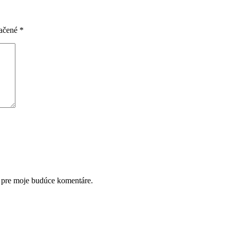
načené
*
i pre moje budúce komentáre.