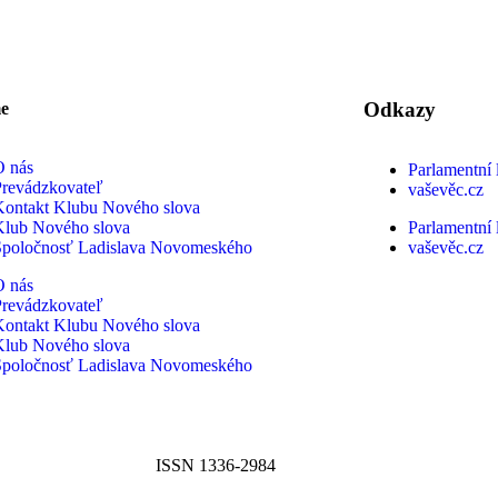
Odkazy
me
O nás
Parlamentní l
Prevádzkovateľ
vaševěc.cz
Kontakt Klubu Nového slova
Klub Nového slova
Parlamentní l
Spoločnosť Ladislava Novomeského
vaševěc.cz
O nás
Prevádzkovateľ
Kontakt Klubu Nového slova
Klub Nového slova
Spoločnosť Ladislava Novomeského
ISSN 1336-2984