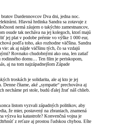
m bratov Dardennovcov Dva dni, jedna noc.
lektrárni. Hlavná hrdinka Sandra sa zotavuje z
poločnosti nemá záujem o takýchto zamestnancov,
om osude tak necháva na jej kolegoch, ktorí majú
liť jej plat v podobe prémie vo výške 1 000 eur,
zachová podľa toho, ako rozhodne väčšina. Sandra
ie: ak aj nájde väčšinu tých, čo sa vzdajú
atnými? Rovnako chudobnými ako ona, len zatiaľ
bu rodinného domu… Ten film je periskopom,
nás, aj na tom najzápadnejšom Západe
 troskách je solidarita, ale aj kto je jej
h. Denne čítame, aké „sympatie“ prechováva aj
h necháme pri stole, budú ďalej žrať náš chlieb.
onca listom vyzvali západných politikov, aby
edia, že mier, postavený na zbraniach, znamená
ama výzva ku katastrofe? Konvenčná vojna je
dtrhnúť z reťaze aj prostou ľudskou chybou. Ešte