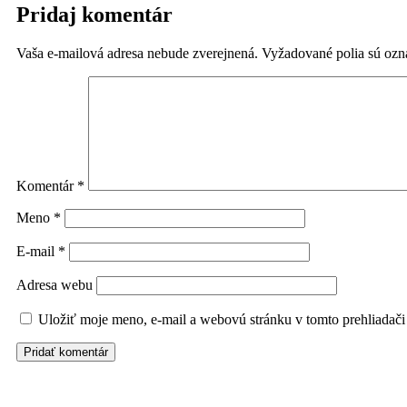
Pridaj komentár
Vaša e-mailová adresa nebude zverejnená.
Vyžadované polia sú oz
Komentár
*
Meno
*
E-mail
*
Adresa webu
Uložiť moje meno, e-mail a webovú stránku v tomto prehliadač