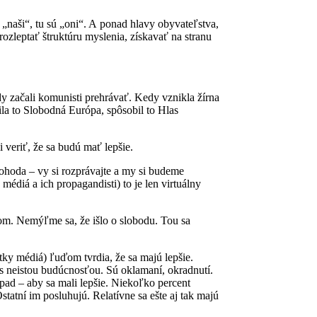
me „naši“, tu sú „oni“. A ponad hlavy obyvateľstva,
ú rozleptať štruktúru myslenia, získavať na stranu
edy začali komunisti prehrávať. Kedy vznikla žírna
ila to Slobodná Európa, spôsobil to Hlas
i veriť, že sa budú mať lepšie.
 dohoda – vy si rozprávajte a my si budeme
 médiá a ich propagandisti) to je len virtuálny
rom. Nemýľme sa, že išlo o slobodu. Tou sa
ky médiá) ľuďom tvrdia, že sa majú lepšie.
, s neistou budúcnosťou. Sú oklamaní, okradnutí.
ápad – aby sa mali lepšie. Niekoľko percent
tatní im posluhujú. Relatívne sa ešte aj tak majú