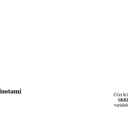
dnotami
Účet K
SK82
variabi