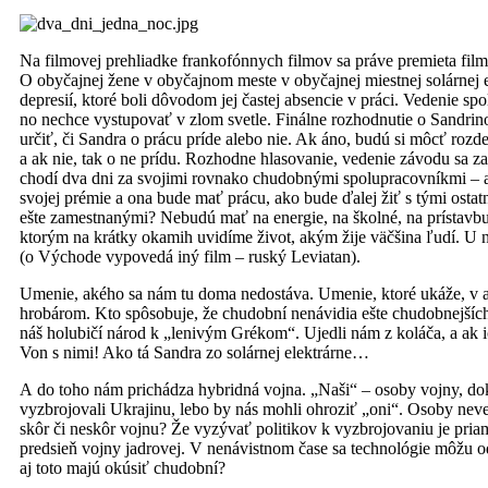
Na filmovej prehliadke frankofónnych filmov sa práve premieta fil
O obyčajnej žene v obyčajnom meste v obyčajnej miestnej solárnej e
depresií, ktoré boli dôvodom jej častej absencie v práci. Vedenie s
no nechce vystupovať v zlom svetle. Finálne rozhodnutie o Sandrin
určiť, či Sandra o prácu príde alebo nie. Ak áno, budú si môcť rozde
a ak nie, tak o ne prídu. Rozhodne hlasovanie, vedenie závodu sa 
chodí dva dni za svojimi rovnako chudobnými spolupracovníkmi – a v
svojej prémie a ona bude mať prácu, ako bude ďalej žiť s tými ost
ešte zamestnanými? Nebudú mať na energie, na školné, na prístav
ktorým na krátky okamih uvidíme život, akým žije väčšina ľudí. U 
(o Východe vypovedá iný film – ruský Leviatan).
Umenie, akého sa nám tu doma nedostáva. Umenie, ktoré ukáže, v akých
hrobárom. Kto spôsobuje, že chudobní nenávidia ešte chudobnejšíc
náš holubičí národ k „lenivým Grékom“. Ujedli nám z koláča, a ak ic
Von s nimi! Ako tá Sandra zo solárnej elektrárne…
A do toho nám prichádza hybridná vojna. „Naši“ – osoby vojny, dok
vyzbrojovali Ukrajinu, lebo by nás mohli ohroziť „oni“. Osoby nev
skôr či neskôr vojnu? Že vyzývať politikov k vyzbrojovaniu je pri
predsieň vojny jadrovej. V nenávistnom čase sa technológie môžu o
aj toto majú okúsiť chudobní?