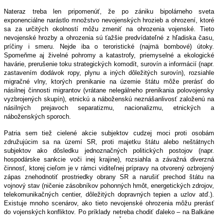
Nateraz treba len pripomenúť, že po zániku bipolárneho sveta
exponenciálne narástlo množstvo nevojenských hrozieb a ohrození, ktoré
sa za určitých okolností môžu zmeniť na ohrozenia vojenské. Tieto
nevojenské hrozby a ohrozenia sú ťažšie predvídateľné z hľadiska času,
príčiny i smeru. Nejde iba o teroristické (najmä bombové) útoky.
Spomeňme aj živelné pohromy a katastrofy, priemyselné a ekologické
havárie, prerušenie toku strategických komodít, surovín a informácií (napr.
zastavením dodávok ropy, plynu a iných dôležitých surovín), rozsiahle
migračné vlny, ktorých prenikanie na územie štátu môže prerásť do
násilnej činnosti migrantov (vrátane nelegálneho prenikania polovojensky
vyzbrojených skupín), etnickú a náboženskú neznášanlivosť založenú na
násilných prejavoch separatizmu, nacionalizmu, etnických a
náboženských sporoch.
Patria sem tiež cielené akcie subjektov cudzej moci proti osobám
združujúcim sa na území SR, proti majetku štátu alebo neštátnych
subjektov ako dôsledku jednoznačných politických postojov (napr.
hospodárske sankcie voči inej krajine), rozsiahla a závažná diverzná
činnosť, ktorej cieľom je v rámci viditeľnej prípravy na otvorený ozbrojený
zápas znehodnotiť prostriedky obrany SR a narušiť prechod štátu na
vojnový stav (ničenie zásobníkov pohonných hmôt, energetických zdrojov,
telekomunikačných centier, dôležitých dopravných tepien a uzlov atď.).
Existuje mnoho scenárov, ako tieto nevojenské ohrozenia môžu prerásť
do vojenských konfliktov. Po príklady netreba chodiť ďaleko – na Balkáne