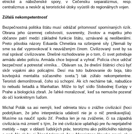
etnické a náboženské spory, v Čečensku separatizmus, resp.
centralizmus a neskôr aj teroristické útoky vyústili do regionálnych vojen.
Zúfalá nekompetentnosť
Bezpečnostná politika štátu musí odrážať prítomnosť spomínaných rizík.
Obrana jeho územnej celistvosti, suverenity, životov a majetku jeho
občanov patrí medzi základné funkcie štátu, uznávané aj neoliberálmi.
Preto pôsobia názory Eduarda Chmelára na ozbrojené sily („Nemali by
sme sa dať vyprovokovať k neuváženým činom. Civilizovaný svet by sa
mal správať civilizovane. Dnešné rozhodovanie je o tom, či svet potrebuje
armádu alebo políciu. Armáda chce bojovať a vyhrať. Polícia chce udržať
bezpečnosť a potrestať vinníka… Obávam sa, že dnešní štátnici chcú byť
skôr vojakmi ako policajtmi. Desí ma toto bubnovanie do boja, táto
kovbojská mentalita súčasného sveta.“) tak zúfalo nekompetentne.
Teroristi demonštrovali, čoho sú schopní. Ak ich necháme tak, nabudúce
to nebudú lietadlá a Manhattan. Môže to byť sídlo Slobodnej Európy v
Prahe a biologická zbraň. Je ľahké moralizovať, keď sa nemusíte pozerať
do očí konkrétnym ľuďom.
Michal Polák sa asi nemýli, keď odmieta tézu o zrážke civilizácií (hoci
podotýkam, že jeho interpretácia udalostí nie je o nič prenikavejšia).
Musíme sa naučiť spolu žiť. Predsa len je na zváženie, či sa západná
civilizácia má zmieriť s tým, že iné civilizácie uplatňujú pre ňu neprijateľné
metódy – napr. v oblasti ľudských práv, terorizmu ako politického nástroja