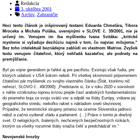
Redakcia
3. októbra 2001
Archiv
,
Zahraničie
Hoci tento článok je inšpirovaný textami Eduarda Chmelára, Tibora
Mroceka a Michala Poláka, uverejnými v SLOVE č. 39/2001, nie je
určený im. Venujem im iba myšlienku Ivana Svitáka: „kritické
myslenie si vyžaduje dezilúziu najmä v tom, čo najviac milujeme.“
Bez toho intelektuál beznádejne zablúdi vo vlastnom Matrixe. Zvyšok
textu venujem čitateľovi, ktorý nehľadá kazateľov, ale podnety na
premýšľanie.
Byť po vojne generálom je ľahké aj pre pacifistu. Existujú však ľudia, pre
ktorých udalosti v USA šokom neboli. Pri všetkej skromnosti pripomeniem
čitateľovi pár myšlienok zo svojho vlastného článku (Štát, ktorému nič
nehrozí, SLOVO č.. 49/2000): „Predstavte si, že v roku 2020 v súvislosti
s náhle vzniknutou ropnou krízou prejde časť arabských fundamentalistov
do priameho boja za svoju svätú vec a odpáli na štáty Európy, vrátane jej
geografického stredu, niekoľko rakiet s nákladom sneti slezinovej.
Prípadne, že teroristické skupiny prinesú na územie Slovenska jadrovú
nálož a začnú vydierať vládu a parlament. (…) Práve o tomto je dnešný
svet. O nelogických, šialených, nechcených bezpečnostných rizikách,
ktorým sa všetky rozumné štáty snažia čeliť a predchádzať im.“
Nevojenské hrozby