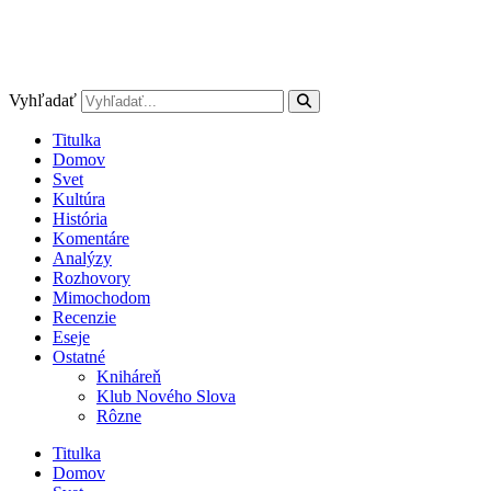
Vyhľadať
Titulka
Domov
Svet
Kultúra
História
Komentáre
Analýzy
Rozhovory
Mimochodom
Recenzie
Eseje
Ostatné
Kniháreň
Klub Nového Slova
Rôzne
Titulka
Domov