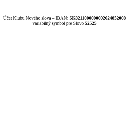
Účet Klubu Nového slova – IBAN:
SK8211000000002624852008
variabilný symbol pre Slovo
52525