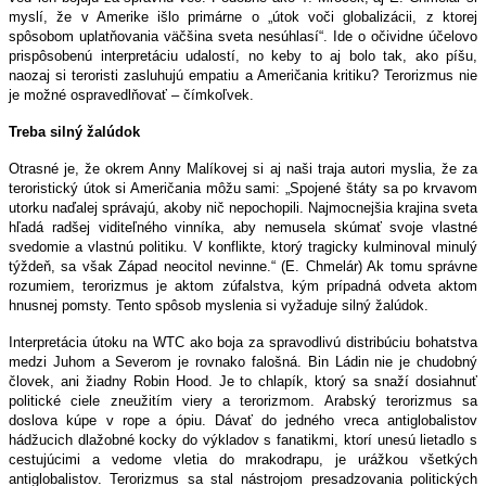
myslí, že v Amerike išlo primárne o „útok voči globalizácii, z ktorej
spôsobom uplatňovania väčšina sveta nesúhlasí“. Ide o očividne účelovo
prispôsobenú interpretáciu udalostí, no keby to aj bolo tak, ako píšu,
naozaj si teroristi zasluhujú empatiu a Američania kritiku? Terorizmus nie
je možné ospravedlňovať – čímkoľvek.
Treba silný žalúdok
Otrasné je, že okrem Anny Malíkovej si aj naši traja autori myslia, že za
teroristický útok si Američania môžu sami: „Spojené štáty sa po krvavom
utorku naďalej správajú, akoby nič nepochopili. Najmocnejšia krajina sveta
hľadá radšej viditeľného vinníka, aby nemusela skúmať svoje vlastné
svedomie a vlastnú politiku. V konflikte, ktorý tragicky kulminoval minulý
týždeň, sa však Západ neocitol nevinne.“ (E. Chmelár) Ak tomu správne
rozumiem, terorizmus je aktom zúfalstva, kým prípadná odveta aktom
hnusnej pomsty. Tento spôsob myslenia si vyžaduje silný žalúdok.
Interpretácia útoku na WTC ako boja za spravodlivú distribúciu bohatstva
medzi Juhom a Severom je rovnako falošná. Bin Ládin nie je chudobný
človek, ani žiadny Robin Hood. Je to chlapík, ktorý sa snaží dosiahnuť
politické ciele zneužitím viery a terorizmom. Arabský terorizmus sa
doslova kúpe v rope a ópiu. Dávať do jedného vreca antiglobalistov
hádžucich dlažobné kocky do výkladov s fanatikmi, ktorí unesú lietadlo s
cestujúcimi a vedome vletia do mrakodrapu, je urážkou všetkých
antiglobalistov. Terorizmus sa stal nástrojom presadzovania politických