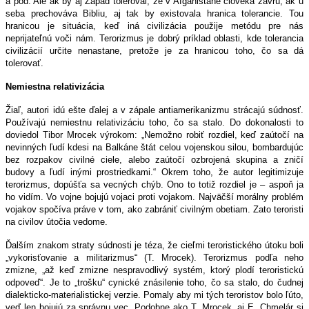
a pod. Ale ak by aj Západ toleroval, že v Afganistane človeka zavrú, ak u
seba prechováva Bibliu, aj tak by existovala hranica tolerancie. Tou
hranicou je situácia, keď iná civilizácia použije metódu pre nás
neprijateľnú voči nám. Terorizmus je dobrý príklad oblasti, kde tolerancia
civilizácií určite nenastane, pretože je za hranicou toho, čo sa dá
tolerovať.
Nemiestna relativizácia
Žiaľ, autori idú ešte ďalej a v zápale antiamerikanizmu strácajú súdnosť.
Používajú nemiestnu relativizáciu toho, čo sa stalo. Do dokonalosti to
doviedol Tibor Mrocek výrokom: „Nemožno robiť rozdiel, keď zaútočí na
nevinných ľudí kdesi na Balkáne štát celou vojenskou silou, bombardujúc
bez rozpakov civilné ciele, alebo zaútočí ozbrojená skupina a zničí
budovy a ľudí inými prostriedkami.“ Okrem toho, že autor legitimizuje
terorizmus, dopúšťa sa vecných chýb. Ono to totiž rozdiel je – aspoň ja
ho vidím. Vo vojne bojujú vojaci proti vojakom. Najväčší morálny problém
vojakov spočíva práve v tom, ako zabrániť civilným obetiam. Zato teroristi
na civilov útočia vedome.
Ďalším znakom straty súdnosti je téza, že cieľmi teroristického útoku boli
„vykorisťovanie a militarizmus“ (T. Mrocek). Terorizmus podľa neho
zmizne, „až keď zmizne nespravodlivý systém, ktorý plodí teroristickú
odpoveď“. Je to „trošku“ cynické znásilenie toho, čo sa stalo, do čudnej
dialekticko-materialistickej verzie. Pomaly aby mi tých teroristov bolo ľúto,
veď len bojujú za správnu vec. Podobne ako T. Mrocek, aj E. Chmelár si