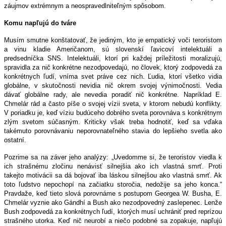
záujmov extrémnym a neospravedlniteľným spôsobom.
Komu napľujú do tváre
Musím smutne konštatovať, že jediným, kto je empatický voči teroristom
a vinu kladie Američanom, sú slovenskí ľavicoví intelektuáli a
predsedníčka SNS. Intelektuáli, ktorí pri každej príležitosti moralizujú,
spravidla za nič konkrétne nezodpovedajú, no človek, ktorý zodpovedá za
konkrétnych ľudí, vníma svet práve cez nich. Ľudia, ktorí všetko vidia
globálne, v skutočnosti nevidia nič okrem svojej výnimočnosti. Vedia
dávať globálne rady, ale nevedia poradiť nič konkrétne. Napríklad E.
Chmelár rád a často píše o svojej vízii sveta, v ktorom nebudú konflikty.
V poriadku je, keď víziu budúceho dobrého sveta porovnáva s konkrétnym
zlým svetom súčasným. Kriticky však treba hodnotiť, keď sa vďaka
takémuto porovnávaniu neporovnateľného stavia do lepšieho svetla ako
ostatní.
Pozrime sa na záver jeho analýzy: „Uvedomme si, že teroristov viedla k
ich strašnému zločinu nenávisť silnejšia ako ich vlastná smrť. Proti
takejto motivácii sa dá bojovať iba láskou silnejšou ako vlastná smrť. Ak
toto ľudstvo nepochopí na začiatku storočia, nedožije sa jeho konca.“
Pravdaže, keď tieto slová porovnáme s postupom Georgea W. Busha, E.
Chmelár vyznie ako Gándhí a Bush ako nezodpovedný zaslepenec. Lenže
Bush zodpovedá za konkrétnych ľudí, ktorých musí uchrániť pred reprízou
strašného utorka. Keď nič neurobí a niečo podobné sa zopakuje, napľujú