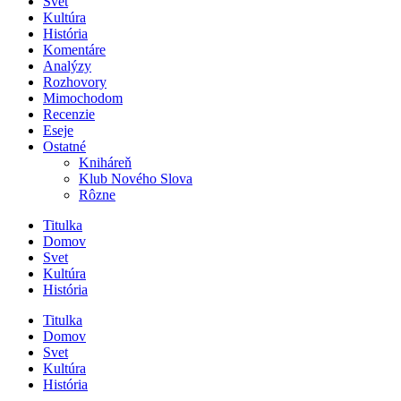
Svet
Kultúra
História
Komentáre
Analýzy
Rozhovory
Mimochodom
Recenzie
Eseje
Ostatné
Kniháreň
Klub Nového Slova
Rôzne
Titulka
Domov
Svet
Kultúra
História
Titulka
Domov
Svet
Kultúra
História