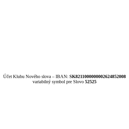
Účet Klubu Nového slova – IBAN:
SK8211000000002624852008
variabilný symbol pre Slovo
52525