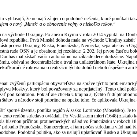
iktu vyhlasujú, že nemajú záujem o podobné riešenia, ktoré ponúkali t
jem o nový ‚Minsk‘ a o obnovenie vojny o niekoľko rokov.“
u na východe Ukrajiny. Po anexii Krymu v roku 2014 vypukli na Donba
ová republika. Prvá Minská dohoda mala na východe Ukrajiny zaistiť po
ástupcovia Ukrajiny, Ruska, Francúzska, Nemecka, separatistov a Org
ná rada OSN a je obsahom jej rezolúcie 2 202. Jej prvou časťou bolo vy
. Donbas mal získať väčšiu autonómiu na základe decentralizácie. Nap
ómiu, obával sa decentralizácie a trval na unilaterálnom štáte. Ukrajin
 Niekoľkoročné rokovania o realizácii týchto dohôd neboli úspešné a ani 
li zvýšenú participáciu obyvateľstva na správe týchto problematických
plyvu Moskvy, ktorý bol považovaný za neprijateľný. Tento uhol pohľa
ať pod kontrolou. Pokiaľ ale chcela Ukrajina aj týchto ľudí plnohodnotn
štátov a národov stojí prioritne na opaku toho, čo aplikovala Ukrajina
šiť sporné územia, ponúka región Alsasko-Lotrinsko (Moselsko). Je to 
 tento región striedavo ovládali. Po Vestfálskom mieri (1648) získalo
ola hlavnou príčinou protinemeckých nálad vo Francúzsku v rokoch 187
 pripadlo Francúzsku. Samozrejme, aj tam počas striedania vlád nad t
 podobne. Podobnú politiku, ako sa usilujú uplatňovať Rusko a Ukraji