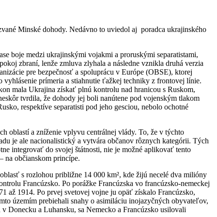
akzvané Minské dohody. Nedávno to uviedol aj poradca ukrajinského
se boje medzi ukrajinskými vojakmi a proruskými separatistami,
koj zbraní, lenže zmluva zlyhala a následne vznikla druhá verzia
anizácie pre bezpečnosť a spoluprácu v Európe (OBSE), ktorej
hlásenie prímeria a stiahnutie ťažkej techniky z frontovej línie.
okon mala Ukrajina získať plnú kontrolu nad hranicou s Ruskom,
a neskôr tvrdila, že dohody jej boli nanútene pod vojenským tlakom
Rusko, respektíve separatisti pod jeho gesciou, nebolo ochotné
 oblastí a zníženie vplyvu centrálnej vlády. To, že v týchto
du je ale nacionalistický a vytvára občanov rôznych kategórii. Tých
e integrovať do svojej štátnosti, nie je možné aplikovať tento
 – na občianskom princípe.
oblasť s rozlohou približne 14 000 km², kde žijú necelé dva milióny
 kontrolu Francúzsko. Po porážke Francúzska vo francúzsko-nemeckej
1 až 1914. Po prvej svetovej vojne ju opäť získalo Francúzsko,
ýmto územím prebiehali snahy o asimiláciu inojazyčných obyvateľov,
na v Donecku a Luhansku, sa Nemecko a Francúzsko usilovali