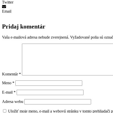
Twitter
Email
Pridaj komentár
Vaša e-mailová adresa nebude zverejnená.
Vyžadované polia sú ozna
Komentár
*
Meno
*
E-mail
*
Adresa webu
Uložiť moje meno, e-mail a webovú stránku v tomto prehliadači 