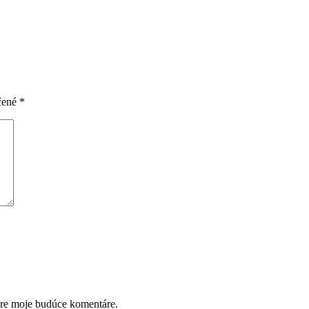
čené
*
pre moje budúce komentáre.