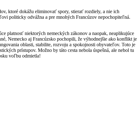
v, ktoré dokážu eliminovať spory, stierať rozdiely, a nie ich
teľovi politicky odvážna a pre mnohých Francúzov nepochopiteľná.
ajúce platnosť niektorých nemeckých zákonov a naopak, neaplikujúce
né, Nemecko aj Francúzsko pochopili, že výhodnejšie ako konflikt je
govania oblasti, stabilite, rozvoju a spokojnosti obyvateľov. Toto je
tických prístupov. Možno by táto cesta nebola úspešná, ale nebol tu
rópsku voľbu odmietla!