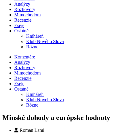
Analýzy
Rozhovory
Mimochodom
Recenzie
Eseje
Ostatné
Kniháreň
Klub Nového Slova
Rôzne
Komentáre
Analýzy
Rozhovory
Mimochodom
Recenzie
Eseje
Ostatné
Kniháreň
Klub Nového Slova
Rôzne
Minské dohody a európske hodnoty
Roman Laml