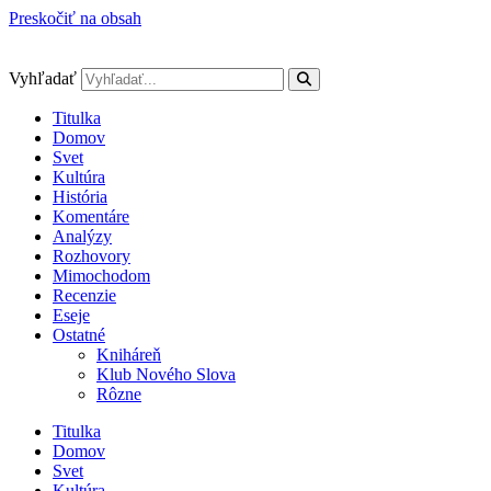
Preskočiť na obsah
Vyhľadať
Titulka
Domov
Svet
Kultúra
História
Komentáre
Analýzy
Rozhovory
Mimochodom
Recenzie
Eseje
Ostatné
Kniháreň
Klub Nového Slova
Rôzne
Titulka
Domov
Svet
Kultúra