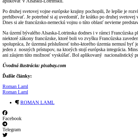
aplikovať v Alsasku-Lotrinsku.
Po druhej svetovej vojne európske krajiny pochopili, že lepšie je roz
prehlbovať. Je potrebné si aj uvedomiť, že krátko po druhej svetov
Dnes si ale francúzsko-nemeckú vojnu o túto oblasť nevieme predstav
Na území bývalého Alsaska-Lotrinska dodnes i v rámci Francúzska pla
niektoré zákony francúzske, ktoré boli vo zvyšku Francúzska zaveden
spolupráca, že územná príslušnosť toho-ktorého územia nemusí byť jeho
jeden z nosných prístupov, na ktorých stojí európska integrácia. Min
ani záujem túto možnosť vyskúšať. Bol aplikovaný nacionalistický p
Úvodná ilustrácia: pixabay.com
Ďalšie články:
Roman Laml
Roman Laml
ROMAN LAML
Facebook
Telegram