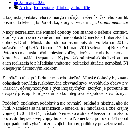
22. mája 2022
Archiv
,
Komentáre
,
Titulka
,
Zahraničie
Ukrajinskí predstavitelia na margo možných riešení súčasného konfl
prezidenta Mychajlo Podoľaka, ktorý sa vyjadril:
„Ukrajina nemá záu
Nikdy nezrealizované Minské dohody boli snahou o riešenie konflikt
ktorí vytvorili samozvané autonómne oblasti Donecká a Luhanská ľud
dohody. Druhú Minskú dohodu podpisom potvrdili vo februári 2015 z
súčasťou sú aj USA. Dohodu 17. februára 2015 schválila aj Bezpečnost
Potom sa mali uskutočniť miestne voľby, ktoré sa ale nikdy nekonali
ktorej časť ovládali separatisti. Kyjev však odmietal akúkoľvek auton
a ich realizácia je z hľadiska vnútornej politickej situácie nemožná.
k nejakým ústretovým krokom.
Z určitého uhla pohľadu je to pochopiteľné, Minské dohody by znamena
oblastiach prevláda ruskojazyčné obyvateľstvo, vyvolávalo obavy z v
„našich“, dôveryhodných a tých inojazyčných, ktorých je potrebné drž
dvojaký prístup. Európska únia ako integrované spoločenstvo rôznych 
Podobný, opakujem podobný a nie rovnaký, príklad z histórie, ako rie
ľudí. Nachádza sa na hraniciach Nemecka a Francúzska a obe krajiny
vojne (1870 – 1871) ju získalo Nemecko a strata Alsaska-Lotrinska b
počas druhej svetovej vojny ho získalo Nemecko a po roku 1945 opäť
poprípade boli vyháňaní zo svojich domov, politicky perzekvovaní a