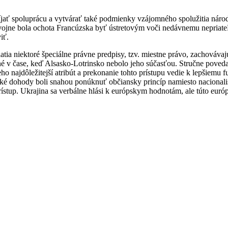
víjať spoluprácu a vytvárať také podmienky vzájomného spolužitia národo
ej vojne bola ochota Francúzska byť ústretovým voči nedávnemu nepria
iť.
tia niektoré špeciálne právne predpisy, tzv. miestne právo, zachováv
é v čase, keď Alsasko-Lotrinsko nebolo jeho súčasťou. Stručne poveda
 najdôležitejší atribút a prekonanie tohto prístupu vedie k lepšiemu fun
ské dohody boli snahou ponúknuť občiansky princíp namiesto nacionalis
rístup. Ukrajina sa verbálne hlási k európskym hodnotám, ale túto eu