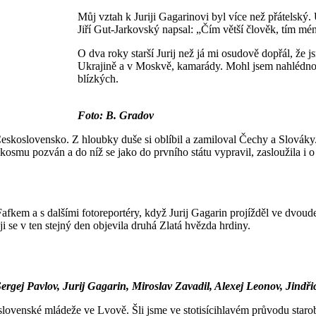
Můj vztah k Juriji Gagarinovi byl více než přátelský
Jiří Gut-Jarkovský napsal: „Čím větší člověk, tím mén
O dva roky starší Jurij než já mi osudově dopřál, že 
Ukrajině a v Moskvě, kamarády. Mohl jsem nahlédnout 
blízkých.
Foto: B. Gradov
o Československo. Z hloubky duše si oblíbil a zamiloval Čechy a Slová
osmu pozván a do níž se jako do prvního státu vypravil, zasloužila i o j
kem a s dalšími fotoreportéry, když Jurij Gagarin projížděl ve dvoude
ji se v ten stejný den objevila druhá Zlatá hvězda hrdiny.
rgej Pavlov, Jurij Gagarin, Miroslav Zavadil, Alexej Leonov, Jindř
oslovenské mládeže ve Lvově. Šli jsme ve stotisícihlavém průvodu star