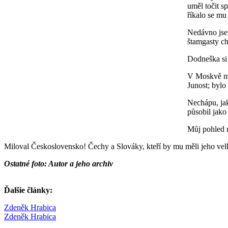
uměl točit s
říkalo se mu
Nedávno jsem
štamgasty ch
Dodneška si 
V Moskvě mi
Junost; bylo
Nechápu, jak
působil jako
Můj pohled n
Miloval Československo! Čechy a Slováky, kteří by mu měli jeho velko
Ostatné foto: Autor a jeho archiv
Ďalšie články:
Zdeněk Hrabica
Zdeněk Hrabica