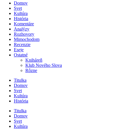
Domov
Svet
Kultúra
História
Komentáre
Analýzy
Rozhovory
Mimochodom
Recenzie
Eseje
Ostatné
Kniháreň
Klub Nového Slova
Rôzne
Titulka
Domov
Svet
Kultúra
História
Titulka
Domov
Svet
Kultúra