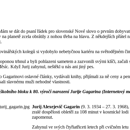
 Mám se dát do psaní řádek pro slovenské Nové slovo o prvním dobyvatel
na planetě zcela obrátily z nohou třeba na hlavu. Z někdejších přátel 
.
vinářských kolegů si vydobylo nebetyčnou kariéru na světodějném či
oponou trhnul a byli pohlazeni sametem a zazvonili svými klíči, začal
Měsíc. Když Jurij zahynul, neštěkl u nás ani jiný pes.
o Gagarinovi oslavné články, vydávali knihy, přijímali za ně ceny a pení
psali slavnému muži nehodné vlastnosti.
školního bloku k 80. výročí narození Jurije Gagarina (Internetový m
Jurij Alexejevič Gagarin
(9. 3. 1934 – 27. 3. 1968),
zralé dospělosti obletěl za 108 minut v kosmické lo
zapomenut.
Zahynul ve svých čtyřiatřiceti letech při cvičném le