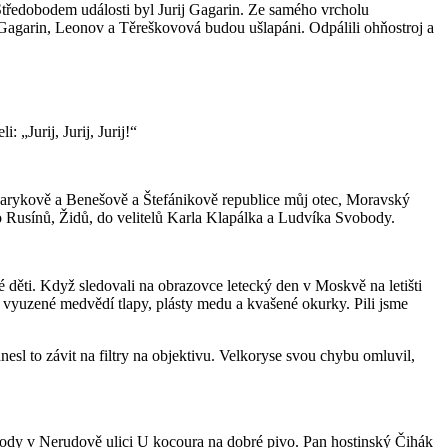
i. Středobodem události byl Jurij Gagarin. Ze samého vrcholu
– Gagarin, Leonov a Těreškovová budou ušlapáni. Odpálili ohňostroj a
„Jurij, Jurij, Jurij!“
asarykově a Benešově a Štefánikově republice můj otec, Moravský
o Rusínů, Židů, do velitelů Karla Klapálka a Ludvíka Svobody.
 děti. Když sledovali na obrazovce letecký den v Moskvě na letišti
li vyuzené medvědí tlapy, plásty medu a kvašené okurky. Pili jsme
nesl to závit na filtry na objektivu. Velkoryse svou chybu omluvil,
ospody v Nerudově ulici U kocoura na dobré pivo. Pan hostinský Čihák