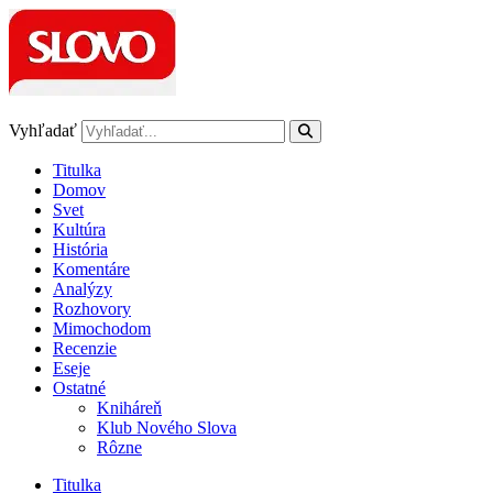
Preskočiť
na
obsah
Vyhľadať
Titulka
Domov
Svet
Kultúra
História
Komentáre
Analýzy
Rozhovory
Mimochodom
Recenzie
Eseje
Ostatné
Kniháreň
Klub Nového Slova
Rôzne
Titulka