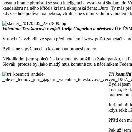
posunu hranic přemístili se svou inteligencí a vysokými školami do Vra
kandelábru na něho křičela krásná ukrajinská žena: „Juro! Ty máš pře
když se lidé podívali na nebesa, vtrhli jsme s nimi zadním vchodem 
Valentína Tereškovová v zajetí Jurije Gagarina a předsedy ÚV ČS
V noci nás vzbudili ze spaní před hotelem Lwow polští zametači s prou
Byli jsme v pyžamech a kosmonaut pronesl projev.
Několik dní jsem společně s kosmonauty prožil na Zakarpatsku, na P
Slovák, protože byl jako mladý muž komunistou a náčelníkem Federace
Tři kosmičtí
Bydlel jsem 
Tušino, skák
pramenitou h
Jurij mi při
když řekl: „
Příští den m
Pak už jsem 