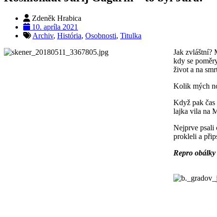
Zdeněk Hrabica
10. apríla 2021
Archiv
,
História
,
Osobnosti
,
Titulka
Jak zvláštní?
kdy se poměry 
život a na smrt
Kolik mých no
Když pak čas 
lajka vila na 
Nejprve psali 
prokleli a při
Repro obálky 