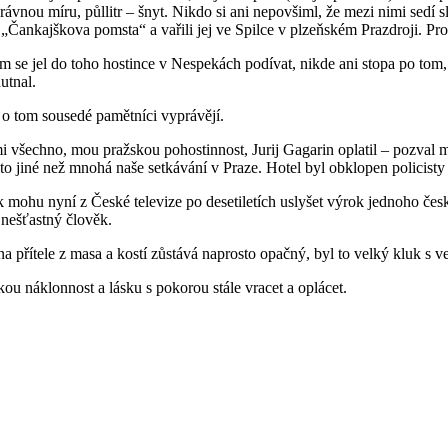
právnou míru, půllitr – šnyt. Nikdo si ani nepovšiml, že mezi nimi sedí 
 „Čankajškova pomsta“ a vařili jej ve Spilce v plzeňském Prazdroji. Pr
 se jel do toho hostince v Nespekách podívat, nikde ani stopa po tom
utnal.
o tom sousedé pamětníci vyprávějí.
 všechno, mou pražskou pohostinnost, Jurij Gagarin oplatil – pozval
 to jiné než mnohá naše setkávání v Praze. Hotel byl obklopen policisty
 mohu nyní z České televize po desetiletích uslyšet výrok jednoho česk
 nešťastný člověk.
a přítele z masa a kostí zůstává naprosto opačný, byl to velký kluk s
u náklonnost a lásku s pokorou stále vracet a oplácet.