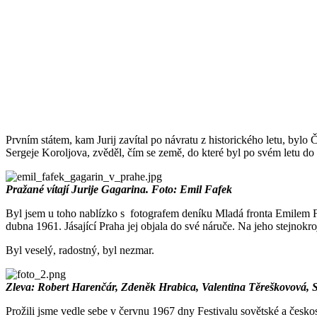
Prvním státem, kam Jurij zavítal po návratu z historického letu, byl
Sergeje Koroljova, zvěděl, čím se země, do které byl po svém letu do k
Pražané vítají Jurije Gagarina. Foto: Emil Fafek
Byl jsem u toho nablízko s fotografem deníku Mladá fronta Emilem Faf
dubna 1961. Jásající Praha jej objala do své náruče. Na jeho stejnokro
Byl veselý, radostný, byl nezmar.
Zleva: Robert Harenčár, Zdeněk Hrabica, Valentina Těreškovová, Se
Prožili jsme vedle sebe v červnu 1967 dny Festivalu sovětské a česk