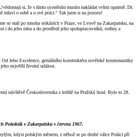
. Uvědomuji si, že s tímto oceněním musím nakládat velmi opatrně. Dr.
ě mluví o sobě a o své práci.“ Tak jsem si na pozoru!
jsme se stali po mnoha setkáních v Praze, ve Lvově na Zakarpatsku, na
i do jeho nitra a do prostředí jeho spolupracovníků, rodiny a
ky. Od Jeho Excelence, geniálního konstruktéra sovětské kosmonautiky
eho největší životní událost.
nní návštěvě Československa z letiště na Pražský hrad. Bylo to 28.
ich Poledník v Zakarpatsku v červnu 1967.
obylým, kdysi polským městem, z něhož se po druhé válce Poláci při