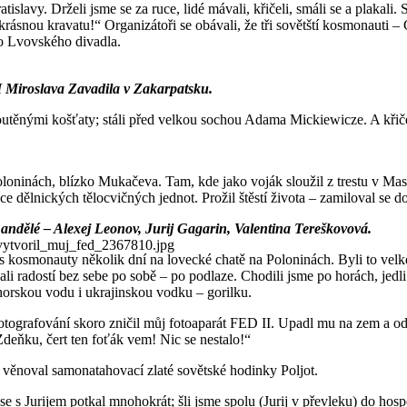
tislavy. Drželi jsme se za ruce, lidé mávali, křičeli, smáli se a plakal
krásnou kravatu!“ Organizátoři se obávali, že tři sovětští kosmonauti 
do Lvovského divadla.
M Miroslava Zavadila v Zakarpatsku.
těnými košťaty; stáli před velkou sochou Adama Mickiewicze. A křičeli: 
oloninách, blízko Mukačeva. Tam, kde jako voják sloužil z trestu v M
 dělnických tělocvičných jednot. Prožil štěstí života – zamiloval se d
 andělé – Alexej Leonov, Jurij Gagarin, Valentina Tereškovová.
s kosmonauty několik dní na lovecké chatě na Poloninách. Byli to velké
ali radostí bez sebe po sobě – po podlaze. Chodili jsme po horách, jed
orskou vodu i ukrajinskou vodku – gorilku.
 fotografování skoro zničil můj fotoaparát FED II. Upadl mu na zem a od
Zdeňku, čert ten foťák vem! Nic se nestalo!“
i věnoval samonatahovací zlaté sovětské hodinky Poljot.
se s Jurijem potkal mnohokrát; šli jsme spolu (Jurij v převleku) do h