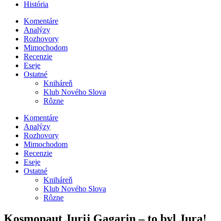
História
Komentáre
Analýzy
Rozhovory
Mimochodom
Recenzie
Eseje
Ostatné
Kniháreň
Klub Nového Slova
Rôzne
Komentáre
Analýzy
Rozhovory
Mimochodom
Recenzie
Eseje
Ostatné
Kniháreň
Klub Nového Slova
Rôzne
Kosmonaut Jurij Gagarin – to byl Jura!