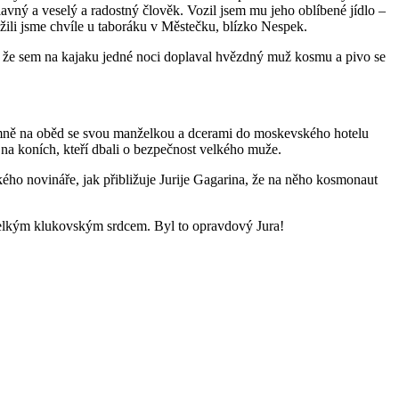
slavný a veselý a radostný člověk. Vozil jsem mu jeho oblíbené jídlo –
ožili jsme chvíle u taboráku v Městečku, blízko Nespek.
, že sem na kajaku jedné noci doplaval hvězdný muž kosmu a pivo se
 mně na oběd se svou manželkou a dcerami do moskevského hotelu
 na koních, kteří dbali o bezpečnost velkého muže.
ého novináře, jak přibližuje Jurije Gagarina, že na něho kosmonaut
 velkým klukovským srdcem. Byl to opravdový Jura!