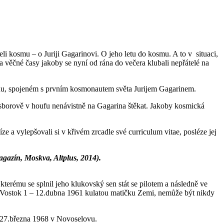
i kosmu – o Juriji Gagarinovi. O jeho letu do kosmu. A to v situaci,
na věčné časy jakoby se nyní od rána do večera klubali nepřátelé na
nu, spojeném s prvním kosmonautem světa Jurijem Gagarinem.
i sborově v houfu nenávistně na Gagarina štěkat. Jakoby kosmická
ze a vylepšovali si v křivém zrcadle své curriculum vitae, posléze jej
agazín, Moskva, Altplus, 2014).
 kterému se splnil jeho klukovský sen stát se pilotem a následně ve
di Vostok 1 – 12.dubna 1961 kulatou matičku Zemi, nemůže být nikdy
tu 27.března 1968 v Novoselovu.