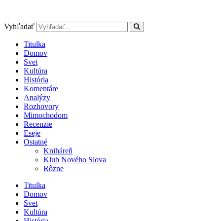
Preskočiť
na
obsah
Vyhľadať
Titulka
Domov
Svet
Kultúra
História
Komentáre
Analýzy
Rozhovory
Mimochodom
Recenzie
Eseje
Ostatné
Kniháreň
Klub Nového Slova
Rôzne
Titulka
Domov
Svet
Kultúra
História