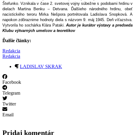
Štefunko. Vznikala v čase 2. svetovej vojny súbežne s podobami hrdinu v
dielach Martina Benku – Detvana. Ďalšieho národného hrdinu, obeť
nacistického teroru Mirka Nešpora portrétovala Ladislava Snopková. A
napokon zdôraznime hodnoty diela s názvom 9. máj 1945. Deň víťazstva.
Vytvorila ho sochárka Klára Pataki.
Autor je kurátor výstavy a predseda
Klubu výtvarných umelcov a teoretikov
Ďalšie články:
Redakcia
Redakcia
LADISLAV SKRAK
Facebook
Telegram
Twitter
Email
Pridaj komentár