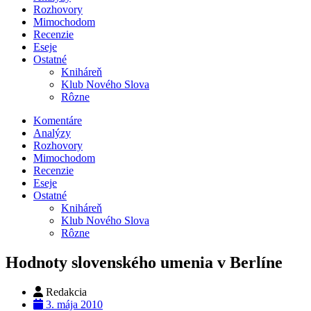
Rozhovory
Mimochodom
Recenzie
Eseje
Ostatné
Kniháreň
Klub Nového Slova
Rôzne
Komentáre
Analýzy
Rozhovory
Mimochodom
Recenzie
Eseje
Ostatné
Kniháreň
Klub Nového Slova
Rôzne
Hodnoty slovenského umenia v Berlíne
Redakcia
3. mája 2010