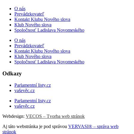
O nás
Prevádzkovateľ
Kontakt Klubu Nového slova
Klub Nového slova
Spoločnosť Ladislava Novomeského
O nás
Prevádzkovateľ
Kontakt Klubu Nového slova
Klub Nového slova
Spoločnosť Ladislava Novomeského
Odkazy
Parlamentní listy.cz
vaševěc.cz
Parlamentní listy.cz
vaševěc.cz
Webdesign:
VECOS – Tvorba web stránok
Aj táto webstránka je pod správou
VERVASI® – správa web
stránok