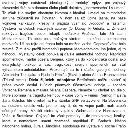
svetovej vojny existoval „ideologický, stranícky“ vplyv, pre vojnový
slovenský štát ako domáca úloha platili doktríny „übermenscha“ i v umení.
To však žilo svojím vlastným životom a ideálmi. Umelci sa mimoriadne
aktívne zúčastnili na Povstaní. V ňom sa už úplne jasne, na báze
vojnovej karikatúry, kresby a plagátu vysmialo „vodcovi“ a fašizmu.
Výstava na dielach viacerých autorov (O. Dubay, F. Gibala, E. Zmeták)
rozkrýva tragédiu obce Tokajík neďaleko Prešova, kde žili samí
Medvedzovci. Tá obec bola možným stretom – ruského a berlínskeho
medveďa. Už na tejto osi frontu bolo sa možno vzdať. Odpoveď však bola
zrejmá. Z mužov prežil hromadnú popravu Medvedzovcov iba jeden, aj to
náhodou. Výstavný celok ponúka aj ďalšie autentické hodnoty. Napríklad
spomienkovú maľbu Jozefa Bergera, ktorý sa do koncentráka dostal ako
evanjelický biskup a cez tragickosť svojich spomienok sa stal
výtvarníkom-autodidaktom. Prezentujú sa tu i ďalšie galerijné hodnoty
Alexandra Trizuljaka a Rudolfa Pribiša (Slavín) alebo Albína Brunovského
(Triumf smrti).
Diela žijúcich odbojárov
Berlínčania môžu uvidieť aj
práce dvoch dosiaľ žijúcich priamych účastníkov odboja – sochára
Vojtecha Remeňa a maliara Milana Gašpara. Nemôže tu chýbať ani dielo,
ktoré spomína na tragédiu Nemcov v čase vojny – Funus (Nemci) majstra
Jána Kulicha. Ide o reliéf na Pamätníku SNP vo Zvolene. Na Slovensku
sa nedávno urobilo veľa pre to, aby tí, čo vo vojne padli, mali aspoň
dôstojné hroby. Vznikli cintoríny vojakov Wehrmachtu v Hunkovciach,
Važci a Bratislave. Chýbajú im však pomníky – tie protivojnovej kvality,
ktoré v nemeckom umení znamená napríklad E. Barlach. Nášho
národného hrdinu, Juraja Jánošíka, spodobuje na výstave v soche Fraňo