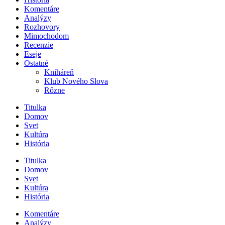
Komentáre
Analýzy
Rozhovory
Mimochodom
Recenzie
Eseje
Ostatné
Kniháreň
Klub Nového Slova
Rôzne
Titulka
Domov
Svet
Kultúra
História
Titulka
Domov
Svet
Kultúra
História
Komentáre
Analýzy