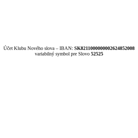
Účet Klubu Nového slova – IBAN:
SK8211000000002624852008
variabilný symbol pre Slovo
52525