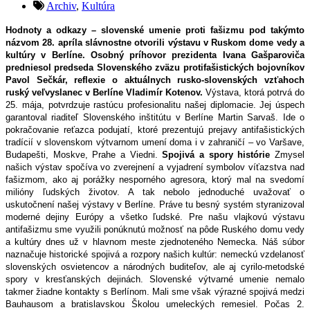
Archiv
,
Kultúra
Hodnoty a odkazy – slovenské umenie proti fašizmu pod takýmto
názvom 28. apríla slávnostne otvorili výstavu v Ruskom dome vedy a
kultúry v Berlíne. Osobný príhovor prezidenta Ivana Gašparoviča
predniesol predseda Slovenského zväzu protifašistických bojovníkov
Pavol Sečkár, reflexie o aktuálnych rusko-slovenských vzťahoch
ruský veľvyslanec v Berlíne Vladimír Kotenov.
Výstava, ktorá potrvá do
25. mája, potvrdzuje rastúcu profesionalitu našej diplomacie. Jej úspech
garantoval riaditeľ Slovenského inštitútu v Berlíne Martin Sarvaš. Ide o
pokračovanie reťazca podujatí, ktoré prezentujú prejavy antifašistických
tradícií v slovenskom výtvarnom umení doma i v zahraničí – vo Varšave,
Budapešti, Moskve, Prahe a Viedni.
Spojivá a spory histórie
Zmysel
našich výstav spočíva vo zverejnení a vyjadrení symbolov víťazstva nad
fašizmom, ako aj porážky nesporného agresora, ktorý mal na svedomí
milióny ľudských životov. A tak nebolo jednoduché uvažovať o
uskutočnení našej výstavy v Berlíne. Práve tu besný systém styranizoval
moderné dejiny Európy a všetko ľudské. Pre našu vlajkovú výstavu
antifašizmu sme využili ponúknutú možnosť na pôde Ruského domu vedy
a kultúry dnes už v hlavnom meste zjednoteného Nemecka. Náš súbor
naznačuje historické spojivá a rozpory našich kultúr: nemeckú vzdelanosť
slovenských osvietencov a národných buditeľov, ale aj cyrilo-metodské
spory v kresťanských dejinách. Slovenské výtvarné umenie nemalo
takmer žiadne kontakty s Berlínom. Mali sme však výrazné spojivá medzi
Bauhausom a bratislavskou Školou umeleckých remesiel. Počas 2.