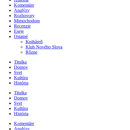
Komentáre
Analýzy
Rozhovory
Mimochodom
Recenzie
Eseje
Ostatné
Kniháreň
Klub Nového Slova
Rôzne
Titulka
Domov
Svet
Kultúra
História
Titulka
Domov
Svet
Kultúra
História
Komentáre
Analýzy