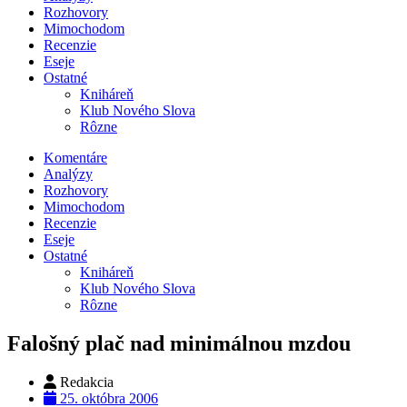
Rozhovory
Mimochodom
Recenzie
Eseje
Ostatné
Kniháreň
Klub Nového Slova
Rôzne
Komentáre
Analýzy
Rozhovory
Mimochodom
Recenzie
Eseje
Ostatné
Kniháreň
Klub Nového Slova
Rôzne
Falošný plač nad minimálnou mzdou
Redakcia
25. októbra 2006