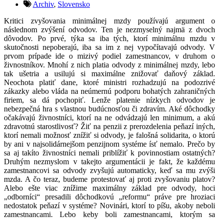
Archiv
,
Slovensko
Kritici zvyšovania minimálnej mzdy používajú argument o
následnom zvýšení odvodov. Ten je nezmyselný najmä z dvoch
dôvodov. Po prvé, týka sa iba tých, ktorí minimálnu mzdu v
skutočnosti nepoberajú, iba sa im z nej vypočítavajú odvody. V
prvom prípade ide o mizivý podiel zamestnancov, v druhom o
živnostníkov. Mnohí z nich platia odvody z minimálnej mzdy, lebo
tak ušetria a usilujú si maximálne znižovať daňový základ.
Neochota platiť dane, ktoré ministri rozhadzujú na podozrivé
zákazky alebo vláda na neúmernú podporu bohatých zahraničných
firiem, sa dá pochopiť. Lenže platenie nízkych odvodov je
nebezpečná hra s vlastnou budúcnosťou či zdravím. Aké dôchodky
očakávajú živnostníci, ktorí na ne odvádzajú len minimum, a akú
zdravotnú starostlivosť? Žiť na penzii z prerozdelenia peňazí iných,
ktorí nemali možnosť znížiť si odvody, je falošná solidarita, o ktorú
by ani v najsolidárnejšom penzijnom systéme ísť nemalo. Prečo by
sa aj takíto živnostníci nemali priblížiť k povinnostiam ostatných?
Druhým nezmyslom v takejto argumentácii je fakt, že každému
zamestnancovi sa odvody zvyšujú automaticky, keď sa mu zvýši
mzda. A čo teraz, budeme protestovať aj proti zvyšovaniu platov?
Alebo ešte viac znížime maximálny základ pre odvody, hoci
„odborníci“ presadili dôchodkovú „reformu“ práve pre hroziaci
nedostatok peňazí v systéme? Novinári, ktorí to píšu, akoby neboli
zamestnancami. Lebo keby boli zamestnancami, ktorým sa