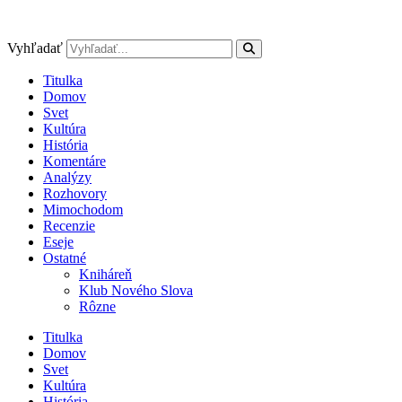
Preskočiť
na
obsah
Vyhľadať
Titulka
Domov
Svet
Kultúra
História
Komentáre
Analýzy
Rozhovory
Mimochodom
Recenzie
Eseje
Ostatné
Kniháreň
Klub Nového Slova
Rôzne
Titulka
Domov
Svet
Kultúra
História