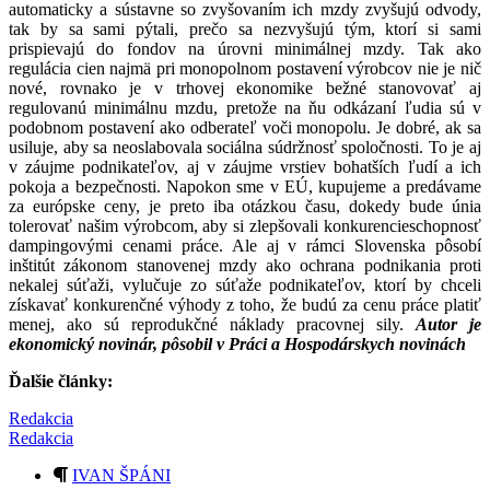
automaticky a sústavne so zvyšovaním ich mzdy zvyšujú odvody,
tak by sa sami pýtali, prečo sa nezvyšujú tým, ktorí si sami
prispievajú do fondov na úrovni minimálnej mzdy. Tak ako
regulácia cien najmä pri monopolnom postavení výrobcov nie je nič
nové, rovnako je v trhovej ekonomike bežné stanovovať aj
regulovanú minimálnu mzdu, pretože na ňu odkázaní ľudia sú v
podobnom postavení ako odberateľ voči monopolu. Je dobré, ak sa
usiluje, aby sa neoslabovala sociálna súdržnosť spoločnosti. To je aj
v záujme podnikateľov, aj v záujme vrstiev bohatších ľudí a ich
pokoja a bezpečnosti. Napokon sme v EÚ, kupujeme a predávame
za európske ceny, je preto iba otázkou času, dokedy bude únia
tolerovať našim výrobcom, aby si zlepšovali konkurencieschopnosť
dampingovými cenami práce. Ale aj v rámci Slovenska pôsobí
inštitút zákonom stanovenej mzdy ako ochrana podnikania proti
nekalej súťaži, vylučuje zo súťaže podnikateľov, ktorí by chceli
získavať konkurenčné výhody z toho, že budú za cenu práce platiť
menej, ako sú reprodukčné náklady pracovnej sily.
Autor je
ekonomický novinár, pôsobil v Práci a Hospodárskych novinách
Ďalšie články:
Redakcia
Redakcia
IVAN ŠPÁNI