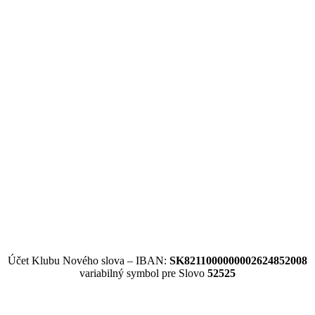
Účet Klubu Nového slova – IBAN:
SK8211000000002624852008
variabilný symbol pre Slovo
52525