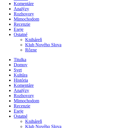
Komentáre
Analýzy
Rozhovory
Mimochodom
Recenzie
Eseje
Ostatné
Kniháreň
Klub Nového Slova
Rôzne
Titulka
Domov
Svet
Kultúra
História
Komentáre
Analýzy
Rozhovory
Mimochodom
Recenzie
Eseje
Ostatné
Kniháreň
Klub Nového Slova