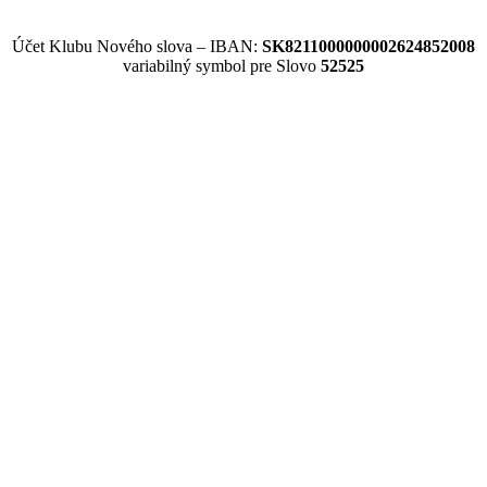
Účet Klubu Nového slova – IBAN:
SK8211000000002624852008
variabilný symbol pre Slovo
52525