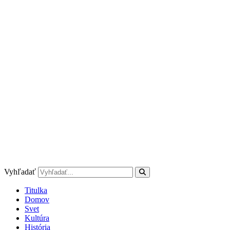
Preskočiť
na
obsah
Vyhľadať
Titulka
Domov
Svet
Kultúra
História