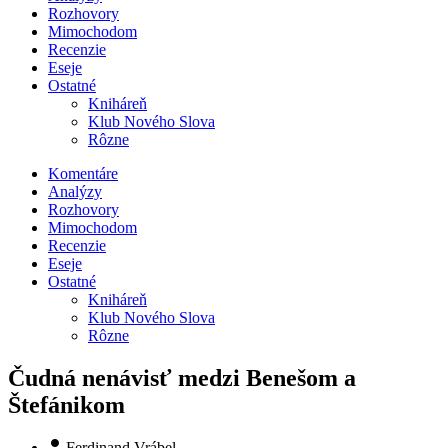
Rozhovory
Mimochodom
Recenzie
Eseje
Ostatné
Kniháreň
Klub Nového Slova
Rôzne
Komentáre
Analýzy
Rozhovory
Mimochodom
Recenzie
Eseje
Ostatné
Kniháreň
Klub Nového Slova
Rôzne
Čudná nenávisť medzi Benešom a
Štefánikom
Ferdinand Vrábel