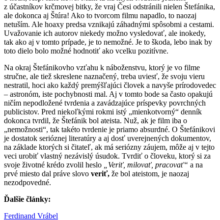
z účastníkov krčmovej bitky, že vraj Česi odstránili nielen Štefánika,
ale dokonca aj Štúra! Ako to tvorcom filmu napadlo, to naozaj
netuším. Ale hoaxy predsa vznikajú záhadnými spôsobmi a cestami.
Uvažovanie ich autorov niekedy možno vysledovať, ale inokedy,
tak ako aj v tomto prípade, je to nemožné. Je to škoda, lebo inak by
toto dielo bolo možné hodnotiť ako vcelku pozitívne.
Na okraj Štefánikovho vzťahu k náboženstvu, ktorý je vo filme
stručne, ale tiež skreslene naznačený, treba uviesť, že svoju vieru
nestratil, hoci ako každý premýšľajúci človek a navyše prírodovedec
– astronóm, iste pochybnosti mal. Aj v tomto bode sa často opakujú
ničím nepodložené tvrdenia a zavádzajúce príspevky povrchných
publicistov. Pred niekoľkými rokmi istý „mienkotvorný“ denník
dokonca tvrdil, že Štefánik bol ateista. Nuž, ak je film iba o
„nemožnosti“, tak takéto tvrdenie je priamo absurdné. O Štefánikovi
je dostatok serióznej literatúry a aj dosť uverejnených dokumentov,
na základe ktorých si čitateľ, ak má seriózny záujem, môže aj v tejto
veci urobiť vlastný nezávislý úsudok. Tvrdiť o človeku, ktorý si za
svoje životné krédo zvolil heslo
„Veriť, milovať, pracovať“
a na
prvé miesto dal práve slovo
veriť,
že bol ateistom, je naozaj
nezodpovedné.
Ďalšie články:
Ferdinand Vrábel