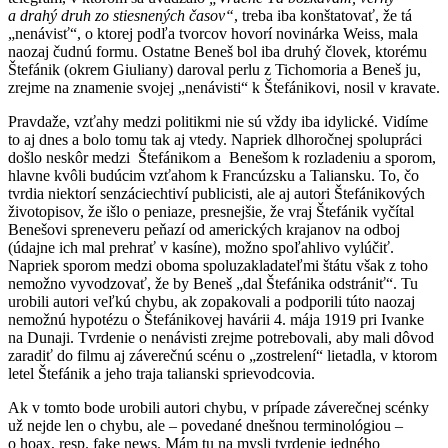
a drahý druh zo stiesnených časov“
, treba iba konštatovať, že tá
„nenávisť“, o ktorej podľa tvorcov hovorí novinárka Weiss, mala
naozaj čudnú formu. Ostatne Beneš bol iba druhý človek, ktorému
Štefánik (okrem Giuliany) daroval perlu z Tichomoria a Beneš ju,
zrejme na znamenie svojej „nenávisti“ k Štefánikovi, nosil v kravate.
Pravdaže, vzťahy medzi politikmi nie sú vždy iba idylické. Vidíme
to aj dnes a bolo tomu tak aj vtedy. Napriek dlhoročnej spolupráci
došlo neskôr medzi Štefánikom a Benešom k rozladeniu a sporom,
hlavne kvôli budúcim vzťahom k Francúzsku a Taliansku. To, čo
tvrdia niektorí senzáciechtiví publicisti, ale aj autori Štefánikových
životopisov, že išlo o peniaze, presnejšie, že vraj Štefánik vyčítal
Benešovi spreneveru peňazí od amerických krajanov na odboj
(údajne ich mal prehrať v kasíne), možno spoľahlivo vylúčiť.
Napriek sporom medzi oboma spoluzakladateľmi štátu však z toho
nemožno vyvodzovať, že by Beneš „dal Štefánika odstrániť“. Tu
urobili autori veľkú chybu, ak zopakovali a podporili túto naozaj
nemožnú hypotézu o Štefánikovej havárii 4. mája 1919 pri Ivanke
na Dunaji. Tvrdenie o nenávisti zrejme potrebovali, aby mali dôvod
zaradiť do filmu aj záverečnú scénu o „zostrelení“ lietadla, v ktorom
letel Štefánik a jeho traja talianski sprievodcovia.
Ak v tomto bode urobili autori chybu, v prípade záverečnej scénky
už nejde len o chybu, ale – povedané dnešnou terminológiou –
o hoax, resp. fake news. Mám tu na mysli tvrdenie jedného