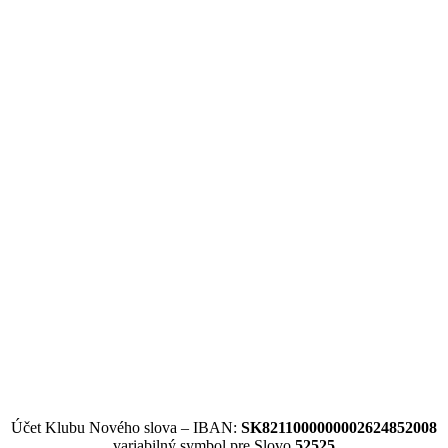
Účet Klubu Nového slova – IBAN:
SK8211000000002624852008
variabilný symbol pre Slovo
52525