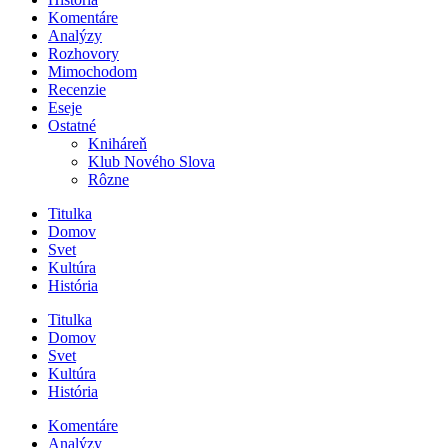
Komentáre
Analýzy
Rozhovory
Mimochodom
Recenzie
Eseje
Ostatné
Kniháreň
Klub Nového Slova
Rôzne
Titulka
Domov
Svet
Kultúra
História
Titulka
Domov
Svet
Kultúra
História
Komentáre
Analýzy