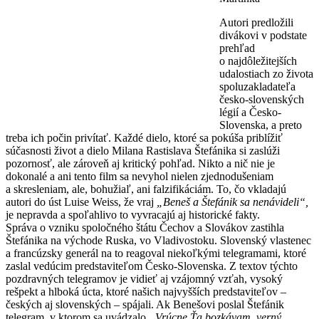
Autori predložili
divákovi v podstate
prehľad
o najdôležitejších
udalostiach zo života
spoluzakladateľa
česko-slovenských
légií a Česko-
Slovenska, a preto
treba ich počin privítať. Každé dielo, ktoré sa pokúša priblížiť
súčasnosti život a dielo Milana Rastislava Štefánika si zaslúži
pozornosť, ale zároveň aj kritický pohľad. Nikto a nič nie je
dokonalé a ani tento film sa nevyhol nielen zjednodušeniam
a skresleniam, ale, bohužiaľ, ani falzifikáciám. To, čo vkladajú
autori do úst Luise Weiss, že vraj
„Beneš a Štefánik sa nenávideli“,
je nepravda a spoľahlivo to vyvracajú aj historické fakty.
Správa o vzniku spoločného štátu Čechov a Slovákov zastihla
Štefánika na východe Ruska, vo Vladivostoku. Slovenský vlastenec
a francúzsky generál na to reagoval niekoľkými telegramami, ktoré
zaslal vedúcim predstaviteľom Česko-Slovenska. Z textov týchto
pozdravných telegramov je vidieť aj vzájomný vzťah, vysoký
rešpekt a hlboká úcta, ktoré našich najvyšších predstaviteľov –
českých aj slovenských – spájali. Ak Benešovi poslal Štefánik
telegram, v ktorom sa uvádzalo
„Vrúcne Ťa bozkávam, verný