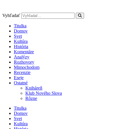
Preskočiť
na
obsah
Vyhľadať
Titulka
Domov
Svet
Kultúra
História
Komentáre
Analýzy
Rozhovory
Mimochodom
Recenzie
Eseje
Ostatné
Kniháreň
Klub Nového Slova
Rôzne
Titulka
Domov
Svet
Kultúra
História