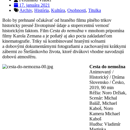
17. januára 2021
Archiv
,
História
,
Kultúra
,
Osobnosti
,
Titulka
Bolo by prehnané očakávať od hraného filmu plného trikov
historicky presné životopisné údaje a stopercentnú vernosť
historickým faktom. Film
Cesta do nemožna
v mnohom pripomína
filmy Karola Zemana a je poňatý aj ako pocta zakladateľom
kinematografie. Triky sú kombinované hranými scénami
a dobovými dokumentárnymi fotografiami a zachovanými krátkymi
zábermi zo Štefánikovho života, ktoré divákovi vhodne navodzujú
dobovú atmosféru.
Cesta do nemožna
Animovaný /
Historický / Dráma
Slovensko / Česko,
2019, 90 min
Réžia: Noro Držiak,
Scenár: Michal
Baláž, Michael
Kaboš, Noro
Kamera Michael
Kaboš
Hudba: Vladimír
Martinka