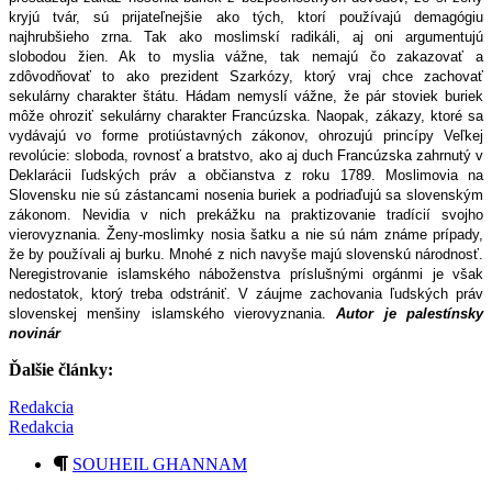
kryjú tvár, sú prijateľnejšie ako tých, ktorí používajú demagógiu
najhrubšieho zrna. Tak ako moslimskí radikáli, aj oni argumentujú
slobodou žien. Ak to myslia vážne, tak nemajú čo zakazovať a
zdôvodňovať to ako prezident Szarkózy, ktorý vraj chce zachovať
sekulárny charakter štátu. Hádam nemyslí vážne, že pár stoviek buriek
môže ohroziť sekulárny charakter Francúzska. Naopak, zákazy, ktoré sa
vydávajú vo forme protiústavných zákonov, ohrozujú princípy Veľkej
revolúcie: sloboda, rovnosť a bratstvo, ako aj duch Francúzska zahrnutý v
Deklarácii ľudských práv a občianstva z roku 1789. Moslimovia na
Slovensku nie sú zástancami nosenia buriek a podriaďujú sa slovenským
zákonom. Nevidia v nich prekážku na praktizovanie tradícií svojho
vierovyznania. Ženy-moslimky nosia šatku a nie sú nám známe prípady,
že by používali aj burku. Mnohé z nich navyše majú slovenskú národnosť.
Neregistrovanie islamského náboženstva príslušnými orgánmi je však
nedostatok, ktorý treba odstrániť. V záujme zachovania ľudských práv
slovenskej menšiny islamského vierovyznania.
Autor je palestínsky
novinár
Ďalšie články:
Redakcia
Redakcia
SOUHEIL GHANNAM