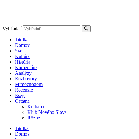
Vyhľadať
Titulka
Domov
Svet
Kultúra
História
Komentáre
Analýzy
Rozhovory
Mimochodom
Recenzie
Eseje
Ostatné
Kniháreň
Klub Nového Slova
Rôzne
Titulka
Domov