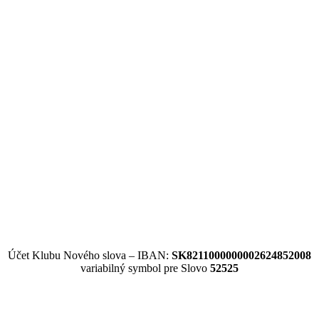
Účet Klubu Nového slova – IBAN:
SK8211000000002624852008
variabilný symbol pre Slovo
52525