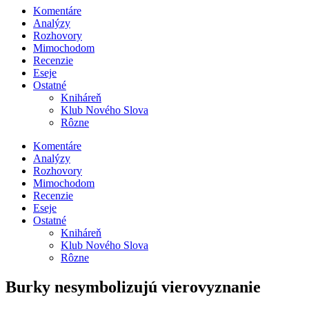
Komentáre
Analýzy
Rozhovory
Mimochodom
Recenzie
Eseje
Ostatné
Kniháreň
Klub Nového Slova
Rôzne
Komentáre
Analýzy
Rozhovory
Mimochodom
Recenzie
Eseje
Ostatné
Kniháreň
Klub Nového Slova
Rôzne
Burky nesymbolizujú vierovyznanie