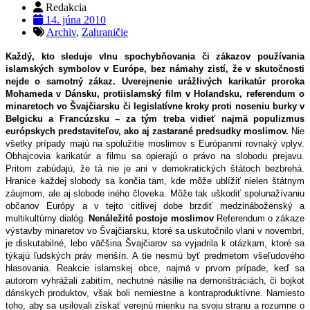
Redakcia
14. júna 2010
Archiv
,
Zahraničie
Každý, kto sleduje vlnu spochybňovania či zákazov používania
islamských symbolov v Európe, bez námahy zistí, že v skutočnosti
nejde o samotný zákaz. Uverejnenie urážlivých karikatúr proroka
Mohameda v Dánsku, protiislamský film v Holandsku, referendum o
minaretoch vo Švajčiarsku či legislatívne kroky proti noseniu burky v
Belgicku a Francúzsku – za tým treba vidieť najmä populizmus
európskych predstaviteľov, ako aj zastarané predsudky moslimov.
Nie
všetky prípady majú na spolužitie moslimov s Európanmi rovnaký vplyv.
Obhajcovia karikatúr a filmu sa opierajú o právo na slobodu prejavu.
Pritom zabúdajú, že tá nie je ani v demokratických štátoch bezbrehá.
Hranice každej slobody sa končia tam, kde môže ublížiť nielen štátnym
záujmom, ale aj slobode iného človeka. Môže tak uškodiť spolunažívaniu
občanov Európy a v tejto citlivej dobe brzdiť medzináboženský a
multikultúrny dialóg.
Nenáležité postoje moslimov
Referendum o zákaze
výstavby minaretov vo Švajčiarsku, ktoré sa uskutočnilo vlani v novembri,
je diskutabilné, lebo väčšina Švajčiarov sa vyjadrila k otázkam, ktoré sa
týkajú ľudských práv menšín. A tie nesmú byť predmetom všeľudového
hlasovania. Reakcie islamskej obce, najmä v prvom prípade, keď sa
autorom vyhrážali zabitím, nechutné násilie na demonštráciách, či bojkot
dánskych produktov, však boli nemiestne a kontraproduktívne. Namiesto
toho, aby sa usilovali získať verejnú mienku na svoju stranu a rozumne o