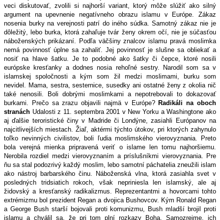
veci diskutovať, zvolili si najhorší variant, ktorý môže slúžiť ako silný
argument na upevnenie negatívneho obrazu islamu v Európe. Zákaz
nosenia burky na verejnosti patrí do iného súdka. Samotný zákaz nie je
dôležitý, lebo burka, ktorá zahaľuje tvár ženy okrem očí, nie je súčasťou
náboženských prikázaní. Podľa väčšiny znalcov islamu pravá moslimka
nemá povinnosť úplne sa zahaliť. Jej povinnosť je slušne sa obliekať a
nosiť na hlave šatku. Je to podobné ako šatky či čepce, ktoré nosili
európske kresťanky a dodnes nosia rehoľné sestry. Narodil som sa v
islamskej spoločnosti a kým som žil medzi moslimami, burku som
nevidel. Mama, sestra, sesternice, susedky ani ostatné ženy z okolia nič
také nenosili. Boli dobrými moslimkami a nepotrebovali to dokazovať
burkami. Prečo sa zrazu objavili najmä v Európe?
Radikáli na oboch
stranách
Udalosti z 11. septembra 2001 v New Yorku a Washingtone ako
aj ďalšie teroristické činy v Madride či Londýne, zasiahli Európanov na
najcitlivejších miestach. Žiaľ, aktérmi týchto útokov, pri ktorých zahynulo
toľko nevinných civilistov, boli ľudia moslimského vierovyznania. Preto
bola verejná mienka pripravená veriť o islame len tomu najhoršiemu.
Nerobila rozdiel medzi vierovyznaním a príslušníkmi vierovyznania. Pre
ňu sa stal podozrivý každý moslim, lebo samotní páchatelia zneužili islam
ako nástroj barbarského činu. Náboženská vlna, ktorá zasiahla svet v
posledných tridsiatich rokoch, však nepriniesla len islamský, ale aj
židovský a kresťanský radikalizmus. Reprezentantmi a hovorcami tohto
extrémizmu bol prezident Regan a dvojica Bushovcov. Kým Ronald Regan
a George Bush starší bojovali proti komunizmu, Bush mladší brojil proti
islamu a chválil sa, že pri tom plní rozkazy Boha. Samozrejme, ich