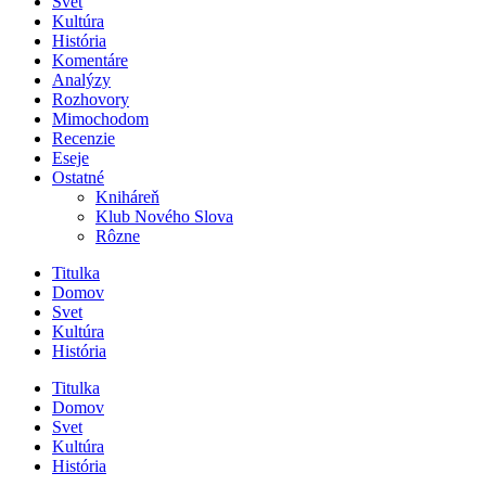
Svet
Kultúra
História
Komentáre
Analýzy
Rozhovory
Mimochodom
Recenzie
Eseje
Ostatné
Kniháreň
Klub Nového Slova
Rôzne
Titulka
Domov
Svet
Kultúra
História
Titulka
Domov
Svet
Kultúra
História