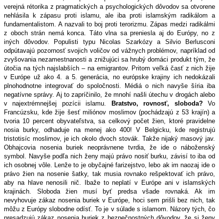
verejná rétorika z pragmatických a psychologických dôvodov sa otvorene
nehlásila k zápasu proti islamu, ale iba proti islamským radikálom a
fundamentalistom. A nazvali to boj proti terorizmu. Zápas medzi radikálmi
z oboch strán nemá konca. Táto vlna sa preniesla aj do Európy, no z
iných dôvodov. Populisti typu Nicolas Szarkózy a Silvio Berlusconi
odpútavajú pozornosť svojich voličov od vážnych problémov, napríklad od
zvyšovania nezamestnanosti a znižujúci sa hrubý domáci produkt tým, že
útočia na tých najslabších – na emigrantov. Pritom veľká časť z nich žije
v Európe už ako 4. a 5. generácia, no európske krajiny ich nedokázali
plnohodnotne integrovať do spoločnosti. Médiá o nich navyše šíria iba
negatívne správy. Aj to zapríčinilo, že mnohí našli útechu v drogách alebo
v najextrémnejšej pozícii islamu.
Bratstvo, rovnosť, sloboda?
Vo
Francúzsku, kde žije šesť miliónov moslimov (pochádzajú z 53 krajín) a
tvoria 10 percent obyvateľstva, sa celkový počet žien, ktoré pravidelne
nosia burky, odhaduje na menej ako 400! V Belgicku, kde registrujú
tristotisíc moslimov, je ich okolo dvoch stovák. Takže nijaký masový jav.
Obhajcovia nosenia buriek neoprávnene tvrdia, že ide o náboženský
symbol. Navyše podľa nich ženy majú právo nosiť burku, závisí to iba od
ich osobnej vôle. Lenže to je obyčajné farizejstvo, lebo ak im naozaj ide o
právo žien na nosenie šatky, tak musia rovnako rešpektovať ich právo,
aby na hlave nenosili nič. Ibaže to neplatí v Európe ani v islamských
krajinách. Sloboda žien musí byť predsa všade rovnaká. Ak im
nevyhovuje zákaz nosenia buriek v Európe, hoci sem prišli bez nich, tak
môžu z Európy slobodne odísť. To je v súlade s islamom. Názory tých, čo
presadzujú zákaz nosenia buriek z bezpečnostných dôvodov, že si ženy