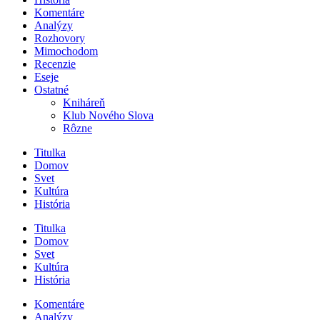
Komentáre
Analýzy
Rozhovory
Mimochodom
Recenzie
Eseje
Ostatné
Kniháreň
Klub Nového Slova
Rôzne
Titulka
Domov
Svet
Kultúra
História
Titulka
Domov
Svet
Kultúra
História
Komentáre
Analýzy