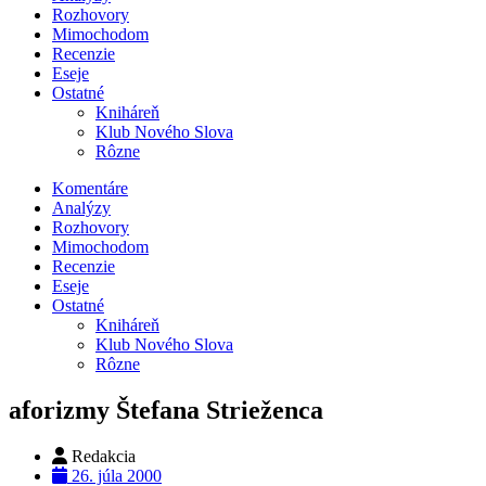
Rozhovory
Mimochodom
Recenzie
Eseje
Ostatné
Kniháreň
Klub Nového Slova
Rôzne
Komentáre
Analýzy
Rozhovory
Mimochodom
Recenzie
Eseje
Ostatné
Kniháreň
Klub Nového Slova
Rôzne
aforizmy Štefana Strieženca
Redakcia
26. júla 2000