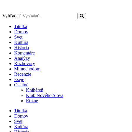
Preskočiť
na
obsah
Vyhľadať
Titulka
Domov
Svet
Kultúra
História
Komentáre
Analýzy
Rozhovory
Mimochodom
Recenzie
Eseje
Ostatné
Kniháreň
Klub Nového Slova
Rôzne
Titulka
Domov
Svet
Kultúra
História