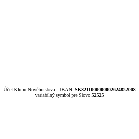
Účet Klubu Nového slova – IBAN:
SK8211000000002624852008
variabilný symbol pre Slovo
52525