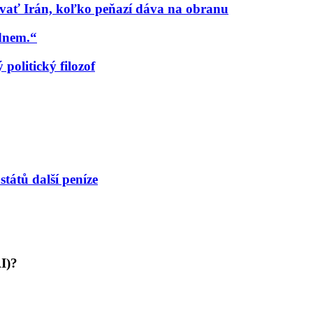
ať Irán, koľko peňazí dáva na obranu
udnem.“
politický filozof
tátů další peníze
AI)?