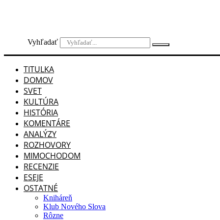
Preskočiť
na
obsah
Vyhľadať
TITULKA
DOMOV
SVET
KULTÚRA
HISTÓRIA
KOMENTÁRE
ANALÝZY
ROZHOVORY
MIMOCHODOM
RECENZIE
ESEJE
OSTATNÉ
Kniháreň
Klub Nového Slova
Rôzne