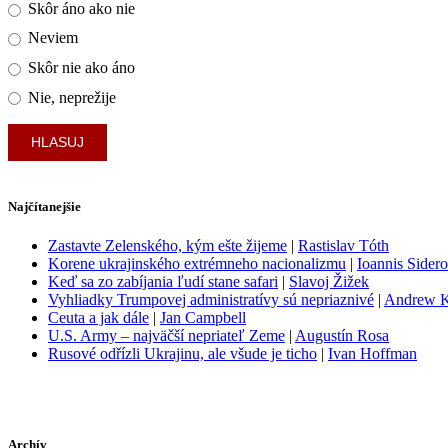
Skôr áno ako nie
Neviem
Skôr nie ako áno
Nie, neprežije
Najčítanejšie
Zastavte Zelenského, kým ešte žijeme
|
Rastislav Tóth
Korene ukrajinského extrémneho nacionalizmu
|
Ioannis Sider
Keď sa zo zabíjania ľudí stane safari
|
Slavoj Žižek
Vyhliadky Trumpovej administratívy sú nepriaznivé
|
Andrew 
Ceuta a jak dále
|
Jan Campbell
U.S. Army – najväčší nepriateľ Zeme
|
Augustín Rosa
Rusové odřízli Ukrajinu, ale všude je ticho
|
Ivan Hoffman
Archív