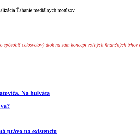
ualizácia Ťahanie mediálnych motúzov
o spôsobiť celosvetový útok na sám koncept voľných finančných trhov
atoviča. Na hulváta
ova?
á právo na existenciu