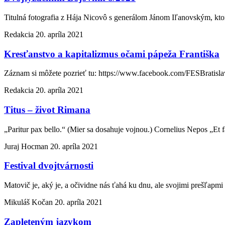
Titulná fotografia z Hája Nicovô s generálom Jánom Iľanovským, kt
Redakcia
20. apríla 2021
Kresťanstvo a kapitalizmus očami pápeža Františka
Záznam si môžete pozrieť tu: https://www.facebook.com/FESBratis
Redakcia
20. apríla 2021
Titus – život Rimana
„Paritur pax bello.“ (Mier sa dosahuje vojnou.) Cornelius Nepos „Et f
Juraj Hocman
20. apríla 2021
Festival dvojtvárnosti
Matovič je, aký je, a očividne nás ťahá ku dnu, ale svojimi prešľapmi
Mikuláš Kočan
20. apríla 2021
Zapleteným jazykom