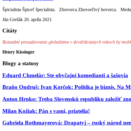
Špicialista Špiceľ špecialista. Zhovorca Zhovorčivý hovorca. Med
Ján Grešák
20. apríla 2021
Citáty
Bezuzdné presadzovanie globalizmu v deväťdesiatych rokoch by mohl
Henry Kissinger
Blogy a statusy
Eduard Chmelár: Ste obyčajní komedianti a šašovia
Braňo Ondruš: Ivan Korčok: Politika je biznis. Na M
Anton Hrnko: Treba Slovenskú republiku založiť zn
Milan Kožiak: Pán s vami, priatelia!
Gabriela Rothmayerová: Drapatyj – ruský národ nem