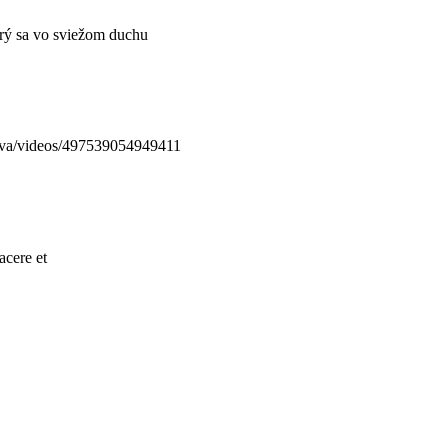
orý sa vo sviežom duchu
lava/videos/497539054949411
acere et