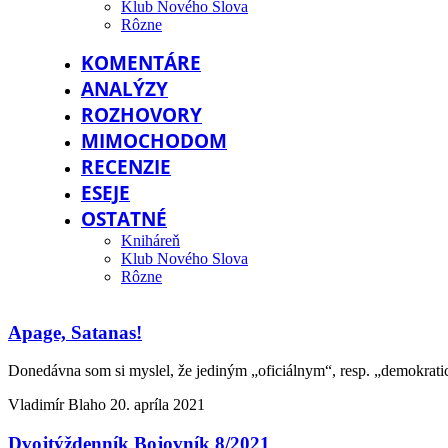
Klub Nového Slova
Rôzne
KOMENTÁRE
ANALÝZY
ROZHOVORY
MIMOCHODOM
RECENZIE
ESEJE
OSTATNÉ
Kniháreň
Klub Nového Slova
Rôzne
Apage, Satanas!
Donedávna som si myslel, že jediným „oficiálnym“, resp. „demokrat
Vladimír Blaho
20. apríla 2021
Dvojtýždenník Bojovník 8/2021