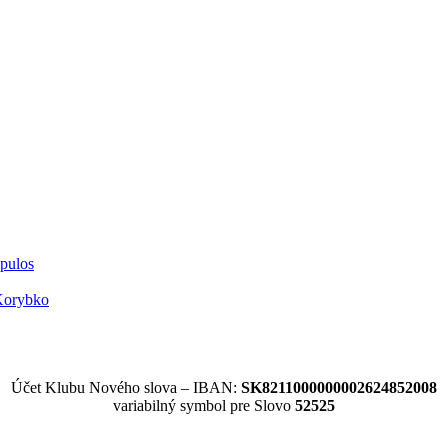
opulos
Korybko
Účet Klubu Nového slova – IBAN:
SK8211000000002624852008
variabilný symbol pre Slovo
52525