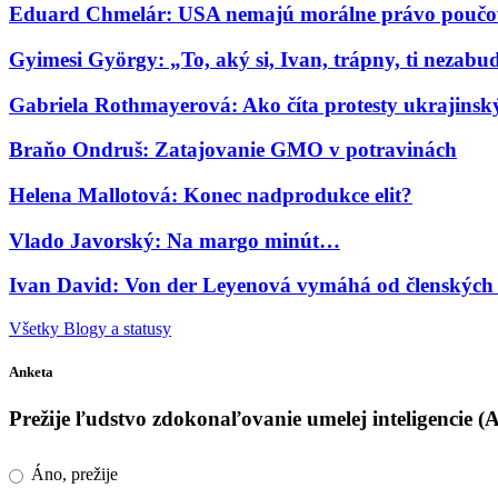
Eduard Chmelár: USA nemajú morálne právo poučov
Gyimesi György: „To, aký si, Ivan, trápny, ti nezab
Gabriela Rothmayerová: Ako číta protesty ukrajinský 
Braňo Ondruš: Zatajovanie GMO v potravinách
Helena Mallotová: Konec nadprodukce elit?
Vlado Javorský: Na margo minút…
Ivan David: Von der Leyenová vymáhá od členských s
Všetky Blogy a statusy
Anketa
Prežije ľudstvo zdokonaľovanie umelej inteligencie (
Áno, prežije