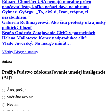
Eduard Chmelár: USA nemajú morálne právo
poučovať Irán, koľko peňazí dáva na obranu
Gyimesi György: „To, aký si, Ivan, trápny, ti
nezabudnem.“
Gabriela Rothmayerová: Ako číta protesty ukrajinský
politický filozof
Braňo Ondruš: Zatajovanie GMO v potravinách
Helena Mallotová: Konec nadprodukce elit?
Vlado Javorský: Na margo minút…
Všetky Blogy a statusy
Anketa
Prežije ľudstvo zdokonaľovanie umelej inteligencie
(AI)?
Áno, prežije
Skôr áno ako nie
Neviem