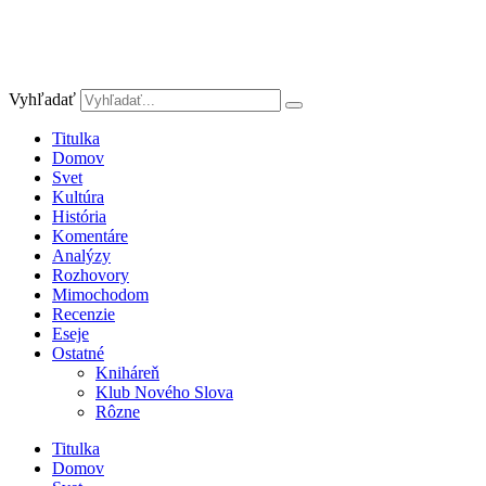
Vyhľadať
Titulka
Domov
Svet
Kultúra
História
Komentáre
Analýzy
Rozhovory
Mimochodom
Recenzie
Eseje
Ostatné
Kniháreň
Klub Nového Slova
Rôzne
Titulka
Domov