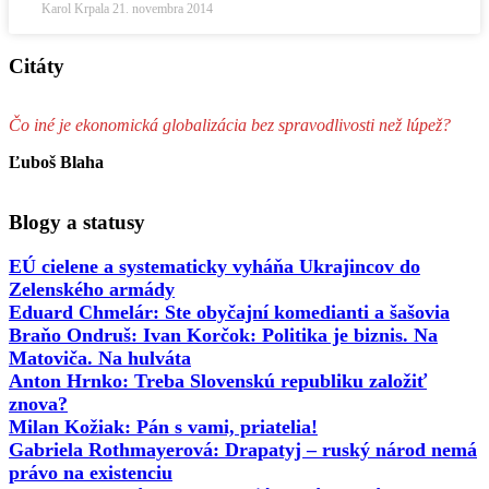
Karol Krpala
21. novembra 2014
Citáty
Čo iné je ekonomická globalizácia bez spravodlivosti než lúpež?
Ľuboš Blaha
Blogy a statusy
EÚ cielene a systematicky vyháňa Ukrajincov do
Zelenského armády
Eduard Chmelár: Ste obyčajní komedianti a šašovia
Braňo Ondruš: Ivan Korčok: Politika je biznis. Na
Matoviča. Na hulváta
Anton Hrnko: Treba Slovenskú republiku založiť
znova?
Milan Kožiak: Pán s vami, priatelia!
Gabriela Rothmayerová: Drapatyj – ruský národ nemá
právo na existenciu