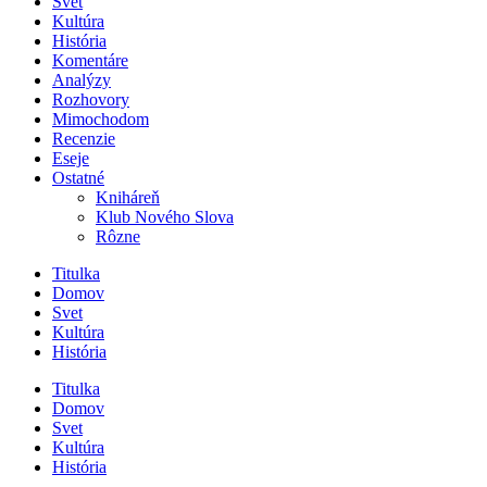
Svet
Kultúra
História
Komentáre
Analýzy
Rozhovory
Mimochodom
Recenzie
Eseje
Ostatné
Kniháreň
Klub Nového Slova
Rôzne
Titulka
Domov
Svet
Kultúra
História
Titulka
Domov
Svet
Kultúra
História