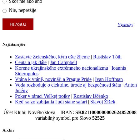
Skôr nie ako áno
Nie, neprežije
Výsledky
Najčítanejšie
Zastavte Zelenského, kým ešte žijeme
|
Rastislav Tóth
Ceuta a jak dále
|
Jan Campbell
Korene ukrajinského extrémneho nacionalizmu
|
Ioannis
Sideropulos
Vrána k vráně, novináři a Prague Pride
|
Ivan Hoffman
Voda rozhoduje o elektrine, úrode aj bezpečnosti štátu
|
Anton
Julény
Poker v rámci Veľkej trojky
|
Rostislav Iščenko
Keď sa zo zabíjania ľudí stane safari
|
Slavoj Žižek
Účet Klubu Nového slova – IBAN:
SK8211000000002624852008
variabilný symbol pre Slovo
52525
Archív