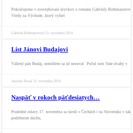
Pokračujeme v uverejňovaní úryvkov z románu Gabriely Rothmayerove
Vtedy na Východe, ktorý vyšiel
Gabriela Rothmayerová
21. novembra 2014
List Jánovi Budajovi
Vážený pán Budaj, nemôžem sa už neozvať. Počul som Vaše úvahy v
Jaroslav Husár
21. novembra 2014
Naspäť v rokoch päťdesiatych…
Posledné oslavy 17. novembra sa niesli v Čechách i na Slovensku v tak
podobnom duchu,