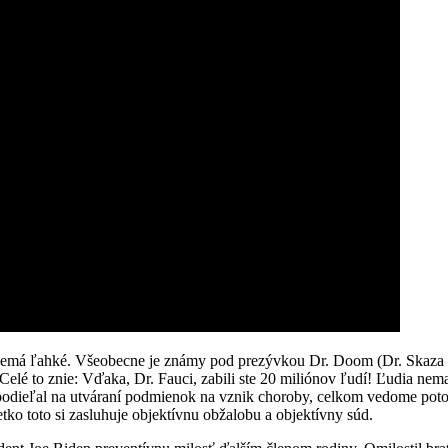
emá ľahké. Všeobecne je známy pod prezývkou Dr. Doom (Dr. Skaza či D
Celé to znie: Vďaka, Dr. Fauci, zabili ste 20 miliónov ľudí! Ľudia ne
podieľal na utváraní podmienok na vznik choroby, celkom vedome potom
tko toto si zasluhuje objektívnu obžalobu a objektívny súd.