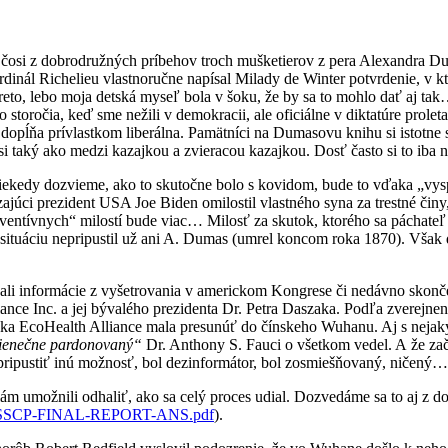
ú čosi z dobrodružných príbehov troch mušketierov z pera Alexandra Du
inál Richelieu vlastnoručne napísal Milady de Winter potvrdenie, v k
preto, lebo moja detská myseľ bola v šoku, že by sa to mohlo dať aj t
ho storočia, keď sme nežili v demokracii, ale oficiálne v diktatúre prol
 dopĺňa prívlastkom liberálna. Pamätníci na Dumasovu knihu si istotne s
i taký ako medzi kazajkou a zvieracou kazajkou. Dosť často si to ib
a niekedy dozvieme, ako to skutočne bolo s kovidom, bude to vďaka „
ajúci prezident USA Joe Biden omilostil vlastného syna za trestné činy
reventívnych“ milostí bude viac… Milosť za skutok, ktorého sa páchate
 situáciu nepripustil už ani A. Dumas (umrel koncom roka 1870). Však d
vali informácie z vyšetrovania v americkom Kongrese či nedávno skonč
liance Inc. a jej bývalého prezidenta Dr. Petra Daszaka. Podľa zverejn
vka EcoHealth Alliance mala presunúť do čínskeho Wuhanu. Aj s nejak
ienečne pardonovaný“
Dr. Anthony S. Fauci o všetkom vedel. A že za
en pripustiť inú možnosť, bol dezinformátor, bol zosmiešňovaný, ničený…
ám umožnili odhaliť, ako sa celý proces udial. Dozvedáme sa to aj z
2.04-SSCP-FINAL-REPORT-ANS.pdf
).