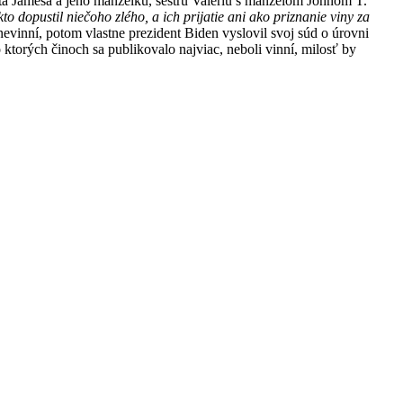
ata Jamesa a jeho manželku, sestru Valeriu s manželom Johnom T.
 dopustil niečoho zlého, a ich prijatie ani ako priznanie viny za
nevinní, potom vlastne prezident Biden vyslovil svoj súd o úrovni
ktorých činoch sa publikovalo najviac, neboli vinní, milosť by