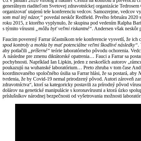
Už v januári 2020 virológ a riaditeľ Centra na kontrolu a prevenciu 
generálnym riaditeľom Svetovej zdravotníckej organizácie Tedrosem
organizovať utajenú tele konferenciu vedcov. Samozrejme, vedcov vy
som mal iný názor,“
povedal neskôr Redfield. Prvého februára 2020 
roku 2015, z ktorého vyplynulo, že skupina pod vedením Ralpha Bar
s týmito vírusmi
„môžu byť veľmi riskantné“
. Andersen však neskôr 
Faucim poverený Farrar účastníkom tele konferencie vysvetlí, že ich 
spod kontroly a mohla by mať potenciálne veľmi škodlivé následky“.
aby potlačili
„príšerné“
teórie laboratórneho pôvodu ochorenia. Vedci
A následne pre zmenu diktátorské opatrenia… Fauci a Farrar sa postar
pochybnosti. Napríklad Ian Lipkin, jeden z neskorších autorov „rám
poukazujú na wuhanské laboratórium… Preto zhruba v tom čase And
koordinovaného spoločného úsilia sa Farrar hlási, že sa postará, aby
N
tvrdenia, že by Covid-19 nemal prirodzený pôvod. Autori zároveň z
zdravotníctva“, ktorí sa kategoricky postavili za prírodný pôvod vír
dolárov na genetické manipulácie s koronavírusmi a ktorá úzko spo
príslušníkov národnej bezpečnosti od vyšetrovania možnosti labor