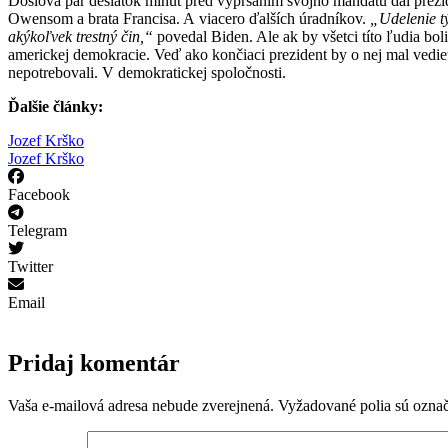
Doslova pár desiatok minút pred vypršaním svojho mandátu dal prezi
Owensom a brata Francisa. A viacero ďalších úradníkov.
„Udelenie tý
akýkoľvek trestný čin,“
povedal Biden. Ale ak by všetci títo ľudia bol
americkej demokracie. Veď ako končiaci prezident by o nej mal vedieť
nepotrebovali. V demokratickej spoločnosti.
Ďalšie články:
Jozef Krško
Jozef Krško
Facebook
Telegram
Twitter
Email
Pridaj komentár
Vaša e-mailová adresa nebude zverejnená.
Vyžadované polia sú ozna