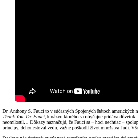
Dr. Anthony S. Fauci to v súčasných Spojených štátoch amerických n
Thank You, Dr. Fauci
, k názvu ktorého sa obyčajne pridáva dôvetok. 
neomilostil… Dôkazy naznačujú, že Fauci sa – hoci nechtiac – spolu
princípy, dehonestoval vedu, vážne poškodil život množstva ľudí. Vše