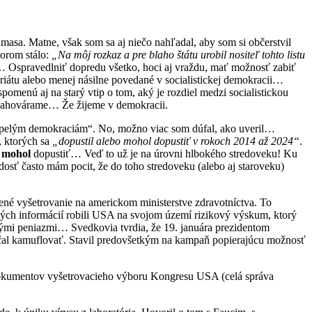
masa. Matne, však som sa aj niečo nahľadal, aby som si občerstvil
torom stálo:
„Na môj rozkaz a pre blaho štátu urobil nositeľ tohto listu
ak… Ospravedlniť dopredu všetko, hoci aj vraždu, mať možnosť zabiť
etariátu alebo menej násilne povedané v socialistickej demokracii…
pomenú aj na starý vtip o tom, aký je rozdiel medzi socialistickou
a nahovárame… Že žijeme v demokracii.
vyspelým demokraciám“. No, možno viac som dúfal, ako uveril…
, ktorých sa
„dopustil alebo mohol dopustiť v rokoch 2014 až 2024“
.
ľ
mohol
dopustiť… Veď to už je na úrovni hlbokého stredoveku! Ku
osť často mám pocit, že do toho stredoveku (alebo aj staroveku)
ené vyšetrovanie na americkom ministerstve zdravotníctva. To
ených informácií robili USA na svojom území rizikový výskum, ktorý
ými peniazmi… Svedkovia tvrdia, že 19. januára prezidentom
čal kamuflovať. Stavil predovšetkým na kampaň popierajúcu možnosť
 dokumentov vyšetrovacieho výboru Kongresu USA (celá správa