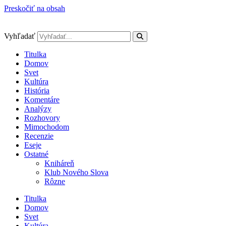
Preskočiť na obsah
Vyhľadať
Titulka
Domov
Svet
Kultúra
História
Komentáre
Analýzy
Rozhovory
Mimochodom
Recenzie
Eseje
Ostatné
Kniháreň
Klub Nového Slova
Rôzne
Titulka
Domov
Svet
Kultúra