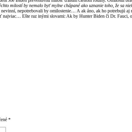
dent Joe Biden preventívnu milosť ďalším členom rodiny. Omilostil br
chto milostí by nemalo byť mylne chápané ako uznanie toho, že sa niekto
i nevinní, nepotrebovali by omilostenie… A ak áno, ak ho potrebujú aj 
 najviac… Ešte raz inými slovami: Ak by Hunter Biden či Dr. Fauci, o 
čené
*