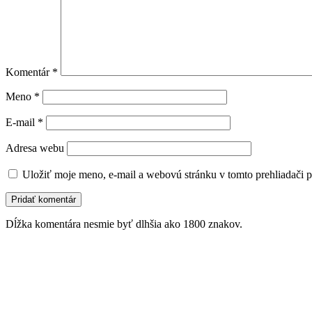
Komentár
*
Meno
*
E-mail
*
Adresa webu
Uložiť moje meno, e-mail a webovú stránku v tomto prehliadači 
Dĺžka komentára nesmie byť dlhšia ako 1800 znakov.