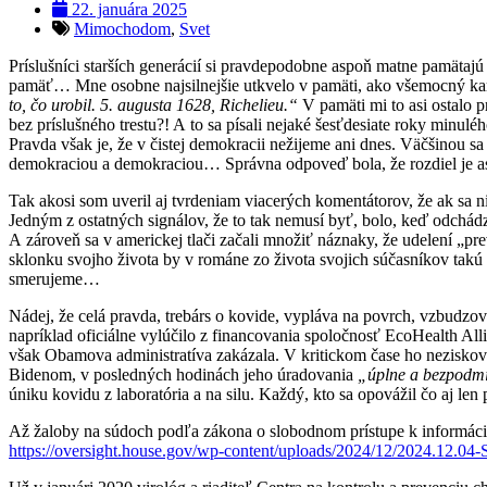
22. januára 2025
Mimochodom
,
Svet
Príslušníci starších generácií si pravdepodobne aspoň matne pamätaj
pamäť… Mne osobne najsilnejšie utkvelo v pamäti, ako všemocný kard
to, čo urobil. 5. augusta 1628, Richelieu.“
V pamäti mi to asi ostalo 
bez príslušného trestu?! A to sa písali nejaké šesťdesiate roky minulé
Pravda však je, že v čistej demokracii nežijeme ani dnes. Väčšinou sa
demokraciou a demokraciou… Správna odpoveď bola, že rozdiel je as
Tak akosi som uveril aj tvrdeniam viacerých komentátorov, že ak s
Jedným z ostatných signálov, že to tak nemusí byť, bolo, keď odchádz
A zároveň sa v americkej tlači začali množiť náznaky, že udelení „p
sklonku svojho života by v románe zo života svojich súčasníkov takú
smerujeme…
Nádej, že celá pravda, trebárs o kovide, vypláva na povrch, vzbudzo
napríklad oficiálne vylúčilo z financovania spoločnosť EcoHealth Al
však Obamova administratíva zakázala. V kritickom čase ho nezisko
Bidenom, v posledných hodinách jeho úradovania
„úplne a bezpodm
úniku kovidu z laboratória a na silu. Každý, kto sa opovážil čo aj l
Až žaloby na súdoch podľa zákona o slobodnom prístupe k informáci
https://oversight.house.gov/wp-content/uploads/2024/12/2024.1