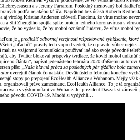
chorôb Robert Redfield vyslovil podozrenie, že vo Wuhane došlo k nehod
 Ghebreyesusem a s Jeremy Farrarom. Posledný menovaný bol riaditeľo
braných podľa nejakého kľúča. Napríklad bez účasti Roberta Redfielda,
sa aj virológ Kristian Andersen zdôveril Faucimu, že vírus možno nev
ica a Shi Zhengliho spojila spike proteín jedného koronavírusu s vír
povie, že ho vydesilo, že by mohol oznámiť ľudstvu, že vírus mohol
cieľom je
„predložiť odbornej verejnosti rešpektované vyhlásenie, kto
Všetci „hľadači“ pravdy teda vopred vedeli, že o pravdu vôbec nejde… 
 mali na vzájomnú komunikáciu používať iné ako svoje pôvodné telefón
ajú, aby Twitter blokoval príspevky tvrdiace, že kovid mohol uniknúť z
cujúceho článku“, napísal jedenásteho februára 2020 ďalšiemu autoro
ersen píše:
„Naša hlavná práca za posledných pár týždňov bola zameran
atur
uverejnil článok čo najskôr. Devätnásteho februára konečne vych
ametajú stopy po prepojení EcoHealth Alliance s Wuhanom. Mejly však
usu, organizovali práve zamestnanci EcoHealth Alliance. To je tá organi
lupracovala s výskumníkmi vo Wuhane. Jej prezident Daszak si zárove
atórneho pôvodu COVID-19. Mnohí si vydýchli…