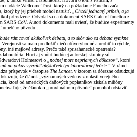
e, k úniku vírusu z laboratória. Hovoril o tom s Faucim, s
m nadácie Wellcome Trust, ktorý na požiadanie Fauciho začal
 ktorý by jej priebeh mohol narušiť.
„Chceli jednotný príbeh, a ja
znikol prirodzene. Odvolal sa na dokument SARS Gain of function z
usom SARS-CoV. Autori dokumentu mali uviesť, že budúce experimenty
 byť umelého pôvodu…
ré bude rámcovať akúkoľvek debatu, a to skôr ako sa debata vymkne
Verejnosti sa malo predložiť niečo dôveryhodné a urobiť to rýchle,
y, iné mejlové adresy. Prečo také sprisahanecké opatrenia?
 laboratória. Hoci aj vnútri budúcej autorskej skupiny sú
vi Edwardovi Holmesovi o
„nočnej more nepriamych dôkazov“
, ktoré
á na pokus vyvrátiť akýkoľvek typ laboratórnej teórie.“
V rámci
ádza príspevok v časopise
The Lancet
, v ktorom sa dôrazne odsudzujú
 dokazujú, že článok „významných vedcov z oblasti verejného
zácia, ktorá od amerických daňových poplatníkov získala milióny
ň pochvaľuje, že článok o „proximálnom pôvode“ pomohol odstaviť