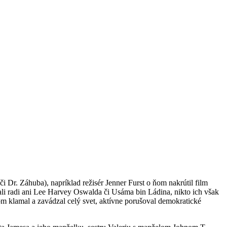
r. Záhuba), napríklad režisér Jenner Furst o ňom nakrútil film
mali radi ani Lee Harvey Oswalda či Usáma bin Ládina, nikto ich však
 klamal a zavádzal celý svet, aktívne porušoval demokratické