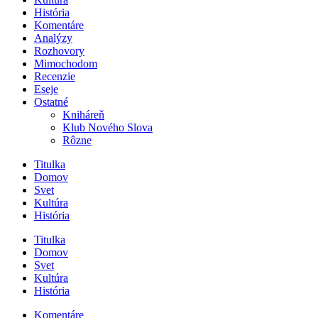
História
Komentáre
Analýzy
Rozhovory
Mimochodom
Recenzie
Eseje
Ostatné
Kniháreň
Klub Nového Slova
Rôzne
Titulka
Domov
Svet
Kultúra
História
Titulka
Domov
Svet
Kultúra
História
Komentáre