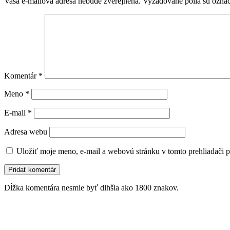
Vaša e-mailová adresa nebude zverejnená.
Vyžadované polia sú ozna
Komentár
*
Meno
*
E-mail
*
Adresa webu
Uložiť moje meno, e-mail a webovú stránku v tomto prehliadači 
Dĺžka komentára nesmie byť dlhšia ako 1800 znakov.