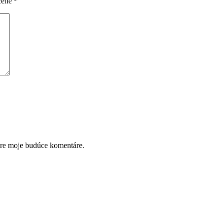
čené
*
pre moje budúce komentáre.