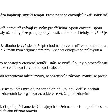
 implikuje smrtící terapii. Proto na sebe chybující lékaři solidárně
lékaři neradi přiznávají ke svým prohřeškům. Spolu chyceni, spolu
, kdy už o diagnóze panují pochybnosti, a dokonce i tehdy, když už je
. Už dlouho je vyčísleno, že přechod na „bezemisní“ ekonomiku a na
nách klimatu byla argumentem pro likvidaci evropského průmyslu a
 neobstojí v otevřené soutěži, stále se vyučují bludy o prospěšnosti
ické centralizaci a v kolonizaci slabších.
ů respektovat místní zvyky, náboženství a zákony. Politici se přesto
ziskem i přes mrtvoly na straně druhé. Politici, kteří se nechali
ravotnické organizace), o které se ví, že před zdravím
ci, či spolupráci amerických tajných služeb na terorismu pod falešnou
o v úvahu přiznat pravdu.