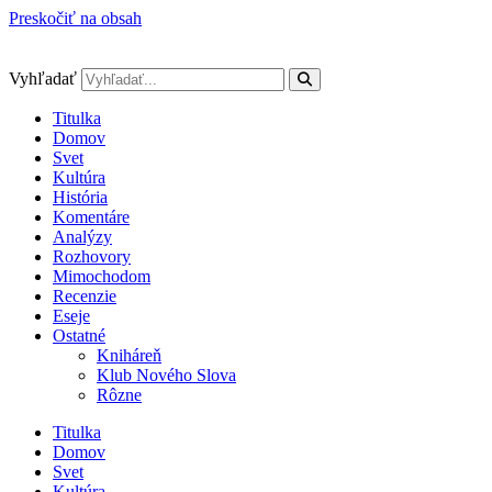
Preskočiť na obsah
Vyhľadať
Titulka
Domov
Svet
Kultúra
História
Komentáre
Analýzy
Rozhovory
Mimochodom
Recenzie
Eseje
Ostatné
Kniháreň
Klub Nového Slova
Rôzne
Titulka
Domov
Svet
Kultúra