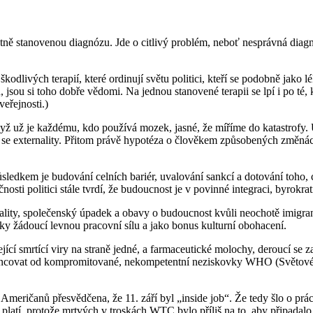
ě stanovenou diagnózu. Jde o citlivý problém, neboť nesprávná diagnóza
kodlivých terapií, které ordinují světu politici, kteří se podobně jako 
u, jsou si toho dobře vědomi. Na jednou stanovené terapii se lpí i po té
eřejnosti.)
když už je každému, kdo používá mozek, jasné, že míříme do katastrofy
u-li se externality. Přitom právě hypotéza o člověkem způsobených změ
ledkem je budování celních bariér, uvalování sankcí a dotování toho, co
osti politici stále tvrdí, že budoucnost je v povinné integraci, byrokrat
ality, společenský úpadek a obavy o budoucnost kvůli neochotě imigrant
y žádoucí levnou pracovní sílu a jako bonus kulturní obohacení.
cí smrtící viry na straně jedné, a farmaceutické molochy, deroucí se za 
ancovat od kompromitované, nekompetentní neziskovky WHO (Světové zd
 Američanů přesvědčena, že 11. září byl „inside job“. Že tedy šlo o prá
le platí, protože mrtvých v troskách WTC bylo příliš na to, aby připadal