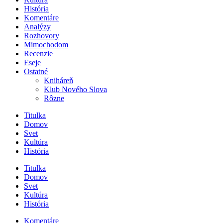
História
Komentáre
Analýzy
Rozhovory
Mimochodom
Recenzie
Eseje
Ostatné
Kniháreň
Klub Nového Slova
Rôzne
Titulka
Domov
Svet
Kultúra
História
Titulka
Domov
Svet
Kultúra
História
Komentáre