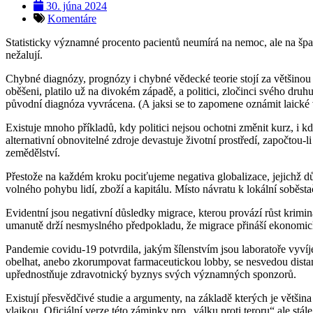
30. júna 2024
Komentáre
Statisticky významné procento pacientů neumírá na nemoc, ale na špatn
nežalují.
Chybné diagnózy, prognózy i chybné vědecké teorie stojí za většinou š
oběšeni, platilo už na divokém západě, a politici, zločinci svého druh
původní diagnóza vyvrácena. (A jaksi se to zapomene oznámit laické v
Existuje mnoho příkladů, kdy politici nejsou ochotni změnit kurz, i 
alternativní obnovitelné zdroje devastuje životní prostředí, započto
zemědělství.
Přestože na každém kroku pociťujeme negativa globalizace, jejichž důs
volného pohybu lidí, zboží a kapitálu. Místo návratu k lokální soběstačn
Evidentní jsou negativní důsledky migrace, kterou provází růst krimin
umanutě drží nesmyslného předpokladu, že migrace přináší ekonomick
Pandemie covidu-19 potvrdila, jakým šílenstvím jsou laboratoře vyvíjejí
obelhat, anebo zkorumpovat farmaceutickou lobby, se nesvedou dist
upřednostňuje zdravotnický byznys svých významných sponzorů.
Existují přesvědčivé studie a argumenty, na základě kterých je většina
vlajkou. Oficiální verze této záminky pro „válku proti teroru“ ale stá