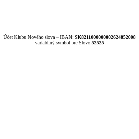
Účet Klubu Nového slova – IBAN:
SK8211000000002624852008
variabilný symbol pre Slovo
52525