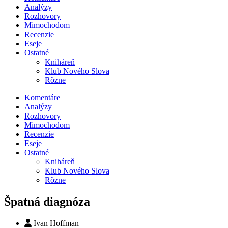
Analýzy
Rozhovory
Mimochodom
Recenzie
Eseje
Ostatné
Kniháreň
Klub Nového Slova
Rôzne
Komentáre
Analýzy
Rozhovory
Mimochodom
Recenzie
Eseje
Ostatné
Kniháreň
Klub Nového Slova
Rôzne
Špatná diagnóza
Ivan Hoffman