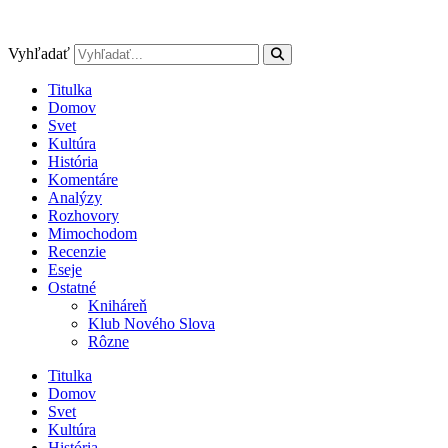
Preskočiť
na
obsah
Vyhľadať
Titulka
Domov
Svet
Kultúra
História
Komentáre
Analýzy
Rozhovory
Mimochodom
Recenzie
Eseje
Ostatné
Kniháreň
Klub Nového Slova
Rôzne
Titulka
Domov
Svet
Kultúra
História