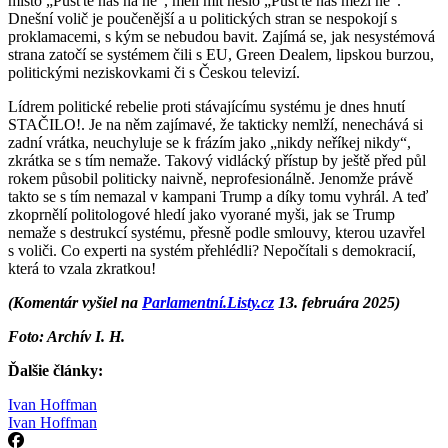
místo „Pusťte nás na ně“, měli mít heslo „Pusťte nás mezi ně“.
Dnešní volič je poučenější a u politických stran se nespokojí s
proklamacemi, s kým se nebudou bavit. Zajímá se, jak nesystémová
strana zatočí se systémem čili s EU, Green Dealem, lipskou burzou,
politickými neziskovkami či s Českou televizí.
Lídrem politické rebelie proti stávajícímu systému je dnes hnutí
STAČILO!. Je na něm zajímavé, že takticky nemlží, nenechává si
zadní vrátka, neuchyluje se k frázím jako „nikdy neříkej nikdy“,
zkrátka se s tím nemaže. Takový vidlácký přístup by ještě před půl
rokem působil politicky naivně, neprofesionálně. Jenomže právě
takto se s tím nemazal v kampani Trump a díky tomu vyhrál. A teď
zkoprnělí politologové hledí jako vyorané myši, jak se Trump
nemaže s destrukcí systému, přesně podle smlouvy, kterou uzavřel
s voliči. Co experti na systém přehlédli? Nepočítali s demokracií,
která to vzala zkratkou!
(Komentár vyšiel na
Parlamentní.Listy.cz
13. februára 2025)
Foto: Archív I. H.
Ďalšie články:
Ivan Hoffman
Ivan Hoffman