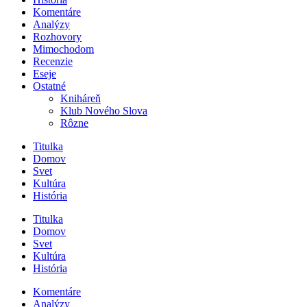
Komentáre
Analýzy
Rozhovory
Mimochodom
Recenzie
Eseje
Ostatné
Kniháreň
Klub Nového Slova
Rôzne
Titulka
Domov
Svet
Kultúra
História
Titulka
Domov
Svet
Kultúra
História
Komentáre
Analýzy