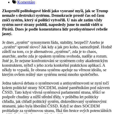
Komentáre
Zkoprnělí politologové hledí jako vyorané myši, jak se Trump
nemaže s destrukcí systému. Demokracie prostě čas od času
zničí systém, který si politici vytvořili. U nás ale zatím vždy
systém nové strany pohltil, naposledy jsme to mohli vidět u
Pirátů. Dnes je podle komentátora lídr protisystémové rebelie
jasný.
Je dnes „systém“ synonymem řádu, stability, bezpečí? Anebo je
„systém“ sprosté slovo? Jak kdy a jak pro koho, samozřejmě. Hodně
záleží na tom, co je alternativou „systému“, zda je to chaos,
anarchie, anebo zda je opakem systému svoboda, naděje a rozum.
Jisté je, že nejsme konfrontováni se systémem coby akademickým
konstruktem, nýbrž s jeho zcela konkrétní praktickou aplikací. A
někdy to vypadá, že obrana systému apeluje na věrnost ideálu, se
kterým ovšem reálný stav systému nemá mnoho společného.
Jedna taková debata o systémovosti a antisystémovosti se nyní točí
kolem politické strany SOCDEM, známé pamětníkům pod názvem
ČSSD. Tato kdysi vlivná systémová parlamentní strana, těšící se
podpoře chudiny a nižší střední třídy, v průběhu let politicky
chřadla, jak chřadl politický systém, diskreditovaný systémovými
stranami, jako byla liberální ČSSD. Když se dnes SOCDEM
prohlašuje za systémovou stranu, říká tím hrstce svých potenciálních