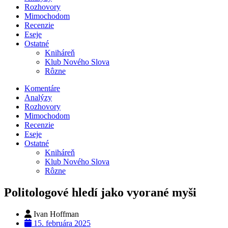
Rozhovory
Mimochodom
Recenzie
Eseje
Ostatné
Kniháreň
Klub Nového Slova
Rôzne
Komentáre
Analýzy
Rozhovory
Mimochodom
Recenzie
Eseje
Ostatné
Kniháreň
Klub Nového Slova
Rôzne
Politologové hledí jako vyorané myši
Ivan Hoffman
15. februára 2025