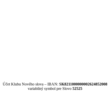
Účet Klubu Nového slova – IBAN:
SK8211000000002624852008
variabilný symbol pre Slovo
52525