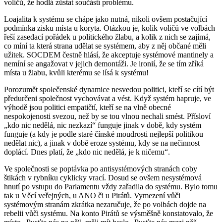
voličů, že hodlá zůstat součástí problému.
Loajalita k systému se chápe jako nutná, nikoli ovšem postačující
podmínka zisku místa u koryta. Otázkou je, kolik voličů ve volbách
řeší zasedací pořádek u politického žlabu, a kolik z nich se zajímá,
co míní ta která strana udělat se systémem, aby z něj občané měli
užitek. SOCDEM čestně hlásí, že akceptuje systémové mantinely a
nemíní se angažovat v jejich demontáži. Je ironií, že se tím zříká
místa u žlabu, kvůli kterému se lísá k systému!
Porozumět společenské dynamice nesvedou politici, kteří se cítí být
předurčeni společnost vychovávat a vést. Když systém hapruje, ve
výhodě jsou politici empatičtí, kteří se na vlně obecné
nespokojenosti svezou, než by se tou vlnou nechali smést. Přísloví
„kdo nic nedělá, nic nezkazí“ funguje jinak v době, kdy systém
funguje (a kdy je podle staré čínské moudrosti nejlepší politikou
nedělat nic), a jinak v době eroze systému, kdy se na nečinnost
doplácí. Dnes platí, že „kdo nic nedělá, je k ničemu“.
Ve společnosti se poptávka po antisystémových stranách coby
štikách v rybníku cyklicky vrací. Dosud se ovšem nesystémová
hnutí po vstupu do Parlamentu vždy zařadila do systému. Bylo tomu
tak u Věcí veřejných, u ANO či u Pirátů. Vymezení vůči
systémovým stranám zkrátka nezaručuje, že po volbách dojde na
rebelii vůči systému. Na konto Pirátů se výsměšně konstatovalo, že