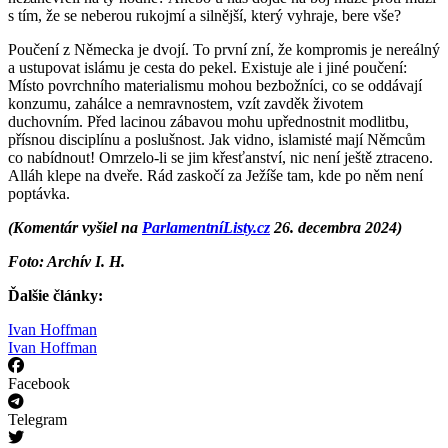
s tím, že se neberou rukojmí a silnější, který vyhraje, bere vše?
Poučení z Německa je dvojí. To první zní, že kompromis je nereálný
a ustupovat islámu je cesta do pekel. Existuje ale i jiné poučení:
Místo povrchního materialismu mohou bezbožníci, co se oddávají
konzumu, zahálce a nemravnostem, vzít zavděk životem
duchovním. Před lacinou zábavou mohu upřednostnit modlitbu,
přísnou disciplínu a poslušnost. Jak vidno, islamisté mají Němcům
co nabídnout! Omrzelo-li se jim křesťanství, nic není ještě ztraceno.
Alláh klepe na dveře. Rád zaskočí za Ježíše tam, kde po něm není
poptávka.
(Komentár vyšiel na
ParlamentníListy.cz
26. decembra 2024)
Foto: Archív I. H.
Ďalšie články:
Ivan Hoffman
Ivan Hoffman
Facebook
Telegram