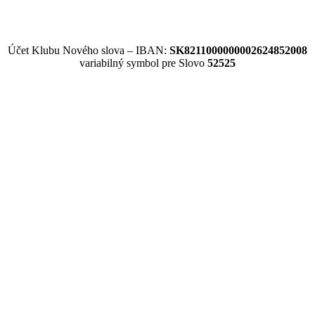
Účet Klubu Nového slova – IBAN:
SK8211000000002624852008
variabilný symbol pre Slovo
52525