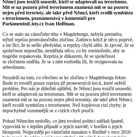
Němci jsou toxičtí sousedé, kteří se adaptovali na terorismus.
Mít se na pozoru před terorismem znamená mít se na pozoru
nejen před teroristy, ale také před Němci, kteří zvolili symbiózu
s terorismem, poznamenává v komentáři pro
ParlamentníListy.cz Ivan Hoffman.
Co se stalo na vánočním trhu v Magdeburgu, nebyla premiéra,
nýbrž repríza protivánočního zločinu. Zatímco když je něco poprvé,
a lze říct, že to nešlo předvídat, u reprízy chybí alibi. Je zjevné, že se
společnost nepoučila, neudělala něco, co by znemožnilo, aby se
tragédie zopakovala. Repríza je důkazem, že se společnost
se zločinem smířila, že se s ním rozhodla žít, že rezignovala na
sebeobranu.
Nezaleží na tom, co všechno se ke zločinu v Magdeburgu řekne.
Bude to rovněž pouze repríza již pronesených keců, které neřeší
problém. Pro nás je důležité ujištění, že Němci jsou toxičtí sousedé,
kteří se adaptovali na terorismus. Mít se na pozoru před terorismem
znamená mít se na pozoru nejen před teroristy, ale také před Němci,
kteří zvolili symbiózu s terorismem. Než kopírovat cizí chyby, je
nepochybně rozumnější se z cizích chyb poučit.
Pokud Němcům nedošlo, co jimi zvolení politici udělali špatně,
vypovídá to v lepším případě o jejich naivitě, v horším o jejich
hlouposti. Nejpozději po vánočním masakru v Berlíně v roce 2016