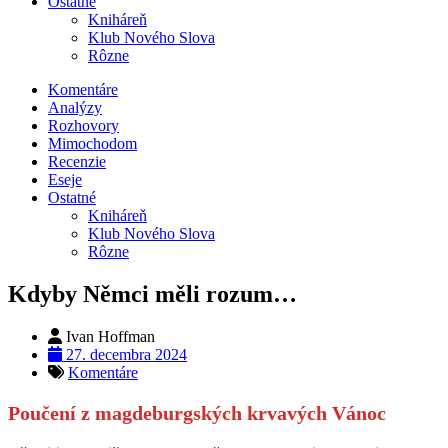
Ostatné
Kniháreň
Klub Nového Slova
Rôzne
Komentáre
Analýzy
Rozhovory
Mimochodom
Recenzie
Eseje
Ostatné
Kniháreň
Klub Nového Slova
Rôzne
Kdyby Němci měli rozum…
Ivan Hoffman
27. decembra 2024
Komentáre
Poučení z magdeburgských krvavých Vánoc