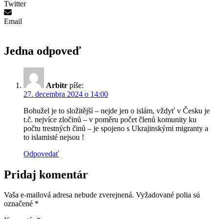
Twitter
Email
Jedna odpoveď
Arbitr
píše:
27. decembra 2024 o 14:00
Bohužel je to složitější – nejde jen o islám, vždyť v Česku je
t.č. nejvíce zločinů – v poměru počet členů komunity ku
počtu trestných činů – je spojeno s Ukrajinskými migranty a
to islamisté nejsou !
Odpovedať
Pridaj komentár
Vaša e-mailová adresa nebude zverejnená.
Vyžadované polia sú
označené
*