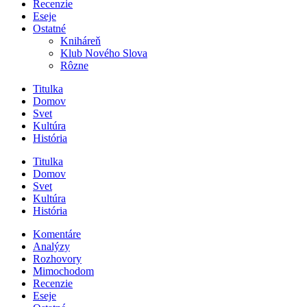
Recenzie
Eseje
Ostatné
Kniháreň
Klub Nového Slova
Rôzne
Titulka
Domov
Svet
Kultúra
História
Titulka
Domov
Svet
Kultúra
História
Komentáre
Analýzy
Rozhovory
Mimochodom
Recenzie
Eseje