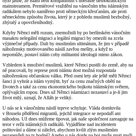
bylo jasné, že islám není kompatibilní s liberálně demokratickým
mainstreamem. Premiérové vraždění na vánočním trhu islámským
radikálem nebylo namířeno proti německým křesťanům, ale proti
německému způsobu života, který je z pohledu muslimů bezbožný,
zhýralý a opovrženíhodný.
Kdyby Němci měli rozum, znemožnili by po berlínském vánočním
masakru nelegální migraci a legální migraci by omezili na zcela
výjimečné případy. Dali by muslimům ultimátum, že jim v případě
nábožensky motivovaného násilí zavřou mešity, a když to
nepomůže, postaví islám coby militantní ideologii mimo zákon.
Vzhledem k množství muslimů, které Němci pustili do země, aby na
ně pracovali, by represe proti islámu dost možná rozpoutala
náboženskou občanskou válku. Před osmi lety ale ještě měli Němci
šanci ji vyhrát a islám vymýtit, byť za cenu značných obětí na
životech a také za cenu ekonomického bojkotu islámským světem,
oplývajícím ropou. Dnes už Němci islamizaci nezastaví a je-li jim
život milý, uznají, že Alláh je veliký.
U nás se k vánočnímu násilí teprve schyluje. Vláda domluvila
v Bruselu přidělení migrantů, jejichž integrace se nepodaří ani
náhodou. Už dnes můžeme tipovat, jak naše společnost zareaguje na
teror v režii islámských radikálů. Vyjádříme nad incidentem
politování a dáme si záležet, abychom kvůli zlým muslimům
nezanevřeli na ty hodné? Anebo u nás dojde na boj muže proti muži