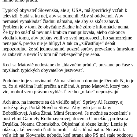
Typický obyvateľ Slovenska, ale aj USA, má špecifický vzťah k
televízii. Sadá si ku nej, aby sa odmenil. Aby si oddýchol. Aby
nemusel vynakladať žiadnu námahu, ale aby sa skôr zabavil.
Problém je v tom, že obyčajne žiadne iné zdroje informácie nemá.
Že by ho snáď tá nevinná krabica manipulovala, alebo dokonca
viedla k tomu, aby trebárs volil vo svoj neprospech, ho samozrejme
nenapadá, predsa nie je hlúpy! A tak za „zúčastňuje“ debát
nepozorujúc, že sú jednostranné, pozerá správy prevažne s úmyslom
sa zabaviť a nevidí v tom nič nebezpečné pre seba.
Keď sa Matovič nedostane do „hlavného prúdu“, prestane po čase v
mysliach typických obyvateľov jestvovať.
Podobne to je s novinami. Ak na stánkoch dominuje Dennik N, to je
to, čo si väčšina ľudí prečíta a nič iné. A preto Matovič, ktorý toto
vie, mohol veru právom vyhlásiť. ze ho „nikde“ nepozývajú.
Ach áno, na internete sa dá všeličo nájsť. Správy Al Jazeery, aj
ruské správy. Portál Nového Slova. Aby bylo jasno Jany
Bobošíkovej. Anka Žitná. Mimi Šramová. Je možné sa zoznámiť s
postrehmi Gabriely Rothmayerovej, docenta Chmelára, profesora
Druláka, Noama Chomského. Objednať si rôzne knihy. Lenže je
otázka, aké percento ľudí to urobí = dá si tú námahu. No asi tak
veľa ich na Slovensku nebude, keď strana ako PS má stále podporu