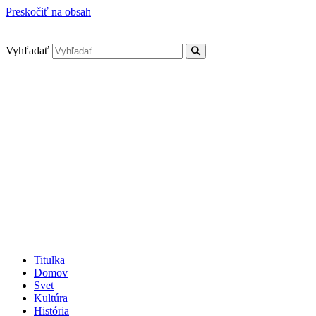
Preskočiť na obsah
Vyhľadať
Titulka
Domov
Svet
Kultúra
História