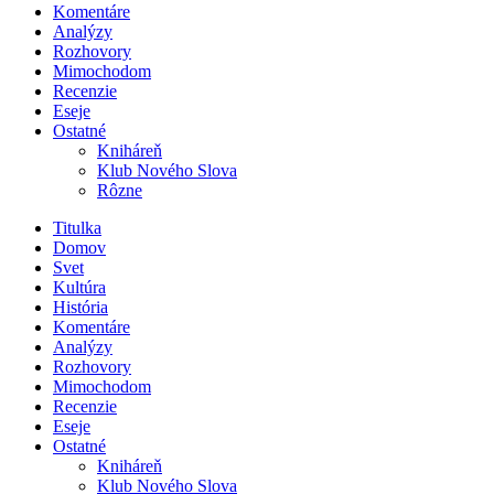
Komentáre
Analýzy
Rozhovory
Mimochodom
Recenzie
Eseje
Ostatné
Kniháreň
Klub Nového Slova
Rôzne
Titulka
Domov
Svet
Kultúra
História
Komentáre
Analýzy
Rozhovory
Mimochodom
Recenzie
Eseje
Ostatné
Kniháreň
Klub Nového Slova