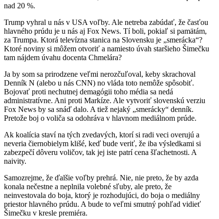
nad 20 %.
Trump vyhral u nás v USA voľby. Ale netreba zabúdať, že časťou
hlavného prúdu je u nás aj Fox News. Tí boli, pokiaľ si pamätám,
za Trumpa. Ktorá televízna stanica na Slovensku je „smerácka“?
Ktoré noviny si môžem otvoriť a namiesto úvah staršieho Šimečku
tam nájdem úvahu docenta Chmelára?
Ja by som sa prirodzene veľmi nerozčuľoval, keby skrachoval
Denník N (alebo u nás CNN) no vláda toto nemôže spôsobiť.
Bojovať proti nechutnej demagógii toho média sa nedá
administratívne. Ani proti Markíze. Ale vytvoriť slovenskú verziu
Fox News by sa snáď dalo. A tiež nejaký „smerácky“ denník.
Pretože boj o voliča sa odohráva v hlavnom mediálnom prúde.
Ak koalícia staví na tých zvedavých, ktorí si radi veci overujú a
neveria čiernobielym klišé, keď bude veriť, že iba výsledkami si
zabezpečí dôveru voličov, tak jej iste patrí cena šľachetnosti. A
naivity.
Samozrejme, že ďalšie voľby prehrá. Nie, nie preto, že by azda
konala nečestne a neplnila volebné sľuby, ale preto, že
neinvestovala do boja, ktorý je rozhodujúci, do boja o mediálny
priestor hlavného prúdu. A bude to veľmi smutný pohľad vidieť
Šimečku v kresle premiéra.