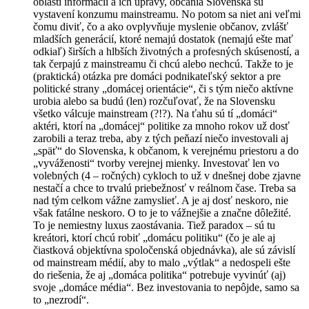
oblasti informácií a ich úpravy, občania Slovenska sú
vystavení konzumu mainstreamu. No potom sa niet ani veľmi
čomu diviť, čo a ako ovplyvňuje myslenie občanov, zvlášť
mladších generácií, ktoré nemajú dostatok (nemajú ešte mať
odkiaľ) širších a hlbších životných a profesných skúseností, a
tak čerpajú z mainstreamu či chcú alebo nechcú. Takže to je
(praktická) otázka pre domáci podnikateľský sektor a pre
politické strany „domácej orientácie“, či s tým niečo aktívne
urobia alebo sa budú (len) rozčuľovať, že na Slovensku
všetko válcuje mainstream (?!?). Na ťahu sú tí „domáci“
aktéri, ktorí na „domácej“ politike za mnoho rokov už dosť
zarobili a teraz treba, aby z tých peňazí niečo investovali aj
„späť“ do Slovenska, k občanom, k verejnému priestoru a do
„vyváženosti“ tvorby verejnej mienky. Investovať len vo
volebných (4 – ročných) cykloch to už v dnešnej dobe zjavne
nestačí a chce to trvalú priebežnosť v reálnom čase. Treba sa
nad tým celkom vážne zamyslieť. A je aj dosť neskoro, nie
však fatálne neskoro. O to je to vážnejšie a značne dôležité.
To je nemiestny luxus zaostávania. Tiež paradox – sú tu
kreátori, ktorí chcú robiť „domácu politiku“ (čo je ale aj
čiastková objektívna spoločenská objednávka), ale sú závislí
od mainstream médií, aby to malo „výtlak“ a nedospeli ešte
do riešenia, že aj „domáca politika“ potrebuje vyvinúť (aj)
svoje „domáce média“. Bez investovania to nepôjde, samo sa
to „nezrodí“.