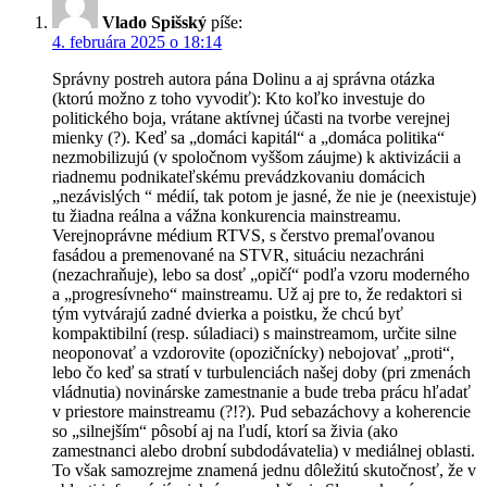
Vlado Spišský
píše:
4. februára 2025 o 18:14
Správny postreh autora pána Dolinu a aj správna otázka
(ktorú možno z toho vyvodiť): Kto koľko investuje do
politického boja, vrátane aktívnej účasti na tvorbe verejnej
mienky (?). Keď sa „domáci kapitál“ a „domáca politika“
nezmobilizujú (v spoločnom vyššom záujme) k aktivizácii a
riadnemu podnikateľskému prevádzkovaniu domácich
„nezávislých “ médií, tak potom je jasné, že nie je (neexistuje)
tu žiadna reálna a vážna konkurencia mainstreamu.
Verejnoprávne médium RTVS, s čerstvo premaľovanou
fasádou a premenované na STVR, situáciu nezachráni
(nezachraňuje), lebo sa dosť „opičí“ podľa vzoru moderného
a „progresívneho“ mainstreamu. Už aj pre to, že redaktori si
tým vytvárajú zadné dvierka a poistku, že chcú byť
kompaktibilní (resp. súladiaci) s mainstreamom, určite silne
neoponovať a vzdorovite (opozičnícky) nebojovať „proti“,
lebo čo keď sa stratí v turbulenciách našej doby (pri zmenách
vládnutia) novinárske zamestnanie a bude treba prácu hľadať
v priestore mainstreamu (?!?). Pud sebazáchovy a koherencie
so „silnejším“ pôsobí aj na ľudí, ktorí sa živia (ako
zamestnanci alebo drobní subdodávatelia) v mediálnej oblasti.
To však samozrejme znamená jednu dôležitú skutočnosť, že v