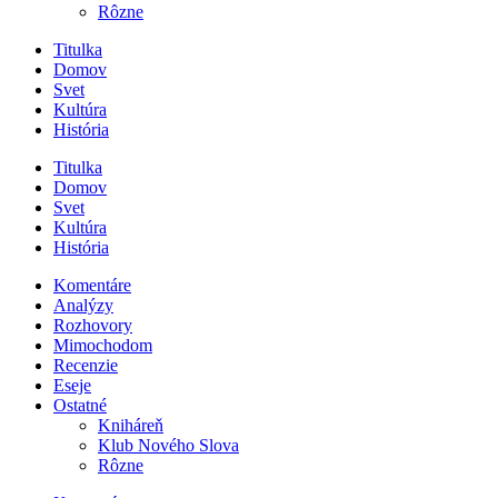
Rôzne
Titulka
Domov
Svet
Kultúra
História
Titulka
Domov
Svet
Kultúra
História
Komentáre
Analýzy
Rozhovory
Mimochodom
Recenzie
Eseje
Ostatné
Kniháreň
Klub Nového Slova
Rôzne