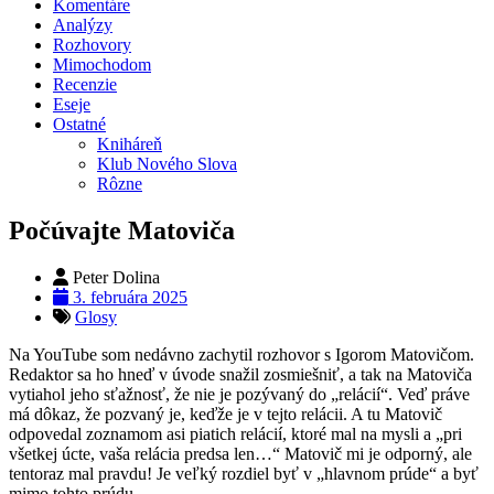
Komentáre
Analýzy
Rozhovory
Mimochodom
Recenzie
Eseje
Ostatné
Kniháreň
Klub Nového Slova
Rôzne
Počúvajte Matoviča
Peter Dolina
3. februára 2025
Glosy
Na YouTube som nedávno zachytil rozhovor s Igorom Matovičom.
Redaktor sa ho hneď v úvode snažil zosmiešniť, a tak na Matoviča
vytiahol jeho sťažnosť, že nie je pozývaný do „relácií“. Veď práve
má dôkaz, že pozvaný je, keďže je v tejto relácii. A tu Matovič
odpovedal zoznamom asi piatich relácií, ktoré mal na mysli a „pri
všetkej úcte, vaša relácia predsa len…“ Matovič mi je odporný, ale
tentoraz mal pravdu! Je veľký rozdiel byť v „hlavnom prúde“ a byť
mimo tohto prúdu.