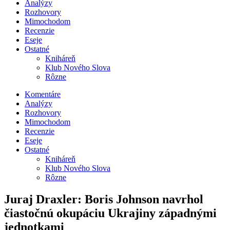
Analýzy
Rozhovory
Mimochodom
Recenzie
Eseje
Ostatné
Kniháreň
Klub Nového Slova
Rôzne
Komentáre
Analýzy
Rozhovory
Mimochodom
Recenzie
Eseje
Ostatné
Kniháreň
Klub Nového Slova
Rôzne
Juraj Draxler: Boris Johnson navrhol
čiastočnú okupáciu Ukrajiny západnými
jednotkami