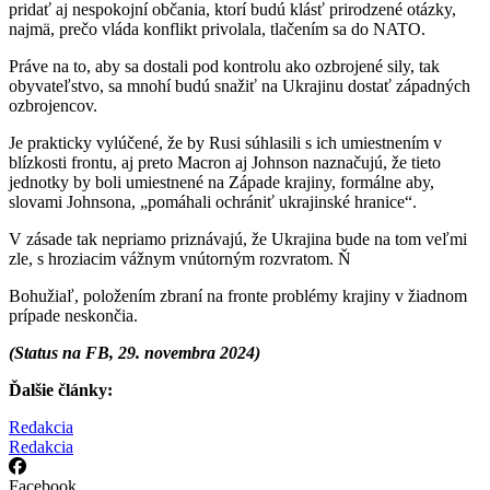
pridať aj nespokojní občania, ktorí budú klásť prirodzené otázky,
najmä, prečo vláda konflikt privolala, tlačením sa do NATO.
Práve na to, aby sa dostali pod kontrolu ako ozbrojené sily, tak
obyvateľstvo, sa mnohí budú snažiť na Ukrajinu dostať západných
ozbrojencov.
Je prakticky vylúčené, že by Rusi súhlasili s ich umiestnením v
blízkosti frontu, aj preto Macron aj Johnson naznačujú, že tieto
jednotky by boli umiestnené na Západe krajiny, formálne aby,
slovami Johnsona, „pomáhali ochrániť ukrajinské hranice“.
V zásade tak nepriamo priznávajú, že Ukrajina bude na tom veľmi
zle, s hroziacim vážnym vnútorným rozvratom. Ň
Bohužiaľ, položením zbraní na fronte problémy krajiny v žiadnom
prípade neskončia.
(Status na FB, 29. novembra 2024)
Ďalšie články:
Redakcia
Redakcia
Facebook