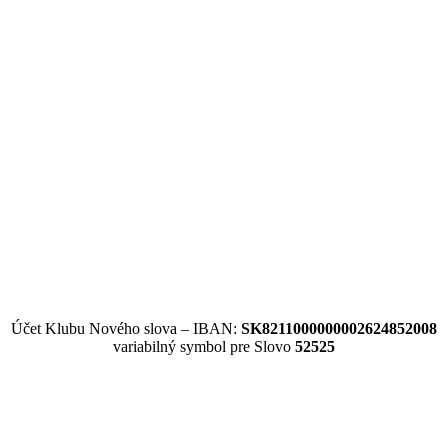
Účet Klubu Nového slova – IBAN:
SK8211000000002624852008
variabilný symbol pre Slovo
52525