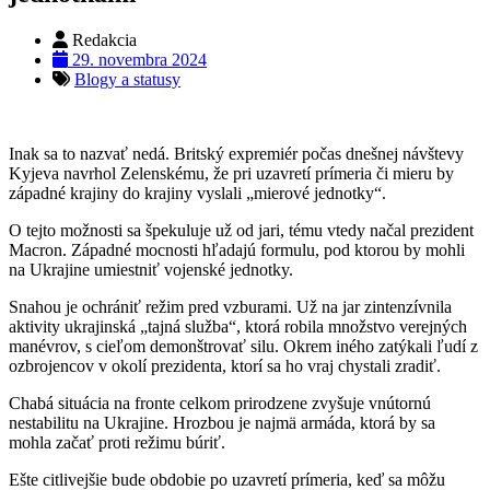
Redakcia
29. novembra 2024
Blogy a statusy
Inak sa to nazvať nedá. Britský expremiér počas dnešnej návštevy
Kyjeva navrhol Zelenskému, že pri uzavretí prímeria či mieru by
západné krajiny do krajiny vyslali „mierové jednotky“.
O tejto možnosti sa špekuluje už od jari, tému vtedy načal prezident
Macron. Západné mocnosti hľadajú formulu, pod ktorou by mohli
na Ukrajine umiestniť vojenské jednotky.
Snahou je ochrániť režim pred vzburami. Už na jar zintenzívnila
aktivity ukrajinská „tajná služba“, ktorá robila množstvo verejných
manévrov, s cieľom demonštrovať silu. Okrem iného zatýkali ľudí z
ozbrojencov v okolí prezidenta, ktorí sa ho vraj chystali zradiť.
Chabá situácia na fronte celkom prirodzene zvyšuje vnútornú
nestabilitu na Ukrajine. Hrozbou je najmä armáda, ktorá by sa
mohla začať proti režimu búriť.
Ešte citlivejšie bude obdobie po uzavretí prímeria, keď sa môžu