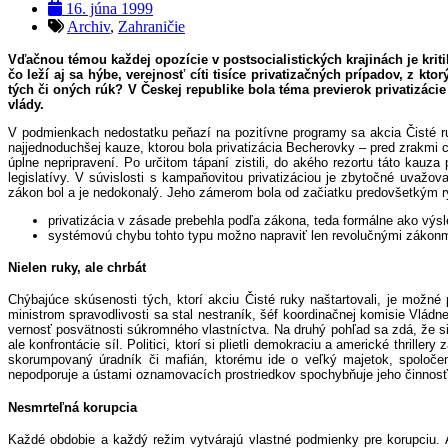
16. júna 1999
Archiv
,
Zahraničie
Vďačnou témou každej opozície v postsocialistických krajinách je kri
čo leží aj sa hýbe, verejnosť cíti tisíce privatizačných prípadov, z k
tých či oných rúk? V Českej republike bola téma previerok privatizác
vlády.
V podmienkach nedostatku peňazí na pozitívne programy sa akcia Čisté ruk
najjednoduchšej kauze, ktorou bola privatizácia Becherovky – pred zrakmi ce
úplne nepripravení. Po určitom tápaní zistili, do akého rezortu táto kau
legislatívy. V súvislosti s kampaňovitou privatizáciou je zbytočné uvažo
zákon bol a je nedokonalý. Jeho zámerom bola od začiatku predovšetkým rýc
privatizácia v zásade prebehla podľa zákona, teda formálne ako výs
systémovú chybu tohto typu možno napraviť len revolučnými zákonmi 
Nielen ruky, ale chrbát
Chýbajúce skúsenosti tých, ktorí akciu Čisté ruky naštartovali, je možn
ministrom spravodlivosti sa stal nestraník, šéf koordinačnej komisie Vlá
vernosť posvätnosti súkromného vlastníctva. Na druhý pohľad sa zdá, že si
ale konfrontácie síl. Politici, ktorí si plietli demokraciu a americké thrill
skorumpovaný úradník či mafián, ktorému ide o veľký majetok, spoločens
nepodporuje a ústami oznamovacích prostriedkov spochybňuje jeho činnosť. P
Nesmrteľná korupcia
Každé obdobie a každý režim vytvárajú vlastné podmienky pre korupciu. A