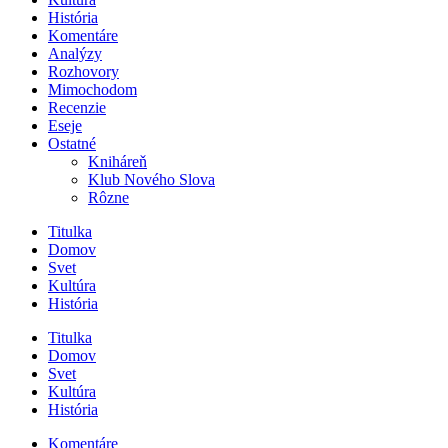
História
Komentáre
Analýzy
Rozhovory
Mimochodom
Recenzie
Eseje
Ostatné
Kniháreň
Klub Nového Slova
Rôzne
Titulka
Domov
Svet
Kultúra
História
Titulka
Domov
Svet
Kultúra
História
Komentáre