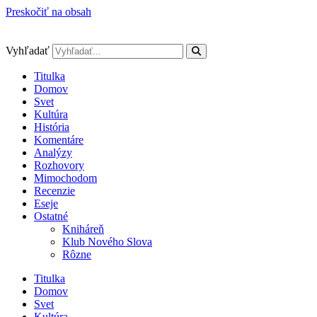
Preskočiť na obsah
Vyhľadať
Titulka
Domov
Svet
Kultúra
História
Komentáre
Analýzy
Rozhovory
Mimochodom
Recenzie
Eseje
Ostatné
Kniháreň
Klub Nového Slova
Rôzne
Titulka
Domov
Svet
Kultúra