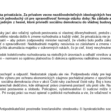
tika privatizácie. Za prívalom vecne nezdôvodniteľných ideologických he
torých jednoduchý cit pre spravodlivosť formuje otázku doby: Na základe
ie jedným z hesiel, ktoré priviedli sociálnu demokraciu do vládnej bud
y javí ako vďačný spôsob pestovania si vlastnej dôveryhodnosti, pretože zd
lého národa došlo k zmene rozhodnutia a každý videl, že privatizácia nie je 
za patrí – aby potom zodpovedný minister naznačil, že všetko bolo podľa zá
vať o spravodlivosti: Nadobudnuté majetky nesúvisia so zásluhami a zmena v
hla akumulácia majetku v súkromných rukách, čo je cieľ, ktorý nevyhnutne vy
ledok kolektívneho rozhodovania na niekoľkých úrovniach a odhaliť vinníkov
– normami so spätnou platnosťou či dokonca opätovnou radikálnou zmenou vlas
é pochopiť a odpustiť. Nedostatok zápalu ale nie. Podpredsedu vlády pre le
dneho výboru pre ochranu ekonomických záujmov pochádzal priamo z opozičnej 
 sociálna demokracia chce v akcii Čisté ruky zachovať čisté ruky. Boj s koru
ery zanechali dedičstvo, kde obhajovať právo znamená postaviť silu proti sile.
ké postavenie a slobodu. Policajtovi, vyšetrovateľovi či sudcovi môže ísť
ri svojej práci sa musí opierať o politické rozhodnutia a vie, že vďačnosť 
ntipodnikateľské prostredie kresťanského stredoveku či byrokratického soc