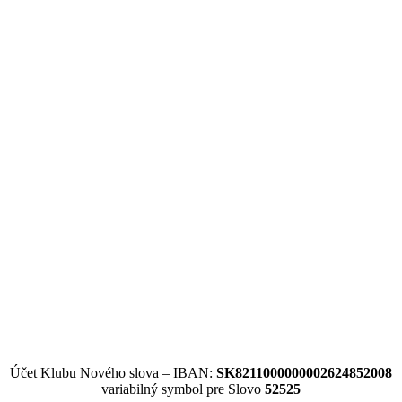
Účet Klubu Nového slova – IBAN:
SK8211000000002624852008
variabilný symbol pre Slovo
52525