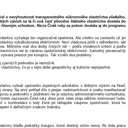
siel o nevyhnutnosti transparentného súkromného vlastníctva všetkého,
 akých zásluh sa tá či oná časť pôvodne štátneho vlastníctva dostala do
ovy hlavným vchodom. Akcia Čisté ruky sa potom dostala aj do programu
anlivo vyžaduje len organizačné opatrenia. Ale všetko sa zastavilo už pri
otázkou vykalkulovanej efektívnosti. Noví vládcovia prišli s odhodlaním, ale
kona. Môžeme mať dva druhy čistých rúk – podľa morálnych kritérií a podľa
lastníctva nie je zárukou spoločenskej efektívnosti. Samotný privatizačný
tvára priestor pre korupciu. Tak vznikli dva problémy:
 aj zjavných podvodov je nemožné
tníctva, čo je v tejto dobe geopoliticky aj kultúrne neprijateľné.
gislatívu vybrali spomedzi úspešných advokátov s dobrými stykmi na Hrad,
strany. Na prvý pohľad išlo o prejav nadstraníckosti a snahu manifestovať
pciou a podvodmi v podnikaní nie je otázkou administratívneho rozhodnutia,
 Na fronte nazvanom Čisté ruky dnes proti sebe stoja odlišne motivovaní ľudia:
 v konfrontácii o holý život pri obhajobe záujmov spoločnosti, ktorá ho
nepatrí k definičným znakom štátnika.
ializmu kládlo prekážky korupcii, ktoré dnešný režim nemá. Ak bola práca