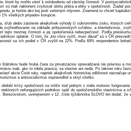
 ktoré by mohlo viesť k oslobodeniu od závislej činnosti. V postsocialistický
rí sú inak naklonení zvyšovať úlohu práva a etiky v spoločnosti. Žiadať pocti
dopredu, je horšie ako boj proti veterným mlynom. Znamená to chcieť kapital
e 1% všetkých prípadov korupcie.
ka, sľub alebo zaistenie akejkoľvek výhody či súkromného zisku, ktorých cieľ
eda zvýhodňovanie na základe príbuzenských vzťahov, a klientelizmus, zvýh
ť tejto trestnej činnosti a jej spoločenská nebezpečnosť. Podľa prieskumu
 úradníkovi úplatok. O tom, že „kto chce vyžiť, musí dávať“ sú v ČR presve
nosti sa ich podiel v ČR zvýšil na 22%. Podľa 69% respondentov bohatí dá
 štátnikov bude hrubá čiara za privatizáciou sprevádzaná nie právnou a mo
ormáciu inak, ako to robila pravica, sa vlastne ani nedá. Po takmer roku ľ
lasť akcie Čisté ruky, napriek akejkoľvek historickej odlišnosti naznačuje u
omunizmus a antisocializmus ospravedlnil a skryl všetko.
 období krízy spoločnosti sa môže stať jedným z mála motorov fungovania š
tu niektorých nefungujúcich podnikov späť do spoločenského vlastníctva a 
. Berezovskom, uverejnenom v 12. čísle týždenníka SLOVO len dodať, že v po