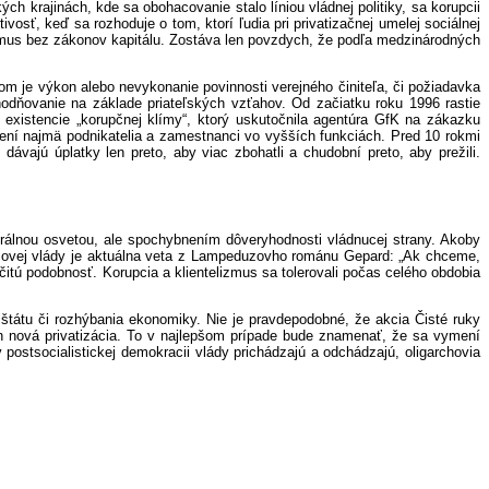
ch krajinách, kde sa obohacovanie stalo líniou vládnej politiky, sa korupcii
vosť, keď sa rozhoduje o tom, ktorí ľudia pri privatizačnej umelej sociálnej
izmus bez zákonov kapitálu. Zostáva len povzdych, že podľa medzinárodných
om je výkon alebo nevykonanie povinnosti verejného činiteľa, či požiadavka
odňovanie na základe priateľských vzťahov. Od začiatku roku 1996 rastie
 existencie „korupčnej klímy“, ktorý uskutočnila agentúra GfK na zákazku
dčení najmä podnikatelia a zamestnanci vo vyšších funkciách. Pred 10 rokmi
vajú úplatky len preto, aby viac zbohatli a chudobní preto, aby prežili.
rálnou osvetou, ale spochybnením dôveryhodnosti vládnucej strany. Akoby
avicovej vlády je aktuálna veta z Lampeduzovho románu Gepard: „Ak chceme,
rčitú podobnosť. Korupcia a klientelizmus sa tolerovali počas celého obdobia
tátu či rozhýbania ekonomiky. Nie je pravdepodobné, že akcia Čisté ruky
ich nová privatizácia. To v najlepšom prípade bude znamenať, že sa vymení
stsocialistickej demokracii vlády prichádzajú a odchádzajú, oligarchovia