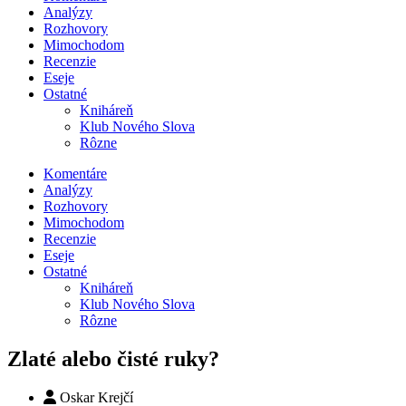
Analýzy
Rozhovory
Mimochodom
Recenzie
Eseje
Ostatné
Kniháreň
Klub Nového Slova
Rôzne
Komentáre
Analýzy
Rozhovory
Mimochodom
Recenzie
Eseje
Ostatné
Kniháreň
Klub Nového Slova
Rôzne
Zlaté alebo čisté ruky?
Oskar Krejčí