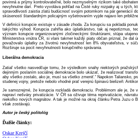
povinná a príjmy kontrolovateľné, bolo nezmyselným rizikom také obohatenie,
nevyhnutne darí. Preto vyvoláva pohľad na Čisté ruky rozpaky aj u tých, kto
spravodlivosti zaistia zlatú budúcnosť svojim potomkom na pár generácií 
skúseností štandardným policajným vyšetrovaním vyjde najavo len približn
V definícii korupcie existuje v zásade zhoda. Za korupciu sa pokladá ponu
takýchto výhod. Korupcia zahŕňa ako úplatkárstvo, tak aj nepotizmus, t
význam korupcie organizovanými zločineckými štruktúrami, stúpa utajenos
Ministerstva vnútra ČR, si vlani takmer každý piaty občan priznal, že dal
považovalo úplatky za životnú nevyhnutnosť len 8% obyvateľstva, v súčas
Rozširuje sa pocit nevyhnutnosti korupčného správania.
Liberálna demokracia
Zatiaľ všetko nasvedčuje tomu, že výsledkom snahy niektorých pražských
dejinným poslaním sociálnej demokracie bolo ukázať, že realizovať transf
aby všetko zostalo, ako je, musí sa všetko zmeniť.“ Napokon Taliansko, prav
studenej vojny, pretože nebolo vhodné prať verejnú špinavú bielizeň: Antik
Je samozrejmé, že korupcia rozkladá demokraciu. Problémom ale je, že v
napraví nešváry privatizácie. V ČR sa oživuje téma reprivatizácie, návra
niekoľko nových magnátov. A tak je možné na okraj článku Petra Juzu o B
však zostávajú.
Autor je český politológ
Ďalšie články:
Oskar Krejčí