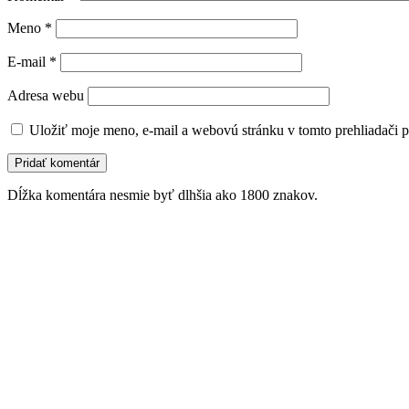
Meno
*
E-mail
*
Adresa webu
Uložiť moje meno, e-mail a webovú stránku v tomto prehliadači 
Dĺžka komentára nesmie byť dlhšia ako 1800 znakov.