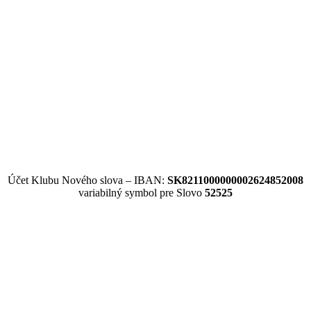
Účet Klubu Nového slova – IBAN:
SK8211000000002624852008
variabilný symbol pre Slovo
52525