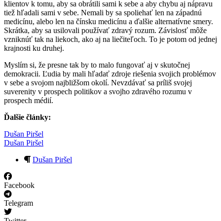
klientov k tomu, aby sa obrátili sami k sebe a aby chybu aj nápravu
tiež hľadali sami v sebe. Nemali by sa spoliehať len na západnú
medicínu, alebo len na čínsku medicínu a ďalšie alternatívne smery.
Skrátka, aby sa usilovali používať zdravý rozum. Závislosť môže
vzniknúť tak na liekoch, ako aj na liečiteľoch. To je potom od jednej
krajnosti ku druhej.
Myslím si, že presne tak by to malo fungovať aj v skutočnej
demokracii. Ľudia by mali hľadať zdroje riešenia svojich problémov
v sebe a svojom najbližšom okolí. Nevzdávať sa príliš svojej
suverenity v prospech politikov a svojho zdravého rozumu v
prospech médií.
Ďalšie články:
Dušan Piršel
Dušan Piršel
Dušan Piršel
Facebook
Telegram
Twitter