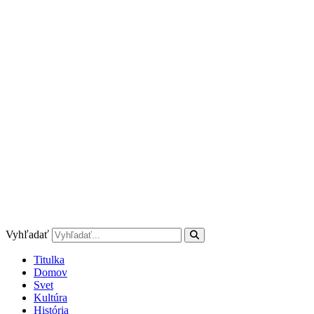
Preskočiť
na
obsah
Vyhľadať
Titulka
Domov
Svet
Kultúra
História