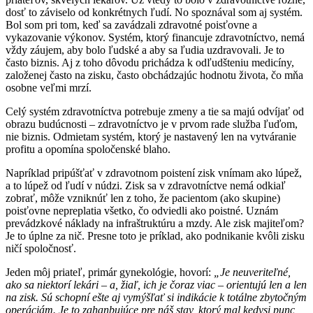
dosť to záviselo od konkrétnych ľudí. No spoznával som aj systém.
Bol som pri tom, keď sa zavádzali zdravotné poisťovne a
vykazovanie výkonov. Systém, ktorý financuje zdravotníctvo, nemá
vždy záujem, aby bolo ľudské a aby sa ľudia uzdravovali. Je to
často biznis. Aj z toho dôvodu prichádza k odľudšteniu medicíny,
založenej často na zisku, často obchádzajúc hodnotu života, čo mňa
osobne veľmi mrzí.
Celý systém zdravotníctva potrebuje zmeny a tie sa majú odvíjať od
obrazu budúcnosti – zdravotníctvo je v prvom rade služba ľuďom,
nie biznis. Odmietam systém, ktorý je nastavený len na vytváranie
profitu a opomína spoločenské blaho.
Napríklad pripúšťať v zdravotnom poistení zisk vnímam ako lúpež,
a to lúpež od ľudí v núdzi. Zisk sa v zdravotníctve nemá odkiaľ
zobrať, môže vzniknúť len z toho, že pacientom (ako skupine)
poisťovne nepreplatia všetko, čo odviedli ako poistné. Uznám
prevádzkové náklady na infraštruktúru a mzdy. Ale zisk majiteľom?
Je to úplne za nič. Presne toto je príklad, ako podnikanie kvôli zisku
ničí spoločnosť.
Jeden môj priateľ, primár gynekológie, hovorí:
„Je neuveriteľné,
ako sa niektorí lekári – a, žiaľ, ich je čoraz viac – orientujú len a len
na zisk. Sú schopní ešte aj vymýšľať si indikácie k totálne zbytočným
operáciám. Je to zahanbujúce pre náš stav, ktorý mal kedysi punc