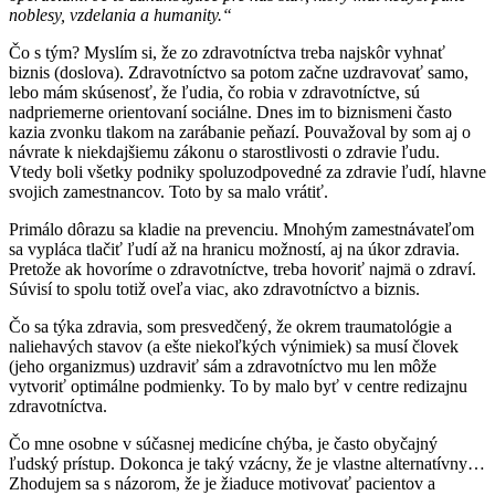
noblesy, vzdelania a humanity.“
Čo s tým? Myslím si, že zo zdravotníctva treba najskôr vyhnať
biznis (doslova). Zdravotníctvo sa potom začne uzdravovať samo,
lebo mám skúsenosť, že ľudia, čo robia v zdravotníctve, sú
nadpriemerne orientovaní sociálne. Dnes im to biznismeni často
kazia zvonku tlakom na zarábanie peňazí. Pouvažoval by som aj o
návrate k niekdajšiemu zákonu o starostlivosti o zdravie ľudu.
Vtedy boli všetky podniky spoluzodpovedné za zdravie ľudí, hlavne
svojich zamestnancov. Toto by sa malo vrátiť.
Primálo dôrazu sa kladie na prevenciu. Mnohým zamestnávateľom
sa vypláca tlačiť ľudí až na hranicu možností, aj na úkor zdravia.
Pretože ak hovoríme o zdravotníctve, treba hovoriť najmä o zdraví.
Súvisí to spolu totiž oveľa viac, ako zdravotníctvo a biznis.
Čo sa týka zdravia, som presvedčený, že okrem traumatológie a
naliehavých stavov (a ešte niekoľkých výnimiek) sa musí človek
(jeho organizmus) uzdraviť sám a zdravotníctvo mu len môže
vytvoriť optimálne podmienky. To by malo byť v centre redizajnu
zdravotníctva.
Čo mne osobne v súčasnej medicíne chýba, je často obyčajný
ľudský prístup. Dokonca je taký vzácny, že je vlastne alternatívny…
Zhodujem sa s názorom, že je žiaduce motivovať pacientov a