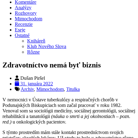
Komentáre
Analýzy
Rozhovory
Mimochodom
Recenzie
Eseje
Ostatné
Kniháreň
Klub Nového Slova
Rôzne
Zdravotníctvo nemá byť biznis
Dušan Piršel
31. januára 2022
Archiv
,
Mimochodom
,
Titulka
V nemocnici v Ústave tuberkulózy a respiračných chorôb v
Podunajských Biskupiciach som začal pracovať v roku 1982.
Venoval som sa sociológii medicíny, sociálnej gerontológii, sociálnej
rehabilitácii a tanatológii
(náuka o smrti a jej okolnostiach – pozn.
red.)
u onkologických pacientov.
S týmto prostredím mám stále kontakt prostredníctvom svojich
priateľov, skvelých lekárov. Už vtedy to bolo v zdravotníctve rôzne,