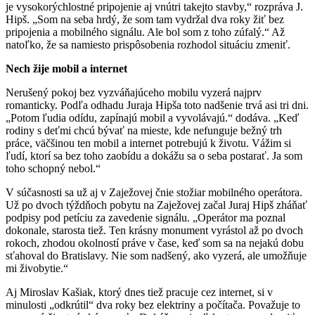
je vysokorýchlostné pripojenie aj vnútri takejto stavby,“ rozpráva J.
Hipš. „Som na seba hrdý, že som tam vydržal dva roky žiť bez
pripojenia a mobilného signálu. Ale bol som z toho zúfalý.“ Až
natoľko, že sa namiesto prispôsobenia rozhodol situáciu zmeniť.
Nech žije mobil a internet
Nerušený pokoj bez vyzváňajúceho mobilu vyzerá najprv
romanticky. Podľa odhadu Juraja Hipša toto nadšenie trvá asi tri dni.
„Potom ľudia odídu, zapínajú mobil a vyvolávajú.“ dodáva. „Keď
rodiny s deťmi chcú bývať na mieste, kde nefunguje bežný trh
práce, väčšinou ten mobil a internet potrebujú k životu. Vážim si
ľudí, ktorí sa bez toho zaobídu a dokážu sa o seba postarať. Ja som
toho schopný nebol.“
V súčasnosti sa už aj v Zaježovej čnie stožiar mobilného operátora.
Už po dvoch týždňoch pobytu na Zaježovej začal Juraj Hipš zháňať
podpisy pod petíciu za zavedenie signálu. „Operátor ma poznal
dokonale, starosta tiež. Ten krásny monument vyrástol až po dvoch
rokoch, zhodou okolností práve v čase, keď som sa na nejakú dobu
sťahoval do Bratislavy. Nie som nadšený, ako vyzerá, ale umožňuje
mi živobytie.“
Aj Miroslav Kašiak, ktorý dnes tiež pracuje cez internet, si v
minulosti „odkrútil“ dva roky bez elektriny a počítača. Považuje to