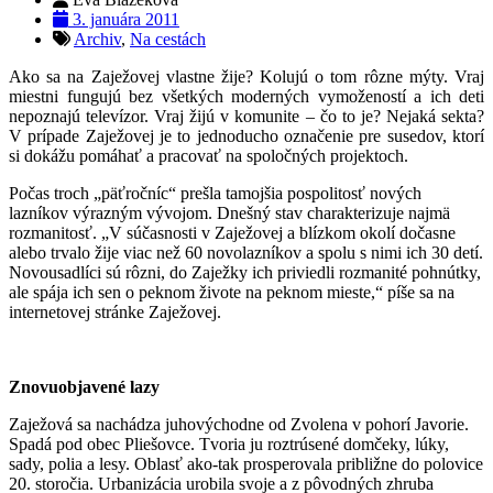
3. januára 2011
Archiv
,
Na cestách
Ako sa na Zaježovej vlastne žije? Kolujú o tom rôzne mýty. Vraj
miestni fungujú bez všetkých moderných vymožeností a ich deti
nepoznajú televízor. Vraj žijú v komunite – čo to je? Nejaká sekta?
V prípade Zaježovej je to jednoducho označenie pre susedov, ktorí
si dokážu pomáhať a pracovať na spoločných projektoch.
Počas troch „päťročníc“ prešla tamojšia pospolitosť nových
lazníkov výrazným vývojom. Dnešný stav charakterizuje najmä
rozmanitosť. „V súčasnosti v Zaježovej a blízkom okolí dočasne
alebo trvalo žije viac než 60 novolazníkov a spolu s nimi ich 30 detí.
Novousadlíci sú rôzni, do Zaježky ich priviedli rozmanité pohnútky,
ale spája ich sen o peknom živote na peknom mieste,“ píše sa na
internetovej stránke Zaježovej.
Znovuobjavené lazy
Zaježová sa nachádza juhovýchodne od Zvolena v pohorí Javorie.
Spadá pod obec Pliešovce. Tvoria ju roztrúsené domčeky, lúky,
sady, polia a lesy. Oblasť ako-tak prosperovala približne do polovice
20. storočia. Urbanizácia urobila svoje a z pôvodných zhruba