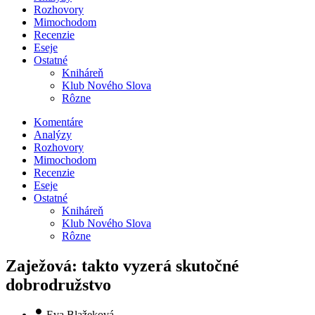
Rozhovory
Mimochodom
Recenzie
Eseje
Ostatné
Kniháreň
Klub Nového Slova
Rôzne
Komentáre
Analýzy
Rozhovory
Mimochodom
Recenzie
Eseje
Ostatné
Kniháreň
Klub Nového Slova
Rôzne
Zaježová: takto vyzerá skutočné
dobrodružstvo
Eva Blažeková