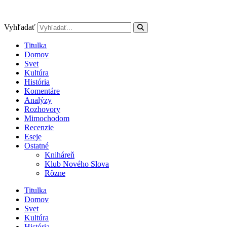
Preskočiť
na
obsah
Vyhľadať
Titulka
Domov
Svet
Kultúra
História
Komentáre
Analýzy
Rozhovory
Mimochodom
Recenzie
Eseje
Ostatné
Kniháreň
Klub Nového Slova
Rôzne
Titulka
Domov
Svet
Kultúra
História