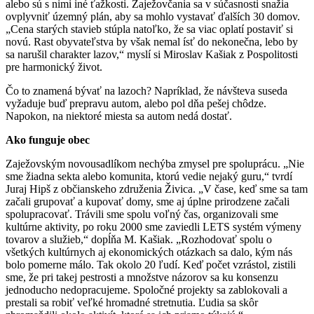
alebo sú s nimi iné ťažkosti. Zaježovčania sa v súčasnosti snažia
ovplyvniť územný plán, aby sa mohlo vystavať ďalších 30 domov.
„Cena starých stavieb stúpla natoľko, že sa viac oplatí postaviť si
novú. Rast obyvateľstva by však nemal ísť do nekonečna, lebo by
sa narušil charakter lazov,“ myslí si Miroslav Kašiak z Pospolitosti
pre harmonický život.
Čo to znamená bývať na lazoch? Napríklad, že návšteva suseda
vyžaduje buď prepravu autom, alebo pol dňa pešej chôdze.
Napokon, na niektoré miesta sa autom nedá dostať.
Ako funguje obec
Zaježovským novousadlíkom nechýba zmysel pre spoluprácu. „Nie
sme žiadna sekta alebo komunita, ktorú vedie nejaký guru,“ tvrdí
Juraj Hipš z občianskeho združenia Živica. „V čase, keď sme sa tam
začali grupovať a kupovať domy, sme aj úplne prirodzene začali
spolupracovať. Trávili sme spolu voľný čas, organizovali sme
kultúrne aktivity, po roku 2000 sme zaviedli LETS systém výmeny
tovarov a služieb,“ dopĺňa M. Kašiak. „Rozhodovať spolu o
všetkých kultúrnych aj ekonomických otázkach sa dalo, kým nás
bolo pomerne málo. Tak okolo 20 ľudí. Keď počet vzrástol, zistili
sme, že pri takej pestrosti a množstve názorov sa ku konsenzu
jednoducho nedopracujeme. Spoločné projekty sa zablokovali a
prestali sa robiť veľké hromadné stretnutia. Ľudia sa skôr