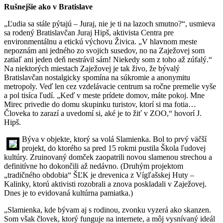
Rušnejšie ako v Bratislave
„Ľudia sa stále pýtajú – Juraj, nie je ti na lazoch smutno?“, usmieva
sa rodený Bratislavčan Juraj Hipš, aktivista Centra pre
environmentálnu a etickú výchovu Živica. „V hlavnom meste
nepoznám ani jedného zo svojich susedov, no na Zaježovej som
zatiaľ ani jeden deň nestrávil sám! Niekedy som z toho až zúfalý.“
Na niektorých miestach Zaježovej je tak živo, že bývalý
Bratislavčan nostalgicky spomína na súkromie a anonymitu
metropoly. Veď len cez vzdelávacie centrum sa ročne premelie vyše
a pol tisíca ľudí. „Keď v meste prídete domov, máte pokoj. Mne
Mirec privedie do domu skupinku turistov, ktorí si ma fotia…
Človeka to zarazí a uvedomí si, aké je to žiť v ZOO,“ hovorí J.
Hipš.
Býva v objekte, ktorý sa volá Slamienka. Bol to prvý väčší
projekt, do ktorého sa pred 15 rokmi pustila Škola ľudovej
kultúry. Zruinovaný domček zaopatrili novou slamenou strechou a
definitívne ho dokončili až nedávno. (Druhým projektom
„tradičného obdobia“ ŠĽK je drevenica z Vígľašskej Huty –
Kalinky, ktorú aktivisti rozobrali a znova poskladali v Zaježovej.
Dnes je to evidovaná kultúrna pamiatka.)
„Slamienka, kde bývam aj s rodinou, zvonku vyzerá ako skanzen.
Som však človek, ktorý funguje na internete, a môj vysnívaný ideál