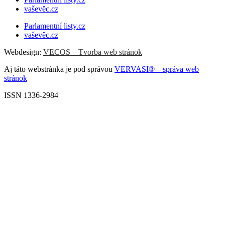
vaševěc.cz
Parlamentní listy.cz
vaševěc.cz
Webdesign:
VECOS – Tvorba web stránok
Aj táto webstránka je pod správou
VERVASI® – správa web
stránok
ISSN 1336-2984
Scroll
Up