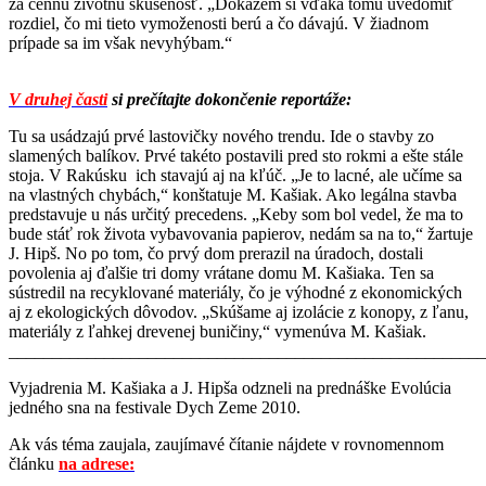
za cennú životnú skúsenosť. „Dokážem si vďaka tomu uvedomiť
rozdiel, čo mi tieto vymoženosti berú a čo dávajú. V žiadnom
prípade sa im však nevyhýbam.“
V druhej časti
si prečítajte dokončenie reportáže:
Tu sa usádzajú prvé lastovičky nového trendu. Ide o stavby zo
slamených balíkov. Prvé takéto postavili pred sto rokmi a ešte stále
stoja. V Rakúsku ich stavajú aj na kľúč. „Je to lacné, ale učíme sa
na vlastných chybách,“ konštatuje M. Kašiak. Ako legálna stavba
predstavuje u nás určitý precedens. „Keby som bol vedel, že ma to
bude stáť rok života vybavovania papierov, nedám sa na to,“ žartuje
J. Hipš. No po tom, čo prvý dom prerazil na úradoch, dostali
povolenia aj ďalšie tri domy vrátane domu M. Kašiaka. Ten sa
sústredil na recyklované materiály, čo je výhodné z ekonomických
aj z ekologických dôvodov. „Skúšame aj izolácie z konopy, z ľanu,
materiály z ľahkej drevenej buničiny,“ vymenúva M. Kašiak.
_______________________________________________________
Vyjadrenia M. Kašiaka a J. Hipša odzneli na prednáške Evolúcia
jedného sna na festivale Dych Zeme 2010.
Ak vás téma zaujala, zaujímavé čítanie nájdete v rovnomennom
článku
na adrese: