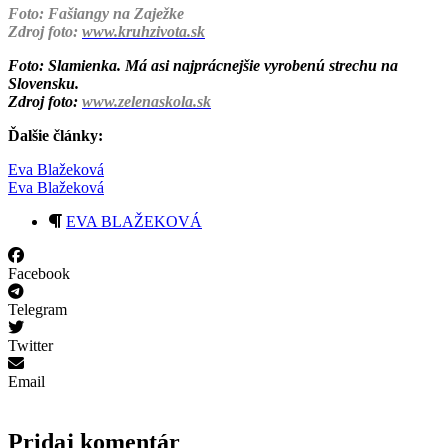
Foto: Fašiangy na Zaježke
Zdroj foto:
www.kruhzivota.sk
Foto: Slamienka. Má asi najprácnejšie vyrobenú strechu na
Slovensku.
Zdroj foto:
www.zelenaskola.sk
Ďalšie články:
Eva Blažeková
Eva Blažeková
EVA BLAŽEKOVÁ
Facebook
Telegram
Twitter
Email
Pridaj komentár