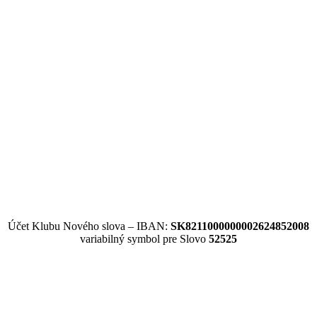
Účet Klubu Nového slova – IBAN:
SK8211000000002624852008
variabilný symbol pre Slovo
52525