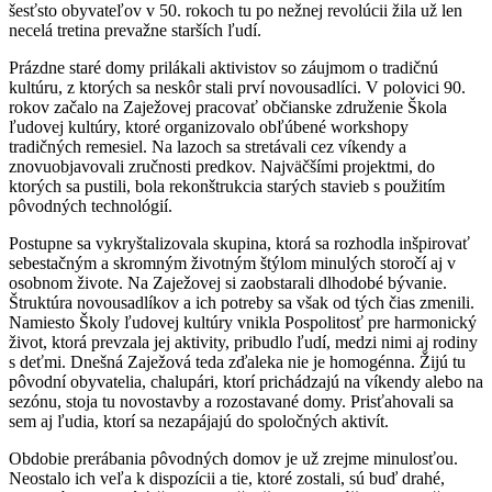
šesťsto obyvateľov v 50. rokoch tu po nežnej revolúcii žila už len
necelá tretina prevažne starších ľudí.
Prázdne staré domy prilákali aktivistov so záujmom o tradičnú
kultúru, z ktorých sa neskôr stali prví novousadlíci. V polovici 90.
rokov začalo na Zaježovej pracovať občianske združenie Škola
ľudovej kultúry, ktoré organizovalo obľúbené workshopy
tradičných remesiel. Na lazoch sa stretávali cez víkendy a
znovuobjavovali zručnosti predkov. Najväčšími projektmi, do
ktorých sa pustili, bola rekonštrukcia starých stavieb s použitím
pôvodných technológií.
Postupne sa vykryštalizovala skupina, ktorá sa rozhodla inšpirovať
sebestačným a skromným životným štýlom minulých storočí aj v
osobnom živote. Na Zaježovej si zaobstarali dlhodobé bývanie.
Štruktúra novousadlíkov a ich potreby sa však od tých čias zmenili.
Namiesto Školy ľudovej kultúry vnikla Pospolitosť pre harmonický
život, ktorá prevzala jej aktivity, pribudlo ľudí, medzi nimi aj rodiny
s deťmi. Dnešná Zaježová teda zďaleka nie je homogénna. Žijú tu
pôvodní obyvatelia, chalupári, ktorí prichádzajú na víkendy alebo na
sezónu, stoja tu novostavby a rozostavané domy. Prisťahovali sa
sem aj ľudia, ktorí sa nezapájajú do spoločných aktivít.
Obdobie prerábania pôvodných domov je už zrejme minulosťou.
Neostalo ich veľa k dispozícii a tie, ktoré zostali, sú buď drahé,