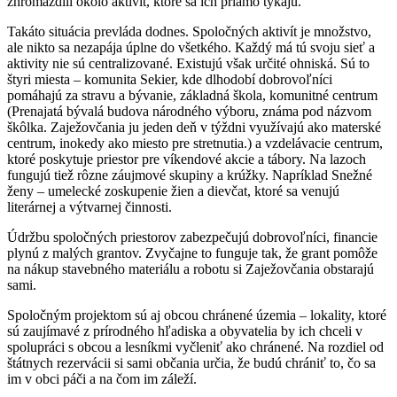
zhromaždili okolo aktivít, ktoré sa ich priamo týkajú.“
Takáto situácia prevláda dodnes. Spoločných aktivít je množstvo,
ale nikto sa nezapája úplne do všetkého. Každý má tú svoju sieť a
aktivity nie sú centralizované. Existujú však určité ohniská. Sú to
štyri miesta – komunita Sekier, kde dlhodobí dobrovoľníci
pomáhajú za stravu a bývanie, základná škola, komunitné centrum
(Prenajatá bývalá budova národného výboru, známa pod názvom
škôlka. Zaježovčania ju jeden deň v týždni využívajú ako materské
centrum, inokedy ako miesto pre stretnutia.) a vzdelávacie centrum,
ktoré poskytuje priestor pre víkendové akcie a tábory. Na lazoch
fungujú tiež rôzne záujmové skupiny a krúžky. Napríklad Snežné
ženy – umelecké zoskupenie žien a dievčat, ktoré sa venujú
literárnej a výtvarnej činnosti.
Údržbu spoločných priestorov zabezpečujú dobrovoľníci, financie
plynú z malých grantov. Zvyčajne to funguje tak, že grant pomôže
na nákup stavebného materiálu a robotu si Zaježovčania obstarajú
sami.
Spoločným projektom sú aj obcou chránené územia – lokality, ktoré
sú zaujímavé z prírodného hľadiska a obyvatelia by ich chceli v
spolupráci s obcou a lesníkmi vyčleniť ako chránené. Na rozdiel od
štátnych rezervácii si sami občania určia, že budú chrániť to, čo sa
im v obci páči a na čom im záleží.