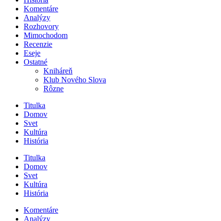
Komentáre
Analýzy
Rozhovory
Mimochodom
Recenzie
Eseje
Ostatné
Kniháreň
Klub Nového Slova
Rôzne
Titulka
Domov
Svet
Kultúra
História
Titulka
Domov
Svet
Kultúra
História
Komentáre
Analýzy