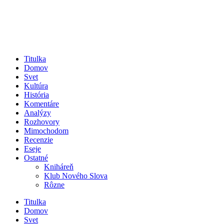
Titulka
Domov
Svet
Kultúra
História
Komentáre
Analýzy
Rozhovory
Mimochodom
Recenzie
Eseje
Ostatné
Kniháreň
Klub Nového Slova
Rôzne
Titulka
Domov
Svet