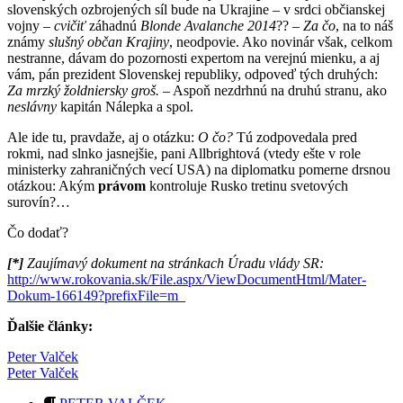
slovenských ozbrojených síl bude na Ukrajine – v srdci občianskej
vojny –
cvičiť
záhadnú
Blonde Avalanche 2014
?? –
Za čo
, na to náš
známy
slušný občan Krajiny
, neodpovie. Ako novinár však, celkom
nestranne, dávam do pozornosti expertom na verejnú mienku, a aj
vám, pán prezident Slovenskej republiky, odpoveď tých druhých:
Za mrzký žoldniersky groš.
– Aspoň nezdrhnú na druhú stranu, ako
neslávny
kapitán Nálepka a spol.
Ale ide tu, pravdaže, aj o otázku:
O čo?
Tú zodpovedala pred
rokmi, nad slnko jasnejšie, pani Allbrightová (vtedy ešte v role
ministerky zahraničných vecí USA) na diplomatku pomerne drsnou
otázkou: Akým
právom
kontroluje Rusko tretinu svetových
surovín?…
Čo dodať?
[*]
Zaujímavý dokument na stránkach Úradu vlády SR:
http://www.rokovania.sk/File.aspx/ViewDocumentHtml/Mater-
Dokum-166149?prefixFile=m_
Ďalšie články:
Peter Valček
Peter Valček