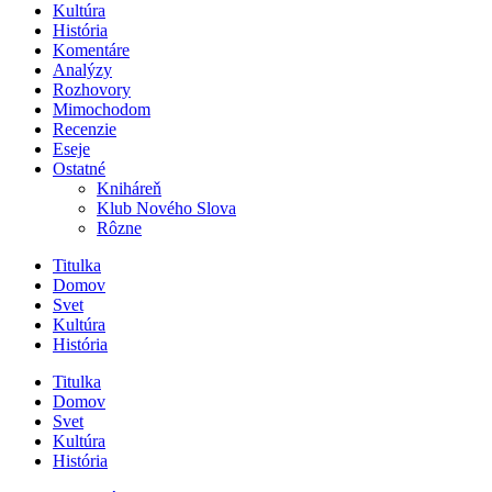
Kultúra
História
Komentáre
Analýzy
Rozhovory
Mimochodom
Recenzie
Eseje
Ostatné
Kniháreň
Klub Nového Slova
Rôzne
Titulka
Domov
Svet
Kultúra
História
Titulka
Domov
Svet
Kultúra
História