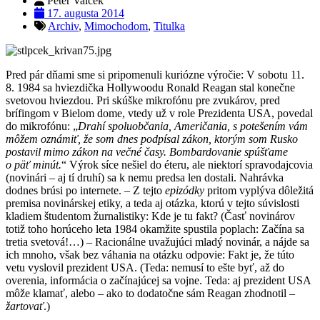
Peter Valček
17. augusta 2014
Archiv
,
Mimochodom
,
Titulka
Pred pár dňami sme si pripomenuli kuriózne výročie: V sobotu 11.
8. 1984 sa hviezdička Hollywoodu Ronald Reagan stal konečne
svetovou hviezdou. Pri skúške mikrofónu pre zvukárov, pred
brífingom v Bielom dome, vtedy už v role Prezidenta USA, povedal
do mikrofónu: „
Drahí spoluobčania, Američania, s potešením vám
môžem oznámiť,
že som dnes podpísal zákon, ktorým som Rusko
postavil mimo zákon na večné časy. Bombardovanie spúšťame
o päť minút.
“ Výrok síce nešiel do éteru, ale niektorí spravodajcovia
(novinári – aj tí druhí) sa k nemu predsa len dostali. Nahrávka
dodnes brúsi po internete. – Z tejto
epizódky
pritom vyplýva dôležitá
premisa novinárskej etiky, a teda aj otázka, ktorú v tejto súvislosti
kladiem študentom žurnalistiky: Kde je tu fakt? (Časť novinárov
totiž toho horúceho leta 1984 okamžite spustila poplach: Začína sa
tretia svetová!…) – Racionálne uvažujúci mladý novinár, a nájde sa
ich mnoho, však bez váhania na otázku odpovie: Fakt je, že túto
vetu vyslovil prezident USA. (Teda: nemusí to ešte byť, až do
overenia, informácia o začínajúcej sa vojne. Teda: aj prezident USA
môže klamať, alebo – ako to dodatočne sám Reagan zhodnotil –
žartovať
.)