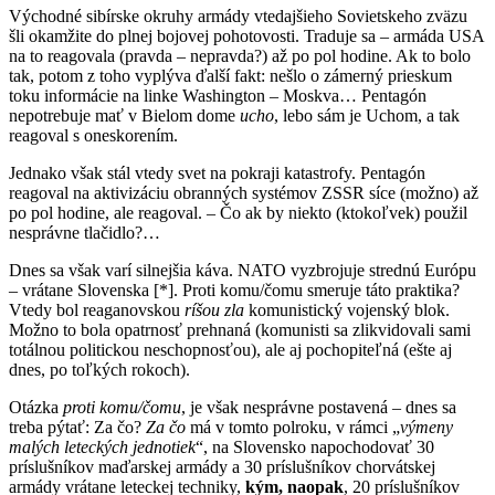
Východné sibírske okruhy armády vtedajšieho Sovietskeho zväzu
šli okamžite do plnej bojovej pohotovosti. Traduje sa – armáda USA
na to reagovala (pravda – nepravda?) až po pol hodine. Ak to bolo
tak, potom z toho vyplýva ďalší fakt: nešlo o zámerný prieskum
toku informácie na linke Washington – Moskva… Pentagón
nepotrebuje mať v Bielom dome
ucho
, lebo sám je Uchom, a tak
reagoval s oneskorením.
Jednako však stál vtedy svet na pokraji katastrofy. Pentagón
reagoval na aktivizáciu obranných systémov ZSSR síce (možno) až
po pol hodine, ale reagoval. – Čo ak by niekto (ktokoľvek) použil
nesprávne tlačidlo?…
Dnes sa však varí silnejšia káva. NATO vyzbrojuje strednú Európu
– vrátane Slovenska [*]. Proti komu/čomu smeruje táto praktika?
Vtedy bol reaganovskou
ríšou zla
komunistický vojenský blok.
Možno to bola opatrnosť prehnaná (komunisti sa zlikvidovali sami
totálnou politickou neschopnosťou), ale aj pochopiteľná (ešte aj
dnes, po toľkých rokoch).
Otázka
proti komu/čomu
, je však nesprávne postavená – dnes sa
treba pýtať: Za čo?
Za čo
má v tomto polroku, v rámci „
výmeny
malých leteckých jednotiek
“, na Slovensko napochodovať 30
príslušníkov maďarskej armády a 30 príslušníkov chorvátskej
armády vrátane leteckej techniky,
kým, naopak
, 20 príslušníkov